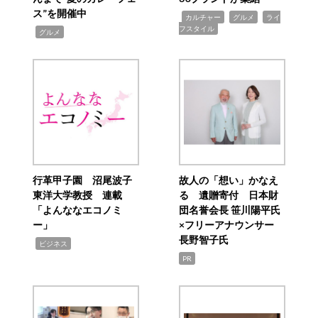
ス”を開催中
,
,
,
カルチャー
グルメ
ライ
フスタイル
,
グルメ
行革甲子園 沼尾波子
故人の「想い」かなえ
東洋大学教授 連載
る 遺贈寄付 日本財
「よんななエコノミ
団名誉会長 笹川陽平氏
ー」
×フリーアナウンサー
長野智子氏
,
ビジネス
PR