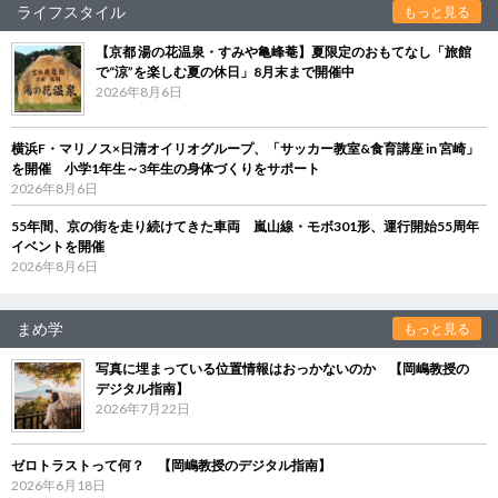
ライフスタイル
もっと見る
【京都 湯の花温泉・すみや亀峰菴】夏限定のおもてなし「旅館
で“涼”を楽しむ夏の休日」8月末まで開催中
2026年8月6日
横浜F・マリノス×日清オイリオグループ、「サッカー教室&食育講座 in 宮崎」
を開催 小学1年生～3年生の身体づくりをサポート
2026年8月6日
55年間、京の街を走り続けてきた車両 嵐山線・モボ301形、運行開始55周年
イベントを開催
2026年8月6日
まめ学
もっと見る
写真に埋まっている位置情報はおっかないのか 【岡嶋教授の
デジタル指南】
2026年7月22日
ゼロトラストって何？ 【岡嶋教授のデジタル指南】
2026年6月18日