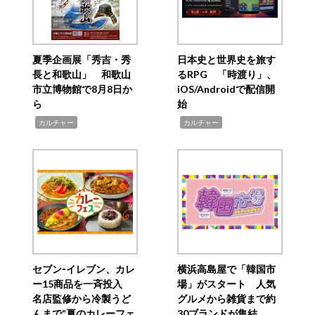
夏季企画展「秀吉・秀
日本史と世界史を旅す
長と和歌山」 和歌山
るRPG 「時渡り」、
市立博物館で8月8日か
iOS/Androidで配信開
ら
始
,
,
カルチャー
カルチャー
セブン‐イレブン、カレ
横浜高島屋で「韓国市
ー15商品を一斉投入
場」がスタート 人気
名店監修から冷製うど
グルメから雑貨まで約
んまで“夏のカレーフェ
30ブランドが集結