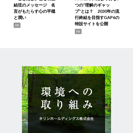
結弦のメッセージ 名
つの“理解のギャッ
言がもたらす心の平穏
プ”とは？ 2030年の流
と潤い
行終結を目指すGAP6の
特設サイトを公開
PR
PR