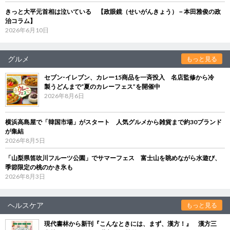
きっと大平元首相は泣いている 【政眼鏡（せいがんきょう）－本田雅俊の政
治コラム】
2026年6月10日
グルメ
もっと見る
セブン‐イレブン、カレー15商品を一斉投入 名店監修から冷
製うどんまで“夏のカレーフェス”を開催中
2026年8月6日
横浜高島屋で「韓国市場」がスタート 人気グルメから雑貨まで約30ブランド
が集結
2026年8月5日
「山梨県笛吹川フルーツ公園」でサマーフェス 富士山を眺めながら水遊び、
季節限定の桃のかき氷も
2026年8月3日
ヘルスケア
もっと見る
現代書林から新刊『こんなときには、まず、漢方！』 漢方三