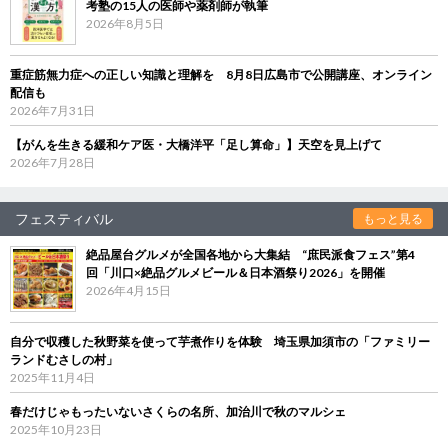
考塾の15人の医師や薬剤師が執筆
2026年8月5日
重症筋無力症への正しい知識と理解を 8月8日広島市で公開講座、オンライン
配信も
2026年7月31日
【がんを生きる緩和ケア医・大橋洋平「足し算命」】天空を見上げて
2026年7月28日
フェスティバル
もっと見る
絶品屋台グルメが全国各地から大集結 “庶民派食フェス”第4
回「川口×絶品グルメビール＆日本酒祭り2026」を開催
2026年4月15日
自分で収穫した秋野菜を使って芋煮作りを体験 埼玉県加須市の「ファミリー
ランドむさしの村」
2025年11月4日
春だけじゃもったいないさくらの名所、加治川で秋のマルシェ
2025年10月23日