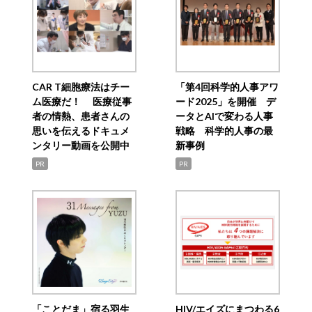
CAR T細胞療法はチー
「第4回科学的人事アワ
ム医療だ！ 医療従事
ード2025」を開催 デ
者の情熱、患者さんの
ータとAIで変わる人事
思いを伝えるドキュメ
戦略 科学的人事の最
ンタリー動画を公開中
新事例
PR
PR
「ことだま」宿る羽生
HIV/エイズにまつわる6