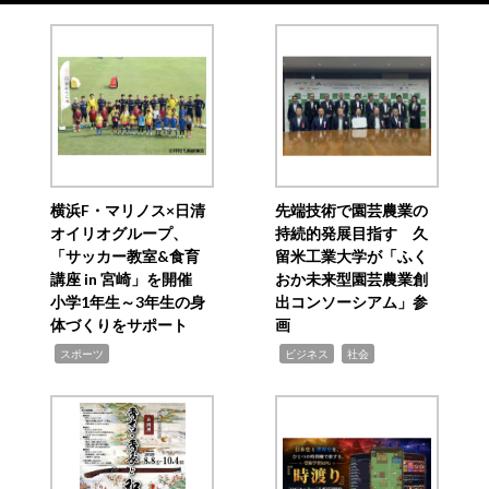
横浜F・マリノス×日清
先端技術で園芸農業の
オイリオグループ、
持続的発展目指す 久
「サッカー教室&食育
留米工業大学が「ふく
講座 in 宮崎」を開催
おか未来型園芸農業創
小学1年生～3年生の身
出コンソーシアム」参
体づくりをサポート
画
,
,
,
スポーツ
ビジネス
社会