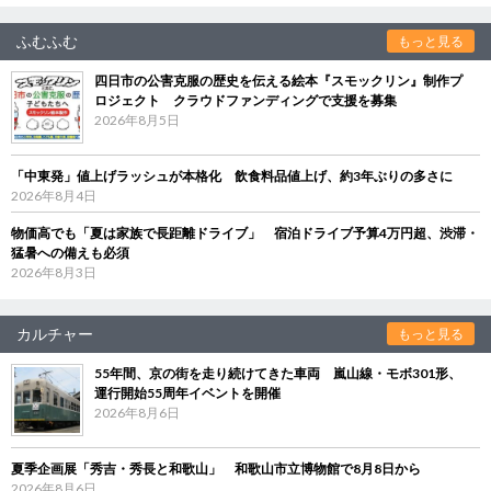
ふむふむ
もっと見る
四日市の公害克服の歴史を伝える絵本『スモックリン』制作プ
ロジェクト クラウドファンディングで支援を募集
2026年8月5日
「中東発」値上げラッシュが本格化 飲食料品値上げ、約3年ぶりの多さに
2026年8月4日
物価高でも「夏は家族で長距離ドライブ」 宿泊ドライブ予算4万円超、渋滞・
猛暑への備えも必須
2026年8月3日
カルチャー
もっと見る
55年間、京の街を走り続けてきた車両 嵐山線・モボ301形、
運行開始55周年イベントを開催
2026年8月6日
夏季企画展「秀吉・秀長と和歌山」 和歌山市立博物館で8月8日から
2026年8月6日