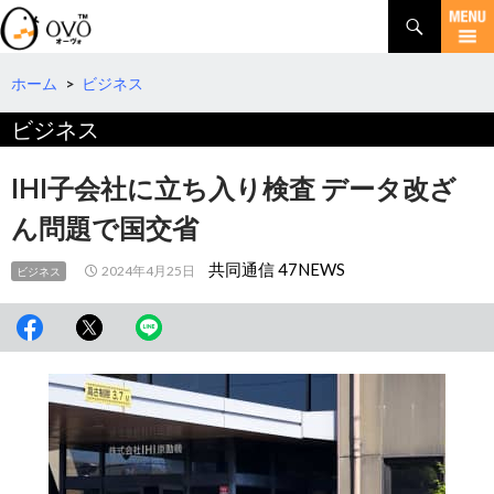
検
索
コ
ン
テ
ホーム
>
ビジネス
ン
ビジネス
ツ
へ
移
IHI子会社に立ち入り検査 データ改ざ
動
ん問題で国交省
共同通信 47NEWS
2024年4月25日
ビジネス