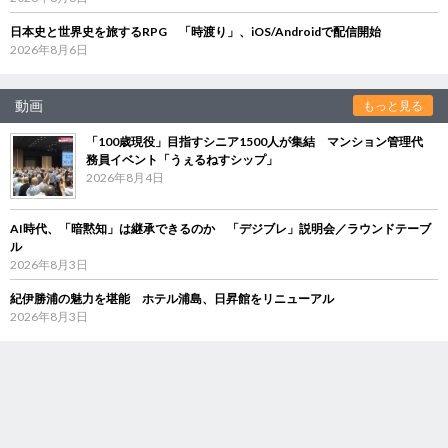
日本史と世界史を旅するRPG 「時渡り」、iOS/Androidで配信開始
2026年8月6日
動画
もっと見る
「100歳現役」目指すシニア1500人が集結 マンション管理代
務員イベント「うぇるねすシップ」
2026年8月4日
AI時代、「暗黙知」は継承できるのか 「デジブレ」説明会／ラウンドテーブ
ル
2026年8月3日
紀伊勝浦の魅力を堪能 ホテル浦島、日昇館をリニューアル
2026年8月3日