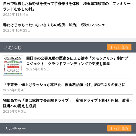
自分で収穫した秋野菜を使って芋煮作りを体験 埼玉県加須市の「ファミリー
ランドむさしの村」
2025年11月4日
春だけじゃもったいないさくらの名所、加治川で秋のマルシェ
2025年10月23日
ふむふむ
もっと見る
四日市の公害克服の歴史を伝える絵本『スモックリン』制作プ
ロジェクト クラウドファンディングで支援を募集
2026年8月5日
「中東発」値上げラッシュが本格化 飲食料品値上げ、約3年ぶりの多さに
2026年8月4日
物価高でも「夏は家族で長距離ドライブ」 宿泊ドライブ予算4万円超、渋滞・
猛暑への備えも必須
2026年8月3日
カルチャー
もっと見る