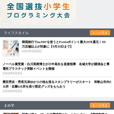
ライフスタイル
もっと見る
韓国旅行でau PAYを使うとPontaポイント最大20％還元！30
万店舗以上が対象に【9月30日まで】
2026年8月8日
ノーベル賞受賞・白川英樹博士が小中高生を直接指導 名城大学が講演会と導
電性プラスチック実験イベントを開催
2026年8月8日
豊臣秀吉・秀長兄弟ゆかりの地を巡るスタンプラリーがスタート 和歌山市内5
カ所・近畿6カ所を巡り限定グッズをもらおう
2026年8月8日
まめ学
もっと見る