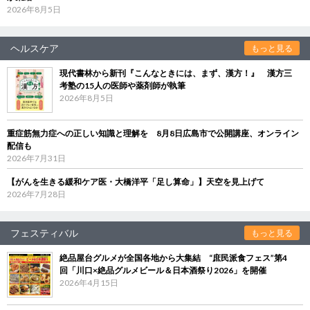
2026年8月5日
ヘルスケア
もっと見る
現代書林から新刊『こんなときには、まず、漢方！』 漢方三
考塾の15人の医師や薬剤師が執筆
2026年8月5日
重症筋無力症への正しい知識と理解を 8月8日広島市で公開講座、オンライン
配信も
2026年7月31日
【がんを生きる緩和ケア医・大橋洋平「足し算命」】天空を見上げて
2026年7月28日
フェスティバル
もっと見る
絶品屋台グルメが全国各地から大集結 “庶民派食フェス”第4
回「川口×絶品グルメビール＆日本酒祭り2026」を開催
2026年4月15日