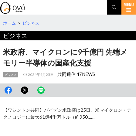
検
索
コ
ン
テ
ホーム
>
ビジネス
ン
ビジネス
ツ
へ
移
米政府、マイクロンに9千億円 先端メ
動
モリー半導体の国産化支援
共同通信 47NEWS
2024年4月25日
ビジネス
【ワシントン共同】バイデン米政権は25日、米マイクロン・テ
クノロジーに最大61億4千万ドル（約950……