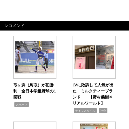
レコメンド
弓ヶ浜（鳥取）が初勝
LVに敗訴して人気が出
利 全日本学童野球の1
た ミルクティーブラ
回戦
ンド 【野村義樹✕
リアルワールド】
,
スポーツ
,
,
ライフスタイル
社会