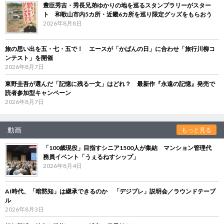
豊臣秀吉・秀長兄弟ゆかりの地を巡るスタンプラリーがスター
ト 和歌山市内5カ所・近畿6カ所を巡り限定グッズをもらおう
2026年8月8日
旅の思い出を五・七・五で！ エースが「かばんの日」に合わせ「旅行川柳コ
ンテスト」を開催
2026年8月7日
東野圭吾が選んだ「記憶に残る一文」はどれ？ 最新作『永遠の記憶』発売で
読者参加型キャンペーン
2026年8月7日
動画
もっと見る
「100歳現役」目指すシニア1500人が集結 マンション管理代
務員イベント「うぇるねすシップ」
2026年8月4日
AI時代、「暗黙知」は継承できるのか 「デジブレ」説明会／ラウンドテーブ
ル
2026年8月3日