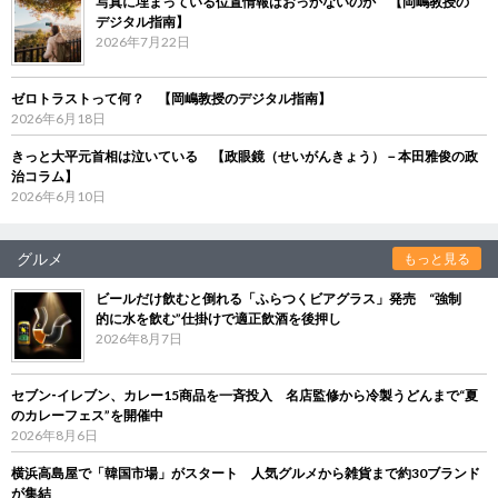
写真に埋まっている位置情報はおっかないのか 【岡嶋教授の
デジタル指南】
2026年7月22日
ゼロトラストって何？ 【岡嶋教授のデジタル指南】
2026年6月18日
きっと大平元首相は泣いている 【政眼鏡（せいがんきょう）－本田雅俊の政
治コラム】
2026年6月10日
グルメ
もっと見る
ビールだけ飲むと倒れる「ふらつくビアグラス」発売 “強制
的に水を飲む”仕掛けで適正飲酒を後押し
2026年8月7日
セブン‐イレブン、カレー15商品を一斉投入 名店監修から冷製うどんまで“夏
のカレーフェス”を開催中
2026年8月6日
横浜高島屋で「韓国市場」がスタート 人気グルメから雑貨まで約30ブランド
が集結