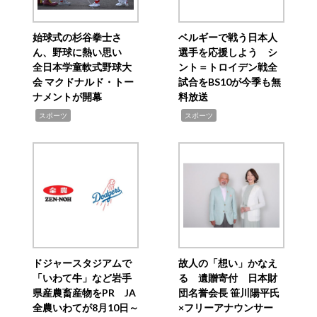
始球式の杉谷拳士さ
ベルギーで戦う日本人
ん、野球に熱い思い
選手を応援しよう シ
全日本学童軟式野球大
ント＝トロイデン戦全
会 マクドナルド・トー
試合をBS10が今季も無
ナメントが開幕
料放送
,
,
スポーツ
スポーツ
ドジャースタジアムで
故人の「想い」かなえ
「いわて牛」など岩手
る 遺贈寄付 日本財
県産農畜産物をPR JA
団名誉会長 笹川陽平氏
全農いわてが8月10日～
×フリーアナウンサー