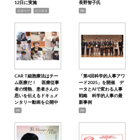
12日に実施
長野智子氏
,
,
スポーツ
ビジネス
PR
CAR T細胞療法はチー
「第4回科学的人事アワ
ム医療だ！ 医療従事
ード2025」を開催 デ
者の情熱、患者さんの
ータとAIで変わる人事
思いを伝えるドキュメ
戦略 科学的人事の最
ンタリー動画を公開中
新事例
PR
PR