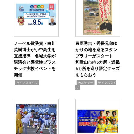
ノーベル賞受賞・白川
豊臣秀吉・秀長兄弟ゆ
英樹博士が小中高生を
かりの地を巡るスタン
直接指導 名城大学が
プラリーがスタート
講演会と導電性プラス
和歌山市内5カ所・近畿
チック実験イベントを
6カ所を巡り限定グッズ
開催
をもらおう
,
,
,
ライフスタイル
カルチャー
ライフスタイ
ル