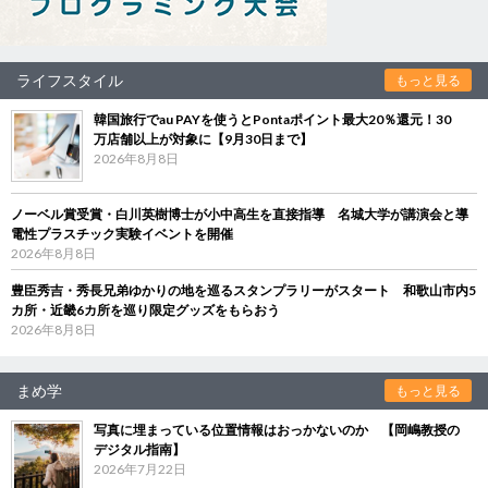
ライフスタイル
もっと見る
韓国旅行でau PAYを使うとPontaポイント最大20％還元！30
万店舗以上が対象に【9月30日まで】
2026年8月8日
ノーベル賞受賞・白川英樹博士が小中高生を直接指導 名城大学が講演会と導
電性プラスチック実験イベントを開催
2026年8月8日
豊臣秀吉・秀長兄弟ゆかりの地を巡るスタンプラリーがスタート 和歌山市内5
カ所・近畿6カ所を巡り限定グッズをもらおう
2026年8月8日
まめ学
もっと見る
写真に埋まっている位置情報はおっかないのか 【岡嶋教授の
デジタル指南】
2026年7月22日