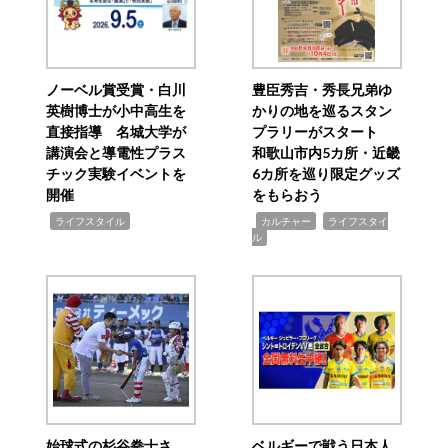
ノーベル賞受賞・白川
豊臣秀吉・秀長兄弟ゆ
英樹博士が小中高生を
かりの地を巡るスタン
直接指導 名城大学が
プラリーがスタート
講演会と導電性プラス
和歌山市内5カ所・近畿
チック実験イベントを
6カ所を巡り限定グッズ
開催
をもらおう
,
,
,
ライフスタイル
カルチャー
ライフスタイ
ル
始球式の杉谷拳士さ
ベルギーで戦う日本人