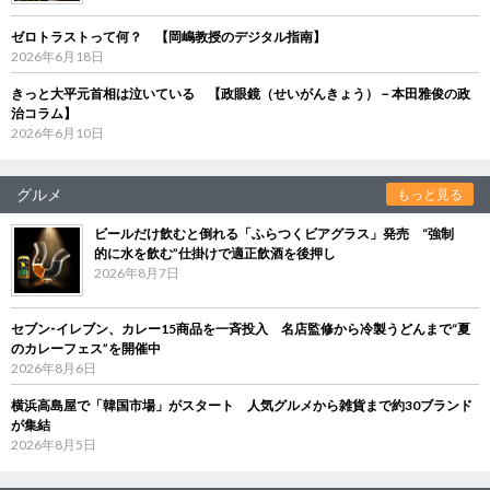
ゼロトラストって何？ 【岡嶋教授のデジタル指南】
2026年6月18日
きっと大平元首相は泣いている 【政眼鏡（せいがんきょう）－本田雅俊の政
治コラム】
2026年6月10日
グルメ
もっと見る
ビールだけ飲むと倒れる「ふらつくビアグラス」発売 “強制
的に水を飲む”仕掛けで適正飲酒を後押し
2026年8月7日
セブン‐イレブン、カレー15商品を一斉投入 名店監修から冷製うどんまで“夏
のカレーフェス”を開催中
2026年8月6日
横浜高島屋で「韓国市場」がスタート 人気グルメから雑貨まで約30ブランド
が集結
2026年8月5日