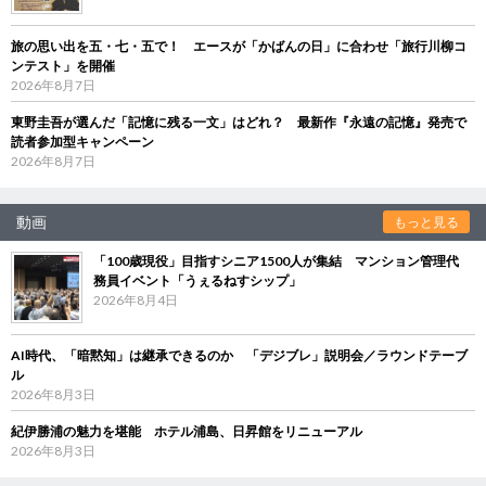
旅の思い出を五・七・五で！ エースが「かばんの日」に合わせ「旅行川柳コ
ンテスト」を開催
2026年8月7日
東野圭吾が選んだ「記憶に残る一文」はどれ？ 最新作『永遠の記憶』発売で
読者参加型キャンペーン
2026年8月7日
動画
もっと見る
「100歳現役」目指すシニア1500人が集結 マンション管理代
務員イベント「うぇるねすシップ」
2026年8月4日
AI時代、「暗黙知」は継承できるのか 「デジブレ」説明会／ラウンドテーブ
ル
2026年8月3日
紀伊勝浦の魅力を堪能 ホテル浦島、日昇館をリニューアル
2026年8月3日