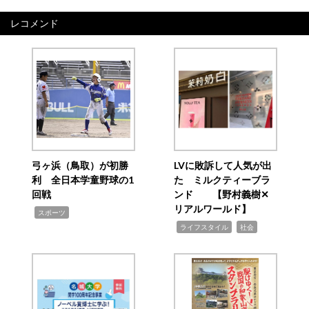
レコメンド
弓ヶ浜（鳥取）が初勝
LVに敗訴して人気が出
利 全日本学童野球の1
た ミルクティーブラ
回戦
ンド 【野村義樹✕
リアルワールド】
,
スポーツ
,
,
ライフスタイル
社会