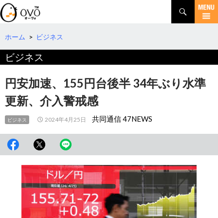
検
索
コ
ン
テ
ホーム
>
ビジネス
ン
ビジネス
ツ
へ
移
円安加速、155円台後半 34年ぶり水準
動
更新、介入警戒感
共同通信 47NEWS
2024年4月25日
ビジネス