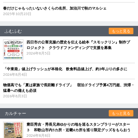
春だけじゃもったいないさくらの名所、加治川で秋のマルシェ
2025年10月23日
ふむふむ
もっと見る
四日市の公害克服の歴史を伝える絵本『スモックリン』制作プ
ロジェクト クラウドファンディングで支援を募集
2026年8月5日
「中東発」値上げラッシュが本格化 飲食料品値上げ、約3年ぶりの多さに
2026年8月4日
物価高でも「夏は家族で長距離ドライブ」 宿泊ドライブ予算4万円超、渋滞・
猛暑への備えも必須
2026年8月3日
カルチャー
もっと見る
豊臣秀吉・秀長兄弟ゆかりの地を巡るスタンプラリーがスター
ト 和歌山市内5カ所・近畿6カ所を巡り限定グッズをもらおう
2026年8月8日