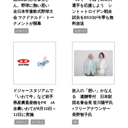
ん、野球に熱い思い
選手を応援しよう シ
全日本学童軟式野球大
ント＝トロイデン戦全
会 マクドナルド・トー
試合をBS10が今季も無
ナメントが開幕
料放送
,
,
スポーツ
スポーツ
ドジャースタジアムで
故人の「想い」かなえ
「いわて牛」など岩手
る 遺贈寄付 日本財
県産農畜産物をPR JA
団名誉会長 笹川陽平氏
全農いわてが8月10日～
×フリーアナウンサー
12日に実施
長野智子氏
,
,
スポーツ
ビジネス
PR