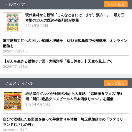
ヘルスケア
もっと見る
現代書林から新刊『こんなときには、まず、漢方！』 漢方三
考塾の15人の医師や薬剤師が執筆
2026年8月5日
重症筋無力症への正しい知識と理解を 8月8日広島市で公開講座、オンライン
配信も
2026年7月31日
【がんを生きる緩和ケア医・大橋洋平「足し算命」】天空を見上げて
2026年7月28日
フェスティバル
もっと見る
絶品屋台グルメが全国各地から大集結 “庶民派食フェス”第4
回「川口×絶品グルメビール＆日本酒祭り2026」を開催
2026年4月15日
自分で収穫した秋野菜を使って芋煮作りを体験 埼玉県加須市の「ファミリー
ランドむさしの村」
2025年11月4日