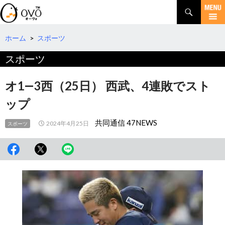
検
索
コ
ン
テ
ホーム
>
スポーツ
ン
スポーツ
ツ
へ
移
オ1―3西（25日） 西武、4連敗でスト
動
ップ
共同通信 47NEWS
2024年4月25日
スポーツ