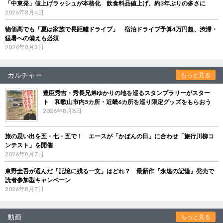
「中東発」値上げラッシュが本格化 飲食料品値上げ、約3年ぶりの多さに
2026年8月4日
物価高でも「夏は家族で長距離ドライブ」 宿泊ドライブ予算4万円超、渋滞・
猛暑への備えも必須
2026年8月3日
カルチャー
もっと見る
豊臣秀吉・秀長兄弟ゆかりの地を巡るスタンプラリーがスター
ト 和歌山市内5カ所・近畿6カ所を巡り限定グッズをもらおう
2026年8月8日
旅の思い出を五・七・五で！ エースが「かばんの日」に合わせ「旅行川柳コ
ンテスト」を開催
2026年8月7日
東野圭吾が選んだ「記憶に残る一文」はどれ？ 最新作『永遠の記憶』発売で
読者参加型キャンペーン
2026年8月7日
動画
もっと見る