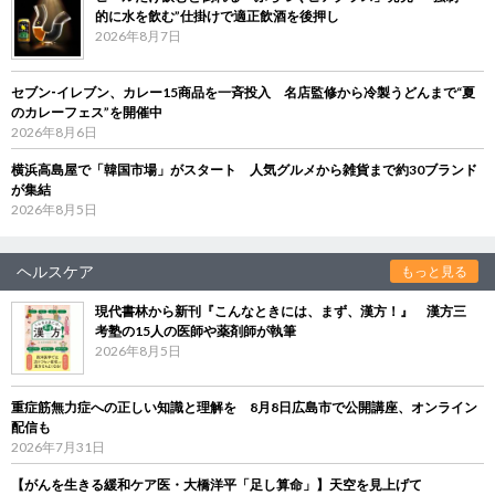
的に水を飲む”仕掛けで適正飲酒を後押し
2026年8月7日
セブン‐イレブン、カレー15商品を一斉投入 名店監修から冷製うどんまで“夏
のカレーフェス”を開催中
2026年8月6日
横浜高島屋で「韓国市場」がスタート 人気グルメから雑貨まで約30ブランド
が集結
2026年8月5日
ヘルスケア
もっと見る
現代書林から新刊『こんなときには、まず、漢方！』 漢方三
考塾の15人の医師や薬剤師が執筆
2026年8月5日
重症筋無力症への正しい知識と理解を 8月8日広島市で公開講座、オンライン
配信も
2026年7月31日
【がんを生きる緩和ケア医・大橋洋平「足し算命」】天空を見上げて