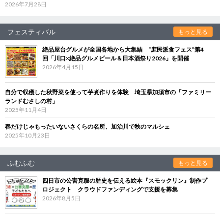
2026年7月28日
フェスティバル
もっと見る
絶品屋台グルメが全国各地から大集結 “庶民派食フェス”第4
回「川口×絶品グルメビール＆日本酒祭り2026」を開催
2026年4月15日
自分で収穫した秋野菜を使って芋煮作りを体験 埼玉県加須市の「ファミリー
ランドむさしの村」
2025年11月4日
春だけじゃもったいないさくらの名所、加治川で秋のマルシェ
2025年10月23日
ふむふむ
もっと見る
四日市の公害克服の歴史を伝える絵本『スモックリン』制作プ
ロジェクト クラウドファンディングで支援を募集
2026年8月5日