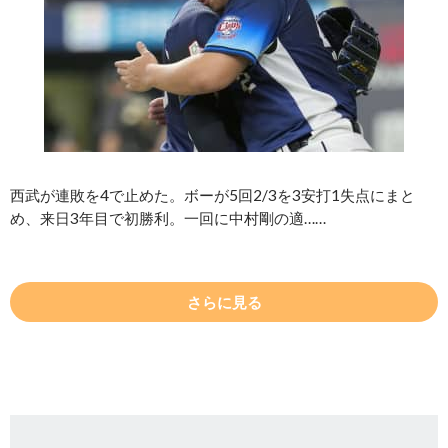
西武が連敗を4で止めた。ボーが5回2/3を3安打1失点にまと
め、来日3年目で初勝利。一回に中村剛の適……
さらに見る