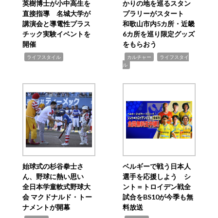
英樹博士が小中高生を
かりの地を巡るスタン
直接指導 名城大学が
プラリーがスタート
講演会と導電性プラス
和歌山市内5カ所・近畿
チック実験イベントを
6カ所を巡り限定グッズ
開催
をもらおう
,
,
,
ライフスタイル
カルチャー
ライフスタイ
ル
始球式の杉谷拳士さ
ベルギーで戦う日本人
ん、野球に熱い思い
選手を応援しよう シ
全日本学童軟式野球大
ント＝トロイデン戦全
会 マクドナルド・トー
試合をBS10が今季も無
ナメントが開幕
料放送