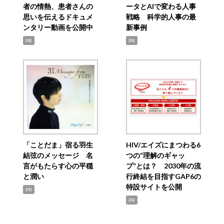
者の情熱、患者さんの
ータとAIで変わる人事
思いを伝えるドキュメ
戦略 科学的人事の最
ンタリー動画を公開中
新事例
PR
PR
「ことだま」宿る羽生
HIV/エイズにまつわる6
結弦のメッセージ 名
つの“理解のギャッ
言がもたらす心の平穏
プ”とは？ 2030年の流
と潤い
行終結を目指すGAP6の
特設サイトを公開
PR
PR