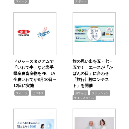
,
,
スポーツ
スポーツ
ドジャースタジアムで
旅の思い出を五・七・
「いわて牛」など岩手
五で！ エースが「か
県産農畜産物をPR JA
ばんの日」に合わせ
全農いわてが8月10日～
「旅行川柳コンテス
12日に実施
ト」を開催
,
,
,
,
,
スポーツ
ビジネス
おでかけ
ファッション
ライフスタイル