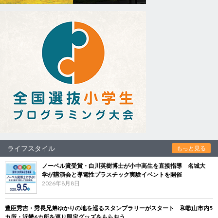
ライフスタイル
もっと見る
ノーベル賞受賞・白川英樹博士が小中高生を直接指導 名城大
学が講演会と導電性プラスチック実験イベントを開催
2026年8月8日
豊臣秀吉・秀長兄弟ゆかりの地を巡るスタンプラリーがスタート 和歌山市内5
カ所・近畿6カ所を巡り限定グッズをもらおう