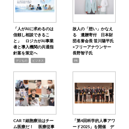
「人がAIに求めるのは
故人の「想い」かなえ
信頼し相談できるこ
る 遺贈寄付 日本財
と」 ロジカがAI事業
団名誉会長 笹川陽平氏
者と導入機関の共通指
×フリーアナウンサー
針案を策定へ
長野智子氏
,
,
デジもの
ビジネス
PR
CAR T細胞療法はチー
「第4回科学的人事アワ
ム医療だ！ 医療従事
ード2025」を開催 デ