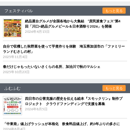
フェスティバル
もっと見る
絶品屋台グルメが全国各地から大集結 “庶民派食フェス”第4
回「川口×絶品グルメビール＆日本酒祭り2026」を開催
2026年4月15日
自分で収穫した秋野菜を使って芋煮作りを体験 埼玉県加須市の「ファミリー
ランドむさしの村」
2025年11月4日
春だけじゃもったいないさくらの名所、加治川で秋のマルシェ
2025年10月23日
ふむふむ
もっと見る
四日市の公害克服の歴史を伝える絵本『スモックリン』制作プ
ロジェクト クラウドファンディングで支援を募集
2026年8月5日
「中東発」値上げラッシュが本格化 飲食料品値上げ、約3年ぶりの多さに
2026年8月4日