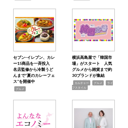
セブン‐イレブン、カレ
横浜高島屋で「韓国市
ー15商品を一斉投入
場」がスタート 人気
名店監修から冷製うど
グルメから雑貨まで約
んまで“夏のカレーフェ
30ブランドが集結
ス”を開催中
,
,
,
カルチャー
グルメ
ライ
フスタイル
,
グルメ