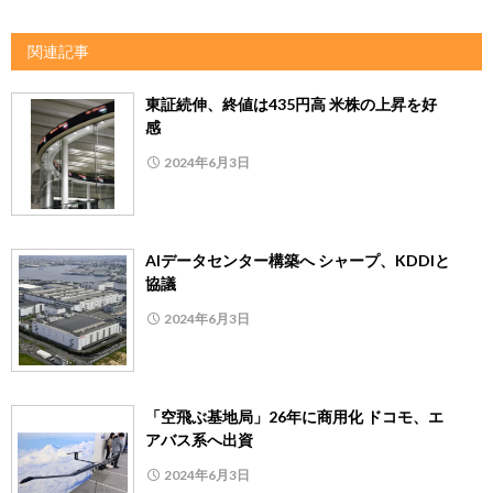
関連記事
東証続伸、終値は435円高 米株の上昇を好
感
2024年6月3日
AIデータセンター構築へ シャープ、KDDIと
協議
2024年6月3日
「空飛ぶ基地局」26年に商用化 ドコモ、エ
アバス系へ出資
2024年6月3日