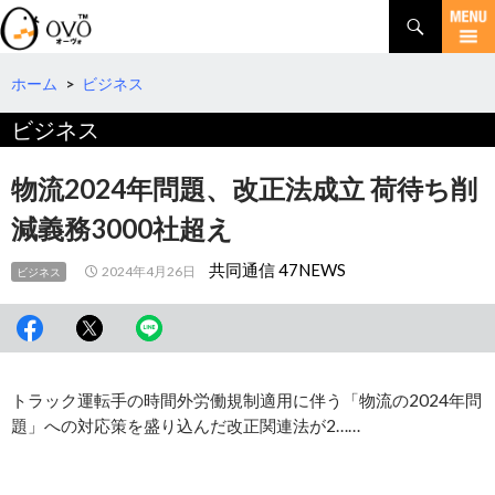
検
索
コ
ン
テ
ホーム
>
ビジネス
ン
ビジネス
ツ
へ
移
物流2024年問題、改正法成立 荷待ち削
動
減義務3000社超え
共同通信 47NEWS
2024年4月26日
ビジネス
トラック運転手の時間外労働規制適用に伴う「物流の2024年問
題」への対応策を盛り込んだ改正関連法が2……