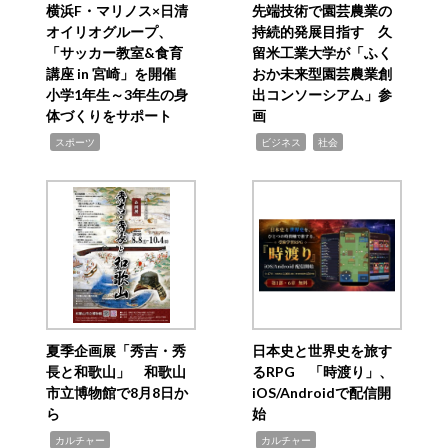
横浜F・マリノス×日清
先端技術で園芸農業の
オイリオグループ、
持続的発展目指す 久
「サッカー教室&食育
留米工業大学が「ふく
講座 in 宮崎」を開催
おか未来型園芸農業創
小学1年生～3年生の身
出コンソーシアム」参
体づくりをサポート
画
,
,
,
スポーツ
ビジネス
社会
夏季企画展「秀吉・秀
日本史と世界史を旅す
長と和歌山」 和歌山
るRPG 「時渡り」、
市立博物館で8月8日か
iOS/Androidで配信開
ら
始
,
,
カルチャー
カルチャー