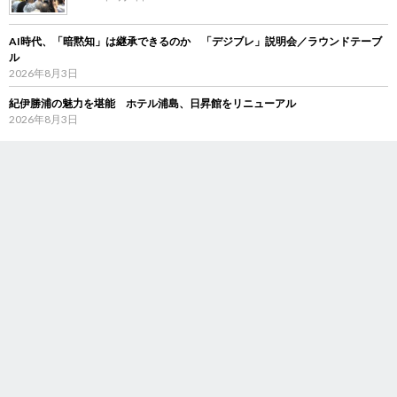
AI時代、「暗黙知」は継承できるのか 「デジブレ」説明会／ラウンドテーブ
ル
2026年8月3日
紀伊勝浦の魅力を堪能 ホテル浦島、日昇館をリニューアル
2026年8月3日