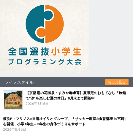
ライフスタイル
もっと見る
【京都 湯の花温泉・すみや亀峰菴】夏限定のおもてなし「旅館
で“涼”を楽しむ夏の休日」8月末まで開催中
2026年8月6日
横浜F・マリノス×日清オイリオグループ、「サッカー教室&食育講座 in 宮崎」
を開催 小学1年生～3年生の身体づくりをサポート
2026年8月6日