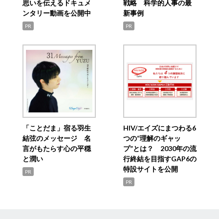
思いを伝えるドキュメ
戦略 科学的人事の最
ンタリー動画を公開中
新事例
PR
PR
「ことだま」宿る羽生
HIV/エイズにまつわる6
結弦のメッセージ 名
つの“理解のギャッ
言がもたらす心の平穏
プ”とは？ 2030年の流
と潤い
行終結を目指すGAP6の
特設サイトを公開
PR
PR