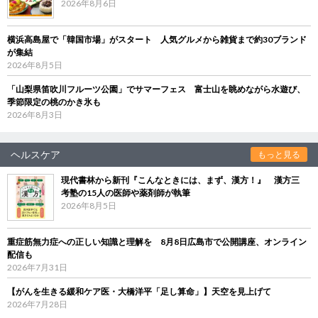
2026年8月6日
横浜高島屋で「韓国市場」がスタート 人気グルメから雑貨まで約30ブランド
が集結
2026年8月5日
「山梨県笛吹川フルーツ公園」でサマーフェス 富士山を眺めながら水遊び、
季節限定の桃のかき氷も
2026年8月3日
ヘルスケア
もっと見る
現代書林から新刊『こんなときには、まず、漢方！』 漢方三
考塾の15人の医師や薬剤師が執筆
2026年8月5日
重症筋無力症への正しい知識と理解を 8月8日広島市で公開講座、オンライン
配信も
2026年7月31日
【がんを生きる緩和ケア医・大橋洋平「足し算命」】天空を見上げて
2026年7月28日