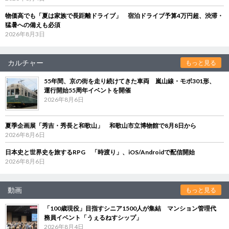
物価高でも「夏は家族で長距離ドライブ」 宿泊ドライブ予算4万円超、渋滞・
猛暑への備えも必須
2026年8月3日
カルチャー
もっと見る
55年間、京の街を走り続けてきた車両 嵐山線・モボ301形、
運行開始55周年イベントを開催
2026年8月6日
夏季企画展「秀吉・秀長と和歌山」 和歌山市立博物館で8月8日から
2026年8月6日
日本史と世界史を旅するRPG 「時渡り」、iOS/Androidで配信開始
2026年8月6日
動画
もっと見る
「100歳現役」目指すシニア1500人が集結 マンション管理代
務員イベント「うぇるねすシップ」
2026年8月4日