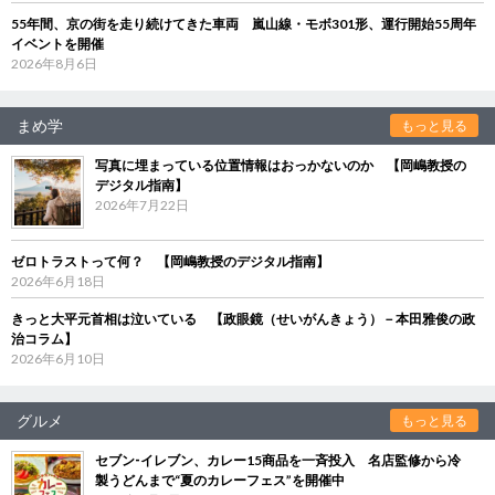
55年間、京の街を走り続けてきた車両 嵐山線・モボ301形、運行開始55周年
イベントを開催
2026年8月6日
まめ学
もっと見る
写真に埋まっている位置情報はおっかないのか 【岡嶋教授の
デジタル指南】
2026年7月22日
ゼロトラストって何？ 【岡嶋教授のデジタル指南】
2026年6月18日
きっと大平元首相は泣いている 【政眼鏡（せいがんきょう）－本田雅俊の政
治コラム】
2026年6月10日
グルメ
もっと見る
セブン‐イレブン、カレー15商品を一斉投入 名店監修から冷
製うどんまで“夏のカレーフェス”を開催中