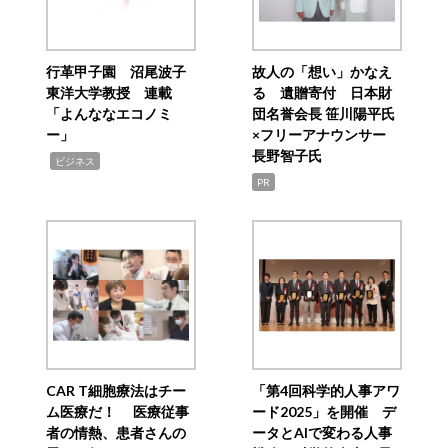
行革甲子園 沼尾波子
故人の「想い」かなえ
東洋大学教授 連載
る 遺贈寄付 日本財
「よんななエコノミ
団名誉会長 笹川陽平氏
ー」
×フリーアナウンサー
長野智子氏
,
ビジネス
PR
CAR T細胞療法はチー
「第4回科学的人事アワ
ム医療だ！ 医療従事
ード2025」を開催 デ
者の情熱、患者さんの
ータとAIで変わる人事