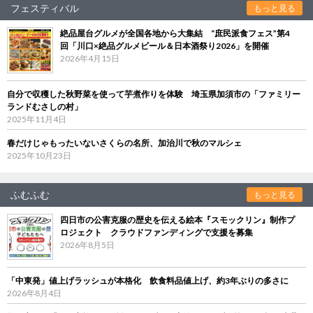
フェスティバル
もっと見る
絶品屋台グルメが全国各地から大集結 “庶民派食フェス”第4
回「川口×絶品グルメビール＆日本酒祭り2026」を開催
2026年4月15日
自分で収穫した秋野菜を使って芋煮作りを体験 埼玉県加須市の「ファミリー
ランドむさしの村」
2025年11月4日
春だけじゃもったいないさくらの名所、加治川で秋のマルシェ
2025年10月23日
ふむふむ
もっと見る
四日市の公害克服の歴史を伝える絵本『スモックリン』制作プ
ロジェクト クラウドファンディングで支援を募集
2026年8月5日
「中東発」値上げラッシュが本格化 飲食料品値上げ、約3年ぶりの多さに
2026年8月4日