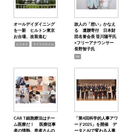
オールデイダイニング
故人の「想い」かなえ
を一新 ヒルトン東京
る 遺贈寄付 日本財
お台場、改装進む
団名誉会長 笹川陽平氏
×フリーアナウンサー
,
,
ビジネス
ライフスタイル
長野智子氏
PR
CAR T細胞療法はチー
「第4回科学的人事アワ
ム医療だ！ 医療従事
ード2025」を開催 デ
者の情熱、患者さんの
ータとAIで変わる人事