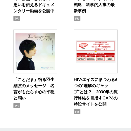
思いを伝えるドキュメ
戦略 科学的人事の最
ンタリー動画を公開中
新事例
PR
PR
「ことだま」宿る羽生
HIV/エイズにまつわる6
結弦のメッセージ 名
つの“理解のギャッ
言がもたらす心の平穏
プ”とは？ 2030年の流
と潤い
行終結を目指すGAP6の
特設サイトを公開
PR
PR