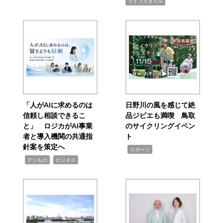
ライフスタイル
「人がAIに求めるのは
日野川の風を感じて絶
信頼し相談できるこ
品ジビエも満喫 鳥取
と」 ロジカがAI事業
のサイクリングイベン
者と導入機関の共通指
ト
針案を策定へ
,
スポーツ
,
,
デジもの
ビジネス