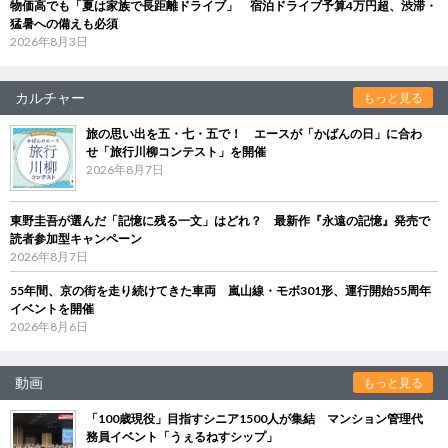
物価高でも「夏は家族で長距離ドライブ」 宿泊ドライブ予算4万円超、渋滞・
猛暑への備えも必須
2026年8月3日
カルチャー
もっと見る
旅の思い出を五・七・五で！ エースが「かばんの日」に合わ
せ「旅行川柳コンテスト」を開催
2026年8月7日
東野圭吾が選んだ「記憶に残る一文」はどれ？ 最新作『永遠の記憶』発売で
読者参加型キャンペーン
2026年8月7日
55年間、京の街を走り続けてきた車両 嵐山線・モボ301形、運行開始55周年
イベントを開催
2026年8月6日
動画
もっと見る
「100歳現役」目指すシニア1500人が集結 マンション管理代
務員イベント「うぇるねすシップ」