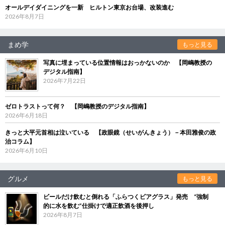
オールデイダイニングを一新 ヒルトン東京お台場、改装進む
2026年8月7日
まめ学
もっと見る
写真に埋まっている位置情報はおっかないのか 【岡嶋教授の
デジタル指南】
2026年7月22日
ゼロトラストって何？ 【岡嶋教授のデジタル指南】
2026年6月18日
きっと大平元首相は泣いている 【政眼鏡（せいがんきょう）－本田雅俊の政
治コラム】
2026年6月10日
グルメ
もっと見る
ビールだけ飲むと倒れる「ふらつくビアグラス」発売 “強制
的に水を飲む”仕掛けで適正飲酒を後押し
2026年8月7日