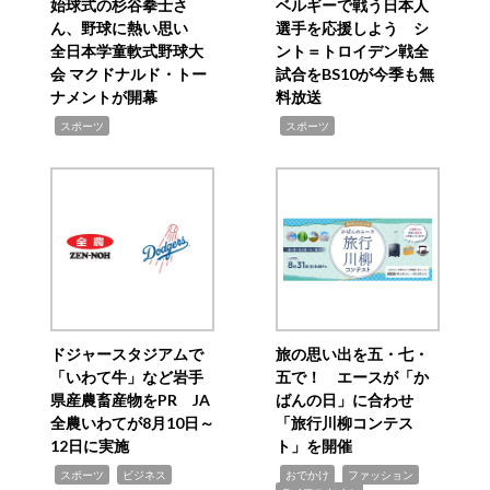
始球式の杉谷拳士さ
ベルギーで戦う日本人
ん、野球に熱い思い
選手を応援しよう シ
全日本学童軟式野球大
ント＝トロイデン戦全
会 マクドナルド・トー
試合をBS10が今季も無
ナメントが開幕
料放送
,
,
スポーツ
スポーツ
ドジャースタジアムで
旅の思い出を五・七・
「いわて牛」など岩手
五で！ エースが「か
県産農畜産物をPR JA
ばんの日」に合わせ
全農いわてが8月10日～
「旅行川柳コンテス
12日に実施
ト」を開催
,
,
,
,
,
スポーツ
ビジネス
おでかけ
ファッション