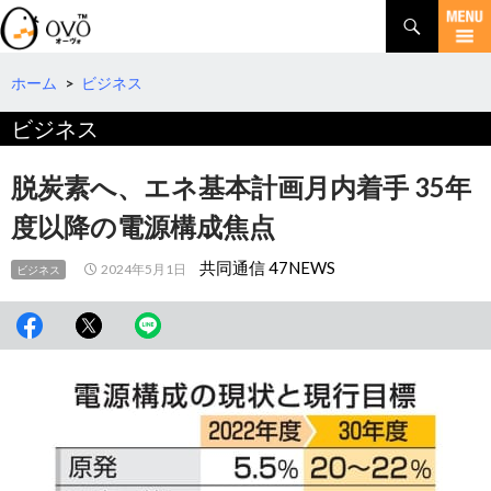
検
索
コ
ン
テ
ホーム
>
ビジネス
ン
ビジネス
ツ
へ
移
脱炭素へ、エネ基本計画月内着手 35年
動
度以降の電源構成焦点
共同通信 47NEWS
2024年5月1日
ビジネス