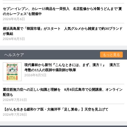
セブン‐イレブン、カレー15商品を一斉投入 名店監修から冷製うどんまで“夏
のカレーフェス”を開催中
2026年8月6日
横浜高島屋で「韓国市場」がスタート 人気グルメから雑貨まで約30ブランド
が集結
2026年8月5日
ヘルスケア
もっと見る
現代書林から新刊『こんなときには、まず、漢方！』 漢方三
考塾の15人の医師や薬剤師が執筆
2026年8月5日
重症筋無力症への正しい知識と理解を 8月8日広島市で公開講座、オンライン
配信も
2026年7月31日
【がんを生きる緩和ケア医・大橋洋平「足し算命」】天空を見上げて
2026年7月28日