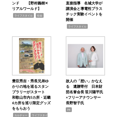
ンド 【野村義樹✕
直接指導 名城大学が
リアルワールド】
講演会と導電性プラス
チック実験イベントを
,
,
ライフスタイル
社会
開催
,
ライフスタイル
豊臣秀吉・秀長兄弟ゆ
故人の「想い」かなえ
かりの地を巡るスタン
る 遺贈寄付 日本財
プラリーがスタート
団名誉会長 笹川陽平氏
和歌山市内5カ所・近畿
×フリーアナウンサー
6カ所を巡り限定グッズ
長野智子氏
をもらおう
PR
,
,
カルチャー
ライフスタイ