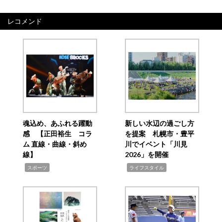
レコメンド
魂込め、あふれる躍動
新しい水辺の過ごし方
感 【正田裕生 コラ
を提案 札幌市・豊平
ム 直線・曲線・斜め
川でイベント「川見
線】
2026」を開催
,
,
スポーツ
ライフスタイル