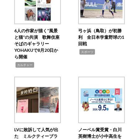
6人の作家が描く“風景
弓ヶ浜（鳥取）が初勝
と猫”の共演 歌舞伎座
利 全日本学童野球の1
そばのギャラリー
回戦
YOHAKUで8月20日か
,
スポーツ
ら開催
,
カルチャー
LVに敗訴して人気が出
ノーベル賞受賞・白川
た ミルクティーブラ
英樹博士が小中高生を