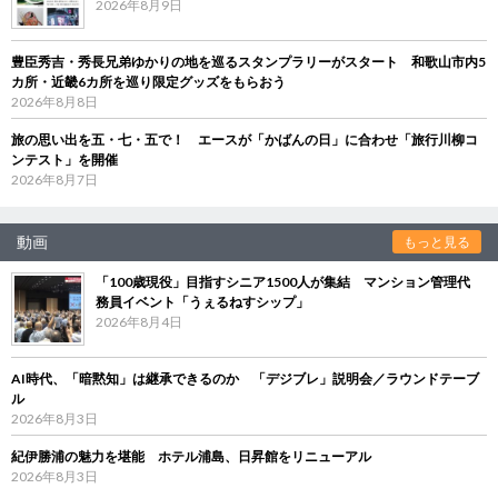
2026年8月9日
豊臣秀吉・秀長兄弟ゆかりの地を巡るスタンプラリーがスタート 和歌山市内5
カ所・近畿6カ所を巡り限定グッズをもらおう
2026年8月8日
旅の思い出を五・七・五で！ エースが「かばんの日」に合わせ「旅行川柳コ
ンテスト」を開催
2026年8月7日
動画
もっと見る
「100歳現役」目指すシニア1500人が集結 マンション管理代
務員イベント「うぇるねすシップ」
2026年8月4日
AI時代、「暗黙知」は継承できるのか 「デジブレ」説明会／ラウンドテーブ
ル
2026年8月3日
紀伊勝浦の魅力を堪能 ホテル浦島、日昇館をリニューアル
2026年8月3日