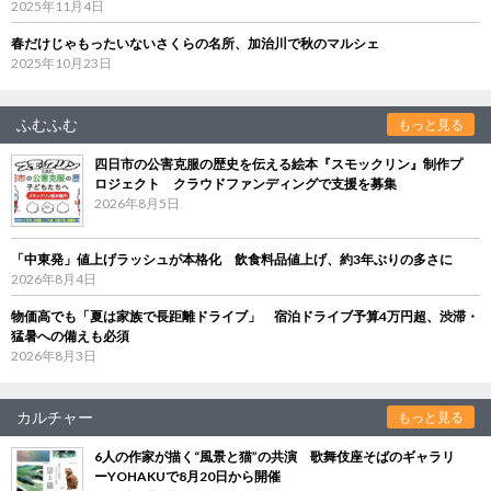
2025年11月4日
春だけじゃもったいないさくらの名所、加治川で秋のマルシェ
2025年10月23日
ふむふむ
もっと見る
四日市の公害克服の歴史を伝える絵本『スモックリン』制作プ
ロジェクト クラウドファンディングで支援を募集
2026年8月5日
「中東発」値上げラッシュが本格化 飲食料品値上げ、約3年ぶりの多さに
2026年8月4日
物価高でも「夏は家族で長距離ドライブ」 宿泊ドライブ予算4万円超、渋滞・
猛暑への備えも必須
2026年8月3日
カルチャー
もっと見る
6人の作家が描く“風景と猫”の共演 歌舞伎座そばのギャラリ
ーYOHAKUで8月20日から開催