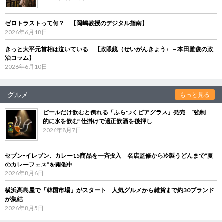
ゼロトラストって何？ 【岡嶋教授のデジタル指南】
2026年6月18日
きっと大平元首相は泣いている 【政眼鏡（せいがんきょう）－本田雅俊の政
治コラム】
2026年6月10日
グルメ
もっと見る
ビールだけ飲むと倒れる「ふらつくビアグラス」発売 “強制
的に水を飲む”仕掛けで適正飲酒を後押し
2026年8月7日
セブン‐イレブン、カレー15商品を一斉投入 名店監修から冷製うどんまで“夏
のカレーフェス”を開催中
2026年8月6日
横浜高島屋で「韓国市場」がスタート 人気グルメから雑貨まで約30ブランド
が集結
2026年8月5日