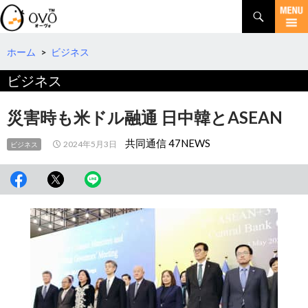
検
索
コ
ン
テ
ホーム
>
ビジネス
ン
ビジネス
ツ
へ
移
災害時も米ドル融通 日中韓とASEAN
動
共同通信 47NEWS
2024年5月3日
ビジネス