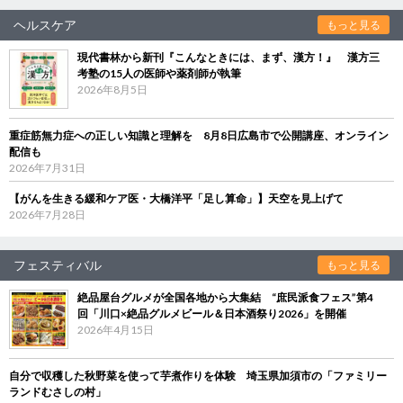
ヘルスケア
もっと見る
現代書林から新刊『こんなときには、まず、漢方！』 漢方三
考塾の15人の医師や薬剤師が執筆
2026年8月5日
重症筋無力症への正しい知識と理解を 8月8日広島市で公開講座、オンライン
配信も
2026年7月31日
【がんを生きる緩和ケア医・大橋洋平「足し算命」】天空を見上げて
2026年7月28日
フェスティバル
もっと見る
絶品屋台グルメが全国各地から大集結 “庶民派食フェス”第4
回「川口×絶品グルメビール＆日本酒祭り2026」を開催
2026年4月15日
自分で収穫した秋野菜を使って芋煮作りを体験 埼玉県加須市の「ファミリー
ランドむさしの村」