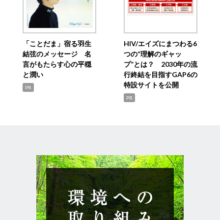
「ことだま」宿る羽生
HIV/エイズにまつわる6
結弦のメッセージ 名
つの“理解のギャッ
言がもたらす心の平穏
プ”とは？ 2030年の流
と潤い
行終結を目指すGAP6の
特設サイトを公開
PR
PR