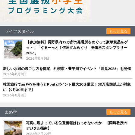
ライフスタイル
もっと見る
【参加無料】長野県内12カ所の発電所をめぐって豪華賞品をゲ
ット！「ぐるーっと！信州ダムめぐり 発電所スタンプラリー
2026」
2026年8月9日
新しい水辺の過ごし方を提案 札幌市・豊平川でイベント「川見2026」を開催
2026年8月9日
韓国旅行でau PAYを使うとPontaポイント最大20％還元！30万店舗以上が対象
に【9月30日まで】
2026年8月8日
まめ学
もっと見る
写真に埋まっている位置情報はおっかないのか 【岡嶋教授の
デジタル指南】
2026年7月22日