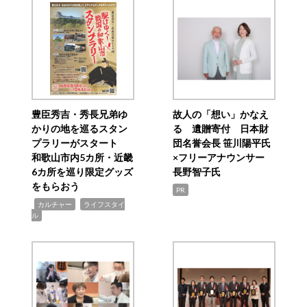
豊臣秀吉・秀長兄弟ゆ
故人の「想い」かなえ
かりの地を巡るスタン
る 遺贈寄付 日本財
プラリーがスタート
団名誉会長 笹川陽平氏
和歌山市内5カ所・近畿
×フリーアナウンサー
6カ所を巡り限定グッズ
長野智子氏
をもらおう
PR
,
,
カルチャー
ライフスタイ
ル