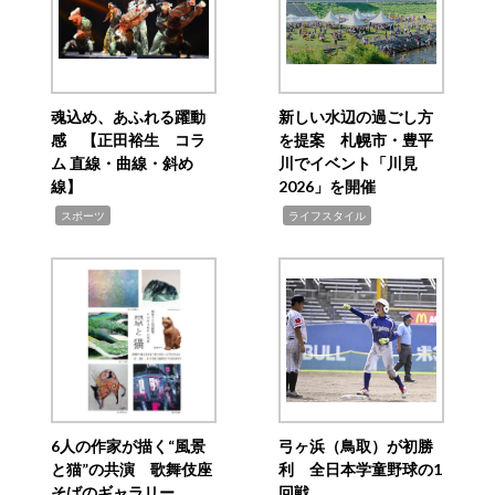
魂込め、あふれる躍動
新しい水辺の過ごし方
感 【正田裕生 コラ
を提案 札幌市・豊平
ム 直線・曲線・斜め
川でイベント「川見
線】
2026」を開催
,
,
スポーツ
ライフスタイル
6人の作家が描く“風景
弓ヶ浜（鳥取）が初勝
と猫”の共演 歌舞伎座
利 全日本学童野球の1
そばのギャラリー
回戦