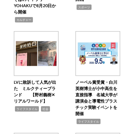
YOHAKUで8月20日か
,
スポーツ
ら開催
,
カルチャー
LVに敗訴して人気が出
ノーベル賞受賞・白川
た ミルクティーブラ
英樹博士が小中高生を
ンド 【野村義樹✕
直接指導 名城大学が
リアルワールド】
講演会と導電性プラス
チック実験イベントを
,
,
ライフスタイル
社会
開催
,
ライフスタイル