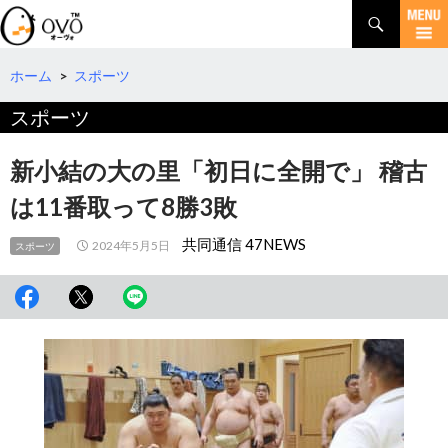
検
索
コ
ン
テ
ホーム
>
スポーツ
ン
スポーツ
ツ
へ
移
新小結の大の里「初日に全開で」 稽古
動
は11番取って8勝3敗
共同通信 47NEWS
2024年5月5日
スポーツ