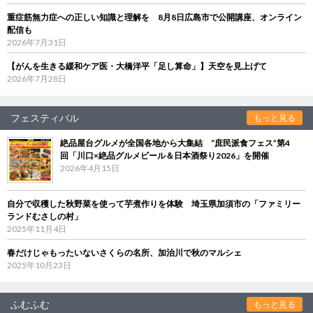
重症筋無力症への正しい知識と理解を 8月8日広島市で公開講座、オンライン
配信も
2026年7月31日
【がんを生きる緩和ケア医・大橋洋平「足し算命」】天空を見上げて
2026年7月28日
フェスティバル
もっと見る
絶品屋台グルメが全国各地から大集結 “庶民派食フェス”第4
回「川口×絶品グルメビール＆日本酒祭り2026」を開催
2026年4月15日
自分で収穫した秋野菜を使って芋煮作りを体験 埼玉県加須市の「ファミリー
ランドむさしの村」
2025年11月4日
春だけじゃもったいないさくらの名所、加治川で秋のマルシェ
2025年10月23日
ふむふむ
もっと見る