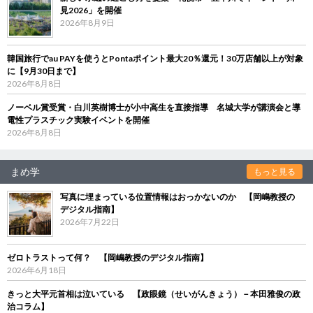
見2026」を開催
2026年8月9日
韓国旅行でau PAYを使うとPontaポイント最大20％還元！30万店舗以上が対象
に【9月30日まで】
2026年8月8日
ノーベル賞受賞・白川英樹博士が小中高生を直接指導 名城大学が講演会と導
電性プラスチック実験イベントを開催
2026年8月8日
まめ学
もっと見る
写真に埋まっている位置情報はおっかないのか 【岡嶋教授の
デジタル指南】
2026年7月22日
ゼロトラストって何？ 【岡嶋教授のデジタル指南】
2026年6月18日
きっと大平元首相は泣いている 【政眼鏡（せいがんきょう）－本田雅俊の政
治コラム】