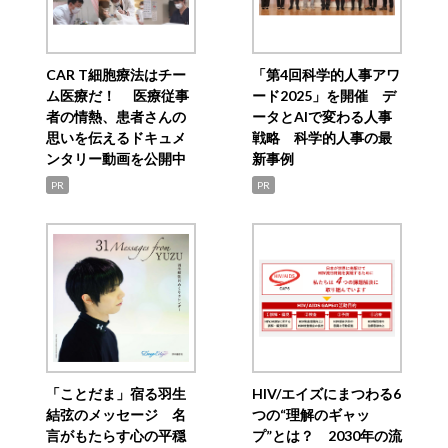
CAR T細胞療法はチー
「第4回科学的人事アワ
ム医療だ！ 医療従事
ード2025」を開催 デ
者の情熱、患者さんの
ータとAIで変わる人事
思いを伝えるドキュメ
戦略 科学的人事の最
ンタリー動画を公開中
新事例
PR
PR
「ことだま」宿る羽生
HIV/エイズにまつわる6
結弦のメッセージ 名
つの“理解のギャッ
言がもたらす心の平穏
プ”とは？ 2030年の流