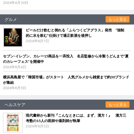
2026年6月10日
グルメ
もっと見る
ビールだけ飲むと倒れる「ふらつくビアグラス」発売 “強制
的に水を飲む”仕掛けで適正飲酒を後押し
2026年8月7日
セブン‐イレブン、カレー15商品を一斉投入 名店監修から冷製うどんまで“夏
のカレーフェス”を開催中
2026年8月6日
横浜高島屋で「韓国市場」がスタート 人気グルメから雑貨まで約30ブランド
が集結
2026年8月5日
ヘルスケア
もっと見る
現代書林から新刊『こんなときには、まず、漢方！』 漢方三
考塾の15人の医師や薬剤師が執筆
2026年8月5日