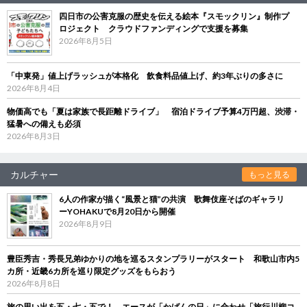
四日市の公害克服の歴史を伝える絵本『スモックリン』制作プ
ロジェクト クラウドファンディングで支援を募集
2026年8月5日
「中東発」値上げラッシュが本格化 飲食料品値上げ、約3年ぶりの多さに
2026年8月4日
物価高でも「夏は家族で長距離ドライブ」 宿泊ドライブ予算4万円超、渋滞・
猛暑への備えも必須
2026年8月3日
カルチャー
もっと見る
6人の作家が描く“風景と猫”の共演 歌舞伎座そばのギャラリ
ーYOHAKUで8月20日から開催
2026年8月9日
豊臣秀吉・秀長兄弟ゆかりの地を巡るスタンプラリーがスタート 和歌山市内5
カ所・近畿6カ所を巡り限定グッズをもらおう
2026年8月8日
旅の思い出を五・七・五で！ エースが「かばんの日」に合わせ「旅行川柳コ