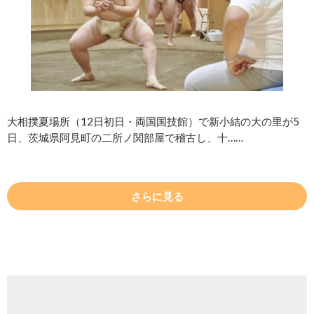
大相撲夏場所（12日初日・両国国技館）で新小結の大の里が5
日、茨城県阿見町の二所ノ関部屋で稽古し、十……
さらに見る