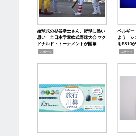
始球式の杉谷拳士さん、野球に熱い
ベルギー
思い 全日本学童軟式野球大会 マク
よう シ
ドナルド・トーナメントが開幕
をBS1
,
,
スポーツ
スポーツ