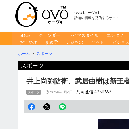
OVO [オーヴォ]
話題の情報を発信するサイト
コンテンツへ移動
検
SDGs
ジェンダー
ライフスタイル
エンタメ
索
おでかけ
まめ学
デジもの
ペット
ビジネ
ホーム
>
スポーツ
スポーツ
井上尚弥防衛、武居由樹は新王者
共同通信 47NEWS
2024年5月6日
スポーツ