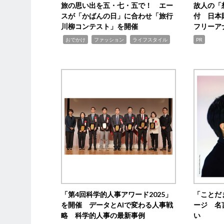
旅の思い出を五・七・五で！ エー
故人の「
スが「かばんの日」に合わせ「旅行
付 日本
川柳コンテスト」を開催
フリーア
,
,
,
おでかけ
ファッション
ライフスタイル
PR
「第4回科学的人事アワード2025」
「ことだ
を開催 データとAIで変わる人事戦
ージ 名
略 科学的人事の最新事例
い