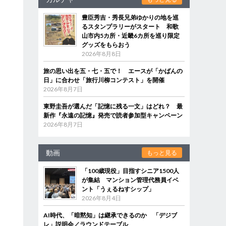
豊臣秀吉・秀長兄弟ゆかりの地を巡
るスタンプラリーがスタート 和歌
山市内5カ所・近畿6カ所を巡り限定
グッズをもらおう
2026年8月8日
旅の思い出を五・七・五で！ エースが「かばんの
日」に合わせ「旅行川柳コンテスト」を開催
2026年8月7日
東野圭吾が選んだ「記憶に残る一文」はどれ？ 最
新作『永遠の記憶』発売で読者参加型キャンペーン
2026年8月7日
動画
もっと見る
「100歳現役」目指すシニア1500人
が集結 マンション管理代務員イベ
ント「うぇるねすシップ」
2026年8月4日
AI時代、「暗黙知」は継承できるのか 「デジブ
レ」説明会／ラウンドテーブル