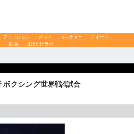
ファッション
グルメ
カルチャー
スポーツ
ス
動画
はばたけラボ
 ボクシング世界戦4試合