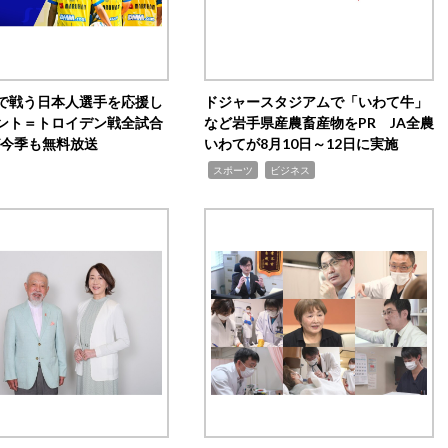
で戦う日本人選手を応援し
ドジャースタジアムで「いわて牛」
ント＝トロイデン戦全試合
など岩手県産農畜産物をPR JA全農
0が今季も無料放送
いわてが8月10日～12日に実施
,
,
スポーツ
ビジネス