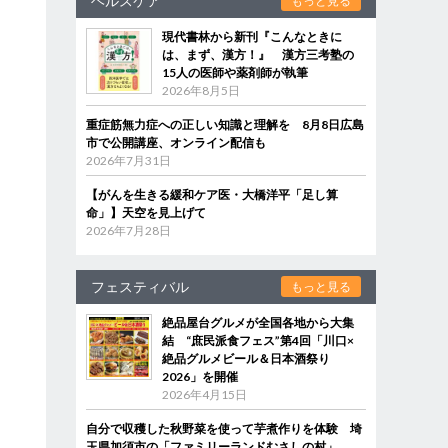
ヘルスケア
もっと見る
現代書林から新刊『こんなときに
は、まず、漢方！』 漢方三考塾の
15人の医師や薬剤師が執筆
2026年8月5日
重症筋無力症への正しい知識と理解を 8月8日広島
市で公開講座、オンライン配信も
2026年7月31日
【がんを生きる緩和ケア医・大橋洋平「足し算
命」】天空を見上げて
2026年7月28日
フェスティバル
もっと見る
絶品屋台グルメが全国各地から大集
結 “庶民派食フェス”第4回「川口×
絶品グルメビール＆日本酒祭り
2026」を開催
2026年4月15日
自分で収穫した秋野菜を使って芋煮作りを体験 埼
玉県加須市の「ファミリーランドむさしの村」