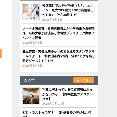
韓国旅行でau PAYを使うとPontaポ
イント最大20％還元！30万店舗以上
が対象に【9月30日まで】
2026年8月8日
ノーベル賞受賞・白川英樹博士が小中高生を直接指
導 名城大学が講演会と導電性プラスチック実験イ
ベントを開催
2026年8月8日
豊臣秀吉・秀長兄弟ゆかりの地を巡るスタンプラリ
ーがスタート 和歌山市内5カ所・近畿6カ所を巡り
限定グッズをもらおう
2026年8月8日
まめ学
もっと見る
写真に埋まっている位置情報はおっ
かないのか 【岡嶋教授のデジタル
指南】
2026年7月22日
ゼロトラストって何？ 【岡嶋教授のデジタル指