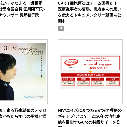
想い」かなえる 遺贈寄
CAR T細胞療法はチーム医療だ！
財団名誉会長 笹川陽平氏×
医療従事者の情熱、患者さんの思い
ナウンサー 長野智子氏
を伝えるドキュメンタリー動画を公
開中
PR
ま」宿る羽生結弦のメッセ
HIV/エイズにまつわる6つの“理解の
言がもたらす心の平穏と潤
ギャップ”とは？ 2030年の流行終
結を目指すGAP6の特設サイトを公