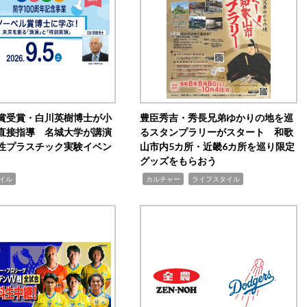
賞受賞・白川英樹博士が小
豊臣秀吉・秀長兄弟ゆかりの地を巡
直接指導 名城大学が講演
るスタンプラリーがスタート 和歌
性プラスチック実験イベン
山市内5カ所・近畿6カ所を巡り限定
グッズをもらおう
,
,
イル
カルチャー
ライフスタイル