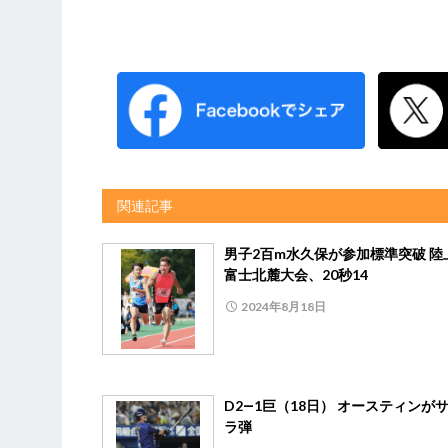
関連記事
男子2百m水久保が参加標準突破 陸
富士北麓大会、20秒14
2024年8月18日
D2―1巨（18日） オースティンが
ラ弾