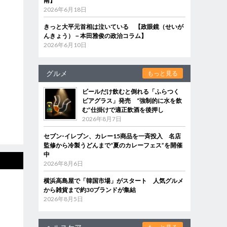
南】
2026年6月18日
きっと大平元首相は泣いている 【政眼鏡（せいが
んきょう）－本田雅俊の政治コラム】
2026年6月10日
グルメ
もっと見る
ビールだけ飲むと倒れる「ふらつく
ビアグラス」発売 “強制的に水を飲
む”仕掛けで適正飲酒を後押し
2026年8月7日
セブン‐イレブン、カレー15商品を一斉投入 名店
監修から冷製うどんまで“夏のカレーフェス”を開催
中
2026年8月6日
横浜高島屋で「韓国市場」がスタート 人気グルメ
から雑貨まで約30ブランドが集結
2026年8月5日