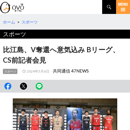
検
索
コ
ン
テ
ホーム
>
スポーツ
ン
スポーツ
ツ
へ
移
比江島、V奪還へ意気込み Bリーグ、
動
CS前記者会見
共同通信 47NEWS
2024年5月6日
スポーツ