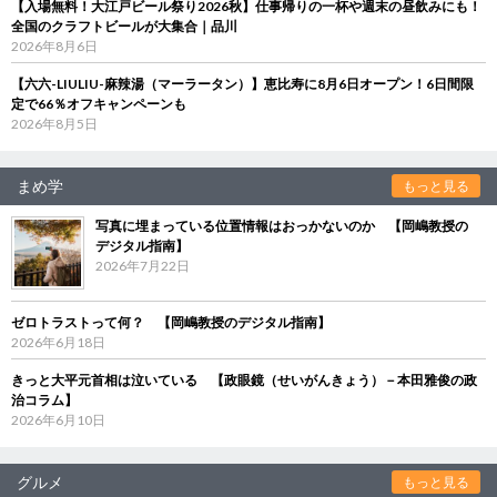
【入場無料！大江戸ビール祭り2026秋】仕事帰りの一杯や週末の昼飲みにも！
全国のクラフトビールが大集合｜品川
2026年8月6日
【六六-LIULIU-麻辣湯（マーラータン）】恵比寿に8月6日オープン！6日間限
定で66％オフキャンペーンも
2026年8月5日
まめ学
もっと見る
写真に埋まっている位置情報はおっかないのか 【岡嶋教授の
デジタル指南】
2026年7月22日
ゼロトラストって何？ 【岡嶋教授のデジタル指南】
2026年6月18日
きっと大平元首相は泣いている 【政眼鏡（せいがんきょう）－本田雅俊の政
治コラム】
2026年6月10日
グルメ
もっと見る