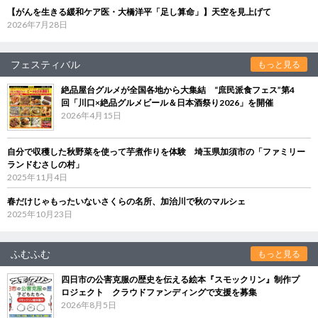
【がんを生きる緩和ケア医・大橋洋平「足し算命」】天空を見上げて
2026年7月28日
フェスティバル
もっと見る
絶品屋台グルメが全国各地から大集結 “庶民派食フェス”第4
回「川口×絶品グルメビール＆日本酒祭り2026」を開催
2026年4月15日
自分で収穫した秋野菜を使って芋煮作りを体験 埼玉県加須市の「ファミリー
ランドむさしの村」
2025年11月4日
春だけじゃもったいないさくらの名所、加治川で秋のマルシェ
2025年10月23日
ふむふむ
もっと見る
四日市の公害克服の歴史を伝える絵本『スモックリン』制作プ
ロジェクト クラウドファンディングで支援を募集
2026年8月5日