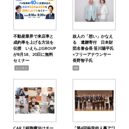
不動産業界で来店率と
故人の「想い」かなえ
成約率を上げる方法を
る 遺贈寄付 日本財
伝授 いえらぶGROUP
団名誉会長 笹川陽平氏
が8月18、20日に無料
×フリーアナウンサー
セミナー
長野智子氏
,
ビジネス
PR
CAR T細胞療法はチー
「第4回科学的人事アワ