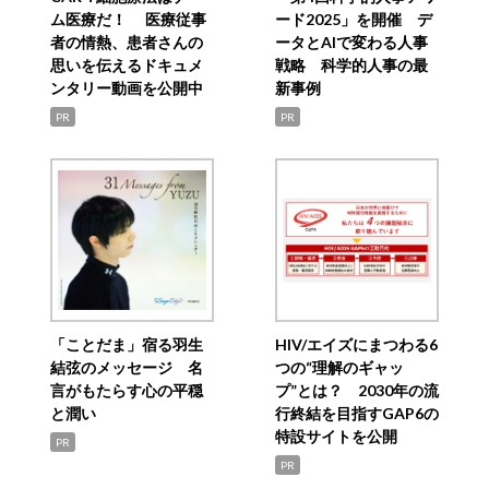
ム医療だ！ 医療従事
ード2025」を開催 デ
者の情熱、患者さんの
ータとAIで変わる人事
思いを伝えるドキュメ
戦略 科学的人事の最
ンタリー動画を公開中
新事例
PR
PR
「ことだま」宿る羽生
HIV/エイズにまつわる6
結弦のメッセージ 名
つの“理解のギャッ
言がもたらす心の平穏
プ”とは？ 2030年の流
と潤い
行終結を目指すGAP6の
特設サイトを公開
PR
PR