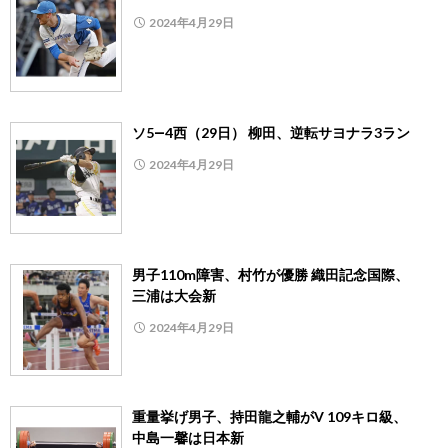
2024年4月29日
ソ5―4西（29日） 柳田、逆転サヨナラ3ラン
2024年4月29日
男子110m障害、村竹が優勝 織田記念国際、
三浦は大会新
2024年4月29日
重量挙げ男子、持田龍之輔がV 109キロ級、
中島一馨は日本新