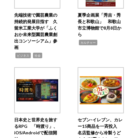
先端技術で園芸農業の
夏季企画展「秀吉・秀
持続的発展目指す 久
長と和歌山」 和歌山
留米工業大学が「ふく
市立博物館で8月8日か
おか未来型園芸農業創
ら
出コンソーシアム」参
,
カルチャー
画
,
,
ビジネス
社会
日本史と世界史を旅す
セブン‐イレブン、カレ
るRPG 「時渡り」、
ー15商品を一斉投入
iOS/Androidで配信開
名店監修から冷製うど