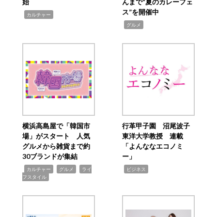
始
んまで“夏のカレーフェ
ス”を開催中
,
カルチャー
,
グルメ
横浜高島屋で「韓国市
行革甲子園 沼尾波子
場」がスタート 人気
東洋大学教授 連載
グルメから雑貨まで約
「よんななエコノミ
30ブランドが集結
ー」
,
,
,
,
カルチャー
グルメ
ライ
ビジネス
フスタイル