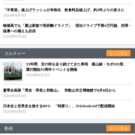
「中東発」値上げラッシュが本格化 飲食料品値上げ、約3年ぶりの多さに
2026年8月4日
物価高でも「夏は家族で長距離ドライブ」 宿泊ドライブ予算4万円超、渋滞・
猛暑への備えも必須
2026年8月3日
カルチャー
もっと見る
55年間、京の街を走り続けてきた車両 嵐山線・モボ301形、
運行開始55周年イベントを開催
2026年8月6日
夏季企画展「秀吉・秀長と和歌山」 和歌山市立博物館で8月8日から
2026年8月6日
日本史と世界史を旅するRPG 「時渡り」、iOS/Androidで配信開始
2026年8月6日
動画
もっと見る