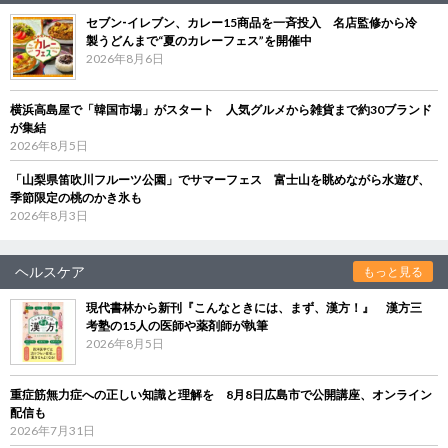
セブン‐イレブン、カレー15商品を一斉投入 名店監修から冷
製うどんまで“夏のカレーフェス”を開催中
2026年8月6日
横浜高島屋で「韓国市場」がスタート 人気グルメから雑貨まで約30ブランド
が集結
2026年8月5日
「山梨県笛吹川フルーツ公園」でサマーフェス 富士山を眺めながら水遊び、
季節限定の桃のかき氷も
2026年8月3日
ヘルスケア
もっと見る
現代書林から新刊『こんなときには、まず、漢方！』 漢方三
考塾の15人の医師や薬剤師が執筆
2026年8月5日
重症筋無力症への正しい知識と理解を 8月8日広島市で公開講座、オンライン
配信も
2026年7月31日