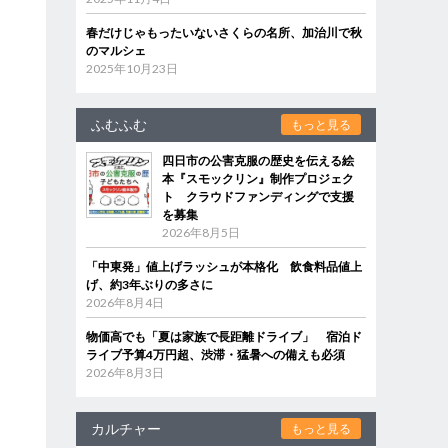
春だけじゃもったいないさくらの名所、加治川で秋
のマルシェ
2025年10月23日
ふむふむ
もっと見る
四日市の公害克服の歴史を伝える絵
本『スモックリン』制作プロジェク
ト クラウドファンディングで支援
を募集
2026年8月5日
「中東発」値上げラッシュが本格化 飲食料品値上
げ、約3年ぶりの多さに
2026年8月4日
物価高でも「夏は家族で長距離ドライブ」 宿泊ド
ライブ予算4万円超、渋滞・猛暑への備えも必須
2026年8月3日
カルチャー
もっと見る