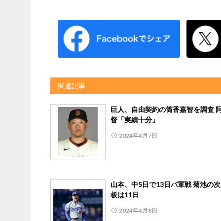
関連記事
巨人、自由契約の筒香嘉智を調査 
督「実績十分」
2024年4月7日
山本、中5日で13日パ軍戦 菊池の
板は11日
2024年4月8日