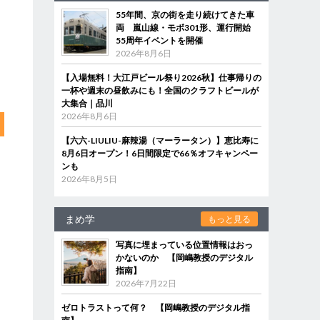
55年間、京の街を走り続けてきた車
両 嵐山線・モボ301形、運行開始
55周年イベントを開催
2026年8月6日
【入場無料！大江戸ビール祭り2026秋】仕事帰りの
一杯や週末の昼飲みにも！全国のクラフトビールが
大集合｜品川
2026年8月6日
【六六-LIULIU-麻辣湯（マーラータン）】恵比寿に
8月6日オープン！6日間限定で66％オフキャンペー
ンも
2026年8月5日
まめ学
もっと見る
写真に埋まっている位置情報はおっ
かないのか 【岡嶋教授のデジタル
指南】
2026年7月22日
ゼロトラストって何？ 【岡嶋教授のデジタル指