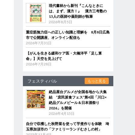
現代書林から新刊『こんなときに
は、まず、漢方！』 漢方三考塾の
15人の医師や薬剤師が執筆
2026年8月5日
重症筋無力症への正しい知識と理解を 8月8日広島
市で公開講座、オンライン配信も
2026年7月31日
【がんを生きる緩和ケア医・大橋洋平「足し算
命」】天空を見上げて
2026年7月28日
フェスティバル
もっと見る
絶品屋台グルメが全国各地から大集
結 “庶民派食フェス”第4回「川口×
絶品グルメビール＆日本酒祭り
2026」を開催
2026年4月15日
自分で収穫した秋野菜を使って芋煮作りを体験 埼
玉県加須市の「ファミリーランドむさしの村」
2025年11月4日