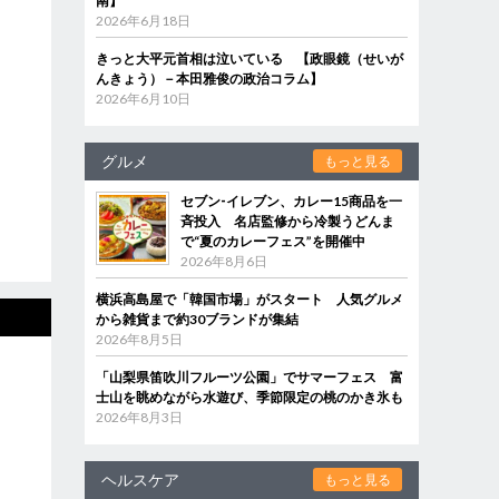
南】
2026年6月18日
きっと大平元首相は泣いている 【政眼鏡（せいが
んきょう）－本田雅俊の政治コラム】
2026年6月10日
グルメ
もっと見る
セブン‐イレブン、カレー15商品を一
斉投入 名店監修から冷製うどんま
で“夏のカレーフェス”を開催中
2026年8月6日
横浜高島屋で「韓国市場」がスタート 人気グルメ
から雑貨まで約30ブランドが集結
2026年8月5日
「山梨県笛吹川フルーツ公園」でサマーフェス 富
士山を眺めながら水遊び、季節限定の桃のかき氷も
2026年8月3日
ヘルスケア
もっと見る