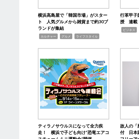
横浜高島屋で「韓国市場」がスター
行革甲子
ト 人気グルメから雑貨まで約30ブ
授 連載
ランドが集結
,
ビジネス
,
,
,
カルチャー
グルメ
ライフスタイル
ティラノサウルスになって全力疾
故人の「
走！ 横浜で子ども向け“恐竜エアコ
付 日本
スチュームミニ運動会”開催
フリーア