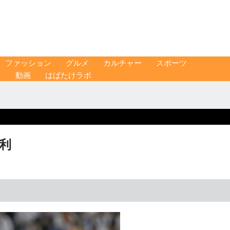
ファッション
グルメ
カルチャー
スポーツ
ス
動画
はばたけラボ
勝利