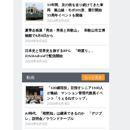
55年間、京の街を走り続けてきた車
両 嵐山線・モボ301形、運行開始
55周年イベントを開催
2026年8月6日
夏季企画展「秀吉・秀長と和歌山」 和歌山市立博
物館で8月8日から
2026年8月6日
日本史と世界史を旅するRPG 「時渡り」、
iOS/Androidで配信開始
2026年8月6日
動画
もっと見る
「100歳現役」目指すシニア1500人
が集結 マンション管理代務員イベ
ント「うぇるねすシップ」
2026年8月4日
AI時代、「暗黙知」は継承できるのか 「デジブ
レ」説明会／ラウンドテーブル
2026年8月3日