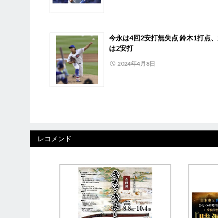
今永は4回2安打無失点 鈴木1打点
は2安打
2024年4月8日
レコメンド