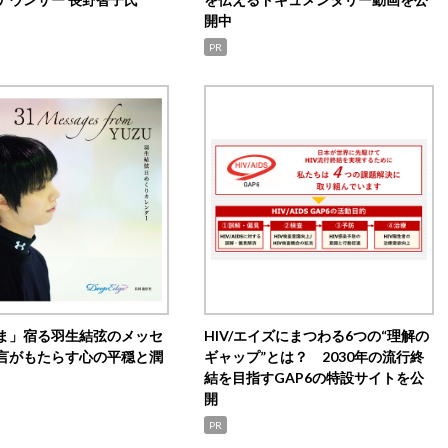
開中
PR
ま」宿る羽生結弦のメッセ
HIV/エイズにまつわる6つの“理解の
言がもたらす心の平穏と潤
ギャップ”とは？ 2030年の流行終
結を目指すGAP6の特設サイトを公
開
PR