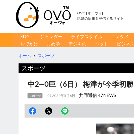
OVO [オーヴォ]
話題の情報を発信するサイト
コンテンツへ移動
検
SDGs
ジェンダー
ライフスタイル
エンタメ
索
おでかけ
まめ学
デジもの
ペット
ビジネ
ホーム
>
スポーツ
スポーツ
中2―0巨（6日） 梅津が今季初
共同通信 47NEWS
2024年5月6日
スポーツ