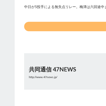
中日が5投手による無失点リレー。梅津は六回途中
共同通信 47NEWS
http://www.47news.jp/