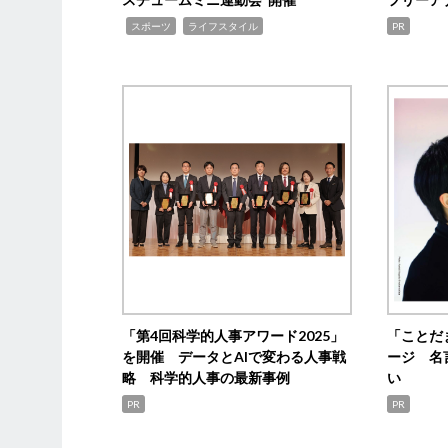
,
,
スポーツ
ライフスタイル
PR
「第4回科学的人事アワード2025」
「ことだ
を開催 データとAIで変わる人事戦
ージ 名
略 科学的人事の最新事例
い
PR
PR