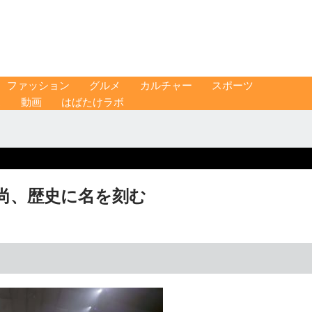
ファッション
グルメ
カルチャー
スポーツ
ス
動画
はばたけラボ
尚、歴史に名を刻む