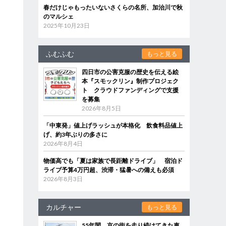
春だけじゃもったいないさくらの名所、加治川で秋
のマルシェ
2025年10月23日
ふむふむ
もっと見る
四日市の公害克服の歴史を伝える絵
本『スモックリン』制作プロジェク
ト クラウドファンディングで支援
を募集
2026年8月5日
「中東発」値上げラッシュが本格化 飲食料品値上
げ、約3年ぶりの多さに
2026年8月4日
物価高でも「夏は家族で長距離ドライブ」 宿泊ド
ライブ予算4万円超、渋滞・猛暑への備えも必須
2026年8月3日
カルチャー
もっと見る
55年間、京の街を走り続けてきた車