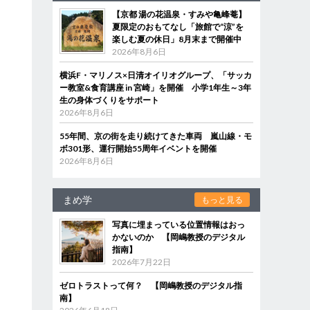
【京都 湯の花温泉・すみや亀峰菴】
夏限定のおもてなし「旅館で“涼”を
楽しむ夏の休日」8月末まで開催中
2026年8月6日
横浜F・マリノス×日清オイリオグループ、「サッカ
ー教室&食育講座 in 宮崎」を開催 小学1年生～3年
生の身体づくりをサポート
2026年8月6日
55年間、京の街を走り続けてきた車両 嵐山線・モ
ボ301形、運行開始55周年イベントを開催
2026年8月6日
まめ学
もっと見る
写真に埋まっている位置情報はおっ
かないのか 【岡嶋教授のデジタル
指南】
2026年7月22日
ゼロトラストって何？ 【岡嶋教授のデジタル指
南】