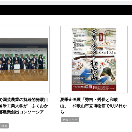
で園芸農業の持続的発展目
夏季企画展「秀吉・秀長と和歌
留米工業大学が「ふくおか
山」 和歌山市立博物館で8月8日か
芸農業創出コンソーシア
ら
,
カルチャー
社会