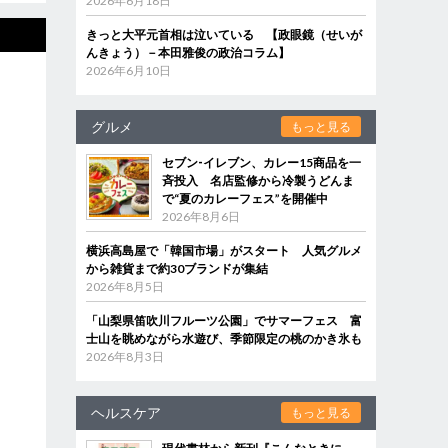
2026年6月18日
きっと大平元首相は泣いている 【政眼鏡（せいが
んきょう）－本田雅俊の政治コラム】
2026年6月10日
グルメ
もっと見る
セブン‐イレブン、カレー15商品を一
斉投入 名店監修から冷製うどんま
で“夏のカレーフェス”を開催中
2026年8月6日
横浜高島屋で「韓国市場」がスタート 人気グルメ
から雑貨まで約30ブランドが集結
2026年8月5日
「山梨県笛吹川フルーツ公園」でサマーフェス 富
士山を眺めながら水遊び、季節限定の桃のかき氷も
2026年8月3日
ヘルスケア
もっと見る