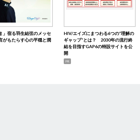
ま」宿る羽生結弦のメッセ
HIV/エイズにまつわる6つの“理解の
言がもたらす心の平穏と潤
ギャップ”とは？ 2030年の流行終
結を目指すGAP6の特設サイトを公
開
PR