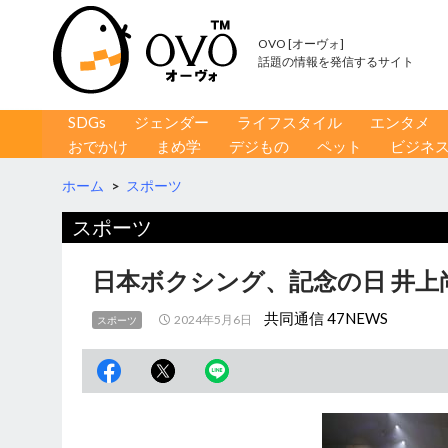
OVO [オーヴォ]
話題の情報を発信するサイト
コンテンツへ移動
検
SDGs
ジェンダー
ライフスタイル
エンタメ
索
おでかけ
まめ学
デジもの
ペット
ビジネ
ホーム
>
スポーツ
スポーツ
日本ボクシング、記念の日 井上
共同通信 47NEWS
2024年5月6日
スポーツ