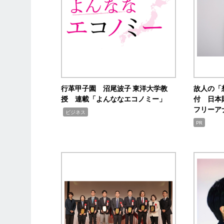
行革甲子園 沼尾波子 東洋大学教
故人の「
授 連載「よんななエコノミー」
付 日本
フリーア
,
ビジネス
PR