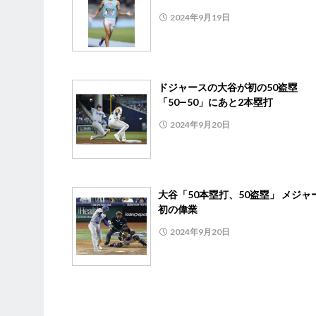
2024年9月19日
ドジャースの大谷が初の50盗塁
「50―50」にあと2本塁打
2024年9月20日
大谷「50本塁打、50盗塁」 メジャ
初の偉業
2024年9月20日