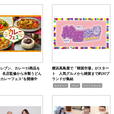
イレブン、カレー15商品を
横浜高島屋で「韓国市場」がスター
 名店監修から冷製うどん
ト 人気グルメから雑貨まで約30ブ
のカレーフェス”を開催中
ランドが集結
,
,
,
カルチャー
グルメ
ライフスタイル