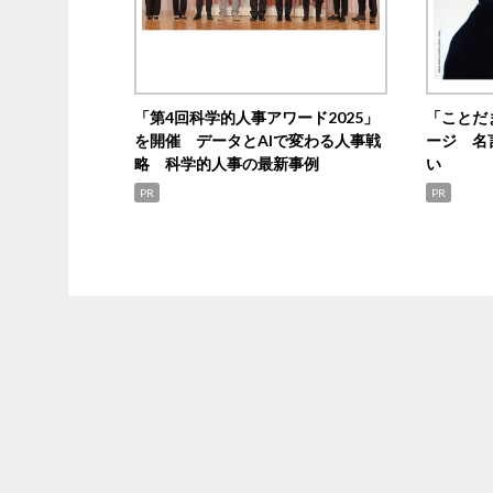
「第4回科学的人事アワード2025」
「ことだ
を開催 データとAIで変わる人事戦
ージ 名
略 科学的人事の最新事例
い
PR
PR