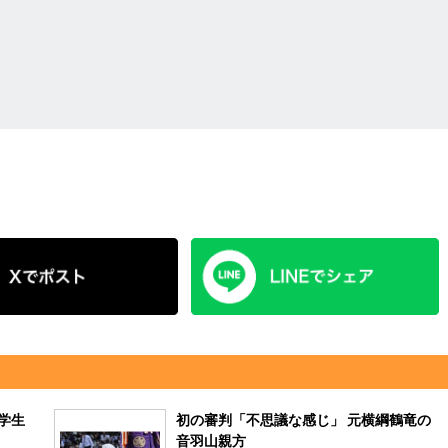
本学生
初の審判「不思議な感じ」 元横綱鶴竜の
音羽山親方