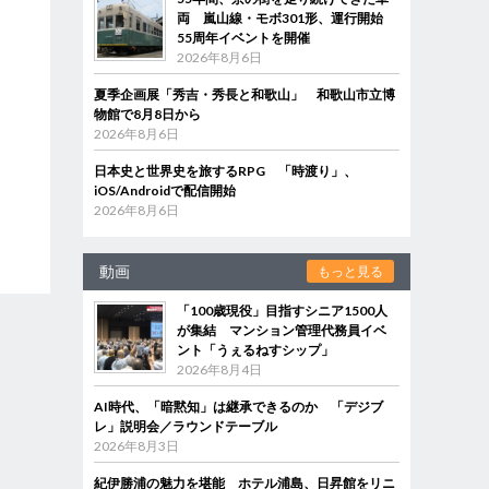
両 嵐山線・モボ301形、運行開始
55周年イベントを開催
2026年8月6日
夏季企画展「秀吉・秀長と和歌山」 和歌山市立博
物館で8月8日から
2026年8月6日
日本史と世界史を旅するRPG 「時渡り」、
iOS/Androidで配信開始
2026年8月6日
動画
もっと見る
「100歳現役」目指すシニア1500人
が集結 マンション管理代務員イベ
ント「うぇるねすシップ」
2026年8月4日
AI時代、「暗黙知」は継承できるのか 「デジブ
レ」説明会／ラウンドテーブル
2026年8月3日
紀伊勝浦の魅力を堪能 ホテル浦島、日昇館をリニ