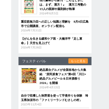
現代書林から新刊『こんなときに
は、まず、漢方！』 漢方三考塾の
15人の医師や薬剤師が執筆
2026年8月5日
重症筋無力症への正しい知識と理解を 8月8日広島
市で公開講座、オンライン配信も
2026年7月31日
【がんを生きる緩和ケア医・大橋洋平「足し算
命」】天空を見上げて
2026年7月28日
フェスティバル
もっと見る
絶品屋台グルメが全国各地から大集
結 “庶民派食フェス”第4回「川口×
絶品グルメビール＆日本酒祭り
2026」を開催
2026年4月15日
自分で収穫した秋野菜を使って芋煮作りを体験 埼
玉県加須市の「ファミリーランドむさしの村」
2025年11月4日