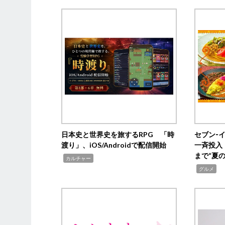
日本史と世界史を旅するRPG 「時
セブン‐
渡り」、iOS/Androidで配信開始
一斉投入
まで“夏
,
カルチャー
,
グルメ