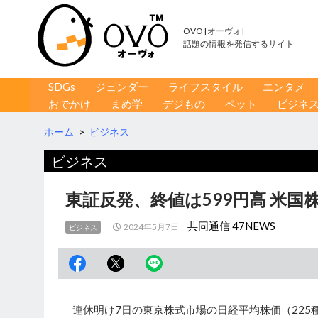
OVO [オーヴォ]
話題の情報を発信するサイト
コンテンツへ移動
検
SDGs
ジェンダー
ライフスタイル
エンタメ
索
おでかけ
まめ学
デジもの
ペット
ビジネ
ホーム
>
ビジネス
ビジネス
東証反発、終値は599円高 米国
共同通信 47NEWS
2024年5月7日
ビジネス
連休明け7日の東京株式市場の日経平均株価（225