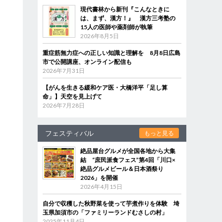
現代書林から新刊『こんなときに
は、まず、漢方！』 漢方三考塾の
15人の医師や薬剤師が執筆
2026年8月5日
重症筋無力症への正しい知識と理解を 8月8日広島
市で公開講座、オンライン配信も
2026年7月31日
【がんを生きる緩和ケア医・大橋洋平「足し算
命」】天空を見上げて
2026年7月28日
フェスティバル
もっと見る
絶品屋台グルメが全国各地から大集
結 “庶民派食フェス”第4回「川口×
絶品グルメビール＆日本酒祭り
2026」を開催
2026年4月15日
自分で収穫した秋野菜を使って芋煮作りを体験 埼
玉県加須市の「ファミリーランドむさしの村」
2025年11月4日