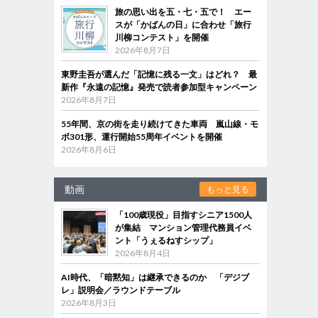
旅の思い出を五・七・五で！ エー
スが「かばんの日」に合わせ「旅行
川柳コンテスト」を開催
2026年8月7日
東野圭吾が選んだ「記憶に残る一文」はどれ？ 最
新作『永遠の記憶』発売で読者参加型キャンペーン
2026年8月7日
55年間、京の街を走り続けてきた車両 嵐山線・モ
ボ301形、運行開始55周年イベントを開催
2026年8月6日
動画
もっと見る
「100歳現役」目指すシニア1500人
が集結 マンション管理代務員イベ
ント「うぇるねすシップ」
2026年8月4日
AI時代、「暗黙知」は継承できるのか 「デジブ
レ」説明会／ラウンドテーブル
2026年8月3日