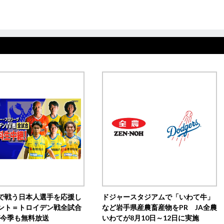
で戦う日本人選手を応援し
ドジャースタジアムで「いわて牛」
ント＝トロイデン戦全試合
など岩手県産農畜産物をPR JA全農
0が今季も無料放送
いわてが8月10日～12日に実施