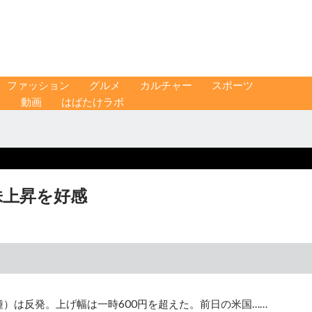
ファッション
グルメ
カルチャー
スポーツ
ス
動画
はばたけラボ
株上昇を好感
種）は反発。上げ幅は一時600円を超えた。前日の米国……