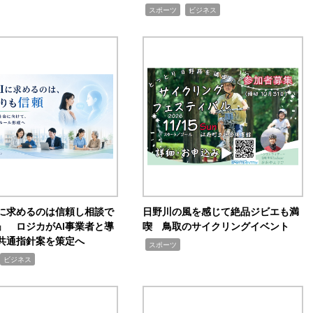
,
,
スポーツ
ビジネス
Iに求めるのは信頼し相談で
日野川の風を感じて絶品ジビエも満
」 ロジカがAI事業者と導
喫 鳥取のサイクリングイベント
共通指針案を策定へ
,
スポーツ
ビジネス