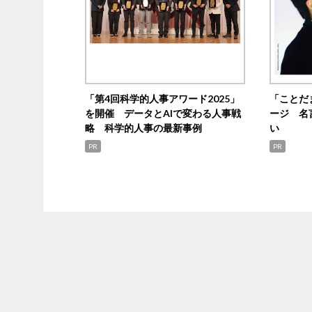
「第4回科学的人事アワード2025」
「ことだ
を開催 データとAIで変わる人事戦
ージ 名
略 科学的人事の最新事例
い
PR
PR