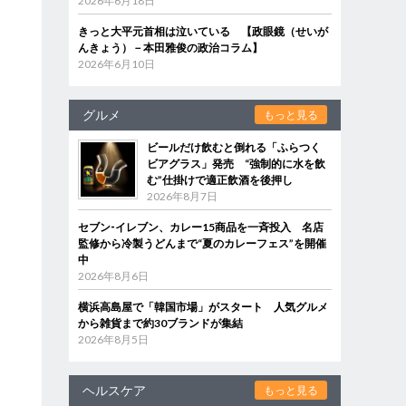
2026年6月18日
きっと大平元首相は泣いている 【政眼鏡（せいが
んきょう）－本田雅俊の政治コラム】
2026年6月10日
グルメ
もっと見る
ビールだけ飲むと倒れる「ふらつく
ビアグラス」発売 “強制的に水を飲
む”仕掛けで適正飲酒を後押し
2026年8月7日
セブン‐イレブン、カレー15商品を一斉投入 名店
監修から冷製うどんまで“夏のカレーフェス”を開催
中
2026年8月6日
横浜高島屋で「韓国市場」がスタート 人気グルメ
から雑貨まで約30ブランドが集結
2026年8月5日
ヘルスケア
もっと見る