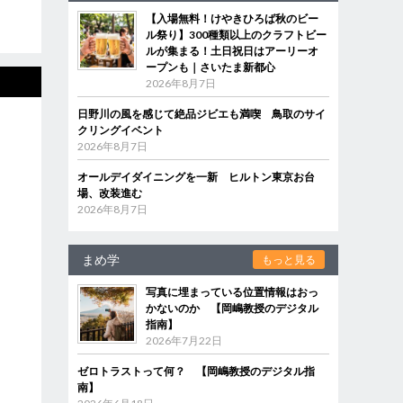
【入場無料！けやきひろば秋のビー
ル祭り】300種類以上のクラフトビー
ルが集まる！土日祝日はアーリーオ
ープンも｜さいたま新都心
2026年8月7日
日野川の風を感じて絶品ジビエも満喫 鳥取のサイ
クリングイベント
2026年8月7日
オールデイダイニングを一新 ヒルトン東京お台
場、改装進む
2026年8月7日
まめ学
もっと見る
写真に埋まっている位置情報はおっ
かないのか 【岡嶋教授のデジタル
指南】
2026年7月22日
ゼロトラストって何？ 【岡嶋教授のデジタル指
南】