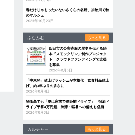
春だけじゃもったいないさくらの名所、加治川で秋
のマルシェ
2025年10月23日
ふむふむ
もっと見る
四日市の公害克服の歴史を伝える絵
本『スモックリン』制作プロジェク
ト クラウドファンディングで支援
を募集
2026年8月5日
「中東発」値上げラッシュが本格化 飲食料品値上
げ、約3年ぶりの多さに
2026年8月4日
物価高でも「夏は家族で長距離ドライブ」 宿泊ド
ライブ予算4万円超、渋滞・猛暑への備えも必須
2026年8月3日
カルチャー
もっと見る