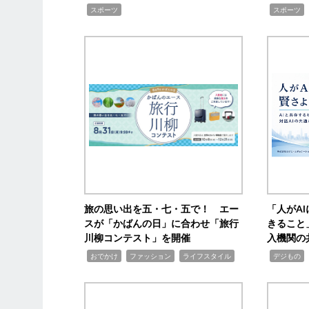
,
,
スポーツ
スポーツ
旅の思い出を五・七・五で！ エー
「人がA
スが「かばんの日」に合わせ「旅行
きること
川柳コンテスト」を開催
入機関の
,
,
,
,
,
おでかけ
ファッション
ライフスタイル
デジもの