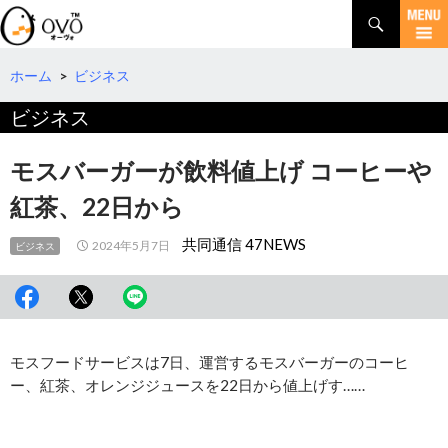
検
索
コ
ン
テ
ホーム
>
ビジネス
ン
ビジネス
ツ
へ
移
モスバーガーが飲料値上げ コーヒーや
動
紅茶、22日から
共同通信 47NEWS
2024年5月7日
ビジネス
モスフードサービスは7日、運営するモスバーガーのコーヒ
ー、紅茶、オレンジジュースを22日から値上げす……