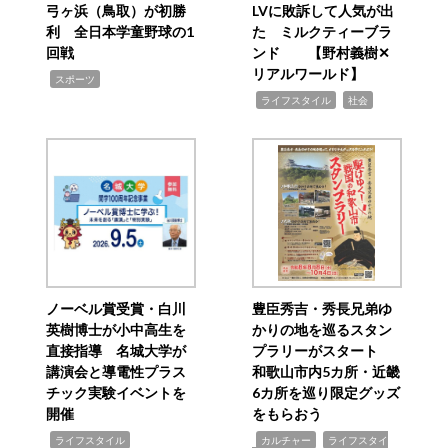
弓ヶ浜（鳥取）が初勝
LVに敗訴して人気が出
利 全日本学童野球の1
た ミルクティーブラ
回戦
ンド 【野村義樹✕
リアルワールド】
,
スポーツ
,
,
ライフスタイル
社会
ノーベル賞受賞・白川
豊臣秀吉・秀長兄弟ゆ
英樹博士が小中高生を
かりの地を巡るスタン
直接指導 名城大学が
プラリーがスタート
講演会と導電性プラス
和歌山市内5カ所・近畿
チック実験イベントを
6カ所を巡り限定グッズ
開催
をもらおう
,
,
,
ライフスタイル
カルチャー
ライフスタイ