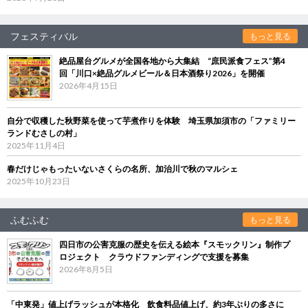
フェスティバル
もっと見る
絶品屋台グルメが全国各地から大集結 “庶民派食フェス”第4
回「川口×絶品グルメビール＆日本酒祭り2026」を開催
2026年4月15日
自分で収穫した秋野菜を使って芋煮作りを体験 埼玉県加須市の「ファミリー
ランドむさしの村」
2025年11月4日
春だけじゃもったいないさくらの名所、加治川で秋のマルシェ
2025年10月23日
ふむふむ
もっと見る
四日市の公害克服の歴史を伝える絵本『スモックリン』制作プ
ロジェクト クラウドファンディングで支援を募集
2026年8月5日
「中東発」値上げラッシュが本格化 飲食料品値上げ、約3年ぶりの多さに