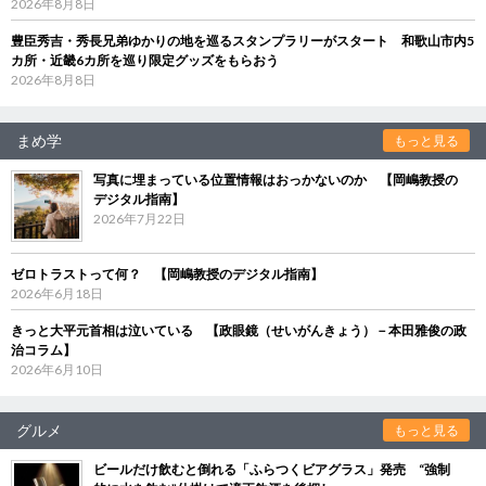
2026年8月8日
豊臣秀吉・秀長兄弟ゆかりの地を巡るスタンプラリーがスタート 和歌山市内5
カ所・近畿6カ所を巡り限定グッズをもらおう
2026年8月8日
まめ学
もっと見る
写真に埋まっている位置情報はおっかないのか 【岡嶋教授の
デジタル指南】
2026年7月22日
ゼロトラストって何？ 【岡嶋教授のデジタル指南】
2026年6月18日
きっと大平元首相は泣いている 【政眼鏡（せいがんきょう）－本田雅俊の政
治コラム】
2026年6月10日
グルメ
もっと見る
ビールだけ飲むと倒れる「ふらつくビアグラス」発売 “強制