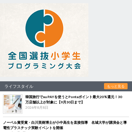
ライフスタイル
もっと見る
韓国旅行でau PAYを使うとPontaポイント最大20％還元！30
万店舗以上が対象に【9月30日まで】
2026年8月8日
ノーベル賞受賞・白川英樹博士が小中高生を直接指導 名城大学が講演会と導
電性プラスチック実験イベントを開催