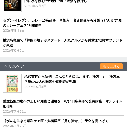
的に水を飲む”仕掛けで適正飲酒を後押し
2026年8月7日
セブン‐イレブン、カレー15商品を一斉投入 名店監修から冷製うどんまで“夏
のカレーフェス”を開催中
2026年8月6日
横浜高島屋で「韓国市場」がスタート 人気グルメから雑貨まで約30ブランド
が集結
2026年8月5日
ヘルスケア
もっと見る
現代書林から新刊『こんなときには、まず、漢方！』 漢方三
考塾の15人の医師や薬剤師が執筆
2026年8月5日
重症筋無力症への正しい知識と理解を 8月8日広島市で公開講座、オンライン
配信も
2026年7月31日
【がんを生きる緩和ケア医・大橋洋平「足し算命」】天空を見上げて
2026年7月28日