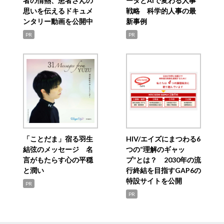
者の情熱、患者さんの
ータとAIで変わる人事
思いを伝えるドキュメ
戦略 科学的人事の最
ンタリー動画を公開中
新事例
PR
PR
「ことだま」宿る羽生
HIV/エイズにまつわる6
結弦のメッセージ 名
つの“理解のギャッ
言がもたらす心の平穏
プ”とは？ 2030年の流
と潤い
行終結を目指すGAP6の
特設サイトを公開
PR
PR