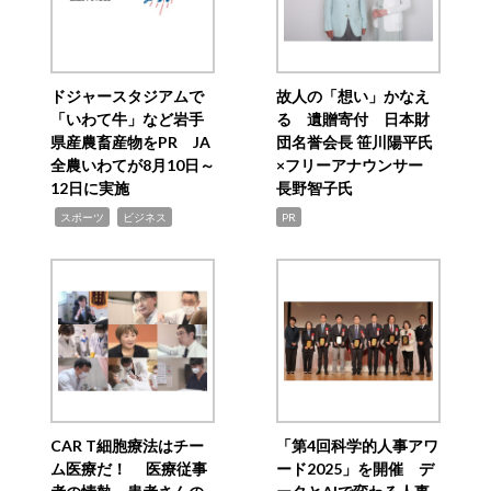
ドジャースタジアムで
故人の「想い」かなえ
「いわて牛」など岩手
る 遺贈寄付 日本財
県産農畜産物をPR JA
団名誉会長 笹川陽平氏
全農いわてが8月10日～
×フリーアナウンサー
12日に実施
長野智子氏
,
,
スポーツ
ビジネス
PR
CAR T細胞療法はチー
「第4回科学的人事アワ
ム医療だ！ 医療従事
ード2025」を開催 デ