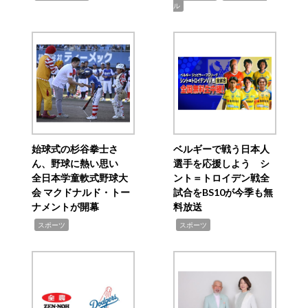
ル
始球式の杉谷拳士さ
ベルギーで戦う日本人
ん、野球に熱い思い
選手を応援しよう シ
全日本学童軟式野球大
ント＝トロイデン戦全
会 マクドナルド・トー
試合をBS10が今季も無
ナメントが開幕
料放送
,
,
スポーツ
スポーツ