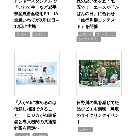
ドジャースタジアムで
旅の思い出を五・七・
「いわて牛」など岩手
五で！ エースが「か
県産農畜産物をPR JA
ばんの日」に合わせ
全農いわてが8月10日～
「旅行川柳コンテス
12日に実施
ト」を開催
,
,
,
,
,
スポーツ
ビジネス
おでかけ
ファッション
ライフスタイル
「人がAIに求めるのは
日野川の風を感じて絶
信頼し相談できるこ
品ジビエも満喫 鳥取
と」 ロジカがAI事業
のサイクリングイベン
者と導入機関の共通指
ト
針案を策定へ
,
スポーツ
,
,