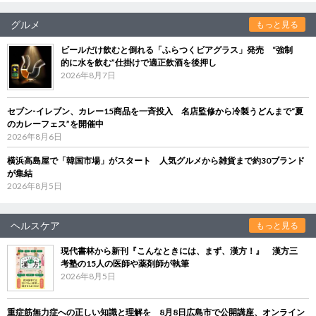
グルメ
もっと見る
ビールだけ飲むと倒れる「ふらつくビアグラス」発売 “強制
的に水を飲む”仕掛けで適正飲酒を後押し
2026年8月7日
セブン‐イレブン、カレー15商品を一斉投入 名店監修から冷製うどんまで“夏
のカレーフェス”を開催中
2026年8月6日
横浜高島屋で「韓国市場」がスタート 人気グルメから雑貨まで約30ブランド
が集結
2026年8月5日
ヘルスケア
もっと見る
現代書林から新刊『こんなときには、まず、漢方！』 漢方三
考塾の15人の医師や薬剤師が執筆
2026年8月5日
重症筋無力症への正しい知識と理解を 8月8日広島市で公開講座、オンライン