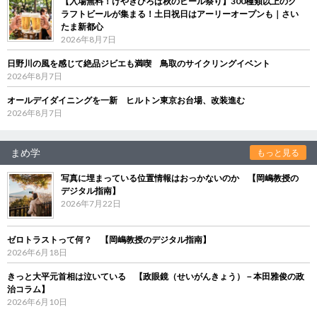
【入場無料！けやきひろば秋のビール祭り】300種類以上のク
ラフトビールが集まる！土日祝日はアーリーオープンも｜さい
たま新都心
2026年8月7日
日野川の風を感じて絶品ジビエも満喫 鳥取のサイクリングイベント
2026年8月7日
オールデイダイニングを一新 ヒルトン東京お台場、改装進む
2026年8月7日
まめ学
もっと見る
写真に埋まっている位置情報はおっかないのか 【岡嶋教授の
デジタル指南】
2026年7月22日
ゼロトラストって何？ 【岡嶋教授のデジタル指南】
2026年6月18日
きっと大平元首相は泣いている 【政眼鏡（せいがんきょう）－本田雅俊の政
治コラム】
2026年6月10日