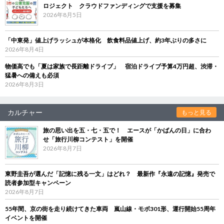
ロジェクト クラウドファンディングで支援を募集
2026年8月5日
「中東発」値上げラッシュが本格化 飲食料品値上げ、約3年ぶりの多さに
2026年8月4日
物価高でも「夏は家族で長距離ドライブ」 宿泊ドライブ予算4万円超、渋滞・
猛暑への備えも必須
2026年8月3日
カルチャー
もっと見る
旅の思い出を五・七・五で！ エースが「かばんの日」に合わ
せ「旅行川柳コンテスト」を開催
2026年8月7日
東野圭吾が選んだ「記憶に残る一文」はどれ？ 最新作『永遠の記憶』発売で
読者参加型キャンペーン
2026年8月7日
55年間、京の街を走り続けてきた車両 嵐山線・モボ301形、運行開始55周年
イベントを開催