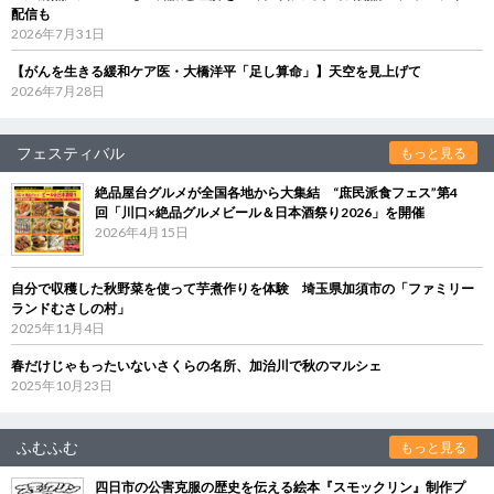
配信も
2026年7月31日
【がんを生きる緩和ケア医・大橋洋平「足し算命」】天空を見上げて
2026年7月28日
フェスティバル
もっと見る
絶品屋台グルメが全国各地から大集結 “庶民派食フェス”第4
回「川口×絶品グルメビール＆日本酒祭り2026」を開催
2026年4月15日
自分で収穫した秋野菜を使って芋煮作りを体験 埼玉県加須市の「ファミリー
ランドむさしの村」
2025年11月4日
春だけじゃもったいないさくらの名所、加治川で秋のマルシェ
2025年10月23日
ふむふむ
もっと見る
四日市の公害克服の歴史を伝える絵本『スモックリン』制作プ