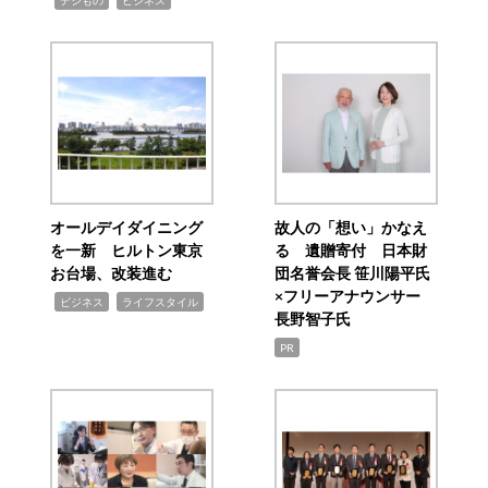
デジもの
ビジネス
オールデイダイニング
故人の「想い」かなえ
を一新 ヒルトン東京
る 遺贈寄付 日本財
お台場、改装進む
団名誉会長 笹川陽平氏
×フリーアナウンサー
,
,
ビジネス
ライフスタイル
長野智子氏
PR