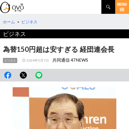
検
索
コ
ン
テ
ホーム
>
ビジネス
ン
ビジネス
ツ
へ
移
為替150円超は安すぎる 経団連会長
動
共同通信 47NEWS
2024年5月7日
ビジネス