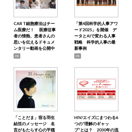
CAR T細胞療法はチー
「第4回科学的人事アワ
ム医療だ！ 医療従事
ード2025」を開催 デ
者の情熱、患者さんの
ータとAIで変わる人事
思いを伝えるドキュメ
戦略 科学的人事の最
ンタリー動画を公開中
新事例
PR
PR
「ことだま」宿る羽生
HIV/エイズにまつわる6
結弦のメッセージ 名
つの“理解のギャッ
言がもたらす心の平穏
プ”とは？ 2030年の流