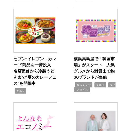
セブン‐イレブン、カレ
横浜高島屋で「韓国市
ー15商品を一斉投入
場」がスタート 人気
名店監修から冷製うど
グルメから雑貨まで約
んまで“夏のカレーフェ
30ブランドが集結
ス”を開催中
,
,
,
カルチャー
グルメ
ライ
フスタイル
,
グルメ