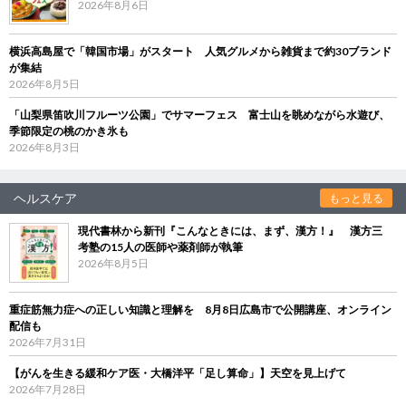
2026年8月6日
横浜高島屋で「韓国市場」がスタート 人気グルメから雑貨まで約30ブランド
が集結
2026年8月5日
「山梨県笛吹川フルーツ公園」でサマーフェス 富士山を眺めながら水遊び、
季節限定の桃のかき氷も
2026年8月3日
ヘルスケア
もっと見る
現代書林から新刊『こんなときには、まず、漢方！』 漢方三
考塾の15人の医師や薬剤師が執筆
2026年8月5日
重症筋無力症への正しい知識と理解を 8月8日広島市で公開講座、オンライン
配信も
2026年7月31日
【がんを生きる緩和ケア医・大橋洋平「足し算命」】天空を見上げて
2026年7月28日