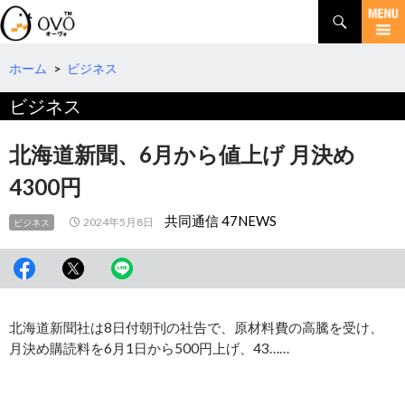
検
索
コ
ン
テ
ホーム
>
ビジネス
ン
ビジネス
ツ
へ
移
北海道新聞、6月から値上げ 月決め
動
4300円
共同通信 47NEWS
2024年5月8日
ビジネス
北海道新聞社は8日付朝刊の社告で、原材料費の高騰を受け、
月決め購読料を6月1日から500円上げ、43……