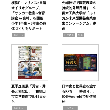
横浜F・マリノス×日清
先端技術で園芸農業の
オイリオグループ、
持続的発展目指す 久
「サッカー教室&食育
留米工業大学が「ふく
講座 in 宮崎」を開催
おか未来型園芸農業創
小学1年生～3年生の身
出コンソーシアム」参
体づくりをサポート
画
,
,
,
スポーツ
ビジネス
社会
夏季企画展「秀吉・秀
日本史と世界史を旅す
長と和歌山」 和歌山
るRPG 「時渡り」、
市立博物館で8月8日か
iOS/Androidで配信開
ら
始
,
,
カルチャー
カルチャー