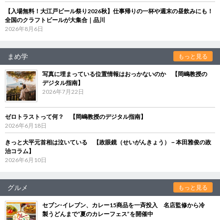
【入場無料！大江戸ビール祭り2026秋】仕事帰りの一杯や週末の昼飲みにも！
全国のクラフトビールが大集合｜品川
2026年8月6日
まめ学
もっと見る
写真に埋まっている位置情報はおっかないのか 【岡嶋教授の
デジタル指南】
2026年7月22日
ゼロトラストって何？ 【岡嶋教授のデジタル指南】
2026年6月18日
きっと大平元首相は泣いている 【政眼鏡（せいがんきょう）－本田雅俊の政
治コラム】
2026年6月10日
グルメ
もっと見る
セブン‐イレブン、カレー15商品を一斉投入 名店監修から冷
製うどんまで“夏のカレーフェス”を開催中