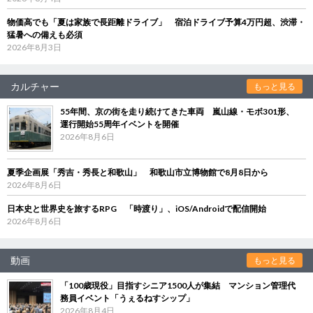
物価高でも「夏は家族で長距離ドライブ」 宿泊ドライブ予算4万円超、渋滞・
猛暑への備えも必須
2026年8月3日
カルチャー
もっと見る
55年間、京の街を走り続けてきた車両 嵐山線・モボ301形、
運行開始55周年イベントを開催
2026年8月6日
夏季企画展「秀吉・秀長と和歌山」 和歌山市立博物館で8月8日から
2026年8月6日
日本史と世界史を旅するRPG 「時渡り」、iOS/Androidで配信開始
2026年8月6日
動画
もっと見る
「100歳現役」目指すシニア1500人が集結 マンション管理代
務員イベント「うぇるねすシップ」
2026年8月4日