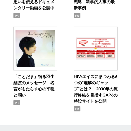
思いを伝えるドキュメ
戦略 科学的人事の最
ンタリー動画を公開中
新事例
PR
PR
「ことだま」宿る羽生
HIV/エイズにまつわる6
結弦のメッセージ 名
つの“理解のギャッ
言がもたらす心の平穏
プ”とは？ 2030年の流
と潤い
行終結を目指すGAP6の
特設サイトを公開
PR
PR