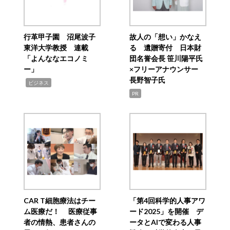
行革甲子園 沼尾波子
故人の「想い」かなえ
東洋大学教授 連載
る 遺贈寄付 日本財
「よんななエコノミ
団名誉会長 笹川陽平氏
ー」
×フリーアナウンサー
長野智子氏
,
ビジネス
PR
CAR T細胞療法はチー
「第4回科学的人事アワ
ム医療だ！ 医療従事
ード2025」を開催 デ
者の情熱、患者さんの
ータとAIで変わる人事