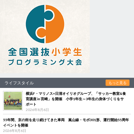
ライフスタイル
もっと見る
横浜F・マリノス×日清オイリオグループ、「サッカー教室&食
育講座 in 宮崎」を開催 小学1年生～3年生の身体づくりをサ
ポート
2026年8月6日
55年間、京の街を走り続けてきた車両 嵐山線・モボ301形、運行開始55周年
イベントを開催
2026年8月6日