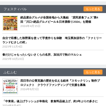
フェスティバル
もっと見る
絶品屋台グルメが全国各地から大集結 “庶民派食フェス”第4
回「川口×絶品グルメビール＆日本酒祭り2026」を開催
2026年4月15日
自分で収穫した秋野菜を使って芋煮作りを体験 埼玉県加須市の「ファミリー
ランドむさしの村」
2025年11月4日
春だけじゃもったいないさくらの名所、加治川で秋のマルシェ
2025年10月23日
ふむふむ
もっと見る
四日市の公害克服の歴史を伝える絵本『スモックリン』制作プ
ロジェクト クラウドファンディングで支援を募集
2026年8月5日
「中東発」値上げラッシュが本格化 飲食料品値上げ、約3年ぶりの多さに
2026年8月4日