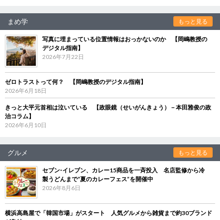
まめ学
もっと見る
写真に埋まっている位置情報はおっかないのか 【岡嶋教授の
デジタル指南】
2026年7月22日
ゼロトラストって何？ 【岡嶋教授のデジタル指南】
2026年6月18日
きっと大平元首相は泣いている 【政眼鏡（せいがんきょう）－本田雅俊の政
治コラム】
2026年6月10日
グルメ
もっと見る
セブン‐イレブン、カレー15商品を一斉投入 名店監修から冷
製うどんまで“夏のカレーフェス”を開催中
2026年8月6日
横浜高島屋で「韓国市場」がスタート 人気グルメから雑貨まで約30ブランド