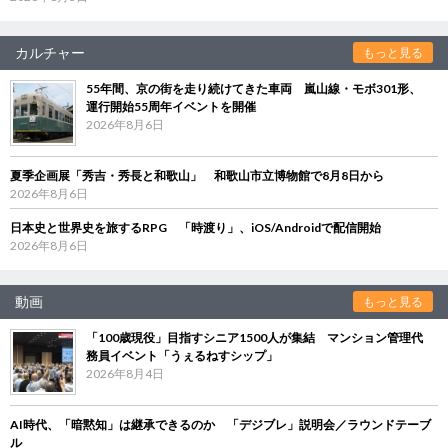
カルチャー
もっと見る
55年間、京の街を走り続けてきた車両 嵐山線・モボ301形、
運行開始55周年イベントを開催
2026年8月6日
夏季企画展「秀吉・秀長と和歌山」 和歌山市立博物館で8月8日から
2026年8月6日
日本史と世界史を旅するRPG 「時渡り」、iOS/Androidで配信開始
2026年8月6日
動画
もっと見る
「100歳現役」目指すシニア1500人が集結 マンション管理代
務員イベント「うぇるねすシップ」
2026年8月4日
AI時代、「暗黙知」は継承できるのか 「デジブレ」説明会／ラウンドテーブ
ル