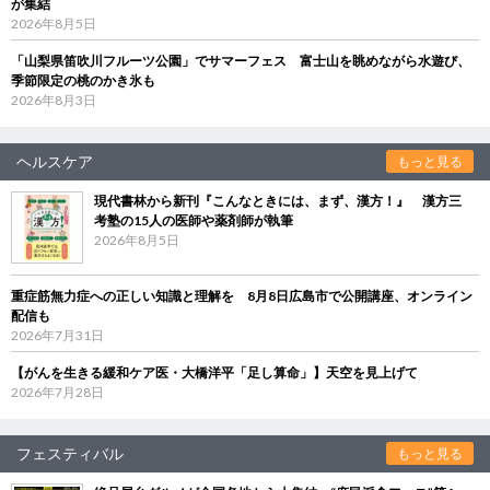
が集結
2026年8月5日
「山梨県笛吹川フルーツ公園」でサマーフェス 富士山を眺めながら水遊び、
季節限定の桃のかき氷も
2026年8月3日
ヘルスケア
もっと見る
現代書林から新刊『こんなときには、まず、漢方！』 漢方三
考塾の15人の医師や薬剤師が執筆
2026年8月5日
重症筋無力症への正しい知識と理解を 8月8日広島市で公開講座、オンライン
配信も
2026年7月31日
【がんを生きる緩和ケア医・大橋洋平「足し算命」】天空を見上げて
2026年7月28日
フェスティバル
もっと見る