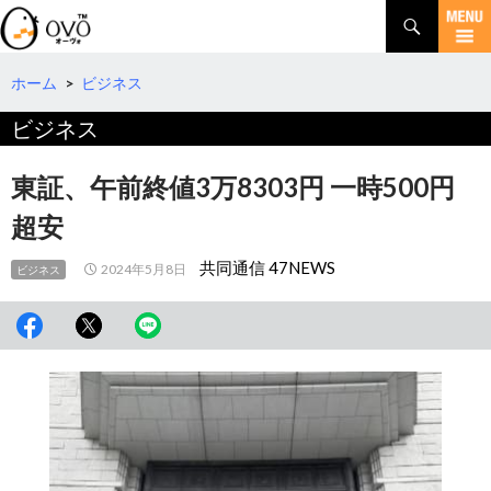
検
索
コ
ン
テ
ホーム
>
ビジネス
ン
ビジネス
ツ
へ
移
東証、午前終値3万8303円 一時500円
動
超安
共同通信 47NEWS
2024年5月8日
ビジネス