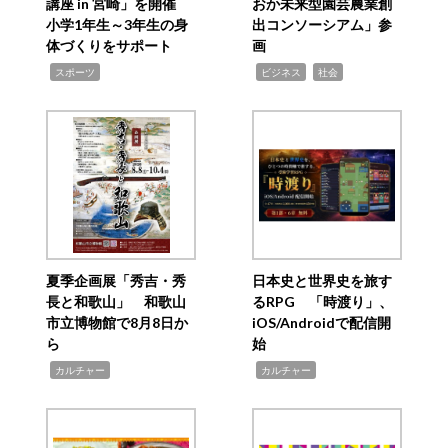
講座 in 宮崎」を開催
おか未来型園芸農業創
小学1年生～3年生の身
出コンソーシアム」参
体づくりをサポート
画
,
,
,
スポーツ
ビジネス
社会
夏季企画展「秀吉・秀
日本史と世界史を旅す
長と和歌山」 和歌山
るRPG 「時渡り」、
市立博物館で8月8日か
iOS/Androidで配信開
ら
始
,
,
カルチャー
カルチャー