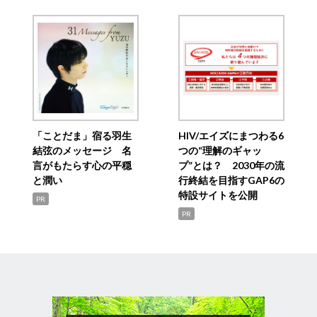
「ことだま」宿る羽生
HIV/エイズにまつわる6
結弦のメッセージ 名
つの“理解のギャッ
言がもたらす心の平穏
プ”とは？ 2030年の流
と潤い
行終結を目指すGAP6の
特設サイトを公開
PR
PR