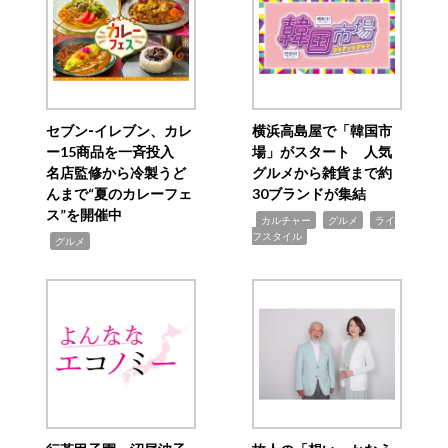
セブン‐イレブン、カレ
横浜高島屋で「韓国市
ー15商品を一斉投入
場」がスタート 人気
名店監修から冷製うど
グルメから雑貨まで約
んまで“夏のカレーフェ
30ブランドが集結
ス”を開催中
,
,
,
カルチャー
グルメ
ライ
フスタイル
,
グルメ