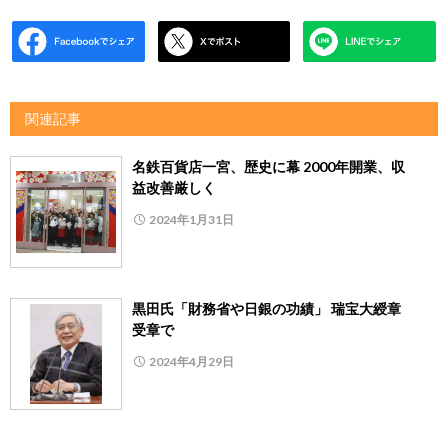
関連記事
名鉄百貨店一宮、歴史に幕 2000年開業、収
益改善厳しく
2024年1月31日
黒田氏「財務省や日銀の功績」 瑞宝大綬章
受章で
2024年4月29日