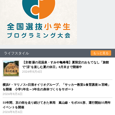
ライフスタイル
もっと見る
【京都 湯の花温泉・すみや亀峰菴】夏限定のおもてなし「旅館
で“涼”を楽しむ夏の休日」8月末まで開催中
2026年8月6日
横浜F・マリノス×日清オイリオグループ、「サッカー教室&食育講座 in 宮崎」
を開催 小学1年生～3年生の身体づくりをサポート
2026年8月6日
55年間、京の街を走り続けてきた車両 嵐山線・モボ301形、運行開始55周年
イベントを開催
2026年8月6日