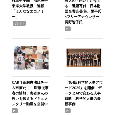
行革甲子園 沼尾波子
故人の「想い」かなえ
東洋大学教授 連載
る 遺贈寄付 日本財
「よんななエコノミ
団名誉会長 笹川陽平氏
ー」
×フリーアナウンサー
長野智子氏
,
ビジネス
PR
CAR T細胞療法はチー
「第4回科学的人事アワ
ム医療だ！ 医療従事
ード2025」を開催 デ
者の情熱、患者さんの
ータとAIで変わる人事
思いを伝えるドキュメ
戦略 科学的人事の最
ンタリー動画を公開中
新事例
PR
PR