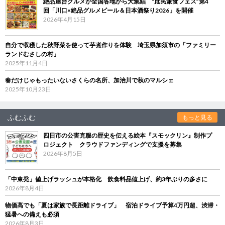
絶品屋台グルメが全国各地から大集結 “庶民派食フェス”第4
回「川口×絶品グルメビール＆日本酒祭り2026」を開催
2026年4月15日
自分で収穫した秋野菜を使って芋煮作りを体験 埼玉県加須市の「ファミリー
ランドむさしの村」
2025年11月4日
春だけじゃもったいないさくらの名所、加治川で秋のマルシェ
2025年10月23日
ふむふむ
もっと見る
四日市の公害克服の歴史を伝える絵本『スモックリン』制作プ
ロジェクト クラウドファンディングで支援を募集
2026年8月5日
「中東発」値上げラッシュが本格化 飲食料品値上げ、約3年ぶりの多さに
2026年8月4日
物価高でも「夏は家族で長距離ドライブ」 宿泊ドライブ予算4万円超、渋滞・
猛暑への備えも必須
2026年8月3日