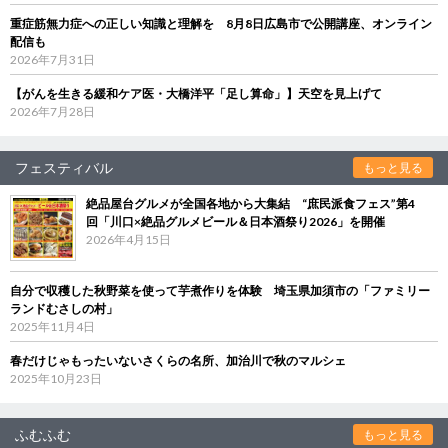
重症筋無力症への正しい知識と理解を 8月8日広島市で公開講座、オンライン
配信も
2026年7月31日
【がんを生きる緩和ケア医・大橋洋平「足し算命」】天空を見上げて
2026年7月28日
フェスティバル
もっと見る
絶品屋台グルメが全国各地から大集結 “庶民派食フェス”第4
回「川口×絶品グルメビール＆日本酒祭り2026」を開催
2026年4月15日
自分で収穫した秋野菜を使って芋煮作りを体験 埼玉県加須市の「ファミリー
ランドむさしの村」
2025年11月4日
春だけじゃもったいないさくらの名所、加治川で秋のマルシェ
2025年10月23日
ふむふむ
もっと見る