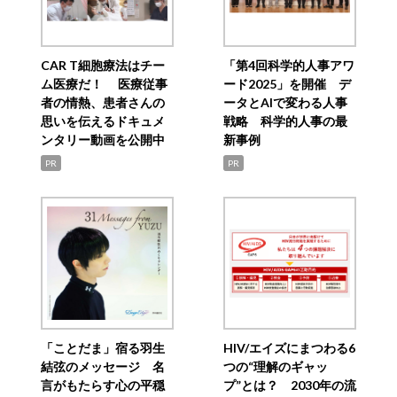
CAR T細胞療法はチー
「第4回科学的人事アワ
ム医療だ！ 医療従事
ード2025」を開催 デ
者の情熱、患者さんの
ータとAIで変わる人事
思いを伝えるドキュメ
戦略 科学的人事の最
ンタリー動画を公開中
新事例
PR
PR
「ことだま」宿る羽生
HIV/エイズにまつわる6
結弦のメッセージ 名
つの“理解のギャッ
言がもたらす心の平穏
プ”とは？ 2030年の流