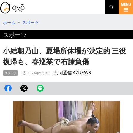
検
索
コ
ン
テ
ホーム
>
スポーツ
ン
スポーツ
ツ
へ
移
小結朝乃山、夏場所休場が決定的 三役
動
復帰も、春巡業で右膝負傷
共同通信 47NEWS
2024年5月8日
スポーツ