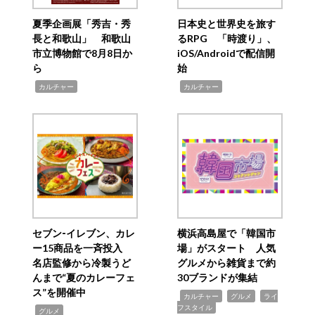
夏季企画展「秀吉・秀
日本史と世界史を旅す
長と和歌山」 和歌山
るRPG 「時渡り」、
市立博物館で8月8日か
iOS/Androidで配信開
ら
始
,
,
カルチャー
カルチャー
セブン‐イレブン、カレ
横浜高島屋で「韓国市
ー15商品を一斉投入
場」がスタート 人気
名店監修から冷製うど
グルメから雑貨まで約
んまで“夏のカレーフェ
30ブランドが集結
ス”を開催中
,
,
,
カルチャー
グルメ
ライ
フスタイル
,
グルメ