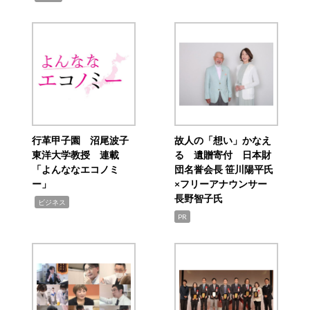
行革甲子園 沼尾波子
故人の「想い」かなえ
東洋大学教授 連載
る 遺贈寄付 日本財
「よんななエコノミ
団名誉会長 笹川陽平氏
ー」
×フリーアナウンサー
長野智子氏
,
ビジネス
PR