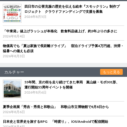
四日市の公害克服の歴史を伝える絵本『スモックリン』制作プ
ロジェクト クラウドファンディングで支援を募集
2026年8月5日
「中東発」値上げラッシュが本格化 飲食料品値上げ、約3年ぶりの多さに
2026年8月4日
物価高でも「夏は家族で長距離ドライブ」 宿泊ドライブ予算4万円超、渋滞・
猛暑への備えも必須
2026年8月3日
カルチャー
もっと見る
55年間、京の街を走り続けてきた車両 嵐山線・モボ301形、
運行開始55周年イベントを開催
2026年8月6日
夏季企画展「秀吉・秀長と和歌山」 和歌山市立博物館で8月8日から
2026年8月6日
日本史と世界史を旅するRPG 「時渡り」、iOS/Androidで配信開始
2026年8月6日