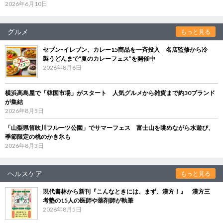
2026年6月10日
グルメ
もっと見る
セブン‐イレブン、カレー15商品を一斉投入 名店監修から冷
製うどんまで“夏のカレーフェス”を開催中
2026年8月6日
横浜高島屋で「韓国市場」がスタート 人気グルメから雑貨まで約30ブランド
が集結
2026年8月5日
「山梨県笛吹川フルーツ公園」でサマーフェス 富士山を眺めながら水遊び、
季節限定の桃のかき氷も
2026年8月3日
ヘルスケア
もっと見る
現代書林から新刊『こんなときには、まず、漢方！』 漢方三
考塾の15人の医師や薬剤師が執筆
2026年8月5日