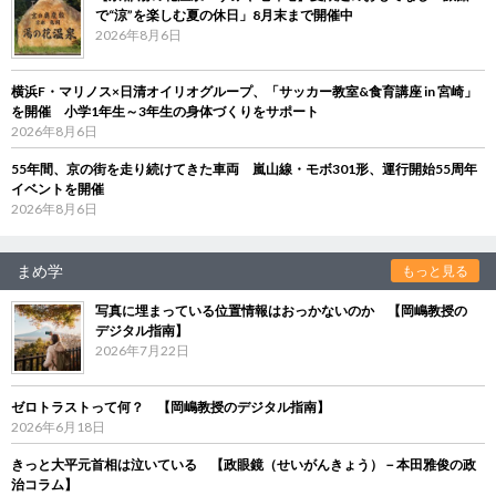
で“涼”を楽しむ夏の休日」8月末まで開催中
2026年8月6日
横浜F・マリノス×日清オイリオグループ、「サッカー教室&食育講座 in 宮崎」
を開催 小学1年生～3年生の身体づくりをサポート
2026年8月6日
55年間、京の街を走り続けてきた車両 嵐山線・モボ301形、運行開始55周年
イベントを開催
2026年8月6日
まめ学
もっと見る
写真に埋まっている位置情報はおっかないのか 【岡嶋教授の
デジタル指南】
2026年7月22日
ゼロトラストって何？ 【岡嶋教授のデジタル指南】
2026年6月18日
きっと大平元首相は泣いている 【政眼鏡（せいがんきょう）－本田雅俊の政
治コラム】