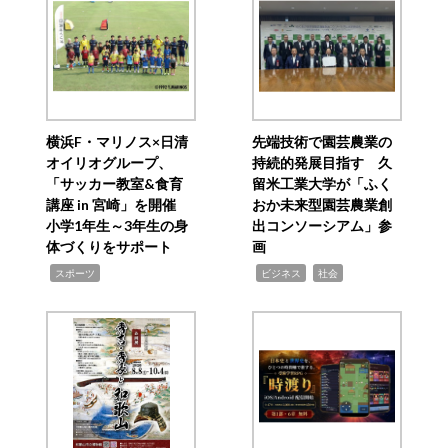
横浜F・マリノス×日清
先端技術で園芸農業の
オイリオグループ、
持続的発展目指す 久
「サッカー教室&食育
留米工業大学が「ふく
講座 in 宮崎」を開催
おか未来型園芸農業創
小学1年生～3年生の身
出コンソーシアム」参
体づくりをサポート
画
,
,
,
スポーツ
ビジネス
社会