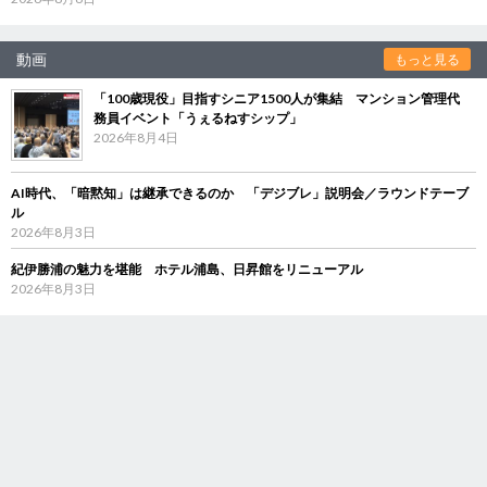
動画
もっと見る
「100歳現役」目指すシニア1500人が集結 マンション管理代
務員イベント「うぇるねすシップ」
2026年8月4日
AI時代、「暗黙知」は継承できるのか 「デジブレ」説明会／ラウンドテーブ
ル
2026年8月3日
紀伊勝浦の魅力を堪能 ホテル浦島、日昇館をリニューアル
2026年8月3日