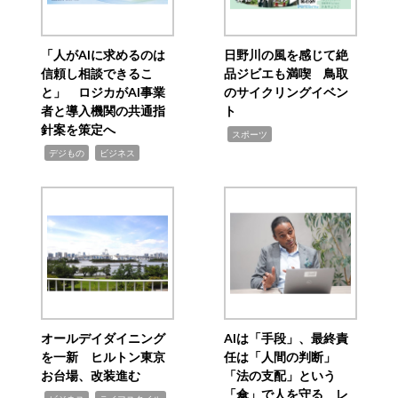
「人がAIに求めるのは
日野川の風を感じて絶
信頼し相談できるこ
品ジビエも満喫 鳥取
と」 ロジカがAI事業
のサイクリングイベン
者と導入機関の共通指
ト
針案を策定へ
,
スポーツ
,
,
デジもの
ビジネス
オールデイダイニング
AIは「手段」、最終責
を一新 ヒルトン東京
任は「人間の判断」
お台場、改装進む
「法の支配」という
「傘」で人を守る レ