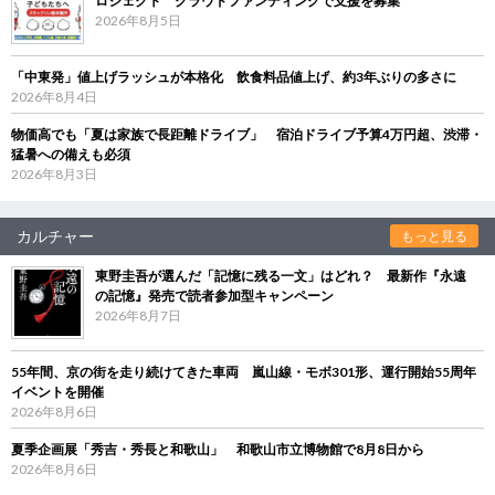
ロジェクト クラウドファンディングで支援を募集
2026年8月5日
「中東発」値上げラッシュが本格化 飲食料品値上げ、約3年ぶりの多さに
2026年8月4日
物価高でも「夏は家族で長距離ドライブ」 宿泊ドライブ予算4万円超、渋滞・
猛暑への備えも必須
2026年8月3日
カルチャー
もっと見る
東野圭吾が選んだ「記憶に残る一文」はどれ？ 最新作『永遠
の記憶』発売で読者参加型キャンペーン
2026年8月7日
55年間、京の街を走り続けてきた車両 嵐山線・モボ301形、運行開始55周年
イベントを開催
2026年8月6日
夏季企画展「秀吉・秀長と和歌山」 和歌山市立博物館で8月8日から
2026年8月6日