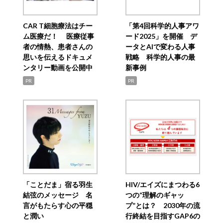
CAR T細胞療法はチー
「第4回科学的人事アワ
ム医療だ！ 医療従事
ード2025」を開催 デ
者の情熱、患者さんの
ータとAIで変わる人事
思いを伝えるドキュメ
戦略 科学的人事の最
ンタリー動画を公開中
新事例
PR
PR
「ことだま」宿る羽生
HIV/エイズにまつわる6
結弦のメッセージ 名
つの“理解のギャッ
言がもたらす心の平穏
プ”とは？ 2030年の流
と潤い
行終結を目指すGAP6の