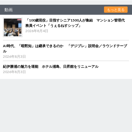
動画
もっと見る
「100歳現役」目指すシニア1500人が集結 マンション管理代
務員イベント「うぇるねすシップ」
2026年8月4日
AI時代、「暗黙知」は継承できるのか 「デジブレ」説明会／ラウンドテーブ
ル
2026年8月3日
紀伊勝浦の魅力を堪能 ホテル浦島、日昇館をリニューアル
2026年8月3日