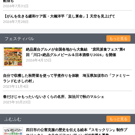
配信も
2026年7月31日
【がんを生きる緩和ケア医・大橋洋平「足し算命」】天空を見上げて
2026年7月28日
フェスティバル
もっと見る
絶品屋台グルメが全国各地から大集結 “庶民派食フェス”第4
回「川口×絶品グルメビール＆日本酒祭り2026」を開催
2026年4月15日
自分で収穫した秋野菜を使って芋煮作りを体験 埼玉県加須市の「ファミリー
ランドむさしの村」
2025年11月4日
春だけじゃもったいないさくらの名所、加治川で秋のマルシェ
2025年10月23日
ふむふむ
もっと見る
四日市の公害克服の歴史を伝える絵本『スモックリン』制作プ