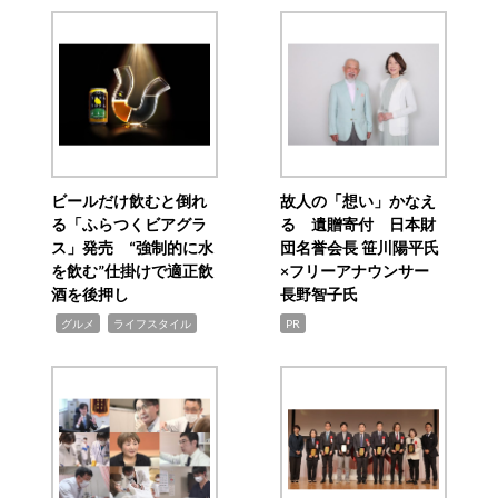
ビールだけ飲むと倒れ
故人の「想い」かなえ
る「ふらつくビアグラ
る 遺贈寄付 日本財
ス」発売 “強制的に水
団名誉会長 笹川陽平氏
を飲む”仕掛けで適正飲
×フリーアナウンサー
酒を後押し
長野智子氏
,
,
グルメ
ライフスタイル
PR