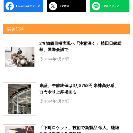
関連記事
2％物価目標実現へ「注意深く」 植田日銀総
裁、国際会議で
2024年5月27日
東証、午前終値は3万8758円 米株高好感、
百円余り上昇場面も
2024年5月27日
「下町ロケット」技術で新製品 帝人、繊維