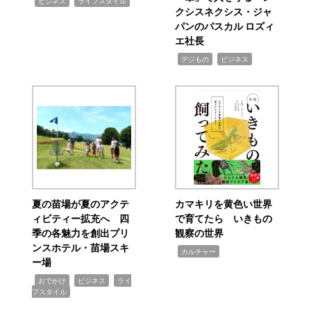
,
,
ビジネス
ライフスタイル
クシスネクシス・ジャ
パンのパスカル ロズィ
エ社長
,
,
デジもの
ビジネス
夏の苗場が夏のアクテ
カマキリを黄色い世界
ィビティー拡充へ 四
で育てたら いきもの
季の各魅力を創出プリ
観察の世界
ンスホテル・苗場スキ
,
カルチャー
ー場
,
,
,
おでかけ
ビジネス
ライ
フスタイル