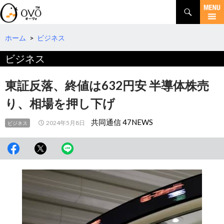
検
索
コ
ン
テ
ホーム
>
ビジネス
ン
ビジネス
ツ
へ
移
東証反落、終値は632円安 半導体株売
動
り、相場を押し下げ
共同通信 47NEWS
2024年5月8日
ビジネス