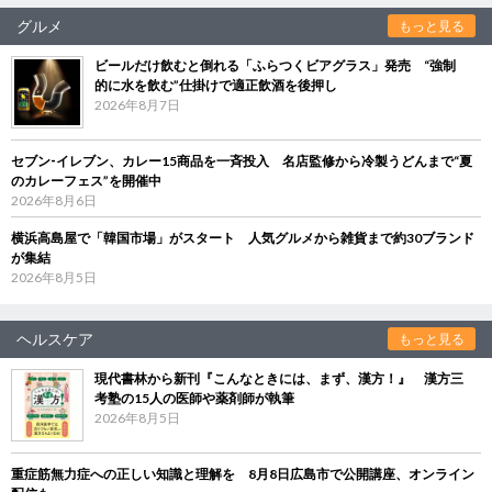
グルメ
もっと見る
ビールだけ飲むと倒れる「ふらつくビアグラス」発売 “強制
的に水を飲む”仕掛けで適正飲酒を後押し
2026年8月7日
セブン‐イレブン、カレー15商品を一斉投入 名店監修から冷製うどんまで“夏
のカレーフェス”を開催中
2026年8月6日
横浜高島屋で「韓国市場」がスタート 人気グルメから雑貨まで約30ブランド
が集結
2026年8月5日
ヘルスケア
もっと見る
現代書林から新刊『こんなときには、まず、漢方！』 漢方三
考塾の15人の医師や薬剤師が執筆
2026年8月5日
重症筋無力症への正しい知識と理解を 8月8日広島市で公開講座、オンライン