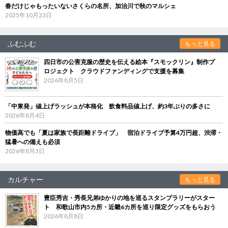
春だけじゃもったいないさくらの名所、加治川で秋のマルシェ
2025年10月23日
ふむふむ
もっと見る
四日市の公害克服の歴史を伝える絵本『スモックリン』制作プ
ロジェクト クラウドファンディングで支援を募集
2026年8月5日
「中東発」値上げラッシュが本格化 飲食料品値上げ、約3年ぶりの多さに
2026年8月4日
物価高でも「夏は家族で長距離ドライブ」 宿泊ドライブ予算4万円超、渋滞・
猛暑への備えも必須
2026年8月3日
カルチャー
もっと見る
豊臣秀吉・秀長兄弟ゆかりの地を巡るスタンプラリーがスター
ト 和歌山市内5カ所・近畿6カ所を巡り限定グッズをもらおう
2026年8月8日