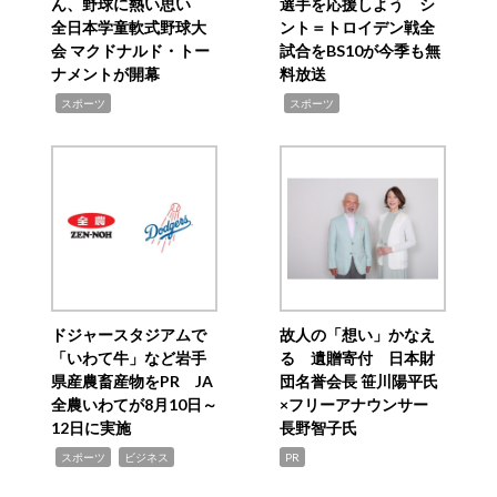
ん、野球に熱い思い
選手を応援しよう シ
全日本学童軟式野球大
ント＝トロイデン戦全
会 マクドナルド・トー
試合をBS10が今季も無
ナメントが開幕
料放送
,
,
スポーツ
スポーツ
ドジャースタジアムで
故人の「想い」かなえ
「いわて牛」など岩手
る 遺贈寄付 日本財
県産農畜産物をPR JA
団名誉会長 笹川陽平氏
全農いわてが8月10日～
×フリーアナウンサー
12日に実施
長野智子氏
,
,
スポーツ
ビジネス
PR