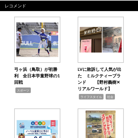
レコメンド
弓ヶ浜（鳥取）が初勝
LVに敗訴して人気が出
利 全日本学童野球の1
た ミルクティーブラ
回戦
ンド 【野村義樹✕
リアルワールド】
,
スポーツ
,
,
ライフスタイル
社会