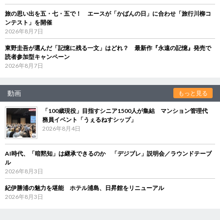
旅の思い出を五・七・五で！ エースが「かばんの日」に合わせ「旅行川柳コ
ンテスト」を開催
2026年8月7日
東野圭吾が選んだ「記憶に残る一文」はどれ？ 最新作『永遠の記憶』発売で
読者参加型キャンペーン
2026年8月7日
動画
もっと見る
「100歳現役」目指すシニア1500人が集結 マンション管理代
務員イベント「うぇるねすシップ」
2026年8月4日
AI時代、「暗黙知」は継承できるのか 「デジブレ」説明会／ラウンドテーブ
ル
2026年8月3日
紀伊勝浦の魅力を堪能 ホテル浦島、日昇館をリニューアル
2026年8月3日