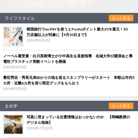
ライフスタイル
もっと見る
韓国旅行でau PAYを使うとPontaポイント最大20％還元！30
万店舗以上が対象に【9月30日まで】
2026年8月8日
ノーベル賞受賞・白川英樹博士が小中高生を直接指導 名城大学が講演会と導
電性プラスチック実験イベントを開催
2026年8月8日
豊臣秀吉・秀長兄弟ゆかりの地を巡るスタンプラリーがスタート 和歌山市内5
カ所・近畿6カ所を巡り限定グッズをもらおう
2026年8月8日
まめ学
もっと見る
写真に埋まっている位置情報はおっかないのか 【岡嶋教授の
デジタル指南】
2026年7月22日