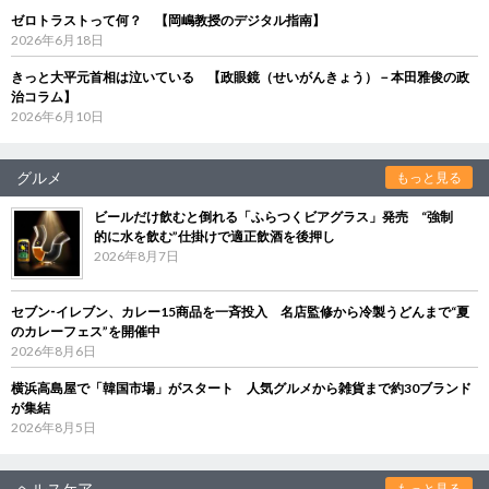
ゼロトラストって何？ 【岡嶋教授のデジタル指南】
2026年6月18日
きっと大平元首相は泣いている 【政眼鏡（せいがんきょう）－本田雅俊の政
治コラム】
2026年6月10日
グルメ
もっと見る
ビールだけ飲むと倒れる「ふらつくビアグラス」発売 “強制
的に水を飲む”仕掛けで適正飲酒を後押し
2026年8月7日
セブン‐イレブン、カレー15商品を一斉投入 名店監修から冷製うどんまで“夏
のカレーフェス”を開催中
2026年8月6日
横浜高島屋で「韓国市場」がスタート 人気グルメから雑貨まで約30ブランド
が集結
2026年8月5日
ヘルスケア
もっと見る