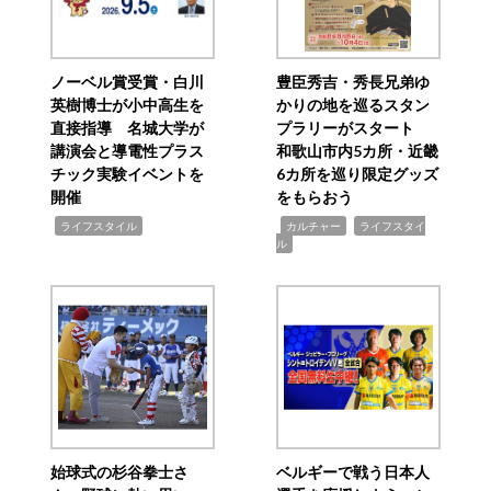
ノーベル賞受賞・白川
豊臣秀吉・秀長兄弟ゆ
英樹博士が小中高生を
かりの地を巡るスタン
直接指導 名城大学が
プラリーがスタート
講演会と導電性プラス
和歌山市内5カ所・近畿
チック実験イベントを
6カ所を巡り限定グッズ
開催
をもらおう
,
,
,
ライフスタイル
カルチャー
ライフスタイ
ル
始球式の杉谷拳士さ
ベルギーで戦う日本人