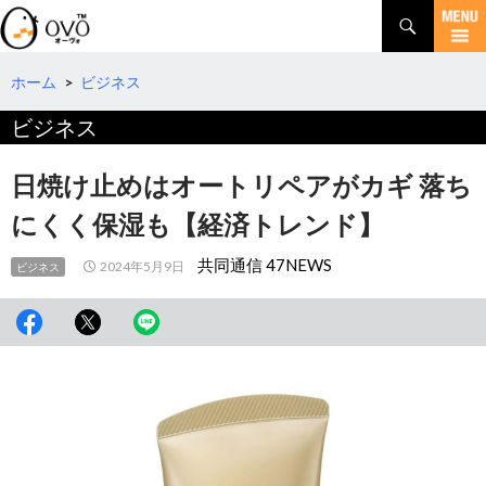
検
索
コ
ン
テ
ホーム
>
ビジネス
ン
ビジネス
ツ
へ
移
日焼け止めはオートリペアがカギ 落ち
動
にくく保湿も【経済トレンド】
共同通信 47NEWS
2024年5月9日
ビジネス