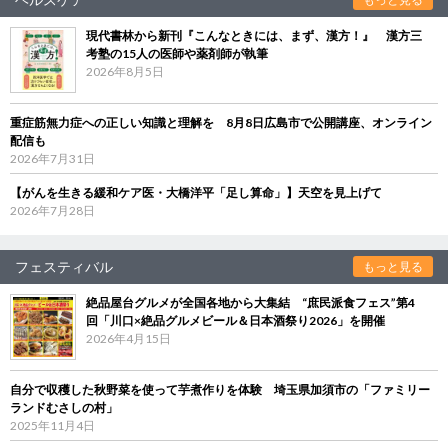
現代書林から新刊『こんなときには、まず、漢方！』 漢方三
考塾の15人の医師や薬剤師が執筆
2026年8月5日
重症筋無力症への正しい知識と理解を 8月8日広島市で公開講座、オンライン
配信も
2026年7月31日
【がんを生きる緩和ケア医・大橋洋平「足し算命」】天空を見上げて
2026年7月28日
フェスティバル
もっと見る
絶品屋台グルメが全国各地から大集結 “庶民派食フェス”第4
回「川口×絶品グルメビール＆日本酒祭り2026」を開催
2026年4月15日
自分で収穫した秋野菜を使って芋煮作りを体験 埼玉県加須市の「ファミリー
ランドむさしの村」
2025年11月4日