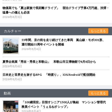
物価高でも「夏は家族で長距離ドライブ」 宿泊ドライブ予算4万円超、渋滞・
猛暑への備えも必須
2026年8月3日
カルチャー
もっと見る
55年間、京の街を走り続けてきた車両 嵐山線・モボ301形、
運行開始55周年イベントを開催
2026年8月6日
夏季企画展「秀吉・秀長と和歌山」 和歌山市立博物館で8月8日から
2026年8月6日
日本史と世界史を旅するRPG 「時渡り」、iOS/Androidで配信開始
2026年8月6日
動画
もっと見る
「100歳現役」目指すシニア1500人が集結 マンション管理代
務員イベント「うぇるねすシップ」
2026年8月4日