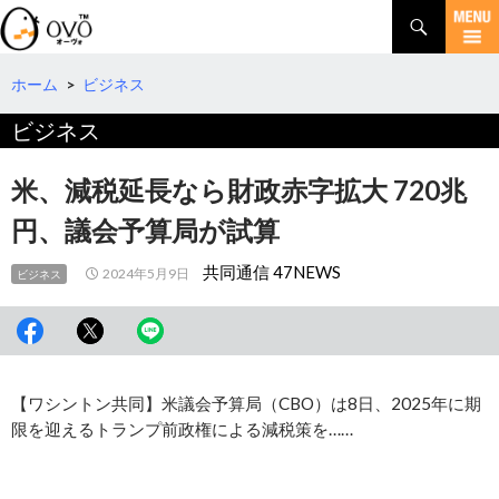
検
索
コ
ン
テ
ホーム
>
ビジネス
ン
ビジネス
ツ
へ
移
米、減税延長なら財政赤字拡大 720兆
動
円、議会予算局が試算
共同通信 47NEWS
2024年5月9日
ビジネス
【ワシントン共同】米議会予算局（CBO）は8日、2025年に期
限を迎えるトランプ前政権による減税策を……