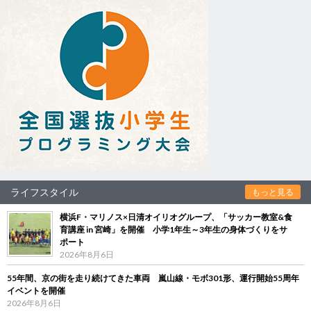
ライフスタイル
もっと見る
横浜F・マリノス×日清オイリオグループ、「サッカー教室&食
育講座 in 宮崎」を開催 小学1年生～3年生の身体づくりをサ
ポート
2026年8月6日
55年間、京の街を走り続けてきた車両 嵐山線・モボ301形、運行開始55周年
イベントを開催
2026年8月6日