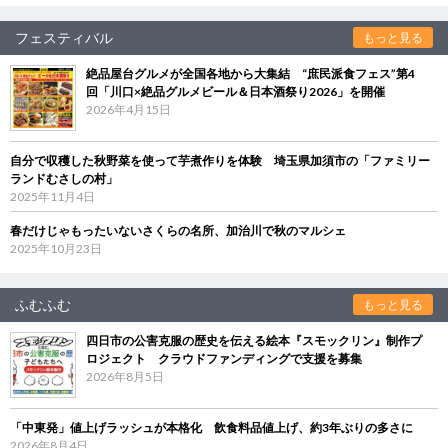
フェスティバル
もっと見る
絶品屋台グルメが全国各地から大集結 “庶民派食フェス”第4
回「川口×絶品グルメビール＆日本酒祭り2026」を開催
2026年4月15日
自分で収穫した秋野菜を使って芋煮作りを体験 埼玉県加須市の「ファミリー
ランドむさしの村」
2025年11月4日
春だけじゃもったいないさくらの名所、加治川で秋のマルシェ
2025年10月23日
ふむふむ
もっと見る
四日市の公害克服の歴史を伝える絵本『スモックリン』制作プ
ロジェクト クラウドファンディングで支援を募集
2026年8月5日
「中東発」値上げラッシュが本格化 飲食料品値上げ、約3年ぶりの多さに
2026年8月4日