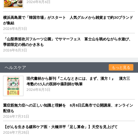
2026年8月6日
横浜高島屋で「韓国市場」がスタート 人気グルメから雑貨まで約30ブランド
が集結
2026年8月5日
「山梨県笛吹川フルーツ公園」でサマーフェス 富士山を眺めながら水遊び、
季節限定の桃のかき氷も
2026年8月3日
ヘルスケア
もっと見る
現代書林から新刊『こんなときには、まず、漢方！』 漢方三
考塾の15人の医師や薬剤師が執筆
2026年8月5日
重症筋無力症への正しい知識と理解を 8月8日広島市で公開講座、オンライン
配信も
2026年7月31日
【がんを生きる緩和ケア医・大橋洋平「足し算命」】天空を見上げて
2026年7月28日