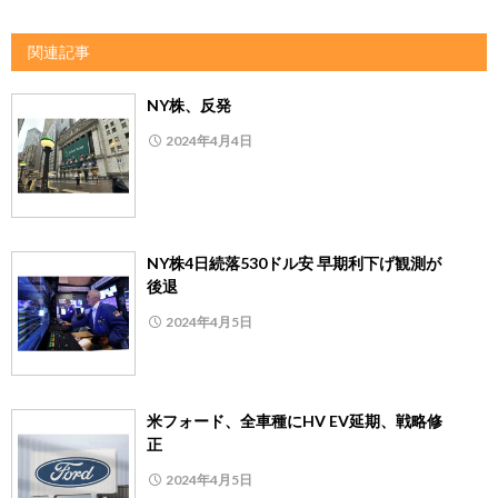
関連記事
NY株、反発
2024年4月4日
NY株4日続落530ドル安 早期利下げ観測が
後退
2024年4月5日
米フォード、全車種にHV EV延期、戦略修
正
2024年4月5日