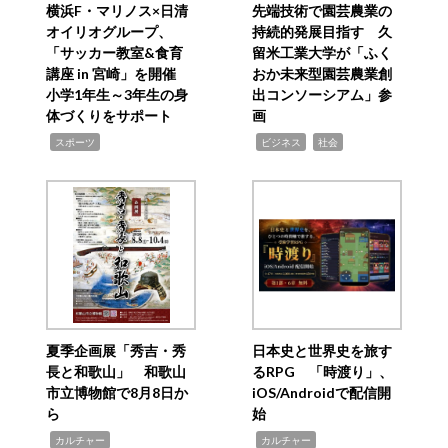
横浜F・マリノス×日清
先端技術で園芸農業の
オイリオグループ、
持続的発展目指す 久
「サッカー教室&食育
留米工業大学が「ふく
講座 in 宮崎」を開催
おか未来型園芸農業創
小学1年生～3年生の身
出コンソーシアム」参
体づくりをサポート
画
,
,
,
スポーツ
ビジネス
社会
夏季企画展「秀吉・秀
日本史と世界史を旅す
長と和歌山」 和歌山
るRPG 「時渡り」、
市立博物館で8月8日か
iOS/Androidで配信開
ら
始
,
,
カルチャー
カルチャー