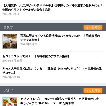
【入場無料！大江戸ビール祭り2026秋】仕事帰りの一杯や週末の昼飲みにも！
全国のクラフトビールが大集合｜品川
2026年8月6日
まめ学
もっと見る
写真に埋まっている位置情報はおっかないのか 【岡嶋教授の
デジタル指南】
2026年7月22日
ゼロトラストって何？ 【岡嶋教授のデジタル指南】
2026年6月18日
きっと大平元首相は泣いている 【政眼鏡（せいがんきょう）－本田雅俊の政
治コラム】
2026年6月10日
グルメ
もっと見る
セブン‐イレブン、カレー15商品を一斉投入 名店監修から冷
製うどんまで“夏のカレーフェス”を開催中