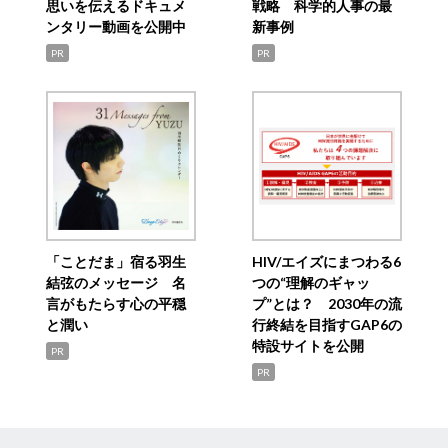
思いを伝えるドキュメ
戦略 科学的人事の最
ンタリー動画を公開中
新事例
PR
PR
「ことだま」宿る羽生
HIV/エイズにまつわる6
結弦のメッセージ 名
つの“理解のギャッ
言がもたらす心の平穏
プ”とは？ 2030年の流
と潤い
行終結を目指すGAP6の
特設サイトを公開
PR
PR