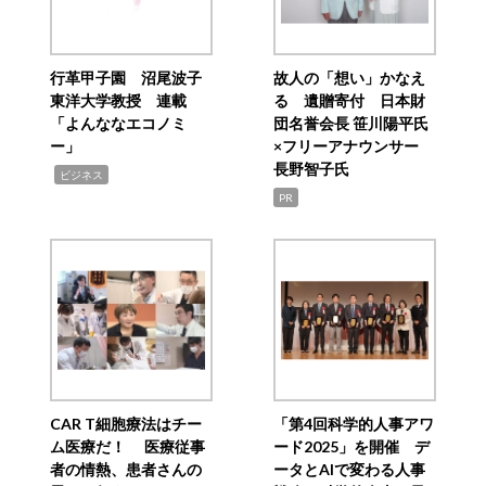
行革甲子園 沼尾波子
故人の「想い」かなえ
東洋大学教授 連載
る 遺贈寄付 日本財
「よんななエコノミ
団名誉会長 笹川陽平氏
ー」
×フリーアナウンサー
長野智子氏
,
ビジネス
PR
CAR T細胞療法はチー
「第4回科学的人事アワ
ム医療だ！ 医療従事
ード2025」を開催 デ
者の情熱、患者さんの
ータとAIで変わる人事