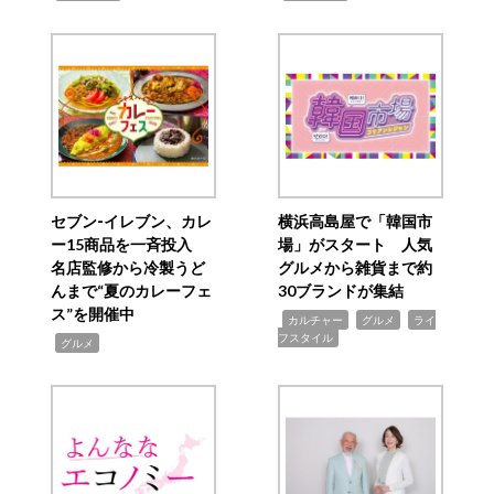
セブン‐イレブン、カレ
横浜高島屋で「韓国市
ー15商品を一斉投入
場」がスタート 人気
名店監修から冷製うど
グルメから雑貨まで約
んまで“夏のカレーフェ
30ブランドが集結
ス”を開催中
,
,
,
カルチャー
グルメ
ライ
フスタイル
,
グルメ