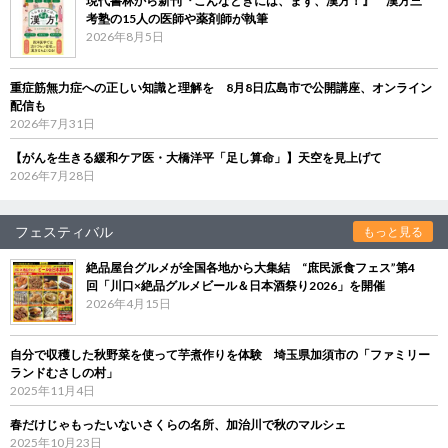
現代書林から新刊『こんなときには、まず、漢方！』 漢方三
考塾の15人の医師や薬剤師が執筆
2026年8月5日
重症筋無力症への正しい知識と理解を 8月8日広島市で公開講座、オンライン
配信も
2026年7月31日
【がんを生きる緩和ケア医・大橋洋平「足し算命」】天空を見上げて
2026年7月28日
フェスティバル
もっと見る
絶品屋台グルメが全国各地から大集結 “庶民派食フェス”第4
回「川口×絶品グルメビール＆日本酒祭り2026」を開催
2026年4月15日
自分で収穫した秋野菜を使って芋煮作りを体験 埼玉県加須市の「ファミリー
ランドむさしの村」
2025年11月4日
春だけじゃもったいないさくらの名所、加治川で秋のマルシェ
2025年10月23日