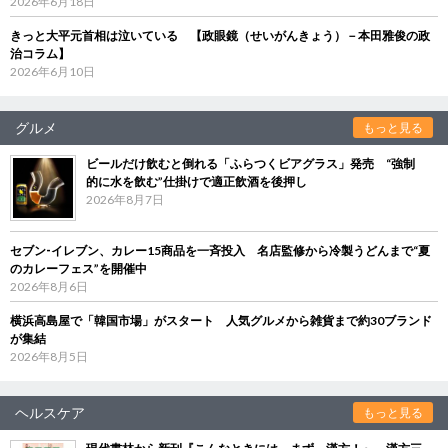
2026年6月18日
きっと大平元首相は泣いている 【政眼鏡（せいがんきょう）－本田雅俊の政
治コラム】
2026年6月10日
グルメ
もっと見る
ビールだけ飲むと倒れる「ふらつくビアグラス」発売 “強制
的に水を飲む”仕掛けで適正飲酒を後押し
2026年8月7日
セブン‐イレブン、カレー15商品を一斉投入 名店監修から冷製うどんまで“夏
のカレーフェス”を開催中
2026年8月6日
横浜高島屋で「韓国市場」がスタート 人気グルメから雑貨まで約30ブランド
が集結
2026年8月5日
ヘルスケア
もっと見る