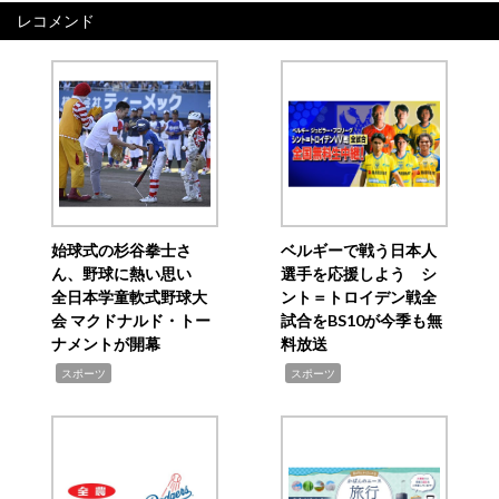
レコメンド
始球式の杉谷拳士さ
ベルギーで戦う日本人
ん、野球に熱い思い
選手を応援しよう シ
全日本学童軟式野球大
ント＝トロイデン戦全
会 マクドナルド・トー
試合をBS10が今季も無
ナメントが開幕
料放送
,
,
スポーツ
スポーツ