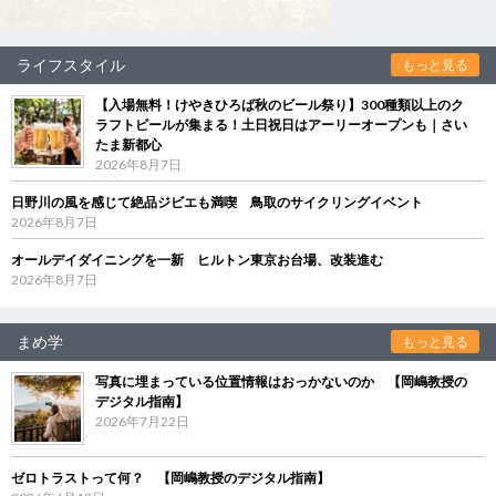
ライフスタイル
もっと見る
【入場無料！けやきひろば秋のビール祭り】300種類以上のク
ラフトビールが集まる！土日祝日はアーリーオープンも｜さい
たま新都心
2026年8月7日
日野川の風を感じて絶品ジビエも満喫 鳥取のサイクリングイベント
2026年8月7日
オールデイダイニングを一新 ヒルトン東京お台場、改装進む
2026年8月7日
まめ学
もっと見る
写真に埋まっている位置情報はおっかないのか 【岡嶋教授の
デジタル指南】
2026年7月22日
ゼロトラストって何？ 【岡嶋教授のデジタル指南】