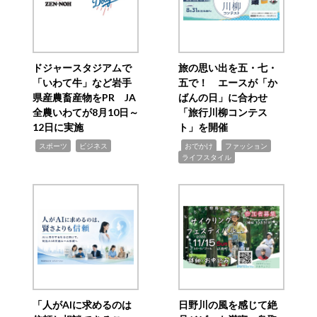
ドジャースタジアムで
旅の思い出を五・七・
「いわて牛」など岩手
五で！ エースが「か
県産農畜産物をPR JA
ばんの日」に合わせ
全農いわてが8月10日～
「旅行川柳コンテス
12日に実施
ト」を開催
,
,
,
,
,
スポーツ
ビジネス
おでかけ
ファッション
ライフスタイル
「人がAIに求めるのは
日野川の風を感じて絶