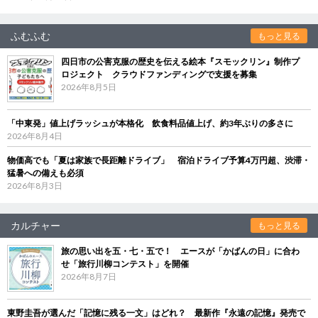
ふむふむ
もっと見る
四日市の公害克服の歴史を伝える絵本『スモックリン』制作プ
ロジェクト クラウドファンディングで支援を募集
2026年8月5日
「中東発」値上げラッシュが本格化 飲食料品値上げ、約3年ぶりの多さに
2026年8月4日
物価高でも「夏は家族で長距離ドライブ」 宿泊ドライブ予算4万円超、渋滞・
猛暑への備えも必須
2026年8月3日
カルチャー
もっと見る
旅の思い出を五・七・五で！ エースが「かばんの日」に合わ
せ「旅行川柳コンテスト」を開催
2026年8月7日
東野圭吾が選んだ「記憶に残る一文」はどれ？ 最新作『永遠の記憶』発売で