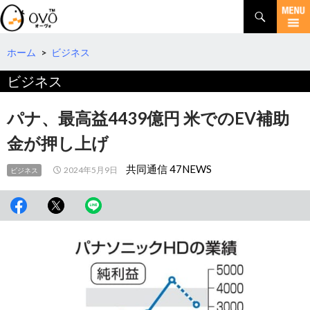
検
索
コ
ン
テ
ホーム
>
ビジネス
ン
ビジネス
ツ
へ
移
パナ、最高益4439億円 米でのEV補助
動
金が押し上げ
共同通信 47NEWS
2024年5月9日
ビジネス