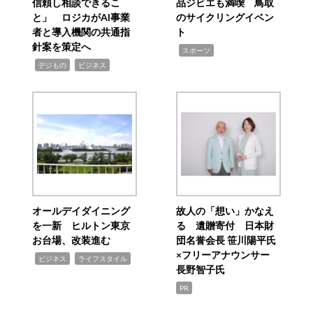
信頼し相談できるこ
品ジビエも満喫 鳥取
と」 ロジカがAI事業
のサイクリングイベン
者と導入機関の共通指
ト
針案を策定へ
,
スポーツ
,
,
デジもの
ビジネス
オールデイダイニング
故人の「想い」かなえ
を一新 ヒルトン東京
る 遺贈寄付 日本財
お台場、改装進む
団名誉会長 笹川陽平氏
×フリーアナウンサー
,
,
ビジネス
ライフスタイル
長野智子氏
PR