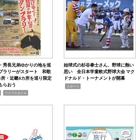
・秀長兄弟ゆかりの地を巡
始球式の杉谷拳士さん、野球に熱い
プラリーがスタート 和歌
思い 全日本学童軟式野球大会 マク
カ所・近畿6カ所を巡り限定
ドナルド・トーナメントが開幕
もらおう
,
スポーツ
,
ライフスタイル