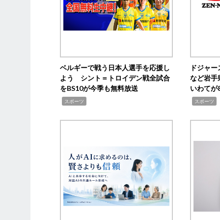
ベルギーで戦う日本人選手を応援し
ドジャー
よう シント＝トロイデン戦全試合
など岩手
をBS10が今季も無料放送
いわてが8
,
,
,
スポーツ
スポーツ