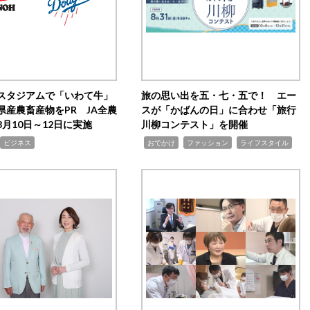
スタジアムで「いわて牛」
旅の思い出を五・七・五で！ エー
県産農畜産物をPR JA全農
スが「かばんの日」に合わせ「旅行
月10日～12日に実施
川柳コンテスト」を開催
,
,
,
ビジネス
おでかけ
ファッション
ライフスタイル