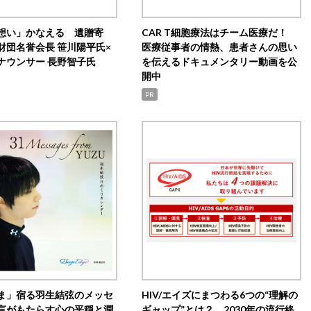
想い」かなえる 遺贈寄
CAR T細胞療法はチーム医療だ！
財団名誉会長 笹川陽平氏×
医療従事者の情熱、患者さんの思い
ナウンサー 長野智子氏
を伝えるドキュメンタリー動画を公
開中
PR
ま」宿る羽生結弦のメッセ
HIV/エイズにまつわる6つの“理解の
言がもたらす心の平穏と潤
ギャップ”とは？ 2030年の流行終