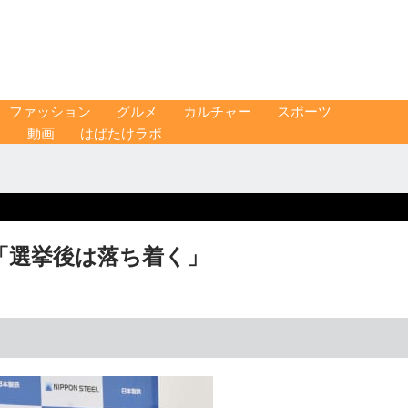
ファッション
グルメ
カルチャー
スポーツ
ス
動画
はばたけラボ
「選挙後は落ち着く」