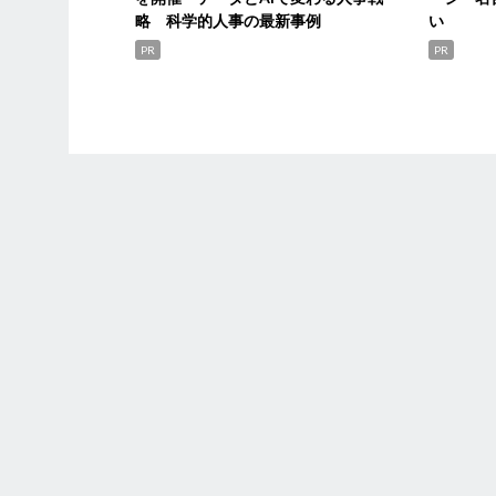
略 科学的人事の最新事例
い
PR
PR