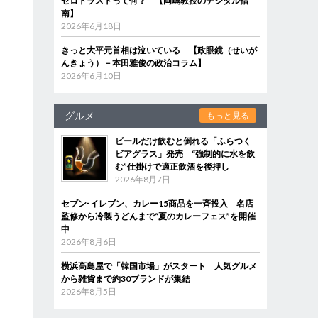
ゼロトラストって何？ 【岡嶋教授のデジタル指
南】
2026年6月18日
きっと大平元首相は泣いている 【政眼鏡（せいが
んきょう）－本田雅俊の政治コラム】
2026年6月10日
グルメ
もっと見る
ビールだけ飲むと倒れる「ふらつく
ビアグラス」発売 “強制的に水を飲
む”仕掛けで適正飲酒を後押し
2026年8月7日
セブン‐イレブン、カレー15商品を一斉投入 名店
監修から冷製うどんまで“夏のカレーフェス”を開催
中
2026年8月6日
横浜高島屋で「韓国市場」がスタート 人気グルメ
から雑貨まで約30ブランドが集結
2026年8月5日