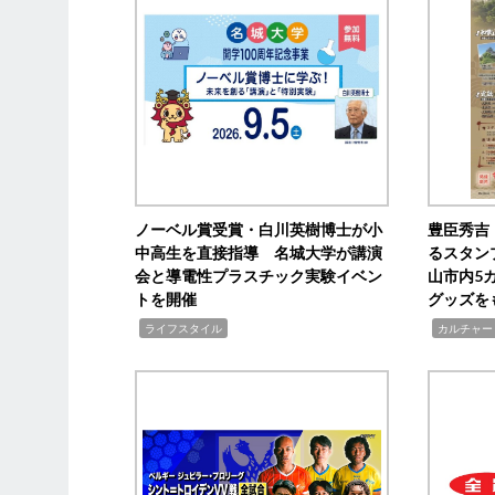
ノーベル賞受賞・白川英樹博士が小
豊臣秀吉
中高生を直接指導 名城大学が講演
るスタン
会と導電性プラスチック実験イベン
山市内5
トを開催
グッズを
,
,
ライフスタイル
カルチャー