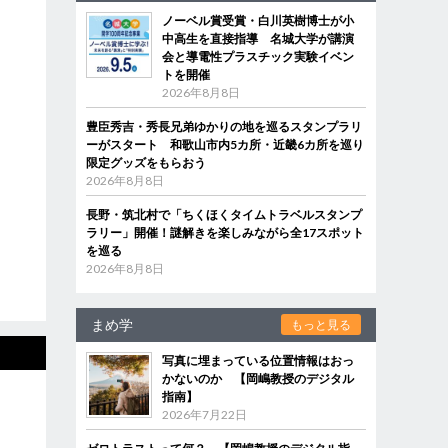
ノーベル賞受賞・白川英樹博士が小
中高生を直接指導 名城大学が講演
会と導電性プラスチック実験イベン
トを開催
2026年8月8日
豊臣秀吉・秀長兄弟ゆかりの地を巡るスタンプラリ
ーがスタート 和歌山市内5カ所・近畿6カ所を巡り
限定グッズをもらおう
2026年8月8日
長野・筑北村で「ちくほくタイムトラベルスタンプ
ラリー」開催！謎解きを楽しみながら全17スポット
を巡る
2026年8月8日
まめ学
もっと見る
写真に埋まっている位置情報はおっ
かないのか 【岡嶋教授のデジタル
指南】
2026年7月22日