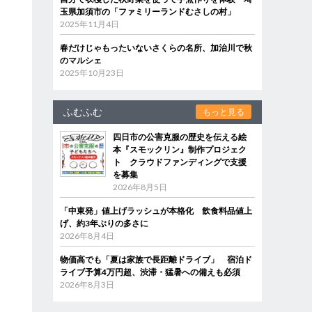
玉県加須市の「ファミリーランドむさしの村」
2025年11月4日
春だけじゃもったいないさくらの名所、加治川で秋
のマルシェ
2025年10月23日
ふむふむ
もっと見る
四日市の公害克服の歴史を伝える絵
本『スモックリン』制作プロジェク
ト クラウドファンディングで支援
を募集
2026年8月5日
「中東発」値上げラッシュが本格化 飲食料品値上
げ、約3年ぶりの多さに
2026年8月4日
物価高でも「夏は家族で長距離ドライブ」 宿泊ド
ライブ予算4万円超、渋滞・猛暑への備えも必須
2026年8月3日