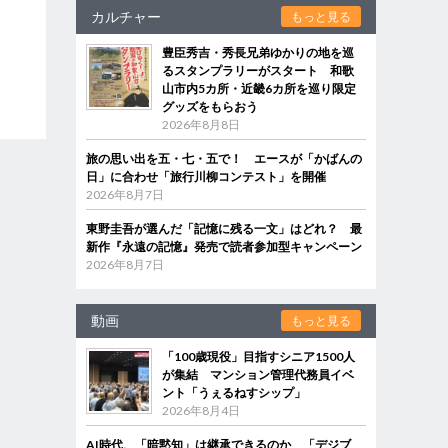
カルチャー
もっと見る
豊臣秀吉・秀長兄弟ゆかりの地を巡
るスタンプラリーがスタート 和歌
山市内5カ所・近畿6カ所を巡り限定
グッズをもらおう
2026年8月8日
旅の思い出を五・七・五で！ エースが「かばんの
日」に合わせ「旅行川柳コンテスト」を開催
2026年8月7日
東野圭吾が選んだ「記憶に残る一文」はどれ？ 最
新作『永遠の記憶』発売で読者参加型キャンペーン
2026年8月7日
動画
もっと見る
「100歳現役」目指すシニア1500人
が集結 マンション管理代務員イベ
ント「うぇるねすシップ」
2026年8月4日
AI時代、「暗黙知」は継承できるのか 「デジブ