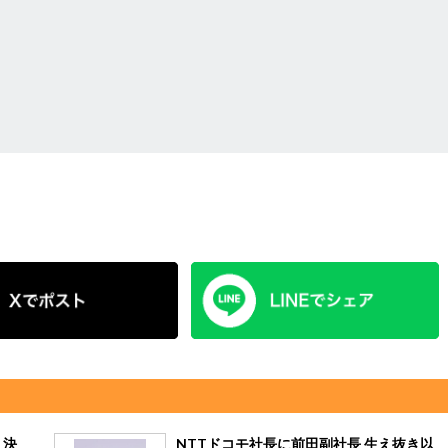
・決
NTTドコモ社長に前田副社長 生え抜き以