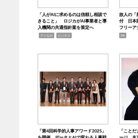
「人がAIに求めるのは信頼し相談で
故人の「
きること」 ロジカがAI事業者と導
付 日本
入機関の共通指針案を策定へ
フリーア
,
,
デジもの
ビジネス
PR
「第4回科学的人事アワード2025」
「ことだ
を開催 データとAIで変わる人事戦
ージ 名