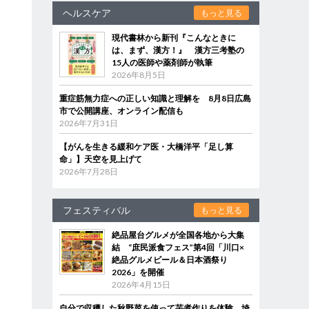
ヘルスケア
もっと見る
現代書林から新刊『こんなときに
は、まず、漢方！』 漢方三考塾の
15人の医師や薬剤師が執筆
2026年8月5日
重症筋無力症への正しい知識と理解を 8月8日広島
市で公開講座、オンライン配信も
2026年7月31日
【がんを生きる緩和ケア医・大橋洋平「足し算
命」】天空を見上げて
2026年7月28日
フェスティバル
もっと見る
絶品屋台グルメが全国各地から大集
結 “庶民派食フェス”第4回「川口×
絶品グルメビール＆日本酒祭り
2026」を開催
2026年4月15日
自分で収穫した秋野菜を使って芋煮作りを体験 埼