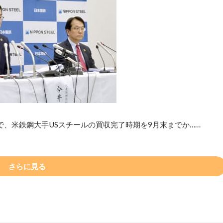
、米鉄鋼大手USスチールの買収完了時期を9月末までか……
さらに見る