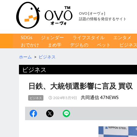
OVO [オーヴォ]
話題の情報を発信するサイト
コンテンツへ移動
検
SDGs
ジェンダー
ライフスタイル
エンタメ
索
おでかけ
まめ学
デジもの
ペット
ビジネ
ホーム
>
ビジネス
ビジネス
日鉄、大統領選影響に言及 買収
共同通信 47NEWS
2024年5月9日
ビジネス