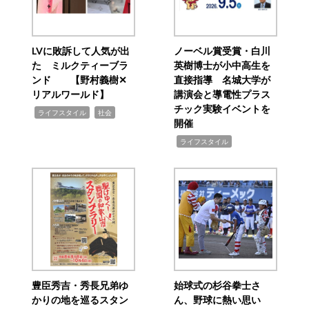
LVに敗訴して人気が出
ノーベル賞受賞・白川
た ミルクティーブラ
英樹博士が小中高生を
ンド 【野村義樹✕
直接指導 名城大学が
リアルワールド】
講演会と導電性プラス
チック実験イベントを
,
,
ライフスタイル
社会
開催
,
ライフスタイル
豊臣秀吉・秀長兄弟ゆ
始球式の杉谷拳士さ
かりの地を巡るスタン
ん、野球に熱い思い