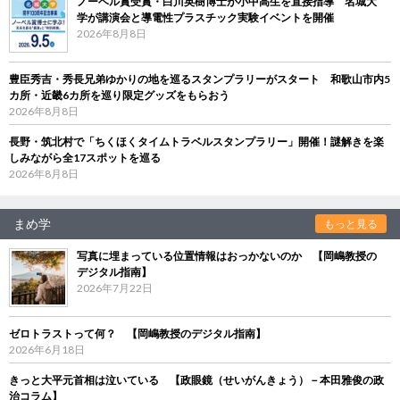
ノーベル賞受賞・白川英樹博士が小中高生を直接指導 名城大
学が講演会と導電性プラスチック実験イベントを開催
2026年8月8日
豊臣秀吉・秀長兄弟ゆかりの地を巡るスタンプラリーがスタート 和歌山市内5
カ所・近畿6カ所を巡り限定グッズをもらおう
2026年8月8日
長野・筑北村で「ちくほくタイムトラベルスタンプラリー」開催！謎解きを楽
しみながら全17スポットを巡る
2026年8月8日
まめ学
もっと見る
写真に埋まっている位置情報はおっかないのか 【岡嶋教授の
デジタル指南】
2026年7月22日
ゼロトラストって何？ 【岡嶋教授のデジタル指南】
2026年6月18日
きっと大平元首相は泣いている 【政眼鏡（せいがんきょう）－本田雅俊の政
治コラム】