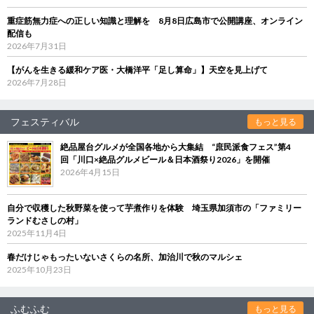
重症筋無力症への正しい知識と理解を 8月8日広島市で公開講座、オンライン
配信も
2026年7月31日
【がんを生きる緩和ケア医・大橋洋平「足し算命」】天空を見上げて
2026年7月28日
フェスティバル
もっと見る
絶品屋台グルメが全国各地から大集結 “庶民派食フェス”第4
回「川口×絶品グルメビール＆日本酒祭り2026」を開催
2026年4月15日
自分で収穫した秋野菜を使って芋煮作りを体験 埼玉県加須市の「ファミリー
ランドむさしの村」
2025年11月4日
春だけじゃもったいないさくらの名所、加治川で秋のマルシェ
2025年10月23日
ふむふむ
もっと見る