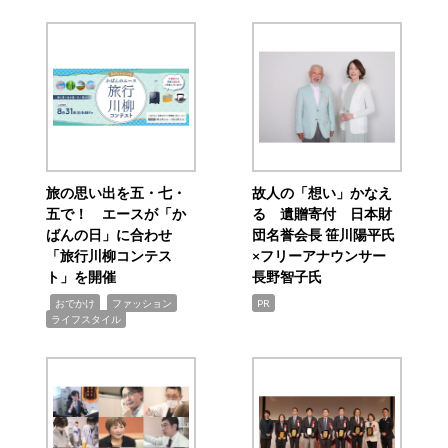
旅の思い出を五・七・
故人の「想い」かなえ
五で！ エースが「か
る 遺贈寄付 日本財
ばんの日」に合わせ
団名誉会長 笹川陽平氏
「旅行川柳コンテス
×フリーアナウンサー
ト」を開催
長野智子氏
,
,
,
おでかけ
ファッション
PR
ライフスタイル