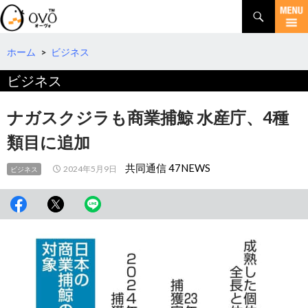
検
索
コ
ン
テ
ホーム
>
ビジネス
ン
ビジネス
ツ
へ
移
ナガスクジラも商業捕鯨 水産庁、4種
動
類目に追加
共同通信 47NEWS
2024年5月9日
ビジネス