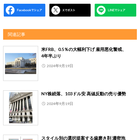
関連記事
米FRB、0.5％の大幅利下げ 雇用悪化警戒、
4年半ぶり
2024年9月19日
NY株続落、103ドル安 高値反動の売り優勢
2024年9月19日
スタイル別の選択提案する歯磨き剤 濃密泡