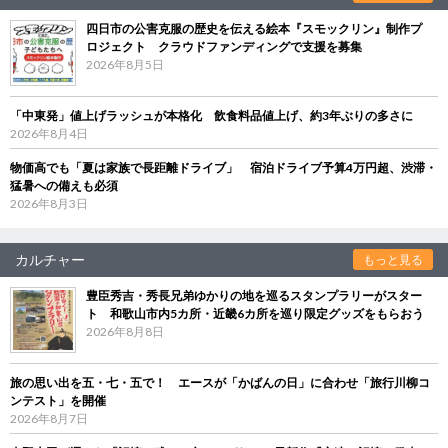
四日市の公害克服の歴史を伝える絵本『スモックリン』制作プ
ロジェクト クラウドファンディングで支援を募集
2026年8月5日
「中東発」値上げラッシュが本格化 飲食料品値上げ、約3年ぶりの多さに
2026年8月4日
物価高でも「夏は家族で長距離ドライブ」 宿泊ドライブ予算4万円超、渋滞・
猛暑への備えも必須
2026年8月3日
カルチャー
もっと見る
豊臣秀吉・秀長兄弟ゆかりの地を巡るスタンプラリーがスター
ト 和歌山市内5カ所・近畿6カ所を巡り限定グッズをもらおう
2026年8月8日
旅の思い出を五・七・五で！ エースが「かばんの日」に合わせ「旅行川柳コ
ンテスト」を開催
2026年8月7日