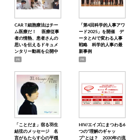
CAR T細胞療法はチー
「第4回科学的人事アワ
ム医療だ！ 医療従事
ード2025」を開催 デ
者の情熱、患者さんの
ータとAIで変わる人事
思いを伝えるドキュメ
戦略 科学的人事の最
ンタリー動画を公開中
新事例
PR
PR
「ことだま」宿る羽生
HIV/エイズにまつわる6
結弦のメッセージ 名
つの“理解のギャッ
言がもたらす心の平穏
プ”とは？ 2030年の流