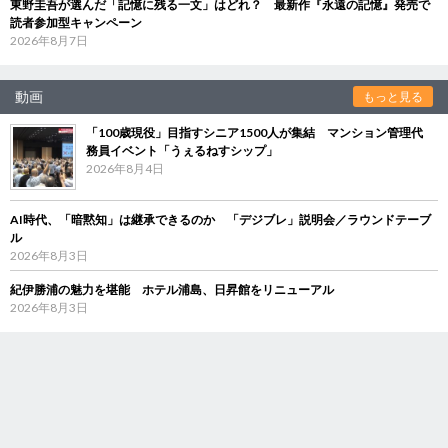
東野圭吾が選んだ「記憶に残る一文」はどれ？ 最新作『永遠の記憶』発売で
読者参加型キャンペーン
2026年8月7日
動画
もっと見る
「100歳現役」目指すシニア1500人が集結 マンション管理代
務員イベント「うぇるねすシップ」
2026年8月4日
AI時代、「暗黙知」は継承できるのか 「デジブレ」説明会／ラウンドテーブ
ル
2026年8月3日
紀伊勝浦の魅力を堪能 ホテル浦島、日昇館をリニューアル
2026年8月3日