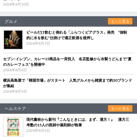
2026年6月10日
グルメ
もっと見る
ビールだけ飲むと倒れる「ふらつくビアグラス」発売 “強制
的に水を飲む”仕掛けで適正飲酒を後押し
2026年8月7日
セブン‐イレブン、カレー15商品を一斉投入 名店監修から冷製うどんまで“夏
のカレーフェス”を開催中
2026年8月6日
横浜高島屋で「韓国市場」がスタート 人気グルメから雑貨まで約30ブランド
が集結
2026年8月5日
ヘルスケア
もっと見る
現代書林から新刊『こんなときには、まず、漢方！』 漢方三
考塾の15人の医師や薬剤師が執筆
2026年8月5日