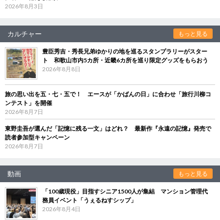
2026年8月3日
カルチャー
もっと見る
豊臣秀吉・秀長兄弟ゆかりの地を巡るスタンプラリーがスター
ト 和歌山市内5カ所・近畿6カ所を巡り限定グッズをもらおう
2026年8月8日
旅の思い出を五・七・五で！ エースが「かばんの日」に合わせ「旅行川柳コ
ンテスト」を開催
2026年8月7日
東野圭吾が選んだ「記憶に残る一文」はどれ？ 最新作『永遠の記憶』発売で
読者参加型キャンペーン
2026年8月7日
動画
もっと見る
「100歳現役」目指すシニア1500人が集結 マンション管理代
務員イベント「うぇるねすシップ」
2026年8月4日