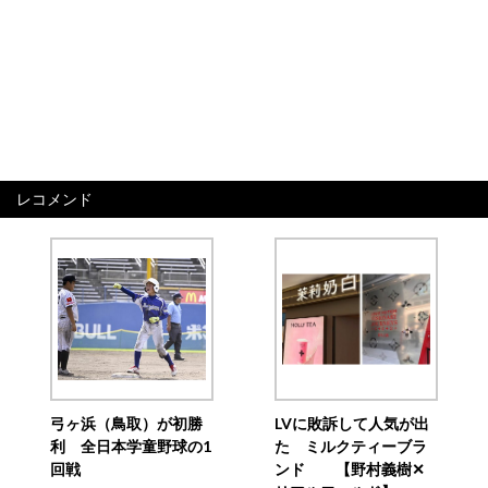
レコメンド
弓ヶ浜（鳥取）が初勝
LVに敗訴して人気が出
利 全日本学童野球の1
た ミルクティーブラ
回戦
ンド 【野村義樹✕