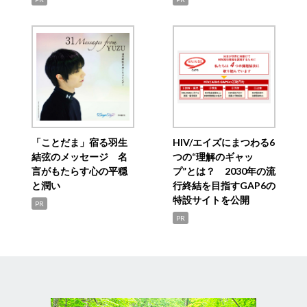
「ことだま」宿る羽生
HIV/エイズにまつわる6
結弦のメッセージ 名
つの“理解のギャッ
言がもたらす心の平穏
プ”とは？ 2030年の流
と潤い
行終結を目指すGAP6の
特設サイトを公開
PR
PR