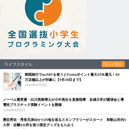
ライフスタイル
もっと見る
韓国旅行でau PAYを使うとPontaポイント最大20％還元！30
万店舗以上が対象に【9月30日まで】
2026年8月8日
ノーベル賞受賞・白川英樹博士が小中高生を直接指導 名城大学が講演会と導
電性プラスチック実験イベントを開催
2026年8月8日
豊臣秀吉・秀長兄弟ゆかりの地を巡るスタンプラリーがスタート 和歌山市内5
カ所・近畿6カ所を巡り限定グッズをもらおう