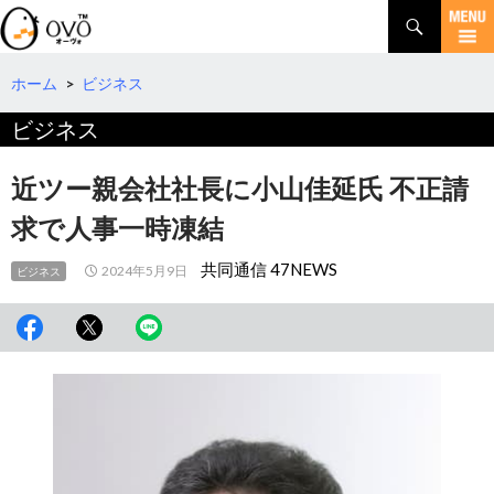
検
索
コ
ン
テ
ホーム
>
ビジネス
ン
ビジネス
ツ
へ
移
近ツー親会社社長に小山佳延氏 不正請
動
求で人事一時凍結
共同通信 47NEWS
2024年5月9日
ビジネス