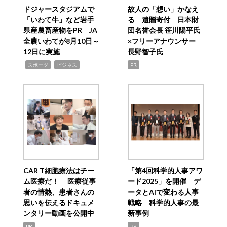
ドジャースタジアムで
故人の「想い」かなえ
「いわて牛」など岩手
る 遺贈寄付 日本財
県産農畜産物をPR JA
団名誉会長 笹川陽平氏
全農いわてが8月10日～
×フリーアナウンサー
12日に実施
長野智子氏
,
,
スポーツ
ビジネス
PR
CAR T細胞療法はチー
「第4回科学的人事アワ
ム医療だ！ 医療従事
ード2025」を開催 デ
者の情熱、患者さんの
ータとAIで変わる人事
思いを伝えるドキュメ
戦略 科学的人事の最
ンタリー動画を公開中
新事例
PR
PR