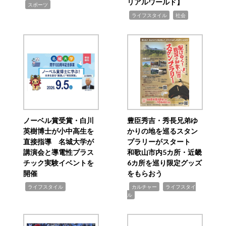
リアルワールド】
,
スポーツ
,
,
ライフスタイル
社会
ノーベル賞受賞・白川
豊臣秀吉・秀長兄弟ゆ
英樹博士が小中高生を
かりの地を巡るスタン
直接指導 名城大学が
プラリーがスタート
講演会と導電性プラス
和歌山市内5カ所・近畿
チック実験イベントを
6カ所を巡り限定グッズ
開催
をもらおう
,
,
,
ライフスタイル
カルチャー
ライフスタイ
ル