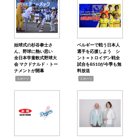
始球式の杉谷拳士さ
ベルギーで戦う日本人
ん、野球に熱い思い
選手を応援しよう シ
全日本学童軟式野球大
ント＝トロイデン戦全
会 マクドナルド・トー
試合をBS10が今季も無
ナメントが開幕
料放送
,
,
スポーツ
スポーツ