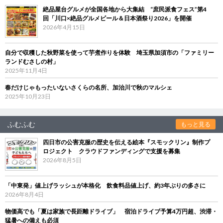
絶品屋台グルメが全国各地から大集結 “庶民派食フェス”第4
回「川口×絶品グルメビール＆日本酒祭り2026」を開催
2026年4月15日
自分で収穫した秋野菜を使って芋煮作りを体験 埼玉県加須市の「ファミリー
ランドむさしの村」
2025年11月4日
春だけじゃもったいないさくらの名所、加治川で秋のマルシェ
2025年10月23日
ふむふむ
もっと見る
四日市の公害克服の歴史を伝える絵本『スモックリン』制作プ
ロジェクト クラウドファンディングで支援を募集
2026年8月5日
「中東発」値上げラッシュが本格化 飲食料品値上げ、約3年ぶりの多さに
2026年8月4日
物価高でも「夏は家族で長距離ドライブ」 宿泊ドライブ予算4万円超、渋滞・
猛暑への備えも必須