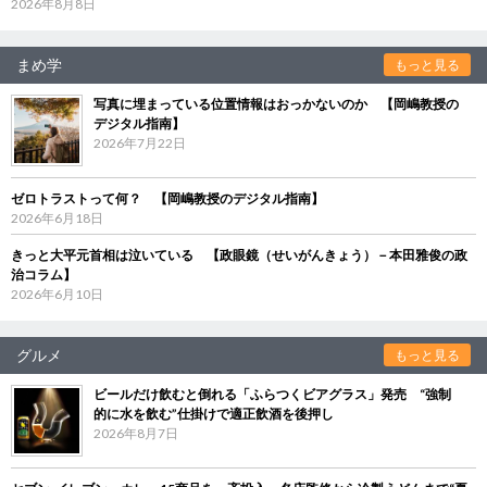
2026年8月8日
まめ学
もっと見る
写真に埋まっている位置情報はおっかないのか 【岡嶋教授の
デジタル指南】
2026年7月22日
ゼロトラストって何？ 【岡嶋教授のデジタル指南】
2026年6月18日
きっと大平元首相は泣いている 【政眼鏡（せいがんきょう）－本田雅俊の政
治コラム】
2026年6月10日
グルメ
もっと見る
ビールだけ飲むと倒れる「ふらつくビアグラス」発売 “強制
的に水を飲む”仕掛けで適正飲酒を後押し
2026年8月7日