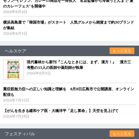
セブン‐イレブン、カレー15商品を一斉投入 名店監修から冷製うどんまで“夏
のカレーフェス”を開催中
2026年8月6日
横浜高島屋で「韓国市場」がスタート 人気グルメから雑貨まで約30ブランド
が集結
2026年8月5日
ヘルスケア
もっと見る
現代書林から新刊『こんなときには、まず、漢方！』 漢方三
考塾の15人の医師や薬剤師が執筆
2026年8月5日
重症筋無力症への正しい知識と理解を 8月8日広島市で公開講座、オンライン
配信も
2026年7月31日
【がんを生きる緩和ケア医・大橋洋平「足し算命」】天空を見上げて
2026年7月28日
フェスティバル
もっと見る