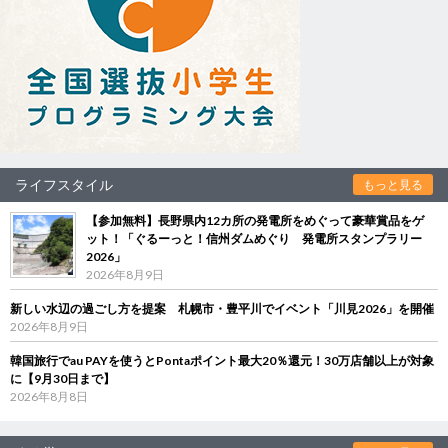
ライフスタイル
もっと見る
【参加無料】長野県内12カ所の発電所をめぐって豪華賞品をゲ
ット！「ぐるーっと！信州ダムめぐり 発電所スタンプラリー
2026」
2026年8月9日
新しい水辺の過ごし方を提案 札幌市・豊平川でイベント「川見2026」を開催
2026年8月9日
韓国旅行でau PAYを使うとPontaポイント最大20％還元！30万店舗以上が対象
に【9月30日まで】
2026年8月8日