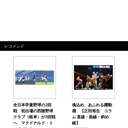
レコメンド
全日本学童野球の2回
魂込め、あふれる躍動
戦 初出場の西陵野球
感 【正田裕生 コラ
クラブ（岐阜）が3回戦
ム 直線・曲線・斜め
へ マクドナルド・ト
線】