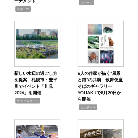
ーナメント
,
スポーツ
,
スポーツ
新しい水辺の過ごし方
6人の作家が描く“風景
を提案 札幌市・豊平
と猫”の共演 歌舞伎座
川でイベント「川見
そばのギャラリー
2026」を開催
YOHAKUで8月20日か
ら開催
,
ライフスタイル
,
カルチャー