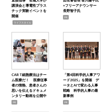
直接指導 名城大学が
団名誉会長 笹川陽平氏
講演会と導電性プラス
×フリーアナウンサー
チック実験イベントを
長野智子氏
開催
PR
,
ライフスタイル
CAR T細胞療法はチー
「第4回科学的人事アワ
ム医療だ！ 医療従事
ード2025」を開催 デ
者の情熱、患者さんの
ータとAIで変わる人事
思いを伝えるドキュメ
戦略 科学的人事の最
ンタリー動画を公開中
新事例
PR
PR