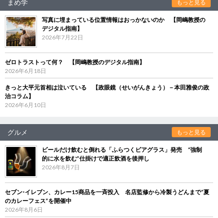
まめ学
もっと見る
写真に埋まっている位置情報はおっかないのか 【岡嶋教授の
デジタル指南】
2026年7月22日
ゼロトラストって何？ 【岡嶋教授のデジタル指南】
2026年6月18日
きっと大平元首相は泣いている 【政眼鏡（せいがんきょう）－本田雅俊の政
治コラム】
2026年6月10日
グルメ
もっと見る
ビールだけ飲むと倒れる「ふらつくビアグラス」発売 “強制
的に水を飲む”仕掛けで適正飲酒を後押し
2026年8月7日
セブン‐イレブン、カレー15商品を一斉投入 名店監修から冷製うどんまで“夏
のカレーフェス”を開催中
2026年8月6日