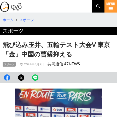
検
索
コ
ン
テ
ホーム
>
スポーツ
ン
スポーツ
ツ
へ
移
飛び込み玉井、五輪テスト大会V 東京
動
「金」中国の曹縁抑える
共同通信 47NEWS
2024年5月9日
スポーツ