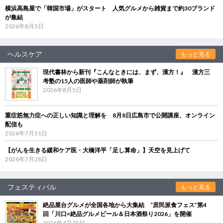
横浜高島屋で「韓国市場」がスタート 人気グルメから雑貨まで約30ブランド
が集結
2026年8月5日
ヘルスケア
もっと見る
現代書林から新刊『こんなときには、まず、漢方！』 漢方三
考塾の15人の医師や薬剤師が執筆
2026年8月5日
重症筋無力症への正しい知識と理解を 8月8日広島市で公開講座、オンライン
配信も
2026年7月31日
【がんを生きる緩和ケア医・大橋洋平「足し算命」】天空を見上げて
2026年7月28日
フェスティバル
もっと見る
絶品屋台グルメが全国各地から大集結 “庶民派食フェス”第4
回「川口×絶品グルメビール＆日本酒祭り2026」を開催
2026年4月15日