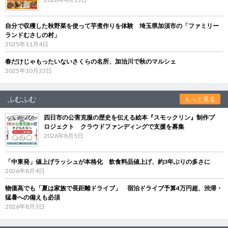
自分で収穫した秋野菜を使って芋煮作りを体験 埼玉県加須市の「ファミリー
ランドむさしの村」
2025年11月4日
春だけじゃもったいないさくらの名所、加治川で秋のマルシェ
2025年10月23日
ふむふむ
もっと見る
四日市の公害克服の歴史を伝える絵本『スモックリン』制作プ
ロジェクト クラウドファンディングで支援を募集
2026年8月5日
「中東発」値上げラッシュが本格化 飲食料品値上げ、約3年ぶりの多さに
2026年8月4日
物価高でも「夏は家族で長距離ドライブ」 宿泊ドライブ予算4万円超、渋滞・
猛暑への備えも必須
2026年8月3日