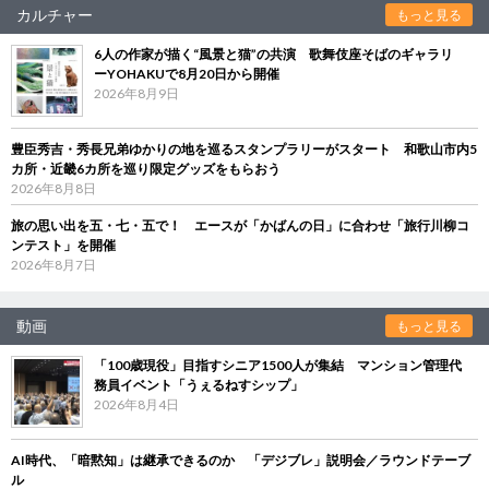
カルチャー
もっと見る
6人の作家が描く“風景と猫”の共演 歌舞伎座そばのギャラリ
ーYOHAKUで8月20日から開催
2026年8月9日
豊臣秀吉・秀長兄弟ゆかりの地を巡るスタンプラリーがスタート 和歌山市内5
カ所・近畿6カ所を巡り限定グッズをもらおう
2026年8月8日
旅の思い出を五・七・五で！ エースが「かばんの日」に合わせ「旅行川柳コ
ンテスト」を開催
2026年8月7日
動画
もっと見る
「100歳現役」目指すシニア1500人が集結 マンション管理代
務員イベント「うぇるねすシップ」
2026年8月4日
AI時代、「暗黙知」は継承できるのか 「デジブレ」説明会／ラウンドテーブ
ル