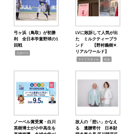
弓ヶ浜（鳥取）が初勝
LVに敗訴して人気が出
利 全日本学童野球の1
た ミルクティーブラ
回戦
ンド 【野村義樹✕
リアルワールド】
,
スポーツ
,
,
ライフスタイル
社会
ノーベル賞受賞・白川
故人の「想い」かなえ
英樹博士が小中高生を
る 遺贈寄付 日本財