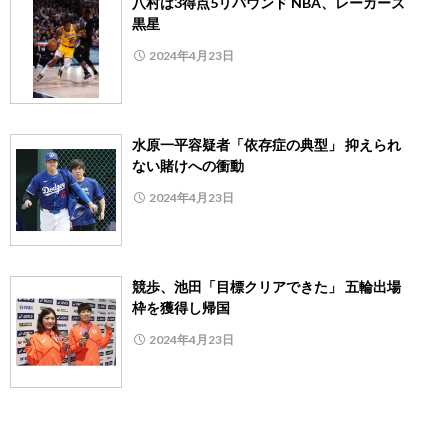
八村は3得点5リバウンド NBA、レーカーズ
黒星
2024年4月23日
水原一平容疑者「依存症の典型」 抑えられ
ない賭けへの衝動
2024年4月23日
競歩、池田「目標クリアできた」 五輪出場
枠を獲得し帰国
2024年4月23日