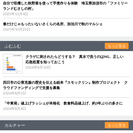
自分で収穫した秋野菜を使って芋煮作りを体験 埼玉県加須市の「ファミリー
ランドむさしの村」
2025年11月4日
春だけじゃもったいないさくらの名所、加治川で秋のマルシェ
2025年10月23日
ふむふむ
もっと見る
クラゲに刺されたらどうする？ 真水で洗うのはNG、正しい
応急処置を知っておこう
2026年8月10日
四日市の公害克服の歴史を伝える絵本『スモックリン』制作プロジェクト ク
ラウドファンディングで支援を募集
2026年8月5日
「中東発」値上げラッシュが本格化 飲食料品値上げ、約3年ぶりの多さに
2026年8月4日
カルチャー
もっと見る