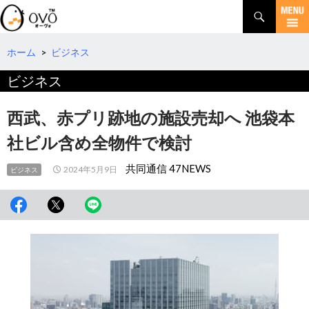
検
索
コ
ン
テ
ホーム
>
ビジネス
ン
ビジネス
ツ
へ
移
西武、赤プリ跡地の施設売却へ 池袋本
動
社ビル含め全物件で検討
共同通信 47NEWS
2024年5月9日
ビジネス