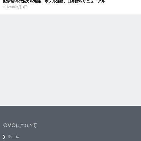
紀伊勝浦の魅力を堪能 ホテル浦島、日昇館をリニューアル
2026年8月3日
OVOについて
ホーム