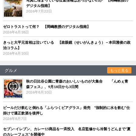
写真に埋まっている位置情報はおっかないのか 【岡嶋教授の
デジタル指南】
2026年7月22日
ゼロトラストって何？ 【岡嶋教授のデジタル指南】
2026年6月18日
きっと大平元首相は泣いている 【政眼鏡（せいがんきょう）－本田雅俊の政
治コラム】
2026年6月10日
グルメ
もっと見る
秋の日比谷公園に青森のおいしいものが大集合 「んめぇ青
森フェス」、9月18日から3日間
2026年8月10日
ビールだけ飲むと倒れる「ふらつくビアグラス」発売 “強制的に水を飲む”仕
掛けで適正飲酒を後押し
2026年8月7日
セブン‐イレブン、カレー15商品を一斉投入 名店監修から冷製うどんまで“夏
のカレーフェス”を開催中