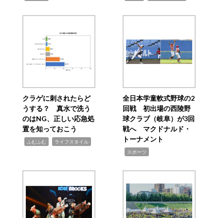
クラゲに刺されたらど
全日本学童軟式野球の2
うする？ 真水で洗う
回戦 初出場の西陵野
のはNG、正しい応急処
球クラブ（岐阜）が3回
置を知っておこう
戦へ マクドナルド・
トーナメント
,
,
ふむふむ
ライフスタイル
,
スポーツ