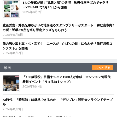
6人の作家が描く“風景と猫”の共演 歌舞伎座そばのギャラリ
ーYOHAKUで8月20日から開催
2026年8月9日
豊臣秀吉・秀長兄弟ゆかりの地を巡るスタンプラリーがスタート 和歌山市内5
カ所・近畿6カ所を巡り限定グッズをもらおう
2026年8月8日
旅の思い出を五・七・五で！ エースが「かばんの日」に合わせ「旅行川柳コ
ンテスト」を開催
2026年8月7日
動画
もっと見る
「100歳現役」目指すシニア1500人が集結 マンション管理代
務員イベント「うぇるねすシップ」
2026年8月4日
AI時代、「暗黙知」は継承できるのか 「デジブレ」説明会／ラウンドテーブ
ル
2026年8月3日