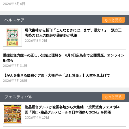
2026年8月6日
ヘルスケア
もっと見る
現代書林から新刊『こんなときには、まず、漢方！』 漢方三
考塾の15人の医師や薬剤師が執筆
2026年8月5日
重症筋無力症への正しい知識と理解を 8月8日広島市で公開講座、オンライン
配信も
2026年7月31日
【がんを生きる緩和ケア医・大橋洋平「足し算命」】天空を見上げて
2026年7月28日
フェスティバル
もっと見る
絶品屋台グルメが全国各地から大集結 “庶民派食フェス”第4
回「川口×絶品グルメビール＆日本酒祭り2026」を開催
2026年4月15日