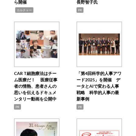
ら開催
長野智子氏
,
カルチャー
PR
CAR T細胞療法はチー
「第4回科学的人事アワ
ム医療だ！ 医療従事
ード2025」を開催 デ
者の情熱、患者さんの
ータとAIで変わる人事
思いを伝えるドキュメ
戦略 科学的人事の最
ンタリー動画を公開中
新事例
PR
PR