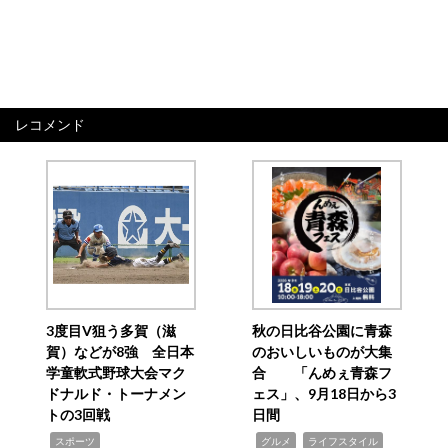
レコメンド
3度目V狙う多賀（滋
秋の日比谷公園に青森
賀）などが8強 全日本
のおいしいものが大集
学童軟式野球大会マク
合 「んめぇ青森フ
ドナルド・トーナメン
ェス」、9月18日から3
トの3回戦
日間
,
,
,
スポーツ
グルメ
ライフスタイル