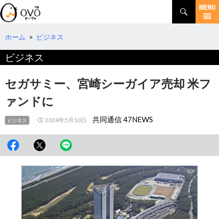
検
索
コ
ン
テ
ホーム
>
ビジネス
ン
ビジネス
ツ
へ
移
セガサミー、宮崎シーガイア売却 米フ
動
ァンドに
共同通信 47NEWS
2024年5月10日
ビジネス