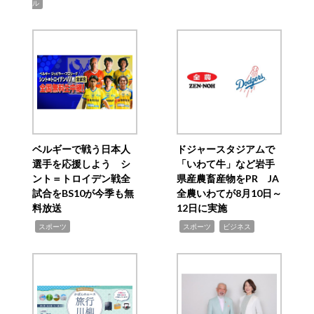
ル
ベルギーで戦う日本人
ドジャースタジアムで
選手を応援しよう シ
「いわて牛」など岩手
ント＝トロイデン戦全
県産農畜産物をPR JA
試合をBS10が今季も無
全農いわてが8月10日～
料放送
12日に実施
,
,
,
スポーツ
スポーツ
ビジネス