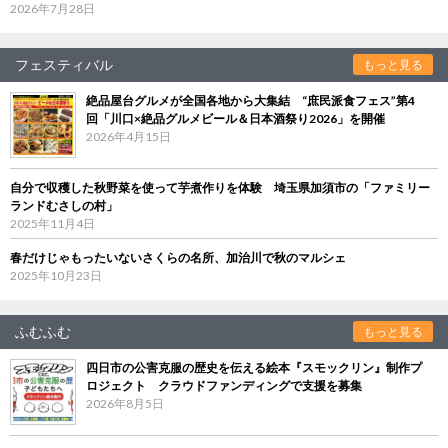
2026年7月28日
フェスティバル
もっと見る
絶品屋台グルメが全国各地から大集結 “庶民派食フェス”第4
回「川口×絶品グルメビール＆日本酒祭り2026」を開催
2026年4月15日
自分で収穫した秋野菜を使って芋煮作りを体験 埼玉県加須市の「ファミリー
ランドむさしの村」
2025年11月4日
春だけじゃもったいないさくらの名所、加治川で秋のマルシェ
2025年10月23日
ふむふむ
もっと見る
四日市の公害克服の歴史を伝える絵本『スモックリン』制作プ
ロジェクト クラウドファンディングで支援を募集
2026年8月5日