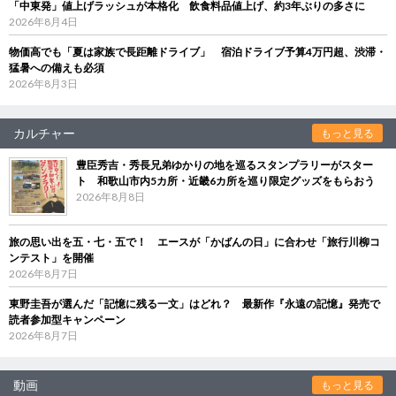
「中東発」値上げラッシュが本格化 飲食料品値上げ、約3年ぶりの多さに
2026年8月4日
物価高でも「夏は家族で長距離ドライブ」 宿泊ドライブ予算4万円超、渋滞・
猛暑への備えも必須
2026年8月3日
カルチャー
もっと見る
豊臣秀吉・秀長兄弟ゆかりの地を巡るスタンプラリーがスター
ト 和歌山市内5カ所・近畿6カ所を巡り限定グッズをもらおう
2026年8月8日
旅の思い出を五・七・五で！ エースが「かばんの日」に合わせ「旅行川柳コ
ンテスト」を開催
2026年8月7日
東野圭吾が選んだ「記憶に残る一文」はどれ？ 最新作『永遠の記憶』発売で
読者参加型キャンペーン
2026年8月7日
動画
もっと見る