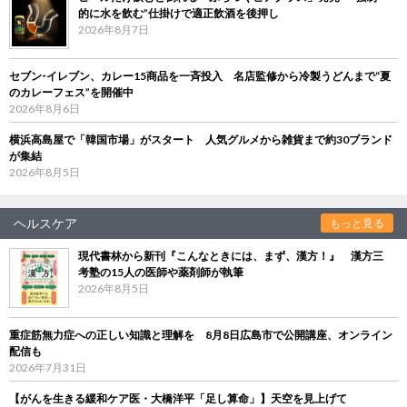
的に水を飲む”仕掛けで適正飲酒を後押し
2026年8月7日
セブン‐イレブン、カレー15商品を一斉投入 名店監修から冷製うどんまで“夏
のカレーフェス”を開催中
2026年8月6日
横浜高島屋で「韓国市場」がスタート 人気グルメから雑貨まで約30ブランド
が集結
2026年8月5日
ヘルスケア
もっと見る
現代書林から新刊『こんなときには、まず、漢方！』 漢方三
考塾の15人の医師や薬剤師が執筆
2026年8月5日
重症筋無力症への正しい知識と理解を 8月8日広島市で公開講座、オンライン
配信も
2026年7月31日
【がんを生きる緩和ケア医・大橋洋平「足し算命」】天空を見上げて