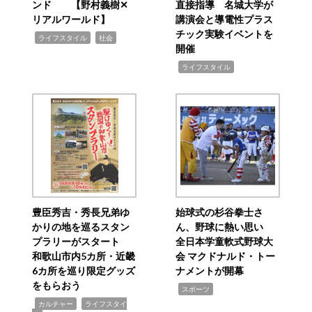
ンド 【野村義樹✕
直接指導 名城大学が
リアルワールド】
講演会と導電性プラス
チック実験イベントを
,
,
ライフスタイル
社会
開催
,
ライフスタイル
豊臣秀吉・秀長兄弟ゆ
始球式の杉谷拳士さ
かりの地を巡るスタン
ん、野球に熱い思い
プラリーがスタート
全日本学童軟式野球大
和歌山市内5カ所・近畿
会 マクドナルド・トー
6カ所を巡り限定グッズ
ナメントが開幕
をもらおう
,
スポーツ
,
,
カルチャー
ライフスタイ