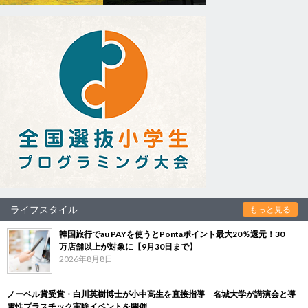
ライフスタイル
もっと見る
韓国旅行でau PAYを使うとPontaポイント最大20％還元！30
万店舗以上が対象に【9月30日まで】
2026年8月8日
ノーベル賞受賞・白川英樹博士が小中高生を直接指導 名城大学が講演会と導
電性プラスチック実験イベントを開催