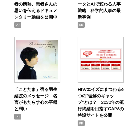
者の情熱、患者さんの
ータとAIで変わる人事
思いを伝えるドキュメ
戦略 科学的人事の最
ンタリー動画を公開中
新事例
PR
PR
「ことだま」宿る羽生
HIV/エイズにまつわる6
結弦のメッセージ 名
つの“理解のギャッ
言がもたらす心の平穏
プ”とは？ 2030年の流
と潤い
行終結を目指すGAP6の
特設サイトを公開
PR
PR