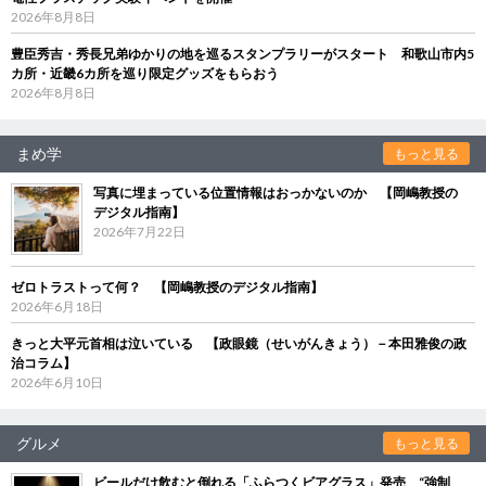
2026年8月8日
豊臣秀吉・秀長兄弟ゆかりの地を巡るスタンプラリーがスタート 和歌山市内5
カ所・近畿6カ所を巡り限定グッズをもらおう
2026年8月8日
まめ学
もっと見る
写真に埋まっている位置情報はおっかないのか 【岡嶋教授の
デジタル指南】
2026年7月22日
ゼロトラストって何？ 【岡嶋教授のデジタル指南】
2026年6月18日
きっと大平元首相は泣いている 【政眼鏡（せいがんきょう）－本田雅俊の政
治コラム】
2026年6月10日
グルメ
もっと見る
ビールだけ飲むと倒れる「ふらつくビアグラス」発売 “強制