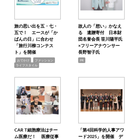
旅の思い出を五・七・
故人の「想い」かなえ
五で！ エースが「か
る 遺贈寄付 日本財
ばんの日」に合わせ
団名誉会長 笹川陽平氏
「旅行川柳コンテス
×フリーアナウンサー
ト」を開催
長野智子氏
,
,
,
おでかけ
ファッション
PR
ライフスタイル
CAR T細胞療法はチー
「第4回科学的人事アワ
ム医療だ！ 医療従事
ード2025」を開催 デ