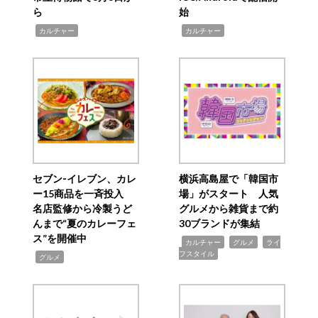
ら
始
,
,
カルチャー
カルチャー
セブン‐イレブン、カレ
横浜高島屋で「韓国市
ー15商品を一斉投入
場」がスタート 人気
名店監修から冷製うど
グルメから雑貨まで約
んまで“夏のカレーフェ
30ブランドが集結
ス”を開催中
,
,
,
カルチャー
グルメ
ライ
フスタイル
,
グルメ