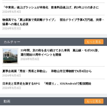
「中東発」値上げラッシュが本格化 飲食料品値上げ、約3年ぶりの多さに
2026年8月4日
物価高でも「夏は家族で長距離ドライブ」 宿泊ドライブ予算4万円超、渋滞・
猛暑への備えも必須
2026年8月3日
カルチャー
もっと見る
55年間、京の街を走り続けてきた車両 嵐山線・モボ301形、
運行開始55周年イベントを開催
2026年8月6日
夏季企画展「秀吉・秀長と和歌山」 和歌山市立博物館で8月8日から
2026年8月6日
日本史と世界史を旅するRPG 「時渡り」、iOS/Androidで配信開始
2026年8月6日
動画
もっと見る