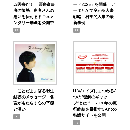
ム医療だ！ 医療従事
ード2025」を開催 デ
者の情熱、患者さんの
ータとAIで変わる人事
思いを伝えるドキュメ
戦略 科学的人事の最
ンタリー動画を公開中
新事例
PR
PR
「ことだま」宿る羽生
HIV/エイズにまつわる6
結弦のメッセージ 名
つの“理解のギャッ
言がもたらす心の平穏
プ”とは？ 2030年の流
と潤い
行終結を目指すGAP6の
特設サイトを公開
PR
PR