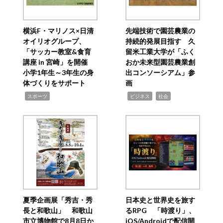
横浜F・マリノス×日清
先端技術で園芸農業の
オイリオグループ、
持続的発展目指す 久
「サッカー教室&食育
留米工業大学が「ふく
講座 in 宮崎」を開催
おか未来型園芸農業創
小学1年生～3年生の身
出コンソーシアム」参
体づくりをサポート
画
,
,
,
スポーツ
ビジネス
社会
夏季企画展「秀吉・秀
日本史と世界史を旅す
長と和歌山」 和歌山
るRPG 「時渡り」、
市立博物館で8月8日か
iOS/Androidで配信開