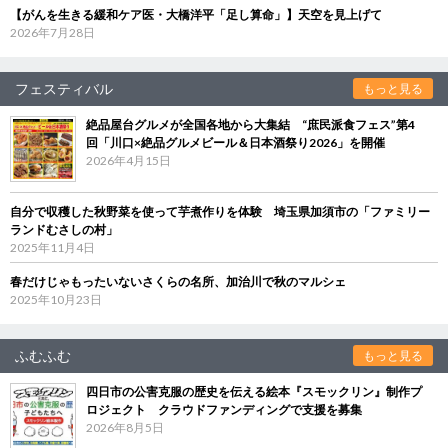
【がんを生きる緩和ケア医・大橋洋平「足し算命」】天空を見上げて
2026年7月28日
フェスティバル
もっと見る
絶品屋台グルメが全国各地から大集結 “庶民派食フェス”第4
回「川口×絶品グルメビール＆日本酒祭り2026」を開催
2026年4月15日
自分で収穫した秋野菜を使って芋煮作りを体験 埼玉県加須市の「ファミリー
ランドむさしの村」
2025年11月4日
春だけじゃもったいないさくらの名所、加治川で秋のマルシェ
2025年10月23日
ふむふむ
もっと見る
四日市の公害克服の歴史を伝える絵本『スモックリン』制作プ
ロジェクト クラウドファンディングで支援を募集
2026年8月5日