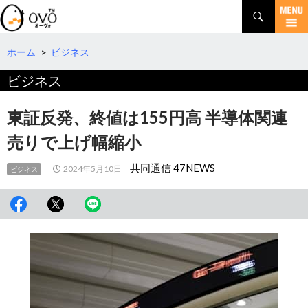
検
索
コ
ン
テ
ホーム
>
ビジネス
ン
ビジネス
ツ
へ
移
東証反発、終値は155円高 半導体関連
動
売りで上げ幅縮小
共同通信 47NEWS
2024年5月10日
ビジネス