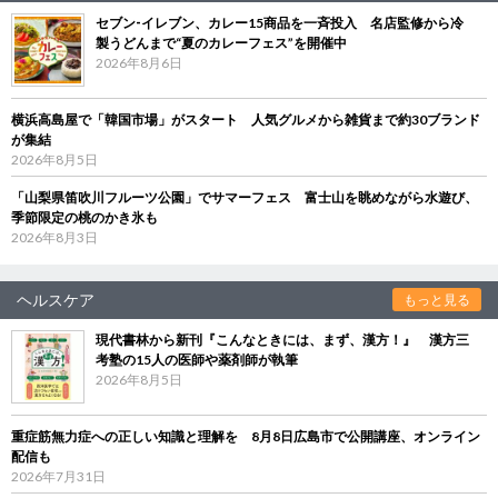
セブン‐イレブン、カレー15商品を一斉投入 名店監修から冷
製うどんまで“夏のカレーフェス”を開催中
2026年8月6日
横浜高島屋で「韓国市場」がスタート 人気グルメから雑貨まで約30ブランド
が集結
2026年8月5日
「山梨県笛吹川フルーツ公園」でサマーフェス 富士山を眺めながら水遊び、
季節限定の桃のかき氷も
2026年8月3日
ヘルスケア
もっと見る
現代書林から新刊『こんなときには、まず、漢方！』 漢方三
考塾の15人の医師や薬剤師が執筆
2026年8月5日
重症筋無力症への正しい知識と理解を 8月8日広島市で公開講座、オンライン
配信も
2026年7月31日