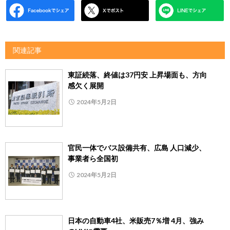
関連記事
東証続落、終値は37円安 上昇場面も、方向
感欠く展開
2024年5月2日
官民一体でバス設備共有、広島 人口減少、
事業者ら全国初
2024年5月2日
日本の自動車4社、米販売7％増 4月、強み