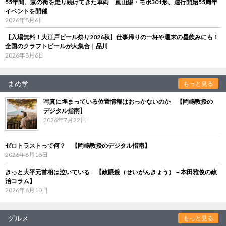
55年間、京の街を走り続けてきた車両 嵐山線・モボ301形、運行開始55周年
イベントを開催
2026年8月6日
【入場無料！大江戸ビール祭り2026秋】仕事帰りの一杯や週末の昼飲みにも！
全国のクラフトビールが大集合｜品川
2026年8月6日
まめ学
もっと見る
写真に埋まっている位置情報はおっかないのか 【岡嶋教授の
デジタル指南】
2026年7月22日
ゼロトラストって何？ 【岡嶋教授のデジタル指南】
2026年6月18日
きっと大平元首相は泣いている 【政眼鏡（せいがんきょう）－本田雅俊の政
治コラム】
2026年6月10日
グルメ
もっと見る