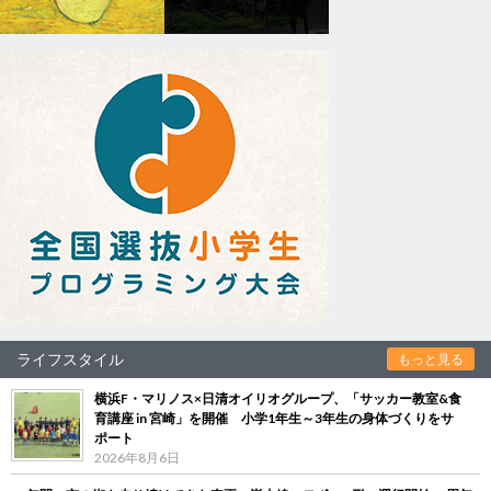
ライフスタイル
もっと見る
横浜F・マリノス×日清オイリオグループ、「サッカー教室&食
育講座 in 宮崎」を開催 小学1年生～3年生の身体づくりをサ
ポート
2026年8月6日