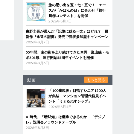
旅の思い出を五・七・五で！ エー
スが「かばんの日」に合わせ「旅行
川柳コンテスト」を開催
2026年8月7日
東野圭吾が選んだ「記憶に残る一文」はどれ？ 最
新作『永遠の記憶』発売で読者参加型キャンペーン
2026年8月7日
55年間、京の街を走り続けてきた車両 嵐山線・モ
ボ301形、運行開始55周年イベントを開催
2026年8月6日
動画
もっと見る
「100歳現役」目指すシニア1500人
が集結 マンション管理代務員イベ
ント「うぇるねすシップ」
2026年8月4日
AI時代、「暗黙知」は継承できるのか 「デジブ
レ」説明会／ラウンドテーブル
2026年8月3日