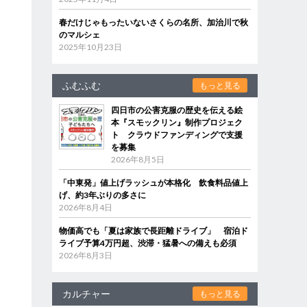
春だけじゃもったいないさくらの名所、加治川で秋
のマルシェ
2025年10月23日
ふむふむ
もっと見る
四日市の公害克服の歴史を伝える絵
本『スモックリン』制作プロジェク
ト クラウドファンディングで支援
を募集
2026年8月5日
「中東発」値上げラッシュが本格化 飲食料品値上
げ、約3年ぶりの多さに
2026年8月4日
物価高でも「夏は家族で長距離ドライブ」 宿泊ド
ライブ予算4万円超、渋滞・猛暑への備えも必須
2026年8月3日
カルチャー
もっと見る