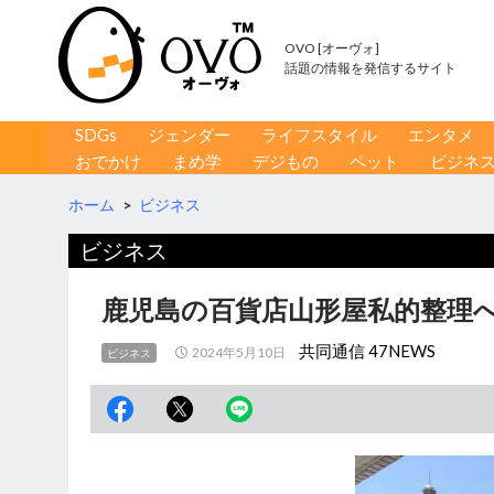
OVO [オーヴォ]
話題の情報を発信するサイト
コンテンツへ移動
検
SDGs
ジェンダー
ライフスタイル
エンタメ
索
おでかけ
まめ学
デジもの
ペット
ビジネ
ホーム
>
ビジネス
ビジネス
鹿児島の百貨店山形屋私的整理へ
共同通信 47NEWS
2024年5月10日
ビジネス