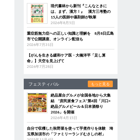
現代書林から新刊『こんなときに
は、まず、漢方！』 漢方三考塾の
15人の医師や薬剤師が執筆
2026年8月5日
重症筋無力症への正しい知識と理解を 8月8日広島
市で公開講座、オンライン配信も
2026年7月31日
【がんを生きる緩和ケア医・大橋洋平「足し算
命」】天空を見上げて
2026年7月28日
フェスティバル
もっと見る
絶品屋台グルメが全国各地から大集
結 “庶民派食フェス”第4回「川口×
絶品グルメビール＆日本酒祭り
2026」を開催
2026年4月15日
自分で収穫した秋野菜を使って芋煮作りを体験 埼
玉県加須市の「ファミリーランドむさしの村」
2025年11月4日