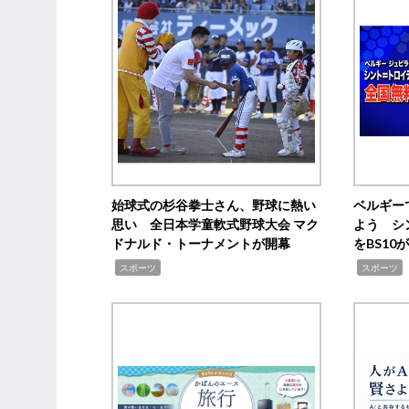
始球式の杉谷拳士さん、野球に熱い
ベルギー
思い 全日本学童軟式野球大会 マク
よう シ
ドナルド・トーナメントが開幕
をBS1
,
,
スポーツ
スポーツ