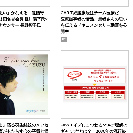
想い」かなえる 遺贈寄
CAR T細胞療法はチーム医療だ！
財団名誉会長 笹川陽平氏×
医療従事者の情熱、患者さんの思い
ナウンサー 長野智子氏
を伝えるドキュメンタリー動画を公
開中
PR
ま」宿る羽生結弦のメッセ
HIV/エイズにまつわる6つの“理解の
言がもたらす心の平穏と潤
ギャップ”とは？ 2030年の流行終