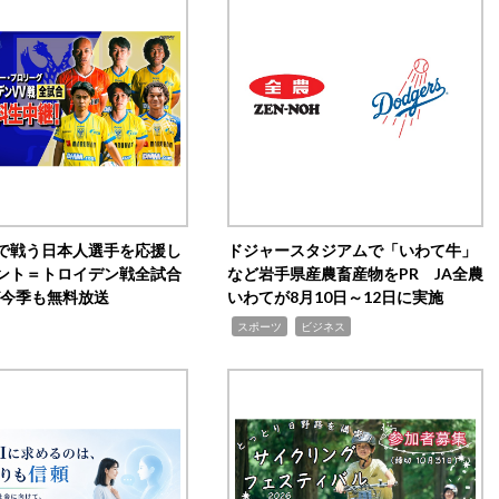
で戦う日本人選手を応援し
ドジャースタジアムで「いわて牛」
ント＝トロイデン戦全試合
など岩手県産農畜産物をPR JA全農
0が今季も無料放送
いわてが8月10日～12日に実施
,
,
スポーツ
ビジネス