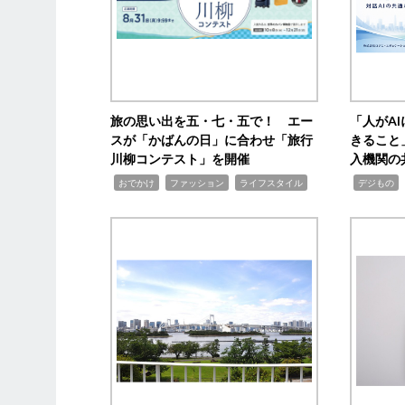
旅の思い出を五・七・五で！ エー
「人がA
スが「かばんの日」に合わせ「旅行
きること
川柳コンテスト」を開催
入機関の
,
,
,
,
,
おでかけ
ファッション
ライフスタイル
デジもの