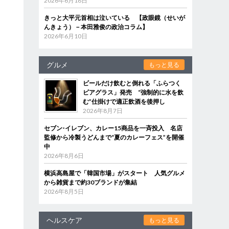
2026年6月18日
きっと大平元首相は泣いている 【政眼鏡（せいが
んきょう）－本田雅俊の政治コラム】
2026年6月10日
グルメ
もっと見る
ビールだけ飲むと倒れる「ふらつく
ビアグラス」発売 “強制的に水を飲
む”仕掛けで適正飲酒を後押し
2026年8月7日
セブン‐イレブン、カレー15商品を一斉投入 名店
監修から冷製うどんまで“夏のカレーフェス”を開催
中
2026年8月6日
横浜高島屋で「韓国市場」がスタート 人気グルメ
から雑貨まで約30ブランドが集結
2026年8月5日
ヘルスケア
もっと見る