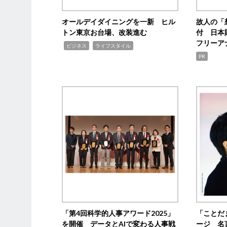
オールデイダイニングを一新 ヒル
故人の「
トン東京お台場、改装進む
付 日本
フリーア
,
,
ビジネス
ライフスタイル
PR
「第4回科学的人事アワード2025」
「ことだ
を開催 データとAIで変わる人事戦
ージ 名