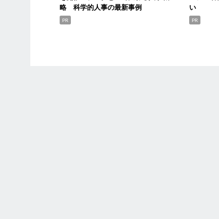
略 科学的人事の最新事例
い
PR
PR