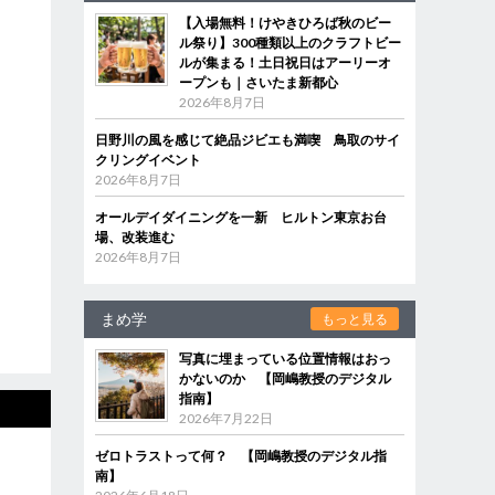
【入場無料！けやきひろば秋のビー
ル祭り】300種類以上のクラフトビー
ルが集まる！土日祝日はアーリーオ
ープンも｜さいたま新都心
2026年8月7日
日野川の風を感じて絶品ジビエも満喫 鳥取のサイ
クリングイベント
2026年8月7日
オールデイダイニングを一新 ヒルトン東京お台
場、改装進む
2026年8月7日
まめ学
もっと見る
写真に埋まっている位置情報はおっ
かないのか 【岡嶋教授のデジタル
指南】
2026年7月22日
ゼロトラストって何？ 【岡嶋教授のデジタル指
南】