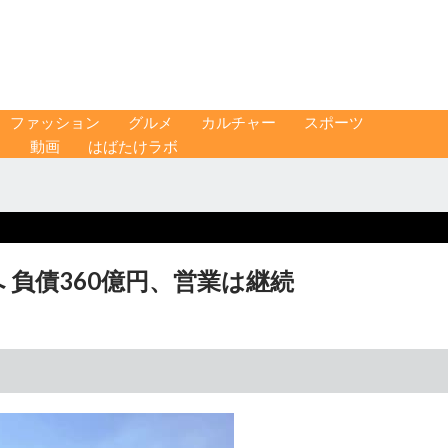
ファッション
グルメ
カルチャー
スポーツ
ス
動画
はばたけラボ
 負債360億円、営業は継続