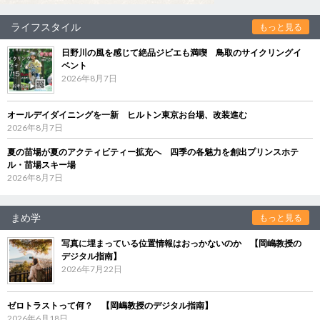
ライフスタイル
もっと見る
日野川の風を感じて絶品ジビエも満喫 鳥取のサイクリングイ
ベント
2026年8月7日
オールデイダイニングを一新 ヒルトン東京お台場、改装進む
2026年8月7日
夏の苗場が夏のアクティビティー拡充へ 四季の各魅力を創出プリンスホテ
ル・苗場スキー場
2026年8月7日
まめ学
もっと見る
写真に埋まっている位置情報はおっかないのか 【岡嶋教授の
デジタル指南】
2026年7月22日
ゼロトラストって何？ 【岡嶋教授のデジタル指南】
2026年6月18日