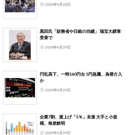
2024年4月28日
黒田氏「財務省や日銀の功績」 瑞宝大綬章
受章で
2024年4月29日
円乱高下、一時160円台 5円急騰、為替介入
か
2024年4月29日
企業7割、賃上げ「5％」未達 大手と小規
模、格差鮮明
2024年4月29日