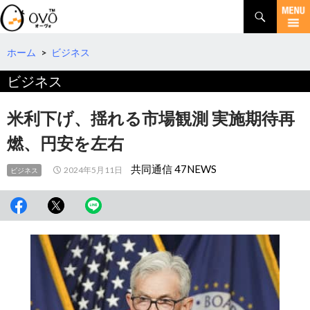
検
索
コ
ン
テ
ホーム
>
ビジネス
ン
ビジネス
ツ
へ
移
米利下げ、揺れる市場観測 実施期待再
動
燃、円安を左右
共同通信 47NEWS
2024年5月11日
ビジネス