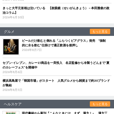
きっと大平元首相は泣いている 【政眼鏡（せいがんきょう）－本田雅俊の政
治コラム】
2026年6月10日
グルメ
もっと見る
ビールだけ飲むと倒れる「ふらつくビアグラス」発売 “強制
的に水を飲む”仕掛けで適正飲酒を後押し
2026年8月7日
セブン‐イレブン、カレー15商品を一斉投入 名店監修から冷製うどんまで“夏
のカレーフェス”を開催中
2026年8月6日
横浜高島屋で「韓国市場」がスタート 人気グルメから雑貨まで約30ブランド
が集結
2026年8月5日
ヘルスケア
もっと見る
現代書林から新刊『こんなときには、まず、漢方！』 漢方三