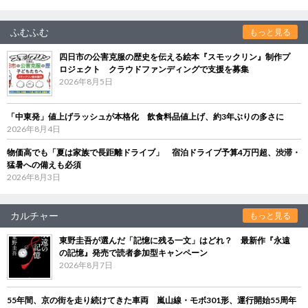
ふむふむ
もっと見る
四日市の公害克服の歴史を伝える絵本『スモックリン』制作プ
ロジェクト クラウドファンディングで支援を募集
2026年8月5日
「中東発」値上げラッシュが本格化 飲食料品値上げ、約3年ぶりの多さに
2026年8月4日
物価高でも「夏は家族で長距離ドライブ」 宿泊ドライブ予算4万円超、渋滞・
猛暑への備えも必須
2026年8月3日
カルチャー
もっと見る
東野圭吾が選んだ「記憶に残る一文」はどれ？ 最新作『永遠
の記憶』発売で読者参加型キャンペーン
2026年8月7日
55年間、京の街を走り続けてきた車両 嵐山線・モボ301形、運行開始55周年