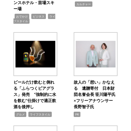
ンスホテル・苗場スキ
,
カルチャー
ー場
,
,
,
おでかけ
ビジネス
ライ
フスタイル
ビールだけ飲むと倒れ
故人の「想い」かなえ
る「ふらつくビアグラ
る 遺贈寄付 日本財
ス」発売 “強制的に水
団名誉会長 笹川陽平氏
を飲む”仕掛けで適正飲
×フリーアナウンサー
酒を後押し
長野智子氏
,
,
グルメ
ライフスタイル
PR