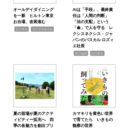
オールデイダイニング
AIは「手段」、最終責
を一新 ヒルトン東京
任は「人間の判断」
お台場、改装進む
「法の支配」という
「傘」で人を守る レ
,
,
ビジネス
ライフスタイル
クシスネクシス・ジャ
パンのパスカル ロズィ
エ社長
,
,
デジもの
ビジネス
夏の苗場が夏のアクテ
カマキリを黄色い世界
ィビティー拡充へ 四
で育てたら いきもの
季の各魅力を創出プリ
観察の世界