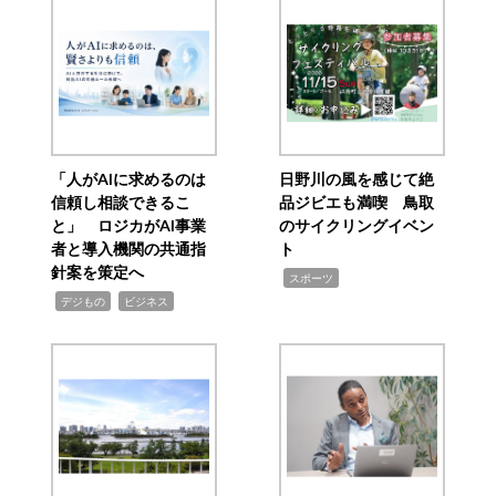
「人がAIに求めるのは
日野川の風を感じて絶
信頼し相談できるこ
品ジビエも満喫 鳥取
と」 ロジカがAI事業
のサイクリングイベン
者と導入機関の共通指
ト
針案を策定へ
,
スポーツ
,
,
デジもの
ビジネス