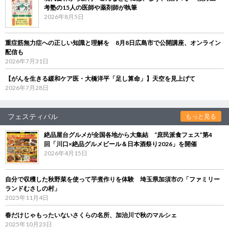
考塾の15人の医師や薬剤師が執筆
2026年8月5日
重症筋無力症への正しい知識と理解を 8月8日広島市で公開講座、オンライン
配信も
2026年7月31日
【がんを生きる緩和ケア医・大橋洋平「足し算命」】天空を見上げて
2026年7月28日
フェスティバル
もっと見る
絶品屋台グルメが全国各地から大集結 “庶民派食フェス”第4
回「川口×絶品グルメビール＆日本酒祭り2026」を開催
2026年4月15日
自分で収穫した秋野菜を使って芋煮作りを体験 埼玉県加須市の「ファミリー
ランドむさしの村」
2025年11月4日
春だけじゃもったいないさくらの名所、加治川で秋のマルシェ
2025年10月23日