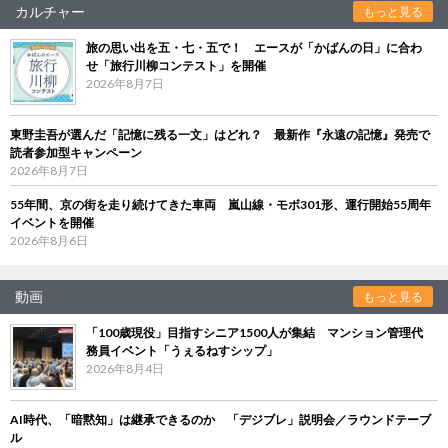
カルチャー
もっと見る
旅の思い出を五・七・五で！ エースが「かばんの日」に合わ
せ「旅行川柳コンテスト」を開催
2026年8月7日
東野圭吾が選んだ「記憶に残る一文」はどれ？ 最新作『永遠の記憶』発売で
読者参加型キャンペーン
2026年8月7日
55年間、京の街を走り続けてきた車両 嵐山線・モボ301形、運行開始55周年
イベントを開催
2026年8月6日
動画
もっと見る
「100歳現役」目指すシニア1500人が集結 マンション管理代
務員イベント「うぇるねすシップ」
2026年8月4日
AI時代、「暗黙知」は継承できるのか 「デジブレ」説明会／ラウンドテーブ
ル