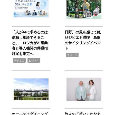
「人がAIに求めるのは
日野川の風を感じて絶
信頼し相談できるこ
品ジビエも満喫 鳥取
と」 ロジカがAI事業
のサイクリングイベン
者と導入機関の共通指
ト
針案を策定へ
,
スポーツ
,
,
デジもの
ビジネス
オールデイダイニング
故人の「想い」かなえ