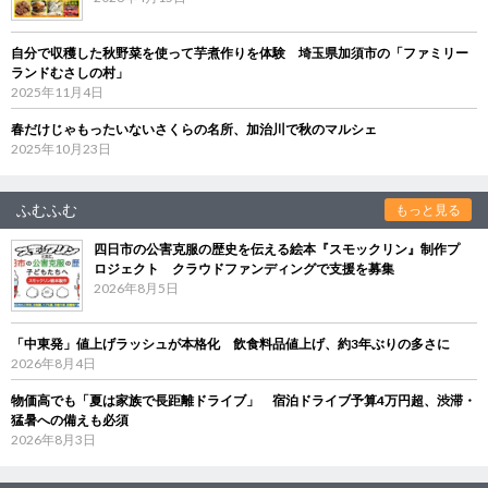
自分で収穫した秋野菜を使って芋煮作りを体験 埼玉県加須市の「ファミリー
ランドむさしの村」
2025年11月4日
春だけじゃもったいないさくらの名所、加治川で秋のマルシェ
2025年10月23日
ふむふむ
もっと見る
四日市の公害克服の歴史を伝える絵本『スモックリン』制作プ
ロジェクト クラウドファンディングで支援を募集
2026年8月5日
「中東発」値上げラッシュが本格化 飲食料品値上げ、約3年ぶりの多さに
2026年8月4日
物価高でも「夏は家族で長距離ドライブ」 宿泊ドライブ予算4万円超、渋滞・
猛暑への備えも必須
2026年8月3日