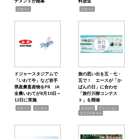
ナメントが開幕
料放送
,
,
スポーツ
スポーツ
ドジャースタジアムで
旅の思い出を五・七・
「いわて牛」など岩手
五で！ エースが「か
県産農畜産物をPR JA
ばんの日」に合わせ
全農いわてが8月10日～
「旅行川柳コンテス
12日に実施
ト」を開催
,
,
,
,
,
スポーツ
ビジネス
おでかけ
ファッション
ライフスタイル