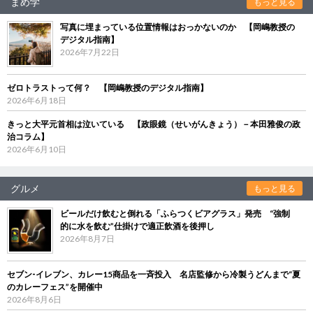
まめ学
もっと見る
写真に埋まっている位置情報はおっかないのか 【岡嶋教授の
デジタル指南】
2026年7月22日
ゼロトラストって何？ 【岡嶋教授のデジタル指南】
2026年6月18日
きっと大平元首相は泣いている 【政眼鏡（せいがんきょう）－本田雅俊の政
治コラム】
2026年6月10日
グルメ
もっと見る
ビールだけ飲むと倒れる「ふらつくビアグラス」発売 “強制
的に水を飲む”仕掛けで適正飲酒を後押し
2026年8月7日
セブン‐イレブン、カレー15商品を一斉投入 名店監修から冷製うどんまで“夏
のカレーフェス”を開催中
2026年8月6日