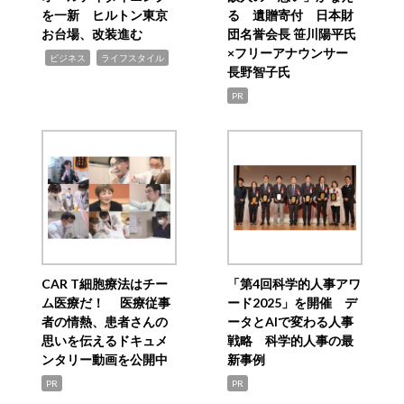
を一新 ヒルトン東京
る 遺贈寄付 日本財
お台場、改装進む
団名誉会長 笹川陽平氏
×フリーアナウンサー
,
,
ビジネス
ライフスタイル
長野智子氏
PR
CAR T細胞療法はチー
「第4回科学的人事アワ
ム医療だ！ 医療従事
ード2025」を開催 デ
者の情熱、患者さんの
ータとAIで変わる人事
思いを伝えるドキュメ
戦略 科学的人事の最
ンタリー動画を公開中
新事例
PR
PR