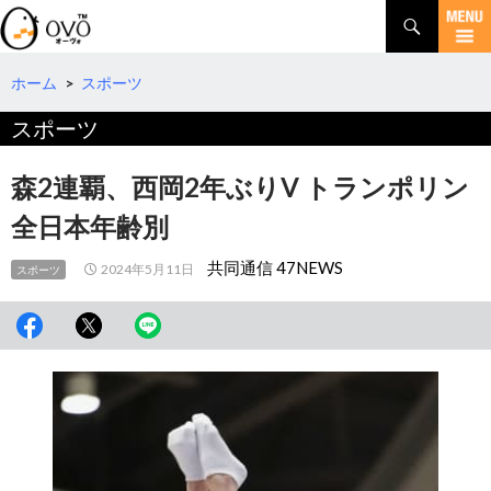
検
索
コ
ン
テ
ホーム
>
スポーツ
ン
スポーツ
ツ
へ
移
森2連覇、西岡2年ぶりV トランポリン
動
全日本年齢別
共同通信 47NEWS
2024年5月11日
スポーツ