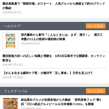
横浜高島屋で「韓国市場」がスタート 人気グルメから雑貨まで約30ブランド
が集結
2026年8月5日
ヘルスケア
もっと見る
現代書林から新刊『こんなときには、まず、漢方！』 漢方三
考塾の15人の医師や薬剤師が執筆
2026年8月5日
重症筋無力症への正しい知識と理解を 8月8日広島市で公開講座、オンライン
配信も
2026年7月31日
【がんを生きる緩和ケア医・大橋洋平「足し算命」】天空を見上げて
2026年7月28日
フェスティバル
もっと見る
絶品屋台グルメが全国各地から大集結 “庶民派食フェス”第4
回「川口×絶品グルメビール＆日本酒祭り2026」を開催
2026年4月15日