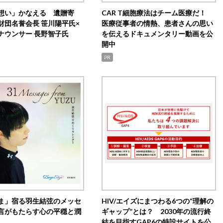
想い」かなえる 遺贈寄
CAR T細胞療法はチーム医療だ！
財団名誉会長 笹川陽平氏×
医療従事者の情熱、患者さんの思い
ナウンサー 長野智子氏
を伝えるドキュメンタリー動画を公
開中
PR
ま」宿る羽生結弦のメッセ
HIV/エイズにまつわる6つの“理解の
言がもたらす心の平穏と潤
ギャップ”とは？ 2030年の流行終
結を目指すGAP6の特設サイトを公