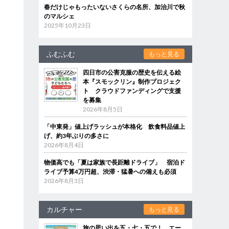
春だけじゃもったいないさくらの名所、加治川で秋
のマルシェ
2025年10月23日
ふむふむ
もっと見る
四日市の公害克服の歴史を伝える絵
本『スモックリン』制作プロジェク
ト クラウドファンディングで支援
を募集
2026年8月5日
「中東発」値上げラッシュが本格化 飲食料品値上
げ、約3年ぶりの多さに
2026年8月4日
物価高でも「夏は家族で長距離ドライブ」 宿泊ド
ライブ予算4万円超、渋滞・猛暑への備えも必須
2026年8月3日
カルチャー
もっと見る
旅の思い出を五・七・五で！ エー