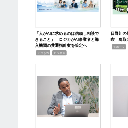
「人がAIに求めるのは信頼し相談で
日野川の
きること」 ロジカがAI事業者と導
喫 鳥取
入機関の共通指針案を策定へ
,
スポーツ
,
,
デジもの
ビジネス