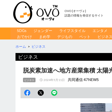
OVO [オーヴォ]
話題の情報を発信するサイト
コンテンツへ移動
検
SDGs
ジェンダー
ライフスタイル
エンタメ
索
おでかけ
まめ学
デジもの
ペット
ビジネ
ホーム
>
ビジネス
ビジネス
脱炭素加速へ地方産業集積 太陽
共同通信 47NEWS
2024年5月11日
ビジネス