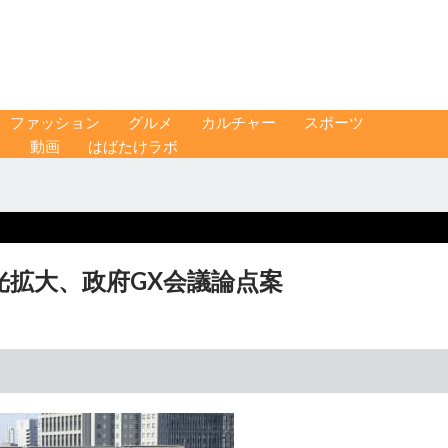
ファッション
グルメ
カルチャー
スポーツ
ス
動画
はばたけラボ
光拡大、政府GX会議論点案