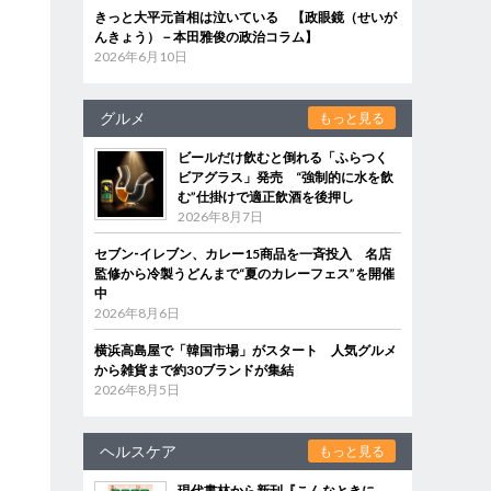
きっと大平元首相は泣いている 【政眼鏡（せいが
んきょう）－本田雅俊の政治コラム】
2026年6月10日
グルメ
もっと見る
ビールだけ飲むと倒れる「ふらつく
ビアグラス」発売 “強制的に水を飲
む”仕掛けで適正飲酒を後押し
2026年8月7日
セブン‐イレブン、カレー15商品を一斉投入 名店
監修から冷製うどんまで“夏のカレーフェス”を開催
中
2026年8月6日
横浜高島屋で「韓国市場」がスタート 人気グルメ
から雑貨まで約30ブランドが集結
2026年8月5日
ヘルスケア
もっと見る
現代書林から新刊『こんなときに