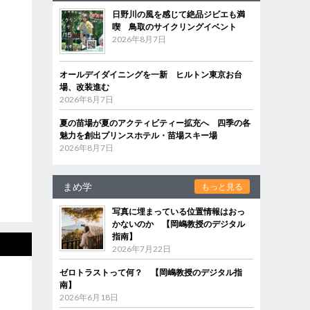
日野川の風を感じて絶品ジビエも満
喫 鳥取のサイクリングイベント
2026年8月7日
オールデイダイニングを一新 ヒルトン東京お台
場、改装進む
2026年8月7日
夏の苗場が夏のアクティビティー拡充へ 四季の各
魅力を創出プリンスホテル・苗場スキー場
2026年8月7日
まめ学
もっと見る
写真に埋まっている位置情報はおっ
かないのか 【岡嶋教授のデジタル
指南】
2026年7月22日
ゼロトラストって何？ 【岡嶋教授のデジタル指
南】
2026年6月18日