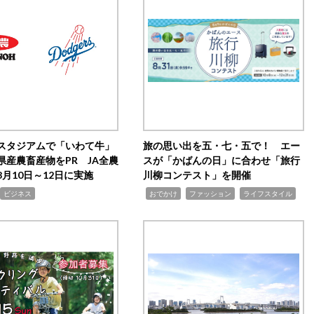
スタジアムで「いわて牛」
旅の思い出を五・七・五で！ エー
県産農畜産物をPR JA全農
スが「かばんの日」に合わせ「旅行
月10日～12日に実施
川柳コンテスト」を開催
,
,
,
ビジネス
おでかけ
ファッション
ライフスタイル