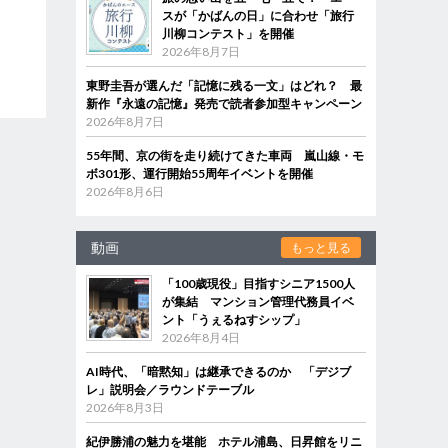
スが「かばんの日」に合わせ「旅行
川柳コンテスト」を開催
2026年8月7日
東野圭吾が選んだ「記憶に残る一文」はどれ？ 最
新作『永遠の記憶』発売で読者参加型キャンペーン
2026年8月7日
55年間、京の街を走り続けてきた車両 嵐山線・モ
ボ301形、運行開始55周年イベントを開催
2026年8月6日
動画
もっと見る
「100歳現役」目指すシニア1500人
が集結 マンション管理代務員イベ
ント「うぇるねすシップ」
2026年8月4日
AI時代、「暗黙知」は継承できるのか 「デジブ
レ」説明会／ラウンドテーブル
2026年8月3日
紀伊勝浦の魅力を堪能 ホテル浦島、日昇館をリニ