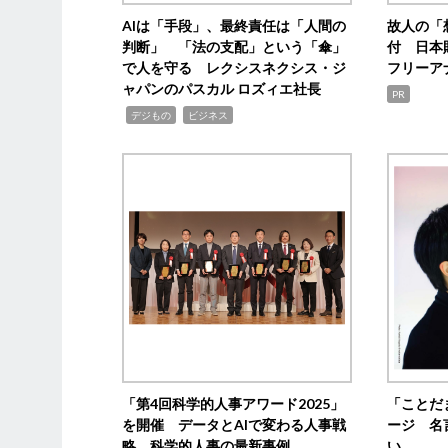
AIは「手段」、最終責任は「人間の
故人の「
判断」 「法の支配」という「傘」
付 日本
で人を守る レクシスネクシス・ジ
フリーア
ャパンのパスカル ロズィエ社長
PR
,
,
デジもの
ビジネス
「第4回科学的人事アワード2025」
「ことだ
を開催 データとAIで変わる人事戦
ージ 名
略 科学的人事の最新事例
い