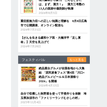
は、まず、漢方！』 漢方三考塾の
15人の医師や薬剤師が執筆
2026年8月5日
重症筋無力症への正しい知識と理解を 8月8日広島
市で公開講座、オンライン配信も
2026年7月31日
【がんを生きる緩和ケア医・大橋洋平「足し算
命」】天空を見上げて
2026年7月28日
フェスティバル
もっと見る
絶品屋台グルメが全国各地から大集
結 “庶民派食フェス”第4回「川口×
絶品グルメビール＆日本酒祭り
2026」を開催
2026年4月15日
自分で収穫した秋野菜を使って芋煮作りを体験 埼
玉県加須市の「ファミリーランドむさしの村」
2025年11月4日