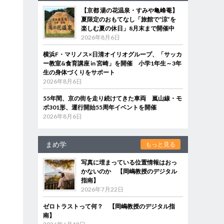
【京都 湯の花温泉・すみや亀峰菴】
夏限定のおもてなし「旅館で“涼”を
楽しむ夏の休日」8月末まで開催中
2026年8月6日
横浜F・マリノス×日清オイリオグループ、「サッカ
ー教室&食育講座 in 宮崎」を開催 小学1年生～3年
生の身体づくりをサポート
2026年8月6日
55年間、京の街を走り続けてきた車両 嵐山線・モ
ボ301形、運行開始55周年イベントを開催
2026年8月6日
まめ学
もっと見る
写真に埋まっている位置情報はおっ
かないのか 【岡嶋教授のデジタル
指南】
2026年7月22日
ゼロトラストって何？ 【岡嶋教授のデジタル指
南】