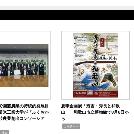
で園芸農業の持続的発展目
夏季企画展「秀吉・秀長と和歌
留米工業大学が「ふくおか
山」 和歌山市立博物館で8月8日か
芸農業創出コンソーシア
ら
,
カルチャー
社会