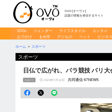
OVO [オーヴォ]
話題の情報を発信するサイト
コンテンツへ移動
検
SDGs
ジェンダー
ライフスタイル
エンタメ
索
おでかけ
まめ学
デジもの
ペット
ビジネ
ホーム
>
スポーツ
スポーツ
日仏で広がれ、パラ競技 パリ
共同通信 47NEWS
2024年5月12日
スポーツ