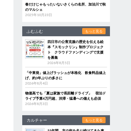
春だけじゃもったいないさくらの名所、加治川で秋
のマルシェ
2025年10月23日
ふむふむ
もっと見る
四日市の公害克服の歴史を伝える絵
本『スモックリン』制作プロジェク
ト クラウドファンディングで支援
を募集
2026年8月5日
「中東発」値上げラッシュが本格化 飲食料品値上
げ、約3年ぶりの多さに
2026年8月4日
物価高でも「夏は家族で長距離ドライブ」 宿泊ド
ライブ予算4万円超、渋滞・猛暑への備えも必須
2026年8月3日
カルチャー
もっと見る
55年間、京の街を走り続けてきた車