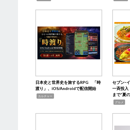
日本史と世界史を旅するRPG 「時
セブン‐
渡り」、iOS/Androidで配信開始
一斉投入
まで“夏
,
カルチャー
,
グルメ