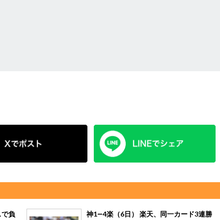
スで負
神1―4楽（6日） 楽天、同一カード3連勝