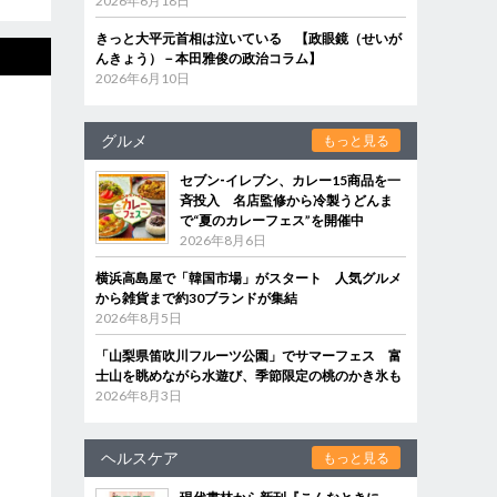
2026年6月18日
きっと大平元首相は泣いている 【政眼鏡（せいが
んきょう）－本田雅俊の政治コラム】
2026年6月10日
グルメ
もっと見る
セブン‐イレブン、カレー15商品を一
斉投入 名店監修から冷製うどんま
で“夏のカレーフェス”を開催中
2026年8月6日
横浜高島屋で「韓国市場」がスタート 人気グルメ
から雑貨まで約30ブランドが集結
2026年8月5日
「山梨県笛吹川フルーツ公園」でサマーフェス 富
士山を眺めながら水遊び、季節限定の桃のかき氷も
2026年8月3日
ヘルスケア
もっと見る