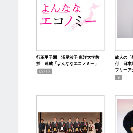
行革甲子園 沼尾波子 東洋大学教
故人の「
授 連載「よんななエコノミー」
付 日本
フリーア
,
ビジネス
PR