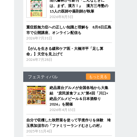
現代書林から新刊『こんなときに
は、まず、漢方！』 漢方三考塾の
15人の医師や薬剤師が執筆
2026年8月5日
重症筋無力症への正しい知識と理解を 8月8日広島
市で公開講座、オンライン配信も
2026年7月31日
【がんを生きる緩和ケア医・大橋洋平「足し算
命」】天空を見上げて
2026年7月28日
フェスティバル
もっと見る
絶品屋台グルメが全国各地から大集
結 “庶民派食フェス”第4回「川口×
絶品グルメビール＆日本酒祭り
2026」を開催
2026年4月15日
自分で収穫した秋野菜を使って芋煮作りを体験 埼
玉県加須市の「ファミリーランドむさしの村」
2025年11月4日