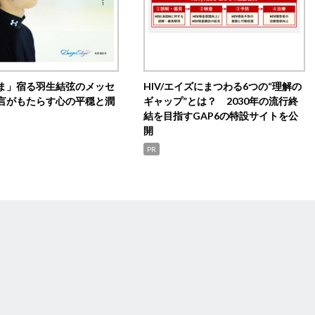
ま」宿る羽生結弦のメッセ
HIV/エイズにまつわる6つの“理解の
言がもたらす心の平穏と潤
ギャップ”とは？ 2030年の流行終
結を目指すGAP6の特設サイトを公
開
PR