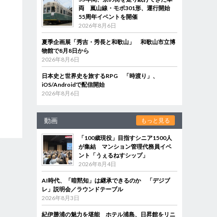
両 嵐山線・モボ301形、運行開始
55周年イベントを開催
2026年8月6日
夏季企画展「秀吉・秀長と和歌山」 和歌山市立博
物館で8月8日から
2026年8月6日
日本史と世界史を旅するRPG 「時渡り」、
iOS/Androidで配信開始
2026年8月6日
動画
もっと見る
「100歳現役」目指すシニア1500人
が集結 マンション管理代務員イベ
ント「うぇるねすシップ」
2026年8月4日
AI時代、「暗黙知」は継承できるのか 「デジブ
レ」説明会／ラウンドテーブル
2026年8月3日
紀伊勝浦の魅力を堪能 ホテル浦島、日昇館をリニ