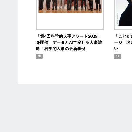
「第4回科学的人事アワード2025」
「ことだ
を開催 データとAIで変わる人事戦
ージ 名
略 科学的人事の最新事例
い
PR
PR