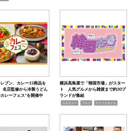
イレブン、カレー15商品を
横浜高島屋で「韓国市場」がスター
 名店監修から冷製うどん
ト 人気グルメから雑貨まで約30ブ
のカレーフェス”を開催中
ランドが集結
,
,
,
カルチャー
グルメ
ライフスタイル