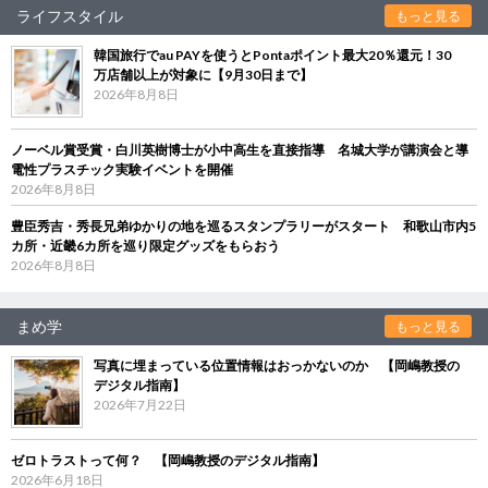
ライフスタイル
もっと見る
韓国旅行でau PAYを使うとPontaポイント最大20％還元！30
万店舗以上が対象に【9月30日まで】
2026年8月8日
ノーベル賞受賞・白川英樹博士が小中高生を直接指導 名城大学が講演会と導
電性プラスチック実験イベントを開催
2026年8月8日
豊臣秀吉・秀長兄弟ゆかりの地を巡るスタンプラリーがスタート 和歌山市内5
カ所・近畿6カ所を巡り限定グッズをもらおう
2026年8月8日
まめ学
もっと見る
写真に埋まっている位置情報はおっかないのか 【岡嶋教授の
デジタル指南】
2026年7月22日
ゼロトラストって何？ 【岡嶋教授のデジタル指南】
2026年6月18日