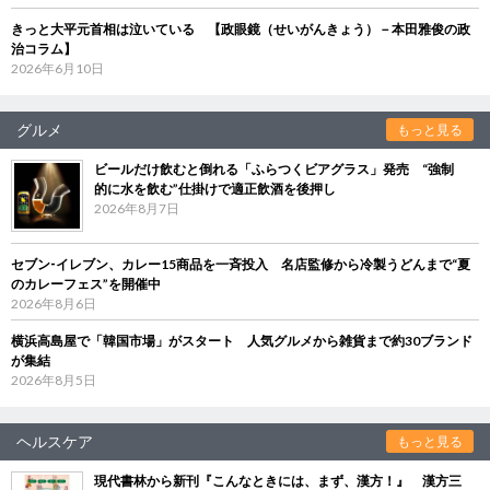
きっと大平元首相は泣いている 【政眼鏡（せいがんきょう）－本田雅俊の政
治コラム】
2026年6月10日
グルメ
もっと見る
ビールだけ飲むと倒れる「ふらつくビアグラス」発売 “強制
的に水を飲む”仕掛けで適正飲酒を後押し
2026年8月7日
セブン‐イレブン、カレー15商品を一斉投入 名店監修から冷製うどんまで“夏
のカレーフェス”を開催中
2026年8月6日
横浜高島屋で「韓国市場」がスタート 人気グルメから雑貨まで約30ブランド
が集結
2026年8月5日
ヘルスケア
もっと見る
現代書林から新刊『こんなときには、まず、漢方！』 漢方三