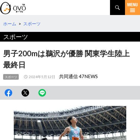
検
索
コ
ン
テ
ホーム
>
スポーツ
ン
スポーツ
ツ
へ
移
男子200mは鵜沢が優勝 関東学生陸上
動
最終日
共同通信 47NEWS
2024年5月12日
スポーツ