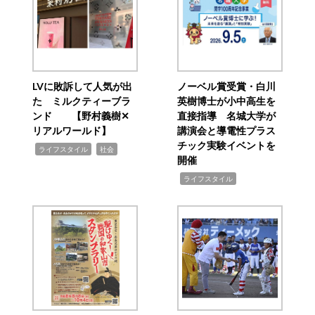
LVに敗訴して人気が出
ノーベル賞受賞・白川
た ミルクティーブラ
英樹博士が小中高生を
ンド 【野村義樹✕
直接指導 名城大学が
リアルワールド】
講演会と導電性プラス
チック実験イベントを
,
,
ライフスタイル
社会
開催
,
ライフスタイル