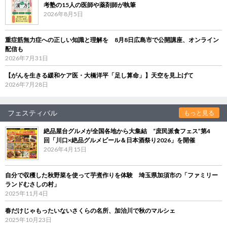
考塾の15人の医師や薬剤師が執筆
2026年8月5日
重症筋無力症への正しい知識と理解を 8月8日広島市で公開講座、オンライン
配信も
2026年7月31日
【がんを生きる緩和ケア医・大橋洋平「足し算命」】天空を見上げて
2026年7月28日
フェスティバル
もっと見る
絶品屋台グルメが全国各地から大集結 “庶民派食フェス”第4
回「川口×絶品グルメビール＆日本酒祭り2026」を開催
2026年4月15日
自分で収穫した秋野菜を使って芋煮作りを体験 埼玉県加須市の「ファミリー
ランドむさしの村」
2025年11月4日
春だけじゃもったいないさくらの名所、加治川で秋のマルシェ
2025年10月23日