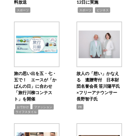
料放送
12日に実施
,
,
,
スポーツ
スポーツ
ビジネス
旅の思い出を五・七・
故人の「想い」かなえ
五で！ エースが「か
る 遺贈寄付 日本財
ばんの日」に合わせ
団名誉会長 笹川陽平氏
「旅行川柳コンテス
×フリーアナウンサー
ト」を開催
長野智子氏
,
,
,
おでかけ
ファッション
PR
ライフスタイル