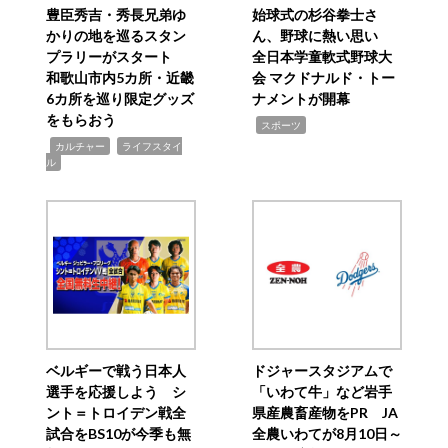
豊臣秀吉・秀長兄弟ゆ
始球式の杉谷拳士さ
かりの地を巡るスタン
ん、野球に熱い思い
プラリーがスタート
全日本学童軟式野球大
和歌山市内5カ所・近畿
会 マクドナルド・トー
6カ所を巡り限定グッズ
ナメントが開幕
をもらおう
,
スポーツ
,
,
カルチャー
ライフスタイ
ル
ベルギーで戦う日本人
ドジャースタジアムで
選手を応援しよう シ
「いわて牛」など岩手
ント＝トロイデン戦全
県産農畜産物をPR JA
試合をBS10が今季も無
全農いわてが8月10日～