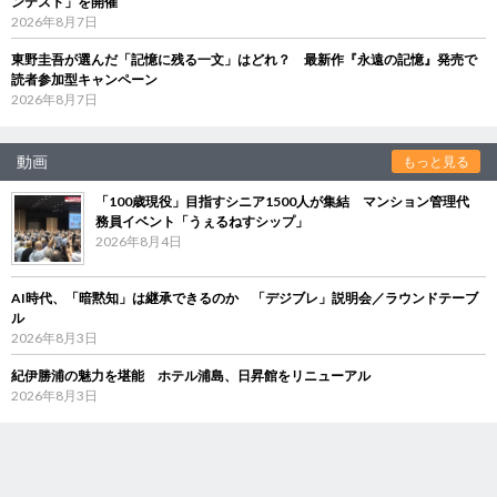
ンテスト」を開催
2026年8月7日
東野圭吾が選んだ「記憶に残る一文」はどれ？ 最新作『永遠の記憶』発売で
読者参加型キャンペーン
2026年8月7日
動画
もっと見る
「100歳現役」目指すシニア1500人が集結 マンション管理代
務員イベント「うぇるねすシップ」
2026年8月4日
AI時代、「暗黙知」は継承できるのか 「デジブレ」説明会／ラウンドテーブ
ル
2026年8月3日
紀伊勝浦の魅力を堪能 ホテル浦島、日昇館をリニューアル
2026年8月3日