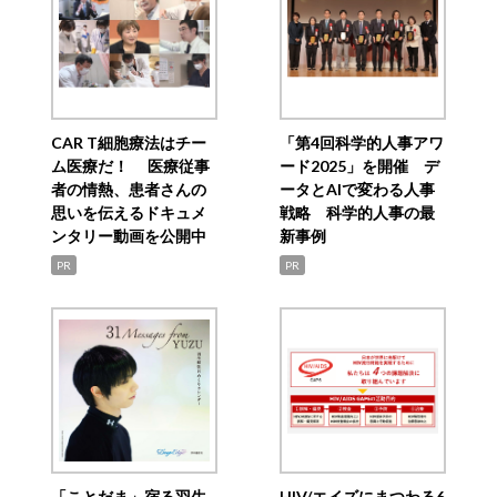
CAR T細胞療法はチー
「第4回科学的人事アワ
ム医療だ！ 医療従事
ード2025」を開催 デ
者の情熱、患者さんの
ータとAIで変わる人事
思いを伝えるドキュメ
戦略 科学的人事の最
ンタリー動画を公開中
新事例
PR
PR
「ことだま」宿る羽生
HIV/エイズにまつわる6