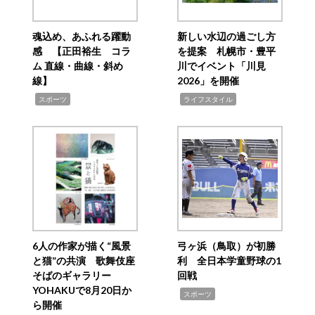
魂込め、あふれる躍動
新しい水辺の過ごし方
感 【正田裕生 コラ
を提案 札幌市・豊平
ム 直線・曲線・斜め
川でイベント「川見
線】
2026」を開催
,
,
スポーツ
ライフスタイル
6人の作家が描く“風景
弓ヶ浜（鳥取）が初勝
と猫”の共演 歌舞伎座
利 全日本学童野球の1
そばのギャラリー
回戦
YOHAKUで8月20日か
,
スポーツ
ら開催