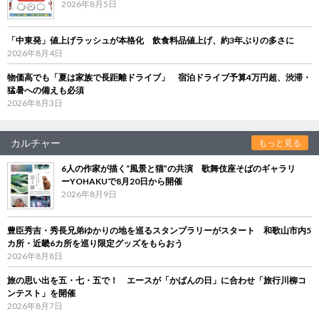
2026年8月5日
「中東発」値上げラッシュが本格化 飲食料品値上げ、約3年ぶりの多さに
2026年8月4日
物価高でも「夏は家族で長距離ドライブ」 宿泊ドライブ予算4万円超、渋滞・
猛暑への備えも必須
2026年8月3日
カルチャー
もっと見る
6人の作家が描く“風景と猫”の共演 歌舞伎座そばのギャラリ
ーYOHAKUで8月20日から開催
2026年8月9日
豊臣秀吉・秀長兄弟ゆかりの地を巡るスタンプラリーがスタート 和歌山市内5
カ所・近畿6カ所を巡り限定グッズをもらおう
2026年8月8日
旅の思い出を五・七・五で！ エースが「かばんの日」に合わせ「旅行川柳コ
ンテスト」を開催
2026年8月7日