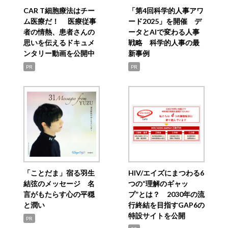
CAR T細胞療法はチー
「第4回科学的人事アワ
ム医療だ！ 医療従事
ード2025」を開催 デ
者の情熱、患者さんの
ータとAIで変わる人事
思いを伝えるドキュメ
戦略 科学的人事の最
ンタリー動画を公開中
新事例
PR
PR
「ことだま」宿る羽生
HIV/エイズにまつわる6
結弦のメッセージ 名
つの“理解のギャッ
言がもたらす心の平穏
プ”とは？ 2030年の流
と潤い
行終結を目指すGAP6の
特設サイトを公開
PR