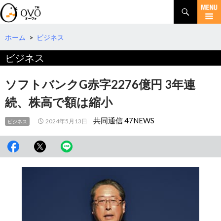
検
索
コ
ン
テ
ホーム
>
ビジネス
ン
ビジネス
ツ
へ
移
ソフトバンクG赤字2276億円 3年連
動
続、株高で額は縮小
共同通信 47NEWS
2024年5月13日
ビジネス