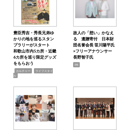
豊臣秀吉・秀長兄弟ゆ
故人の「想い」かなえ
かりの地を巡るスタン
る 遺贈寄付 日本財
プラリーがスタート
団名誉会長 笹川陽平氏
和歌山市内5カ所・近畿
×フリーアナウンサー
6カ所を巡り限定グッズ
長野智子氏
をもらおう
PR
,
,
カルチャー
ライフスタイ
ル