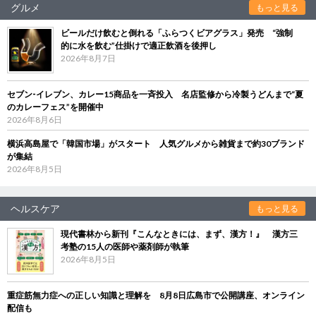
グルメ
もっと見る
ビールだけ飲むと倒れる「ふらつくビアグラス」発売 “強制
的に水を飲む”仕掛けで適正飲酒を後押し
2026年8月7日
セブン‐イレブン、カレー15商品を一斉投入 名店監修から冷製うどんまで“夏
のカレーフェス”を開催中
2026年8月6日
横浜高島屋で「韓国市場」がスタート 人気グルメから雑貨まで約30ブランド
が集結
2026年8月5日
ヘルスケア
もっと見る
現代書林から新刊『こんなときには、まず、漢方！』 漢方三
考塾の15人の医師や薬剤師が執筆
2026年8月5日
重症筋無力症への正しい知識と理解を 8月8日広島市で公開講座、オンライン
配信も