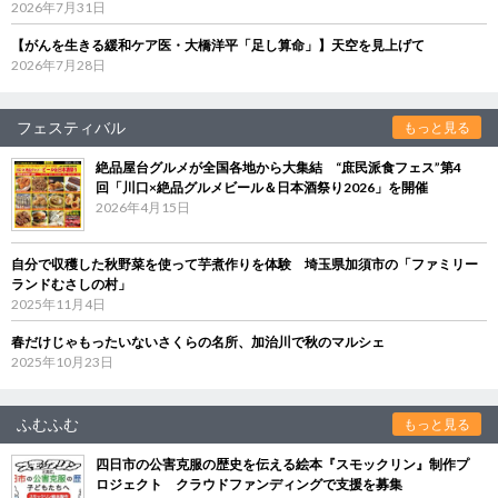
2026年7月31日
【がんを生きる緩和ケア医・大橋洋平「足し算命」】天空を見上げて
2026年7月28日
フェスティバル
もっと見る
絶品屋台グルメが全国各地から大集結 “庶民派食フェス”第4
回「川口×絶品グルメビール＆日本酒祭り2026」を開催
2026年4月15日
自分で収穫した秋野菜を使って芋煮作りを体験 埼玉県加須市の「ファミリー
ランドむさしの村」
2025年11月4日
春だけじゃもったいないさくらの名所、加治川で秋のマルシェ
2025年10月23日
ふむふむ
もっと見る
四日市の公害克服の歴史を伝える絵本『スモックリン』制作プ
ロジェクト クラウドファンディングで支援を募集