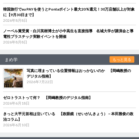
韓国旅行でau PAYを使うとPontaポイント最大20％還元！30万店舗以上が対象
に【9月30日まで】
2026年8月8日
ノーベル賞受賞・白川英樹博士が小中高生を直接指導 名城大学が講演会と導
電性プラスチック実験イベントを開催
2026年8月8日
まめ学
もっと見る
写真に埋まっている位置情報はおっかないのか 【岡嶋教授の
デジタル指南】
2026年7月22日
ゼロトラストって何？ 【岡嶋教授のデジタル指南】
2026年6月18日
きっと大平元首相は泣いている 【政眼鏡（せいがんきょう）－本田雅俊の政
治コラム】
2026年6月10日