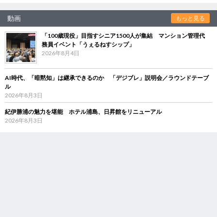
動画
もっと見る
「100歳現役」目指すシニア1500人が集結 マンション管理代
務員イベント「うぇるねすシップ」
2026年8月4日
AI時代、「暗黙知」は継承できるのか 「デジブレ」説明会／ラウンドテーブ
ル
2026年8月3日
紀伊勝浦の魅力を堪能 ホテル浦島、日昇館をリニューアル
2026年8月3日