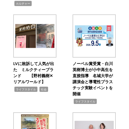
,
カルチャー
LVに敗訴して人気が出
ノーベル賞受賞・白川
た ミルクティーブラ
英樹博士が小中高生を
ンド 【野村義樹✕
直接指導 名城大学が
リアルワールド】
講演会と導電性プラス
チック実験イベントを
,
,
ライフスタイル
社会
開催
,
ライフスタイル