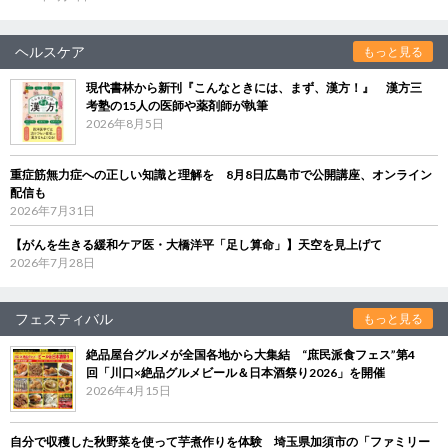
ヘルスケア
もっと見る
現代書林から新刊『こんなときには、まず、漢方！』 漢方三
考塾の15人の医師や薬剤師が執筆
2026年8月5日
重症筋無力症への正しい知識と理解を 8月8日広島市で公開講座、オンライン
配信も
2026年7月31日
【がんを生きる緩和ケア医・大橋洋平「足し算命」】天空を見上げて
2026年7月28日
フェスティバル
もっと見る
絶品屋台グルメが全国各地から大集結 “庶民派食フェス”第4
回「川口×絶品グルメビール＆日本酒祭り2026」を開催
2026年4月15日
自分で収穫した秋野菜を使って芋煮作りを体験 埼玉県加須市の「ファミリー