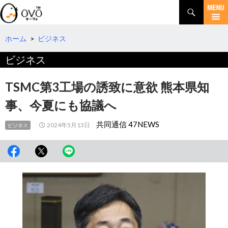
検
索
コ
ン
テ
ホーム
>
ビジネス
ン
ビジネス
ツ
へ
移
TSMC第3工場の誘致に意欲 熊本県知
動
事、今夏にも協議へ
共同通信 47NEWS
2024年5月13日
ビジネス