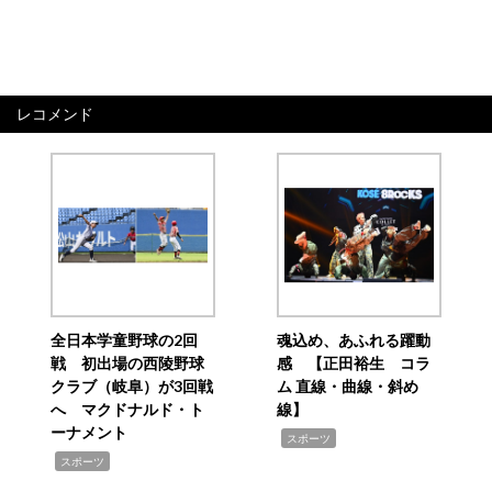
レコメンド
全日本学童野球の2回
魂込め、あふれる躍動
戦 初出場の西陵野球
感 【正田裕生 コラ
クラブ（岐阜）が3回戦
ム 直線・曲線・斜め
へ マクドナルド・ト
線】
ーナメント
,
スポーツ
,
スポーツ