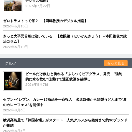
デジタル指南】
2026年7月22日
ゼロトラストって何？ 【岡嶋教授のデジタル指南】
2026年6月18日
きっと大平元首相は泣いている 【政眼鏡（せいがんきょう）－本田雅俊の政
治コラム】
2026年6月10日
グルメ
もっと見る
ビールだけ飲むと倒れる「ふらつくビアグラス」発売 “強制
的に水を飲む”仕掛けで適正飲酒を後押し
2026年8月7日
セブン‐イレブン、カレー15商品を一斉投入 名店監修から冷製うどんまで“夏
のカレーフェス”を開催中
2026年8月6日
横浜高島屋で「韓国市場」がスタート 人気グルメから雑貨まで約30ブランド
が集結
2026年8月5日