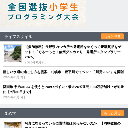
ライフスタイル
もっと見る
【参加無料】長野県内12カ所の発電所をめぐって豪華賞品をゲ
ット！「ぐるーっと！信州ダムめぐり 発電所スタンプラリー
2026」
2026年8月9日
新しい水辺の過ごし方を提案 札幌市・豊平川でイベント「川見2026」を開催
2026年8月9日
韓国旅行でau PAYを使うとPontaポイント最大20％還元！30万店舗以上が対象
に【9月30日まで】
2026年8月8日
まめ学
もっと見る
写真に埋まっている位置情報はおっかないのか 【岡嶋教授の