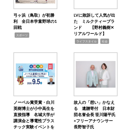
弓ヶ浜（鳥取）が初勝
LVに敗訴して人気が出
利 全日本学童野球の1
た ミルクティーブラ
回戦
ンド 【野村義樹✕
リアルワールド】
,
スポーツ
,
,
ライフスタイル
社会
ノーベル賞受賞・白川
故人の「想い」かなえ
英樹博士が小中高生を
る 遺贈寄付 日本財
直接指導 名城大学が
団名誉会長 笹川陽平氏
講演会と導電性プラス
×フリーアナウンサー
チック実験イベントを
長野智子氏