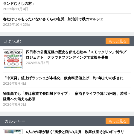
ランドむさしの村」
2025年11月4日
春だけじゃもったいないさくらの名所、加治川で秋のマルシェ
2025年10月23日
ふむふむ
もっと見る
四日市の公害克服の歴史を伝える絵本『スモックリン』制作プ
ロジェクト クラウドファンディングで支援を募集
2026年8月5日
「中東発」値上げラッシュが本格化 飲食料品値上げ、約3年ぶりの多さに
2026年8月4日
物価高でも「夏は家族で長距離ドライブ」 宿泊ドライブ予算4万円超、渋滞・
猛暑への備えも必須
2026年8月3日
カルチャー
もっと見る
6人の作家が描く“風景と猫”の共演 歌舞伎座そばのギャラリ