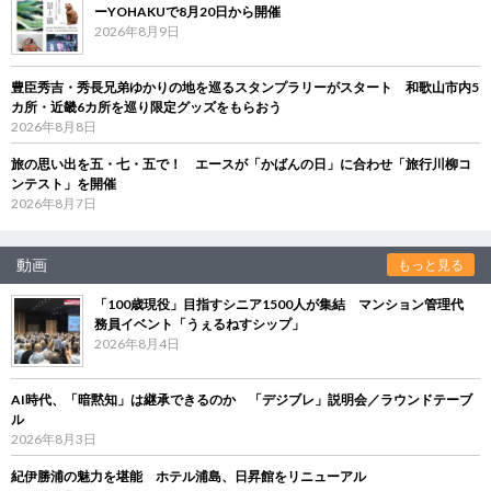
ーYOHAKUで8月20日から開催
2026年8月9日
豊臣秀吉・秀長兄弟ゆかりの地を巡るスタンプラリーがスタート 和歌山市内5
カ所・近畿6カ所を巡り限定グッズをもらおう
2026年8月8日
旅の思い出を五・七・五で！ エースが「かばんの日」に合わせ「旅行川柳コ
ンテスト」を開催
2026年8月7日
動画
もっと見る
「100歳現役」目指すシニア1500人が集結 マンション管理代
務員イベント「うぇるねすシップ」
2026年8月4日
AI時代、「暗黙知」は継承できるのか 「デジブレ」説明会／ラウンドテーブ
ル
2026年8月3日
紀伊勝浦の魅力を堪能 ホテル浦島、日昇館をリニューアル