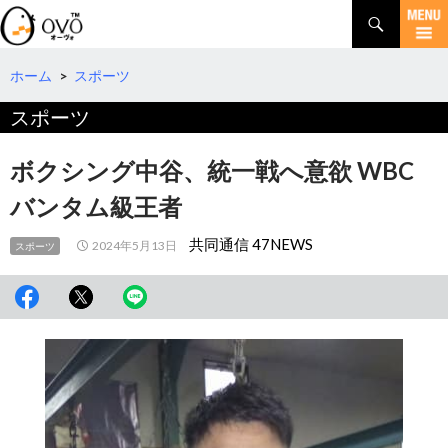
検
索
コ
ン
テ
ホーム
>
スポーツ
ン
スポーツ
ツ
へ
移
ボクシング中谷、統一戦へ意欲 WBC
動
バンタム級王者
共同通信 47NEWS
2024年5月13日
スポーツ