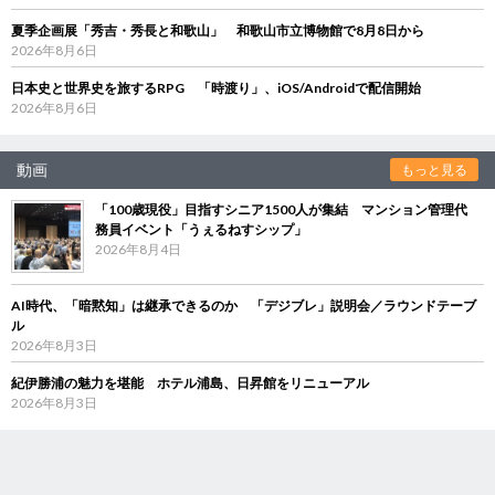
夏季企画展「秀吉・秀長と和歌山」 和歌山市立博物館で8月8日から
2026年8月6日
日本史と世界史を旅するRPG 「時渡り」、iOS/Androidで配信開始
2026年8月6日
動画
もっと見る
「100歳現役」目指すシニア1500人が集結 マンション管理代
務員イベント「うぇるねすシップ」
2026年8月4日
AI時代、「暗黙知」は継承できるのか 「デジブレ」説明会／ラウンドテーブ
ル
2026年8月3日
紀伊勝浦の魅力を堪能 ホテル浦島、日昇館をリニューアル
2026年8月3日