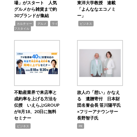
場」がスタート 人気
東洋大学教授 連載
グルメから雑貨まで約
「よんななエコノミ
30ブランドが集結
ー」
,
,
,
,
カルチャー
グルメ
ライ
ビジネス
フスタイル
不動産業界で来店率と
故人の「想い」かなえ
成約率を上げる方法を
る 遺贈寄付 日本財
伝授 いえらぶGROUP
団名誉会長 笹川陽平氏
が8月18、20日に無料
×フリーアナウンサー
セミナー
長野智子氏
,
ビジネス
PR