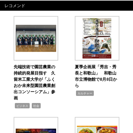
レコメンド
先端技術で園芸農業の
夏季企画展「秀吉・秀
持続的発展目指す 久
長と和歌山」 和歌山
留米工業大学が「ふく
市立博物館で8月8日か
おか未来型園芸農業創
ら
出コンソーシアム」参
,
カルチャー
画
,
,
ビジネス
社会