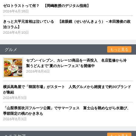
ゼロトラストって何？ 【岡嶋教授のデジタル指南】
2026年6月18日
きっと大平元首相は泣いている 【政眼鏡（せいがんきょう）－本田雅俊の政
治コラム】
2026年6月10日
グルメ
もっと見る
セブン‐イレブン、カレー15商品を一斉投入 名店監修から冷
製うどんまで“夏のカレーフェス”を開催中
2026年8月6日
横浜高島屋で「韓国市場」がスタート 人気グルメから雑貨まで約30ブランド
が集結
2026年8月5日
「山梨県笛吹川フルーツ公園」でサマーフェス 富士山を眺めながら水遊び、
季節限定の桃のかき氷も
2026年8月3日
ヘルスケア
もっと見る