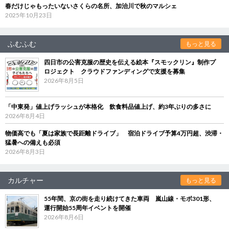
春だけじゃもったいないさくらの名所、加治川で秋のマルシェ
2025年10月23日
ふむふむ
もっと見る
四日市の公害克服の歴史を伝える絵本『スモックリン』制作プ
ロジェクト クラウドファンディングで支援を募集
2026年8月5日
「中東発」値上げラッシュが本格化 飲食料品値上げ、約3年ぶりの多さに
2026年8月4日
物価高でも「夏は家族で長距離ドライブ」 宿泊ドライブ予算4万円超、渋滞・
猛暑への備えも必須
2026年8月3日
カルチャー
もっと見る
55年間、京の街を走り続けてきた車両 嵐山線・モボ301形、
運行開始55周年イベントを開催
2026年8月6日