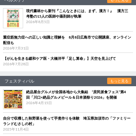
現代書林から新刊『こんなときには、まず、漢方！』 漢方三
考塾の15人の医師や薬剤師が執筆
2026年8月5日
重症筋無力症への正しい知識と理解を 8月8日広島市で公開講座、オンライン
配信も
2026年7月31日
【がんを生きる緩和ケア医・大橋洋平「足し算命」】天空を見上げて
2026年7月28日
フェスティバル
もっと見る
絶品屋台グルメが全国各地から大集結 “庶民派食フェス”第4
回「川口×絶品グルメビール＆日本酒祭り2026」を開催
2026年4月15日
自分で収穫した秋野菜を使って芋煮作りを体験 埼玉県加須市の「ファミリー
ランドむさしの村」
2025年11月4日