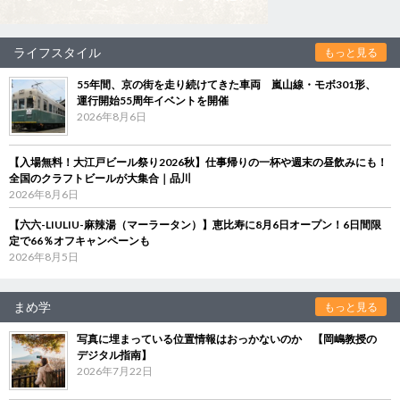
ライフスタイル
もっと見る
55年間、京の街を走り続けてきた車両 嵐山線・モボ301形、
運行開始55周年イベントを開催
2026年8月6日
【入場無料！大江戸ビール祭り2026秋】仕事帰りの一杯や週末の昼飲みにも！
全国のクラフトビールが大集合｜品川
2026年8月6日
【六六-LIULIU-麻辣湯（マーラータン）】恵比寿に8月6日オープン！6日間限
定で66％オフキャンペーンも
2026年8月5日
まめ学
もっと見る
写真に埋まっている位置情報はおっかないのか 【岡嶋教授の
デジタル指南】
2026年7月22日