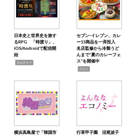
日本史と世界史を旅す
セブン‐イレブン、カレ
るRPG 「時渡り」、
ー15商品を一斉投入
iOS/Androidで配信開
名店監修から冷製うど
始
んまで“夏のカレーフェ
ス”を開催中
,
カルチャー
,
グルメ
横浜高島屋で「韓国市
行革甲子園 沼尾波子