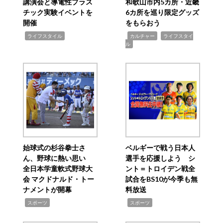
講演会と導電性プラス
和歌山市内5カ所・近畿
チック実験イベントを
6カ所を巡り限定グッズ
開催
をもらおう
,
,
,
ライフスタイル
カルチャー
ライフスタイ
ル
始球式の杉谷拳士さ
ベルギーで戦う日本人
ん、野球に熱い思い
選手を応援しよう シ
全日本学童軟式野球大
ント＝トロイデン戦全
会 マクドナルド・トー
試合をBS10が今季も無
ナメントが開幕
料放送
,
,
スポーツ
スポーツ