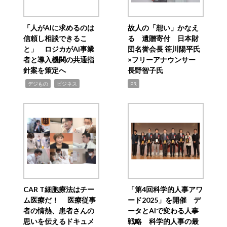
「人がAIに求めるのは
故人の「想い」かなえ
信頼し相談できるこ
る 遺贈寄付 日本財
と」 ロジカがAI事業
団名誉会長 笹川陽平氏
者と導入機関の共通指
×フリーアナウンサー
針案を策定へ
長野智子氏
,
,
デジもの
ビジネス
PR
CAR T細胞療法はチー
「第4回科学的人事アワ
ム医療だ！ 医療従事
ード2025」を開催 デ
者の情熱、患者さんの
ータとAIで変わる人事
思いを伝えるドキュメ
戦略 科学的人事の最