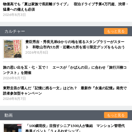
物価高でも「夏は家族で長距離ドライブ」 宿泊ドライブ予算4万円超、渋滞・
猛暑への備えも必須
2026年8月3日
カルチャー
もっと見る
豊臣秀吉・秀長兄弟ゆかりの地を巡るスタンプラリーがスター
ト 和歌山市内5カ所・近畿6カ所を巡り限定グッズをもらおう
2026年8月8日
旅の思い出を五・七・五で！ エースが「かばんの日」に合わせ「旅行川柳コ
ンテスト」を開催
2026年8月7日
東野圭吾が選んだ「記憶に残る一文」はどれ？ 最新作『永遠の記憶』発売で
読者参加型キャンペーン
2026年8月7日
動画
もっと見る
「100歳現役」目指すシニア1500人が集結 マンション管理代
務員イベント「うぇるねすシップ」