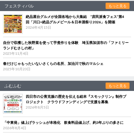
フェスティバル
もっと見る
絶品屋台グルメが全国各地から大集結 “庶民派食フェス”第4
回「川口×絶品グルメビール＆日本酒祭り2026」を開催
2026年4月15日
自分で収穫した秋野菜を使って芋煮作りを体験 埼玉県加須市の「ファミリー
ランドむさしの村」
2025年11月4日
春だけじゃもったいないさくらの名所、加治川で秋のマルシェ
2025年10月23日
ふむふむ
もっと見る
四日市の公害克服の歴史を伝える絵本『スモックリン』制作プ
ロジェクト クラウドファンディングで支援を募集
2026年8月5日
「中東発」値上げラッシュが本格化 飲食料品値上げ、約3年ぶりの多さに
2026年8月4日