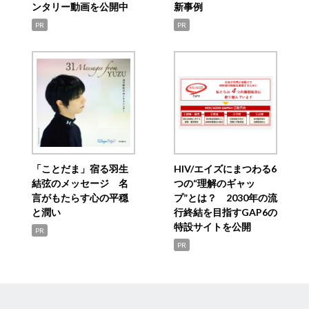
ンタリー動画を公開中
新事例
PR
PR
「ことだま」宿る羽生
HIV/エイズにまつわる6
結弦のメッセージ 名
つの“理解のギャッ
言がもたらす心の平穏
プ”とは？ 2030年の流
と潤い
行終結を目指すGAP6の
特設サイトを公開
PR
PR