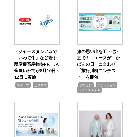
ドジャースタジアムで
旅の思い出を五・七・
「いわて牛」など岩手
五で！ エースが「か
県産農畜産物をPR JA
ばんの日」に合わせ
全農いわてが8月10日～
「旅行川柳コンテス
12日に実施
ト」を開催
,
,
,
,
,
スポーツ
ビジネス
おでかけ
ファッション
ライフスタイル