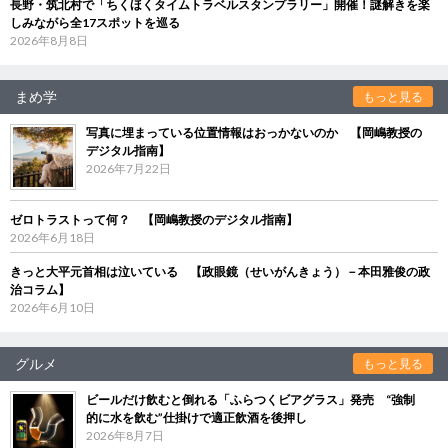
長野・筑北村で「ちくほくタイムトラベルスタンプラリー」開催！謎解きを楽
しみながら全17スポットを巡る
2026年8月8日
まめ学
もっと見る
写真に埋まっている位置情報はおっかないのか 【岡嶋教授の
デジタル指南】
2026年7月22日
ゼロトラストって何？ 【岡嶋教授のデジタル指南】
2026年6月18日
きっと大平元首相は泣いている 【政眼鏡（せいがんきょう）－本田雅俊の政
治コラム】
2026年6月10日
グルメ
もっと見る
ビールだけ飲むと倒れる「ふらつくビアグラス」発売 “強制
的に水を飲む”仕掛けで適正飲酒を後押し
2026年8月7日