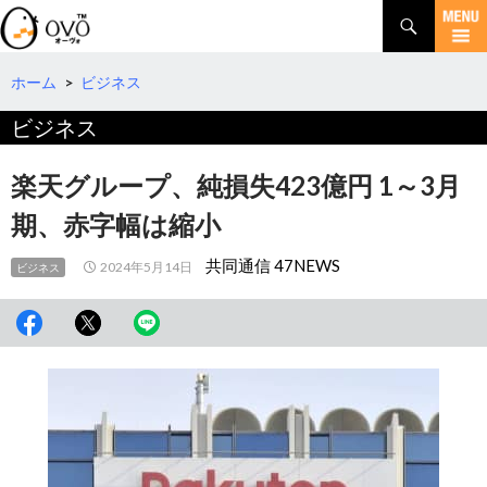
検
索
コ
ン
テ
ホーム
>
ビジネス
ン
ビジネス
ツ
へ
移
楽天グループ、純損失423億円 1～3月
動
期、赤字幅は縮小
共同通信 47NEWS
2024年5月14日
ビジネス