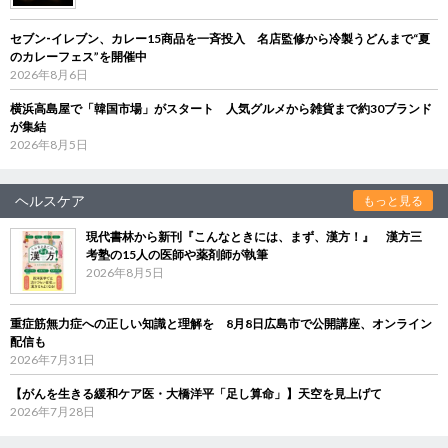
セブン‐イレブン、カレー15商品を一斉投入 名店監修から冷製うどんまで“夏
のカレーフェス”を開催中
2026年8月6日
横浜高島屋で「韓国市場」がスタート 人気グルメから雑貨まで約30ブランド
が集結
2026年8月5日
ヘルスケア
もっと見る
現代書林から新刊『こんなときには、まず、漢方！』 漢方三
考塾の15人の医師や薬剤師が執筆
2026年8月5日
重症筋無力症への正しい知識と理解を 8月8日広島市で公開講座、オンライン
配信も
2026年7月31日
【がんを生きる緩和ケア医・大橋洋平「足し算命」】天空を見上げて
2026年7月28日