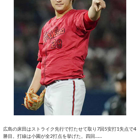
広島の床田はストライク先行で打たせて取り7回5安打1失点で4
勝目。打線は小園が全2打点を挙げた。四回……