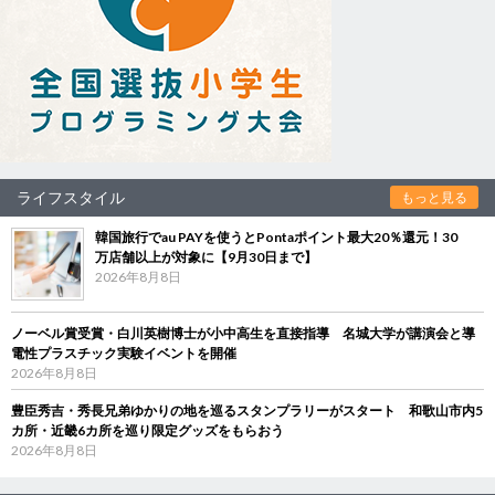
ライフスタイル
もっと見る
韓国旅行でau PAYを使うとPontaポイント最大20％還元！30
万店舗以上が対象に【9月30日まで】
2026年8月8日
ノーベル賞受賞・白川英樹博士が小中高生を直接指導 名城大学が講演会と導
電性プラスチック実験イベントを開催
2026年8月8日
豊臣秀吉・秀長兄弟ゆかりの地を巡るスタンプラリーがスタート 和歌山市内5
カ所・近畿6カ所を巡り限定グッズをもらおう
2026年8月8日