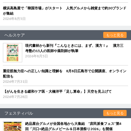
横浜高島屋で「韓国市場」がスタート 人気グルメから雑貨まで約30ブランド
が集結
2026年8月5日
ヘルスケア
もっと見る
現代書林から新刊『こんなときには、まず、漢方！』 漢方三
考塾の15人の医師や薬剤師が執筆
2026年8月5日
重症筋無力症への正しい知識と理解を 8月8日広島市で公開講座、オンライン
配信も
2026年7月31日
【がんを生きる緩和ケア医・大橋洋平「足し算命」】天空を見上げて
2026年7月28日
フェスティバル
もっと見る
絶品屋台グルメが全国各地から大集結 “庶民派食フェス”第4
回「川口×絶品グルメビール＆日本酒祭り2026」を開催