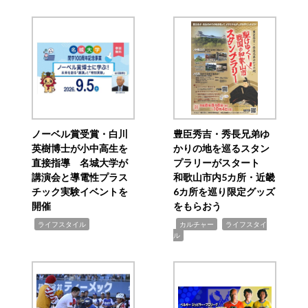
ノーベル賞受賞・白川
豊臣秀吉・秀長兄弟ゆ
英樹博士が小中高生を
かりの地を巡るスタン
直接指導 名城大学が
プラリーがスタート
講演会と導電性プラス
和歌山市内5カ所・近畿
チック実験イベントを
6カ所を巡り限定グッズ
開催
をもらおう
,
,
,
ライフスタイル
カルチャー
ライフスタイ
ル