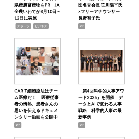
県産農畜産物をPR JA
団名誉会長 笹川陽平氏
全農いわてが8月10日～
×フリーアナウンサー
12日に実施
長野智子氏
,
,
スポーツ
ビジネス
PR
CAR T細胞療法はチー
「第4回科学的人事アワ
ム医療だ！ 医療従事
ード2025」を開催 デ
者の情熱、患者さんの
ータとAIで変わる人事
思いを伝えるドキュメ
戦略 科学的人事の最
ンタリー動画を公開中
新事例
PR
PR