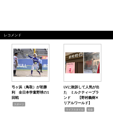
レコメンド
弓ヶ浜（鳥取）が初勝
LVに敗訴して人気が出
利 全日本学童野球の1
た ミルクティーブラ
回戦
ンド 【野村義樹✕
リアルワールド】
,
スポーツ
,
,
ライフスタイル
社会