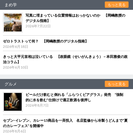
まめ学
もっと見る
写真に埋まっている位置情報はおっかないのか 【岡嶋教授の
デジタル指南】
2026年7月22日
ゼロトラストって何？ 【岡嶋教授のデジタル指南】
2026年6月18日
きっと大平元首相は泣いている 【政眼鏡（せいがんきょう）－本田雅俊の政
治コラム】
2026年6月10日
グルメ
もっと見る
ビールだけ飲むと倒れる「ふらつくビアグラス」発売 “強制
的に水を飲む”仕掛けで適正飲酒を後押し
2026年8月7日
セブン‐イレブン、カレー15商品を一斉投入 名店監修から冷製うどんまで“夏
のカレーフェス”を開催中
2026年8月6日