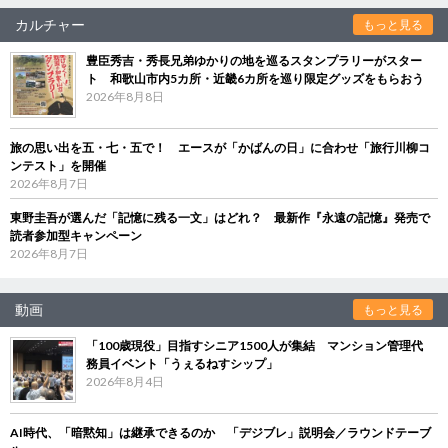
カルチャー
もっと見る
豊臣秀吉・秀長兄弟ゆかりの地を巡るスタンプラリーがスター
ト 和歌山市内5カ所・近畿6カ所を巡り限定グッズをもらおう
2026年8月8日
旅の思い出を五・七・五で！ エースが「かばんの日」に合わせ「旅行川柳コ
ンテスト」を開催
2026年8月7日
東野圭吾が選んだ「記憶に残る一文」はどれ？ 最新作『永遠の記憶』発売で
読者参加型キャンペーン
2026年8月7日
動画
もっと見る
「100歳現役」目指すシニア1500人が集結 マンション管理代
務員イベント「うぇるねすシップ」
2026年8月4日
AI時代、「暗黙知」は継承できるのか 「デジブレ」説明会／ラウンドテーブ