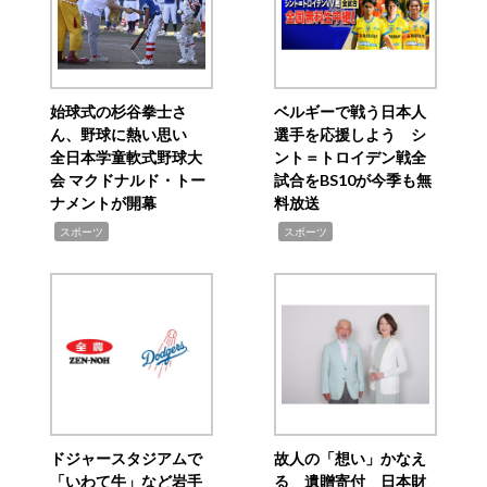
始球式の杉谷拳士さ
ベルギーで戦う日本人
ん、野球に熱い思い
選手を応援しよう シ
全日本学童軟式野球大
ント＝トロイデン戦全
会 マクドナルド・トー
試合をBS10が今季も無
ナメントが開幕
料放送
,
,
スポーツ
スポーツ
ドジャースタジアムで
故人の「想い」かなえ
「いわて牛」など岩手
る 遺贈寄付 日本財