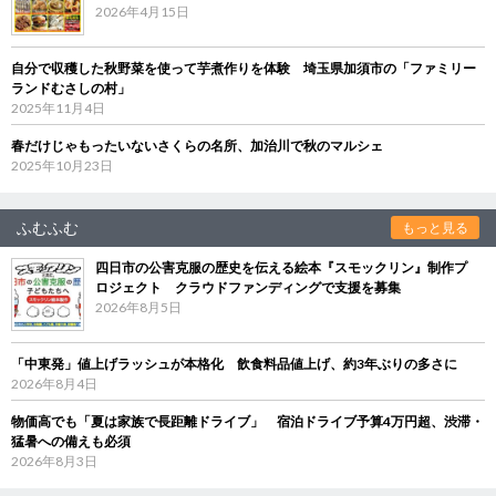
2026年4月15日
自分で収穫した秋野菜を使って芋煮作りを体験 埼玉県加須市の「ファミリー
ランドむさしの村」
2025年11月4日
春だけじゃもったいないさくらの名所、加治川で秋のマルシェ
2025年10月23日
ふむふむ
もっと見る
四日市の公害克服の歴史を伝える絵本『スモックリン』制作プ
ロジェクト クラウドファンディングで支援を募集
2026年8月5日
「中東発」値上げラッシュが本格化 飲食料品値上げ、約3年ぶりの多さに
2026年8月4日
物価高でも「夏は家族で長距離ドライブ」 宿泊ドライブ予算4万円超、渋滞・
猛暑への備えも必須
2026年8月3日