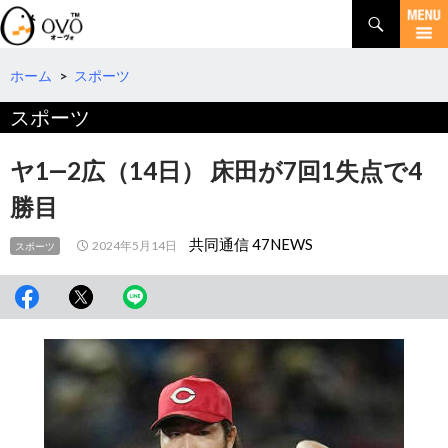
検
索
コ
ン
テ
ホーム
>
スポーツ
ン
スポーツ
ツ
へ
移
ヤ1―2広（14日） 床田が7回1失点で4
動
勝目
共同通信 47NEWS
2024年5月14日
スポーツ