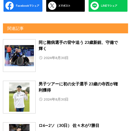
関連記事
同じ難病選手の背中追う 23歳新鋭、守備で
輝く
2024年8月30日
男子ツアーに初の女子選手 23歳の寺西が権
利獲得
2024年8月30日
ロ6―2ソ（30日） 佐々木が7勝目