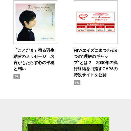
「ことだま」宿る羽生
HIV/エイズにまつわる6
結弦のメッセージ 名
つの“理解のギャッ
言がもたらす心の平穏
プ”とは？ 2030年の流
と潤い
行終結を目指すGAP6の
特設サイトを公開
PR
PR