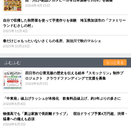
回「川口×絶品グルメビール＆日本酒祭り2026」を開催
2026年4月15日
自分で収穫した秋野菜を使って芋煮作りを体験 埼玉県加須市の「ファミリー
ランドむさしの村」
2025年11月4日
春だけじゃもったいないさくらの名所、加治川で秋のマルシェ
2025年10月23日
ふむふむ
もっと見る
四日市の公害克服の歴史を伝える絵本『スモックリン』制作プ
ロジェクト クラウドファンディングで支援を募集
2026年8月5日
「中東発」値上げラッシュが本格化 飲食料品値上げ、約3年ぶりの多さに
2026年8月4日
物価高でも「夏は家族で長距離ドライブ」 宿泊ドライブ予算4万円超、渋滞・
猛暑への備えも必須
2026年8月3日