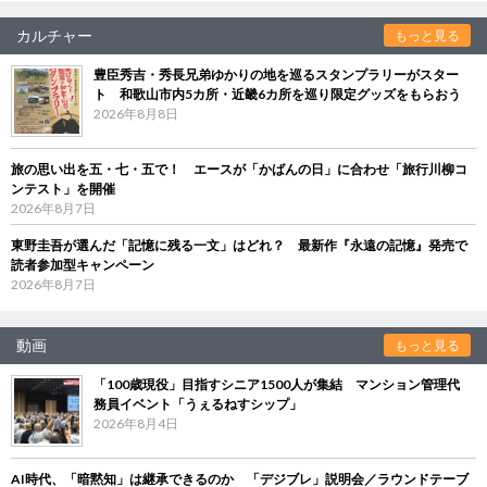
カルチャー
もっと見る
豊臣秀吉・秀長兄弟ゆかりの地を巡るスタンプラリーがスター
ト 和歌山市内5カ所・近畿6カ所を巡り限定グッズをもらおう
2026年8月8日
旅の思い出を五・七・五で！ エースが「かばんの日」に合わせ「旅行川柳コ
ンテスト」を開催
2026年8月7日
東野圭吾が選んだ「記憶に残る一文」はどれ？ 最新作『永遠の記憶』発売で
読者参加型キャンペーン
2026年8月7日
動画
もっと見る
「100歳現役」目指すシニア1500人が集結 マンション管理代
務員イベント「うぇるねすシップ」
2026年8月4日
AI時代、「暗黙知」は継承できるのか 「デジブレ」説明会／ラウンドテーブ