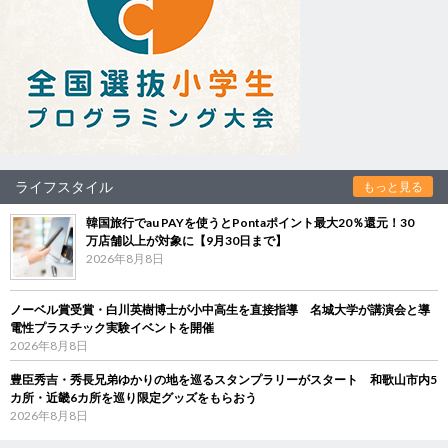
ライフスタイル
もっと見る
韓国旅行でau PAYを使うとPontaポイント最大20％還元！30
万店舗以上が対象に【9月30日まで】
2026年8月8日
ノーベル賞受賞・白川英樹博士が小中高生を直接指導 名城大学が講演会と導
電性プラスチック実験イベントを開催
2026年8月8日
豊臣秀吉・秀長兄弟ゆかりの地を巡るスタンプラリーがスタート 和歌山市内5
カ所・近畿6カ所を巡り限定グッズをもらおう
2026年8月8日