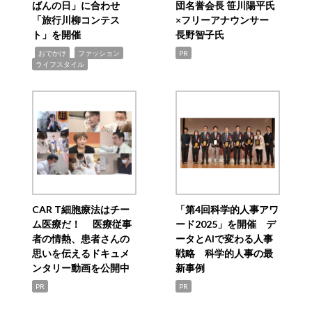
ばんの日」に合わせ
団名誉会長 笹川陽平氏
「旅行川柳コンテス
×フリーアナウンサー
ト」を開催
長野智子氏
,
,
,
おでかけ
ファッション
PR
ライフスタイル
CAR T細胞療法はチー
「第4回科学的人事アワ
ム医療だ！ 医療従事
ード2025」を開催 デ
者の情熱、患者さんの
ータとAIで変わる人事
思いを伝えるドキュメ
戦略 科学的人事の最
ンタリー動画を公開中
新事例
PR
PR