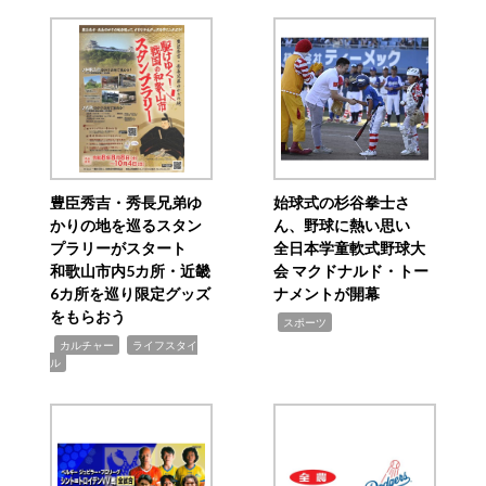
豊臣秀吉・秀長兄弟ゆ
始球式の杉谷拳士さ
かりの地を巡るスタン
ん、野球に熱い思い
プラリーがスタート
全日本学童軟式野球大
和歌山市内5カ所・近畿
会 マクドナルド・トー
6カ所を巡り限定グッズ
ナメントが開幕
をもらおう
,
スポーツ
,
,
カルチャー
ライフスタイ
ル