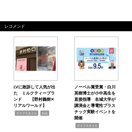
レコメンド
LVに敗訴して人気が出
ノーベル賞受賞・白川
た ミルクティーブラ
英樹博士が小中高生を
ンド 【野村義樹✕
直接指導 名城大学が
リアルワールド】
講演会と導電性プラス
チック実験イベントを
,
,
ライフスタイル
社会
開催
,
ライフスタイル