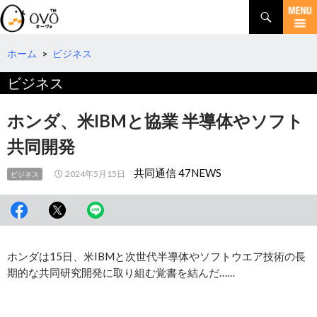
検
索
コ
ン
テ
ホーム
>
ビジネス
ン
ビジネス
ツ
へ
移
ホンダ、米IBMと協業 半導体やソフト
動
共同開発
共同通信 47NEWS
2024年5月15日
ビジネス
ホンダは15日、米IBMと次世代半導体やソフトウエア技術の長
期的な共同研究開発に取り組む覚書を結んだ……