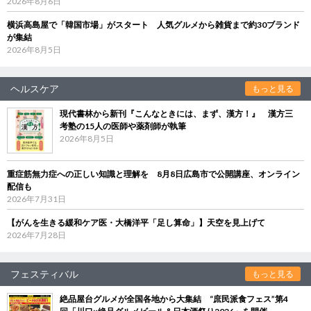
2026年8月6日
横浜高島屋で「韓国市場」がスタート 人気グルメから雑貨まで約30ブランド
が集結
2026年8月5日
ヘルスケア
もっと見る
現代書林から新刊『こんなときには、まず、漢方！』 漢方三
考塾の15人の医師や薬剤師が執筆
2026年8月5日
重症筋無力症への正しい知識と理解を 8月8日広島市で公開講座、オンライン
配信も
2026年7月31日
【がんを生きる緩和ケア医・大橋洋平「足し算命」】天空を見上げて
2026年7月28日
フェスティバル
もっと見る
絶品屋台グルメが全国各地から大集結 “庶民派食フェス”第4