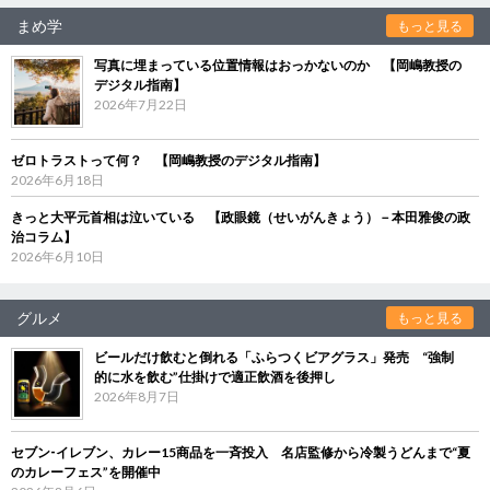
まめ学
もっと見る
写真に埋まっている位置情報はおっかないのか 【岡嶋教授の
デジタル指南】
2026年7月22日
ゼロトラストって何？ 【岡嶋教授のデジタル指南】
2026年6月18日
きっと大平元首相は泣いている 【政眼鏡（せいがんきょう）－本田雅俊の政
治コラム】
2026年6月10日
グルメ
もっと見る
ビールだけ飲むと倒れる「ふらつくビアグラス」発売 “強制
的に水を飲む”仕掛けで適正飲酒を後押し
2026年8月7日
セブン‐イレブン、カレー15商品を一斉投入 名店監修から冷製うどんまで“夏
のカレーフェス”を開催中