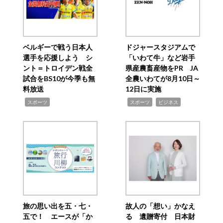
ベルギーで戦う日本人
ドジャースタジアムで
選手を応援しよう シ
「いわて牛」など岩手
ント＝トロイデン戦全
県産農畜産物をPR JA
試合をBS10が今季も無
全農いわてが8月10日～
料放送
12日に実施
,
,
,
スポーツ
スポーツ
ビジネス
旅の思い出を五・七・
故人の「想い」かなえ
五で！ エースが「か
る 遺贈寄付 日本財