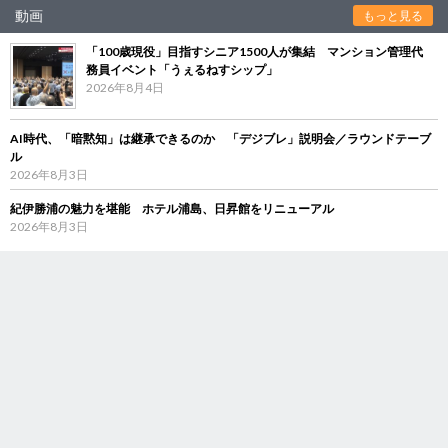
動画
もっと見る
「100歳現役」目指すシニア1500人が集結 マンション管理代
務員イベント「うぇるねすシップ」
2026年8月4日
AI時代、「暗黙知」は継承できるのか 「デジブレ」説明会／ラウンドテーブ
ル
2026年8月3日
紀伊勝浦の魅力を堪能 ホテル浦島、日昇館をリニューアル
2026年8月3日