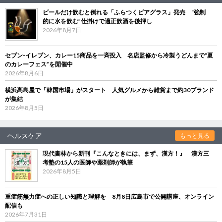
ビールだけ飲むと倒れる「ふらつくビアグラス」発売 “強制
的に水を飲む”仕掛けで適正飲酒を後押し
2026年8月7日
セブン‐イレブン、カレー15商品を一斉投入 名店監修から冷製うどんまで“夏
のカレーフェス”を開催中
2026年8月6日
横浜高島屋で「韓国市場」がスタート 人気グルメから雑貨まで約30ブランド
が集結
2026年8月5日
ヘルスケア
もっと見る
現代書林から新刊『こんなときには、まず、漢方！』 漢方三
考塾の15人の医師や薬剤師が執筆
2026年8月5日
重症筋無力症への正しい知識と理解を 8月8日広島市で公開講座、オンライン
配信も
2026年7月31日