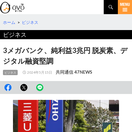
検
索
コ
ン
テ
ホーム
>
ビジネス
ン
ビジネス
ツ
へ
移
3メガバンク、純利益3兆円 脱炭素、デ
動
ジタル融資堅調
共同通信 47NEWS
2024年5月15日
ビジネス