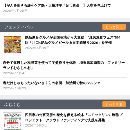
【がんを生きる緩和ケア医・大橋洋平「足し算命」】天空を見上げて
2026年7月28日
フェスティバル
もっと見る
絶品屋台グルメが全国各地から大集結 “庶民派食フェス”第4
回「川口×絶品グルメビール＆日本酒祭り2026」を開催
2026年4月15日
自分で収穫した秋野菜を使って芋煮作りを体験 埼玉県加須市の「ファミリー
ランドむさしの村」
2025年11月4日
春だけじゃもったいないさくらの名所、加治川で秋のマルシェ
2025年10月23日
ふむふむ
もっと見る
四日市の公害克服の歴史を伝える絵本『スモックリン』制作プ
ロジェクト クラウドファンディングで支援を募集
2026年8月5日