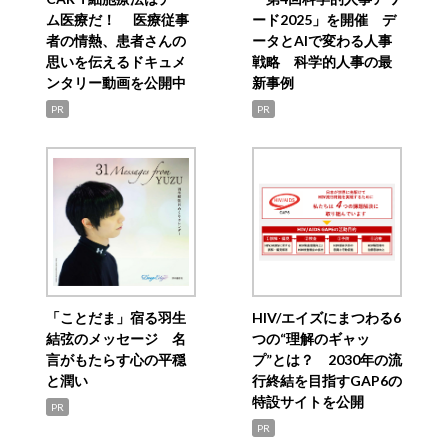
ム医療だ！ 医療従事
ード2025」を開催 デ
者の情熱、患者さんの
ータとAIで変わる人事
思いを伝えるドキュメ
戦略 科学的人事の最
ンタリー動画を公開中
新事例
PR
PR
「ことだま」宿る羽生
HIV/エイズにまつわる6
結弦のメッセージ 名
つの“理解のギャッ
言がもたらす心の平穏
プ”とは？ 2030年の流
と潤い
行終結を目指すGAP6の
特設サイトを公開
PR
PR