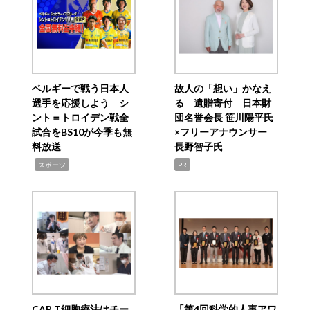
ベルギーで戦う日本人
故人の「想い」かなえ
選手を応援しよう シ
る 遺贈寄付 日本財
ント＝トロイデン戦全
団名誉会長 笹川陽平氏
試合をBS10が今季も無
×フリーアナウンサー
料放送
長野智子氏
,
スポーツ
PR
CAR T細胞療法はチー
「第4回科学的人事アワ