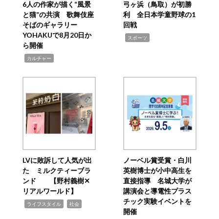
6人の作家が描く“風景
弓ヶ浜（鳥取）が初勝
と猫”の共演 歌舞伎座
利 全日本学童野球の1
そばのギャラリー
回戦
YOHAKUで8月20日か
,
スポーツ
ら開催
,
カルチャー
LVに敗訴して人気が出
ノーベル賞受賞・白川
た ミルクティーブラ
英樹博士が小中高生を
ンド 【野村義樹✕
直接指導 名城大学が
リアルワールド】
講演会と導電性プラス
チック実験イベントを
,
,
ライフスタイル
社会
開催