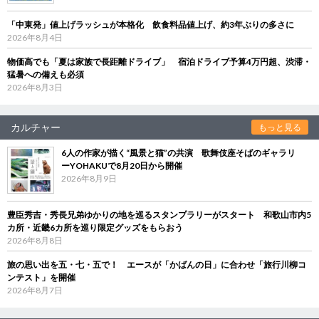
「中東発」値上げラッシュが本格化 飲食料品値上げ、約3年ぶりの多さに
2026年8月4日
物価高でも「夏は家族で長距離ドライブ」 宿泊ドライブ予算4万円超、渋滞・
猛暑への備えも必須
2026年8月3日
カルチャー
もっと見る
6人の作家が描く“風景と猫”の共演 歌舞伎座そばのギャラリ
ーYOHAKUで8月20日から開催
2026年8月9日
豊臣秀吉・秀長兄弟ゆかりの地を巡るスタンプラリーがスタート 和歌山市内5
カ所・近畿6カ所を巡り限定グッズをもらおう
2026年8月8日
旅の思い出を五・七・五で！ エースが「かばんの日」に合わせ「旅行川柳コ
ンテスト」を開催
2026年8月7日