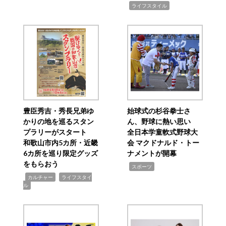
,
ライフスタイル
豊臣秀吉・秀長兄弟ゆ
始球式の杉谷拳士さ
かりの地を巡るスタン
ん、野球に熱い思い
プラリーがスタート
全日本学童軟式野球大
和歌山市内5カ所・近畿
会 マクドナルド・トー
6カ所を巡り限定グッズ
ナメントが開幕
をもらおう
,
スポーツ
,
,
カルチャー
ライフスタイ
ル