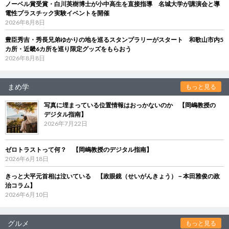
ノーベル賞受賞・白川英樹博士が小中高生を直接指導 名城大学が講演会と導
電性プラスチック実験イベントを開催
2026年8月8日
豊臣秀吉・秀長兄弟ゆかりの地を巡るスタンプラリーがスタート 和歌山市内5
カ所・近畿6カ所を巡り限定グッズをもらおう
2026年8月8日
まめ学
もっと見る
写真に埋まっている位置情報はおっかないのか 【岡嶋教授の
デジタル指南】
2026年7月22日
ゼロトラストって何？ 【岡嶋教授のデジタル指南】
2026年6月18日
きっと大平元首相は泣いている 【政眼鏡（せいがんきょう）－本田雅俊の政
治コラム】
2026年6月10日
グルメ
もっと見る