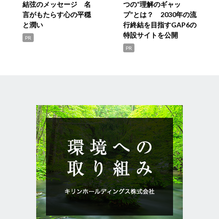
結弦のメッセージ 名
つの“理解のギャッ
言がもたらす心の平穏
プ”とは？ 2030年の流
と潤い
行終結を目指すGAP6の
特設サイトを公開
PR
PR