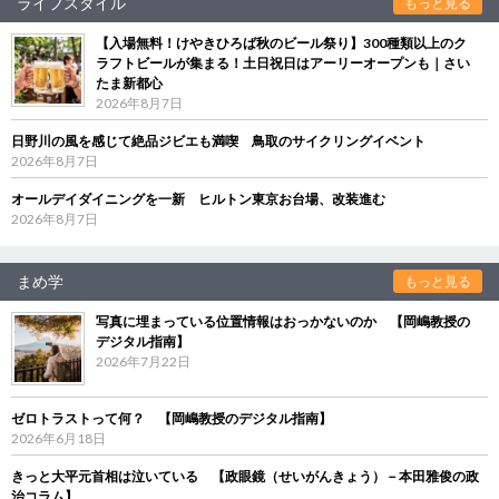
ライフスタイル
もっと見る
【入場無料！けやきひろば秋のビール祭り】300種類以上のク
ラフトビールが集まる！土日祝日はアーリーオープンも｜さい
たま新都心
2026年8月7日
日野川の風を感じて絶品ジビエも満喫 鳥取のサイクリングイベント
2026年8月7日
オールデイダイニングを一新 ヒルトン東京お台場、改装進む
2026年8月7日
まめ学
もっと見る
写真に埋まっている位置情報はおっかないのか 【岡嶋教授の
デジタル指南】
2026年7月22日
ゼロトラストって何？ 【岡嶋教授のデジタル指南】
2026年6月18日
きっと大平元首相は泣いている 【政眼鏡（せいがんきょう）－本田雅俊の政
治コラム】