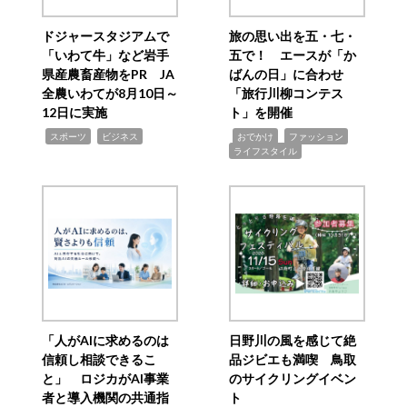
ドジャースタジアムで
旅の思い出を五・七・
「いわて牛」など岩手
五で！ エースが「か
県産農畜産物をPR JA
ばんの日」に合わせ
全農いわてが8月10日～
「旅行川柳コンテス
12日に実施
ト」を開催
,
,
,
,
,
スポーツ
ビジネス
おでかけ
ファッション
ライフスタイル
「人がAIに求めるのは
日野川の風を感じて絶
信頼し相談できるこ
品ジビエも満喫 鳥取
と」 ロジカがAI事業
のサイクリングイベン
者と導入機関の共通指
ト