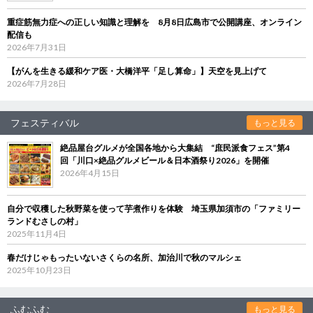
重症筋無力症への正しい知識と理解を 8月8日広島市で公開講座、オンライン
配信も
2026年7月31日
【がんを生きる緩和ケア医・大橋洋平「足し算命」】天空を見上げて
2026年7月28日
フェスティバル
もっと見る
絶品屋台グルメが全国各地から大集結 “庶民派食フェス”第4
回「川口×絶品グルメビール＆日本酒祭り2026」を開催
2026年4月15日
自分で収穫した秋野菜を使って芋煮作りを体験 埼玉県加須市の「ファミリー
ランドむさしの村」
2025年11月4日
春だけじゃもったいないさくらの名所、加治川で秋のマルシェ
2025年10月23日
ふむふむ
もっと見る