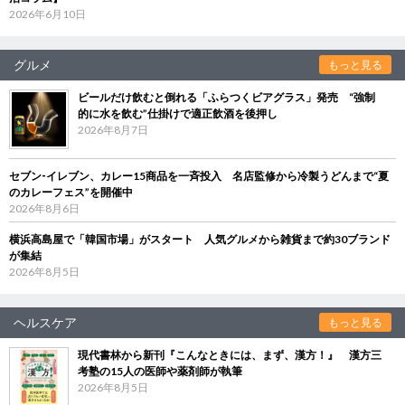
2026年6月10日
グルメ
もっと見る
ビールだけ飲むと倒れる「ふらつくビアグラス」発売 “強制
的に水を飲む”仕掛けで適正飲酒を後押し
2026年8月7日
セブン‐イレブン、カレー15商品を一斉投入 名店監修から冷製うどんまで“夏
のカレーフェス”を開催中
2026年8月6日
横浜高島屋で「韓国市場」がスタート 人気グルメから雑貨まで約30ブランド
が集結
2026年8月5日
ヘルスケア
もっと見る
現代書林から新刊『こんなときには、まず、漢方！』 漢方三
考塾の15人の医師や薬剤師が執筆
2026年8月5日