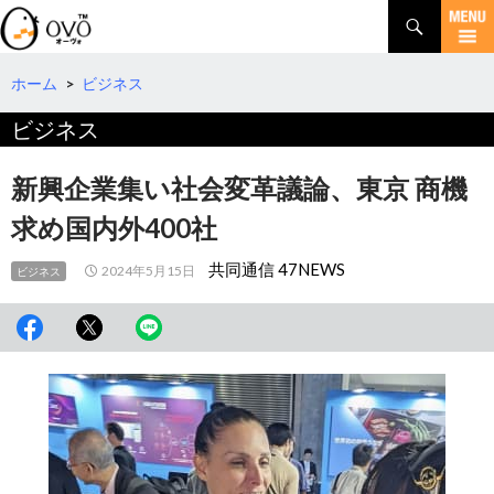
検
索
コ
ン
テ
ホーム
>
ビジネス
ン
ビジネス
ツ
へ
移
新興企業集い社会変革議論、東京 商機
動
求め国内外400社
共同通信 47NEWS
2024年5月15日
ビジネス