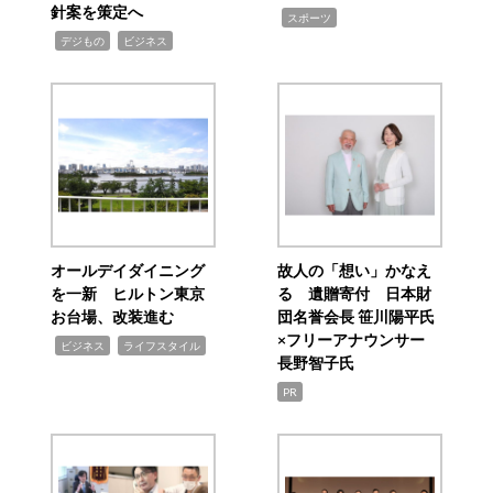
針案を策定へ
,
スポーツ
,
,
デジもの
ビジネス
オールデイダイニング
故人の「想い」かなえ
を一新 ヒルトン東京
る 遺贈寄付 日本財
お台場、改装進む
団名誉会長 笹川陽平氏
×フリーアナウンサー
,
,
ビジネス
ライフスタイル
長野智子氏
PR