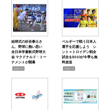
始球式の杉谷拳士さ
ベルギーで戦う日本人
ん、野球に熱い思い
選手を応援しよう シ
全日本学童軟式野球大
ント＝トロイデン戦全
会 マクドナルド・トー
試合をBS10が今季も無
ナメントが開幕
料放送
,
,
スポーツ
スポーツ