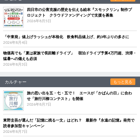
四日市の公害克服の歴史を伝える絵本『スモックリン』制作プ
ロジェクト クラウドファンディングで支援を募集
2026年8月5日
「中東発」値上げラッシュが本格化 飲食料品値上げ、約3年ぶりの多さに
2026年8月4日
物価高でも「夏は家族で長距離ドライブ」 宿泊ドライブ予算4万円超、渋滞・
猛暑への備えも必須
2026年8月3日
カルチャー
もっと見る
旅の思い出を五・七・五で！ エースが「かばんの日」に合わ
せ「旅行川柳コンテスト」を開催
2026年8月7日
東野圭吾が選んだ「記憶に残る一文」はどれ？ 最新作『永遠の記憶』発売で
読者参加型キャンペーン
2026年8月7日