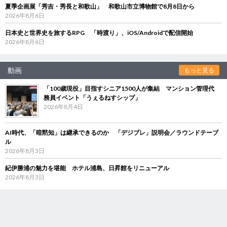
夏季企画展「秀吉・秀長と和歌山」 和歌山市立博物館で8月8日から
2026年8月6日
日本史と世界史を旅するRPG 「時渡り」、iOS/Androidで配信開始
2026年8月6日
動画
もっと見る
「100歳現役」目指すシニア1500人が集結 マンション管理代
務員イベント「うぇるねすシップ」
2026年8月4日
AI時代、「暗黙知」は継承できるのか 「デジブレ」説明会／ラウンドテーブ
ル
2026年8月3日
紀伊勝浦の魅力を堪能 ホテル浦島、日昇館をリニューアル
2026年8月3日