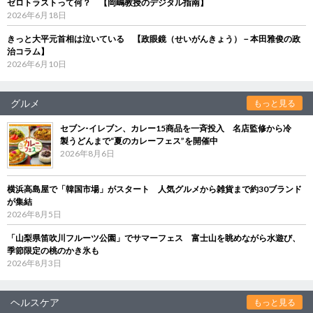
ゼロトラストって何？ 【岡嶋教授のデジタル指南】
2026年6月18日
きっと大平元首相は泣いている 【政眼鏡（せいがんきょう）－本田雅俊の政
治コラム】
2026年6月10日
グルメ
もっと見る
セブン‐イレブン、カレー15商品を一斉投入 名店監修から冷
製うどんまで“夏のカレーフェス”を開催中
2026年8月6日
横浜高島屋で「韓国市場」がスタート 人気グルメから雑貨まで約30ブランド
が集結
2026年8月5日
「山梨県笛吹川フルーツ公園」でサマーフェス 富士山を眺めながら水遊び、
季節限定の桃のかき氷も
2026年8月3日
ヘルスケア
もっと見る