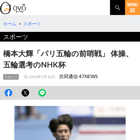
検
索
コ
ン
テ
ホーム
>
スポーツ
ン
スポーツ
ツ
へ
移
橋本大輝「パリ五輪の前哨戦」 体操、
動
五輪選考のNHK杯
共同通信 47NEWS
2024年5月15日
スポーツ