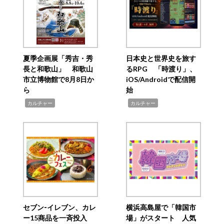
夏季企画展「秀吉・秀
日本史と世界史を旅す
長と和歌山」 和歌山
るRPG 「時渡り」、
市立博物館で8月8日か
iOS/Androidで配信開
ら
始
,
,
カルチャー
カルチャー
セブン‐イレブン、カレ
横浜高島屋で「韓国市
ー15商品を一斉投入
場」がスタート 人気