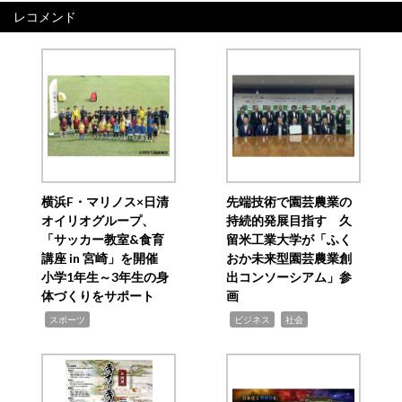
レコメンド
横浜F・マリノス×日清
先端技術で園芸農業の
オイリオグループ、
持続的発展目指す 久
「サッカー教室&食育
留米工業大学が「ふく
講座 in 宮崎」を開催
おか未来型園芸農業創
小学1年生～3年生の身
出コンソーシアム」参
体づくりをサポート
画
,
,
,
スポーツ
ビジネス
社会