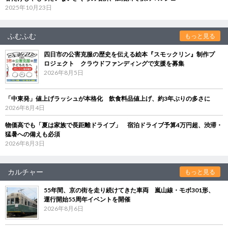
2025年10月23日
ふむふむ
もっと見る
四日市の公害克服の歴史を伝える絵本『スモックリン』制作プ
ロジェクト クラウドファンディングで支援を募集
2026年8月5日
「中東発」値上げラッシュが本格化 飲食料品値上げ、約3年ぶりの多さに
2026年8月4日
物価高でも「夏は家族で長距離ドライブ」 宿泊ドライブ予算4万円超、渋滞・
猛暑への備えも必須
2026年8月3日
カルチャー
もっと見る
55年間、京の街を走り続けてきた車両 嵐山線・モボ301形、
運行開始55周年イベントを開催
2026年8月6日