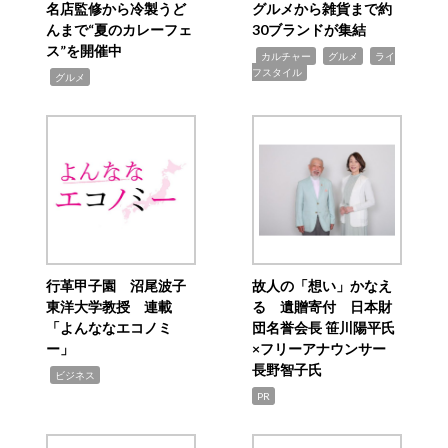
名店監修から冷製うど
グルメから雑貨まで約
んまで“夏のカレーフェ
30ブランドが集結
ス”を開催中
,
,
,
カルチャー
グルメ
ライ
フスタイル
,
グルメ
行革甲子園 沼尾波子
故人の「想い」かなえ
東洋大学教授 連載
る 遺贈寄付 日本財
「よんななエコノミ
団名誉会長 笹川陽平氏
ー」
×フリーアナウンサー
長野智子氏
,
ビジネス
PR