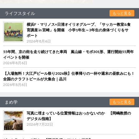
ライフスタイル
もっと見る
横浜F・マリノス×日清オイリオグループ、「サッカー教室&食
育講座 in 宮崎」を開催 小学1年生～3年生の身体づくりをサ
ポート
2026年8月6日
55年間、京の街を走り続けてきた車両 嵐山線・モボ301形、運行開始55周年
イベントを開催
2026年8月6日
【入場無料！大江戸ビール祭り2026秋】仕事帰りの一杯や週末の昼飲みにも！
全国のクラフトビールが大集合｜品川
2026年8月6日
まめ学
もっと見る
写真に埋まっている位置情報はおっかないのか 【岡嶋教授の
デジタル指南】
2026年7月22日