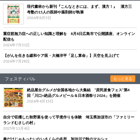
現代書林から新刊『こんなときには、まず、漢方！』 漢方三
考塾の15人の医師や薬剤師が執筆
2026年8月5日
重症筋無力症への正しい知識と理解を 8月8日広島市で公開講座、オンライン
配信も
2026年7月31日
【がんを生きる緩和ケア医・大橋洋平「足し算命」】天空を見上げて
2026年7月28日
フェスティバル
もっと見る
絶品屋台グルメが全国各地から大集結 “庶民派食フェス”第4
回「川口×絶品グルメビール＆日本酒祭り2026」を開催
2026年4月15日
自分で収穫した秋野菜を使って芋煮作りを体験 埼玉県加須市の「ファミリー
ランドむさしの村」
2025年11月4日
春だけじゃもったいないさくらの名所、加治川で秋のマルシェ