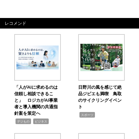
レコメンド
「人がAIに求めるのは
日野川の風を感じて絶
信頼し相談できるこ
品ジビエも満喫 鳥取
と」 ロジカがAI事業
のサイクリングイベン
者と導入機関の共通指
ト
針案を策定へ
,
スポーツ
,
,
デジもの
ビジネス