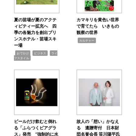
夏の苗場が夏のアクテ
カマキリを黄色い世界
ィビティー拡充へ 四
で育てたら いきもの
季の各魅力を創出プリ
観察の世界
ンスホテル・苗場スキ
,
カルチャー
ー場
,
,
,
おでかけ
ビジネス
ライ
フスタイル
ビールだけ飲むと倒れ
故人の「想い」かなえ
る「ふらつくビアグラ
る 遺贈寄付 日本財
ス」発売 “強制的に水
団名誉会長 笹川陽平氏