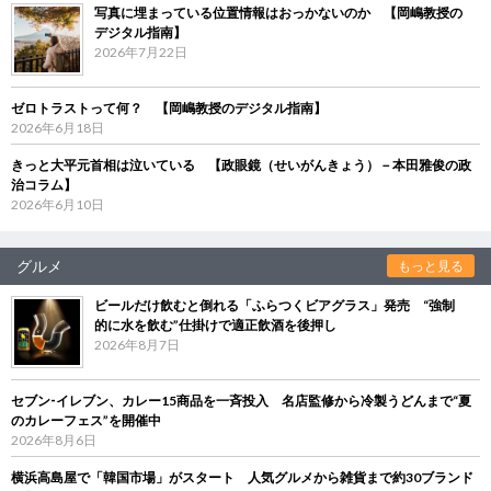
写真に埋まっている位置情報はおっかないのか 【岡嶋教授の
デジタル指南】
2026年7月22日
ゼロトラストって何？ 【岡嶋教授のデジタル指南】
2026年6月18日
きっと大平元首相は泣いている 【政眼鏡（せいがんきょう）－本田雅俊の政
治コラム】
2026年6月10日
グルメ
もっと見る
ビールだけ飲むと倒れる「ふらつくビアグラス」発売 “強制
的に水を飲む”仕掛けで適正飲酒を後押し
2026年8月7日
セブン‐イレブン、カレー15商品を一斉投入 名店監修から冷製うどんまで“夏
のカレーフェス”を開催中
2026年8月6日
横浜高島屋で「韓国市場」がスタート 人気グルメから雑貨まで約30ブランド