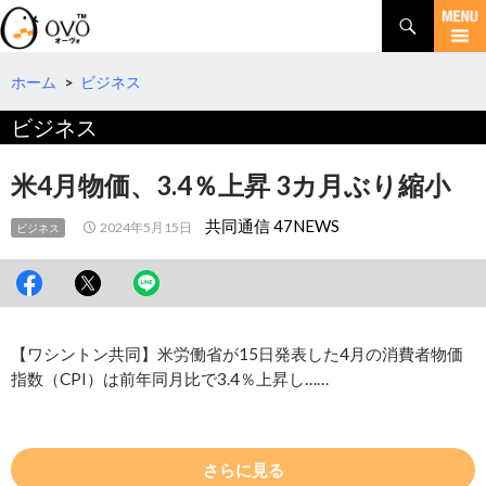
検
索
コ
ン
テ
ホーム
>
ビジネス
ン
ビジネス
ツ
へ
移
米4月物価、3.4％上昇 3カ月ぶり縮小
動
共同通信 47NEWS
2024年5月15日
ビジネス
【ワシントン共同】米労働省が15日発表した4月の消費者物価
指数（CPI）は前年同月比で3.4％上昇し……
さらに見る