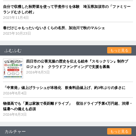
自分で収穫した秋野菜を使って芋煮作りを体験 埼玉県加須市の「ファミリー
ランドむさしの村」
2025年11月4日
春だけじゃもったいないさくらの名所、加治川で秋のマルシェ
2025年10月23日
ふむふむ
もっと見る
四日市の公害克服の歴史を伝える絵本『スモックリン』制作プ
ロジェクト クラウドファンディングで支援を募集
2026年8月5日
「中東発」値上げラッシュが本格化 飲食料品値上げ、約3年ぶりの多さに
2026年8月4日
物価高でも「夏は家族で長距離ドライブ」 宿泊ドライブ予算4万円超、渋滞・
猛暑への備えも必須
2026年8月3日
カルチャー
もっと見る