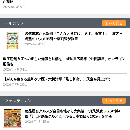
が集結
2026年8月5日
ヘルスケア
もっと見る
現代書林から新刊『こんなときには、まず、漢方！』 漢方三
考塾の15人の医師や薬剤師が執筆
2026年8月5日
重症筋無力症への正しい知識と理解を 8月8日広島市で公開講座、オンライン
配信も
2026年7月31日
【がんを生きる緩和ケア医・大橋洋平「足し算命」】天空を見上げて
2026年7月28日
フェスティバル
もっと見る
絶品屋台グルメが全国各地から大集結 “庶民派食フェス”第4
回「川口×絶品グルメビール＆日本酒祭り2026」を開催
2026年4月15日