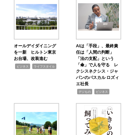
オールデイダイニング
AIは「手段」、最終責
を一新 ヒルトン東京
任は「人間の判断」
お台場、改装進む
「法の支配」という
「傘」で人を守る レ
,
,
ビジネス
ライフスタイル
クシスネクシス・ジャ
パンのパスカル ロズィ
エ社長
,
,
デジもの
ビジネス