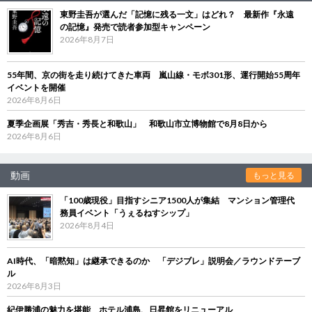
東野圭吾が選んだ「記憶に残る一文」はどれ？ 最新作『永遠
の記憶』発売で読者参加型キャンペーン
2026年8月7日
55年間、京の街を走り続けてきた車両 嵐山線・モボ301形、運行開始55周年
イベントを開催
2026年8月6日
夏季企画展「秀吉・秀長と和歌山」 和歌山市立博物館で8月8日から
2026年8月6日
動画
もっと見る
「100歳現役」目指すシニア1500人が集結 マンション管理代
務員イベント「うぇるねすシップ」
2026年8月4日
AI時代、「暗黙知」は継承できるのか 「デジブレ」説明会／ラウンドテーブ
ル
2026年8月3日
紀伊勝浦の魅力を堪能 ホテル浦島、日昇館をリニューアル