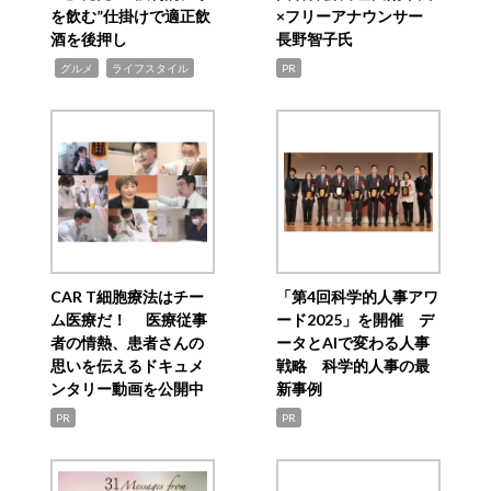
を飲む”仕掛けで適正飲
×フリーアナウンサー
酒を後押し
長野智子氏
,
,
グルメ
ライフスタイル
PR
CAR T細胞療法はチー
「第4回科学的人事アワ
ム医療だ！ 医療従事
ード2025」を開催 デ
者の情熱、患者さんの
ータとAIで変わる人事
思いを伝えるドキュメ
戦略 科学的人事の最
ンタリー動画を公開中
新事例
PR
PR