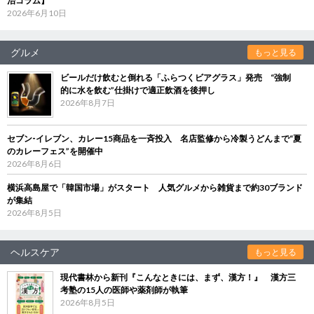
治コラム】
2026年6月10日
グルメ
もっと見る
ビールだけ飲むと倒れる「ふらつくビアグラス」発売 “強制
的に水を飲む”仕掛けで適正飲酒を後押し
2026年8月7日
セブン‐イレブン、カレー15商品を一斉投入 名店監修から冷製うどんまで“夏
のカレーフェス”を開催中
2026年8月6日
横浜高島屋で「韓国市場」がスタート 人気グルメから雑貨まで約30ブランド
が集結
2026年8月5日
ヘルスケア
もっと見る
現代書林から新刊『こんなときには、まず、漢方！』 漢方三
考塾の15人の医師や薬剤師が執筆
2026年8月5日