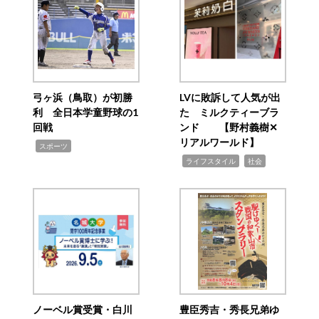
弓ヶ浜（鳥取）が初勝
LVに敗訴して人気が出
利 全日本学童野球の1
た ミルクティーブラ
回戦
ンド 【野村義樹✕
リアルワールド】
,
スポーツ
,
,
ライフスタイル
社会
ノーベル賞受賞・白川
豊臣秀吉・秀長兄弟ゆ