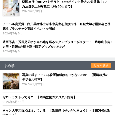
韓国旅行でau PAYを使うとPontaポイント最大20％還元！30
万店舗以上が対象に【9月30日まで】
2026年8月8日
ノーベル賞受賞・白川英樹博士が小中高生を直接指導 名城大学が講演会と導
電性プラスチック実験イベントを開催
2026年8月8日
豊臣秀吉・秀長兄弟ゆかりの地を巡るスタンプラリーがスタート 和歌山市内5
カ所・近畿6カ所を巡り限定グッズをもらおう
2026年8月8日
まめ学
もっと見る
写真に埋まっている位置情報はおっかないのか 【岡嶋教授の
デジタル指南】
2026年7月22日
ゼロトラストって何？ 【岡嶋教授のデジタル指南】
2026年6月18日
きっと大平元首相は泣いている 【政眼鏡（せいがんきょう）－本田雅俊の政