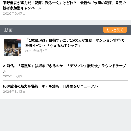
東野圭吾が選んだ「記憶に残る一文」はどれ？ 最新作『永遠の記憶』発売で
読者参加型キャンペーン
2026年8月7日
動画
もっと見る
「100歳現役」目指すシニア1500人が集結 マンション管理代
務員イベント「うぇるねすシップ」
2026年8月4日
AI時代、「暗黙知」は継承できるのか 「デジブレ」説明会／ラウンドテーブ
ル
2026年8月3日
紀伊勝浦の魅力を堪能 ホテル浦島、日昇館をリニューアル
2026年8月3日