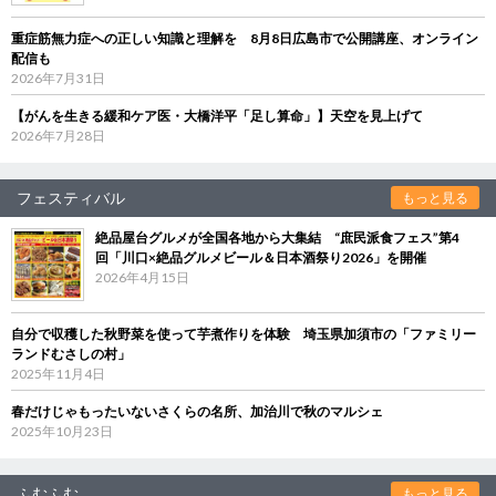
重症筋無力症への正しい知識と理解を 8月8日広島市で公開講座、オンライン
配信も
2026年7月31日
【がんを生きる緩和ケア医・大橋洋平「足し算命」】天空を見上げて
2026年7月28日
フェスティバル
もっと見る
絶品屋台グルメが全国各地から大集結 “庶民派食フェス”第4
回「川口×絶品グルメビール＆日本酒祭り2026」を開催
2026年4月15日
自分で収穫した秋野菜を使って芋煮作りを体験 埼玉県加須市の「ファミリー
ランドむさしの村」
2025年11月4日
春だけじゃもったいないさくらの名所、加治川で秋のマルシェ
2025年10月23日
ふむふむ
もっと見る