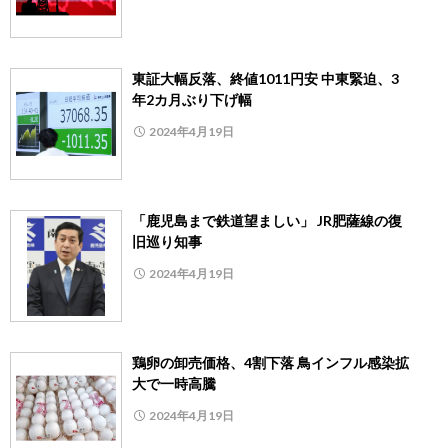
東証大幅反落、終値1011円安 中東緊迫、3
年2カ月ぶり下げ幅
2024年4月19日
「鹿児島まで鉄道望ましい」 JR肥薩線の復
旧巡り知事
2024年4月19日
鶏卵の卸売価格、4割下落 鳥インフル感染拡
大で一時高騰
2024年4月19日