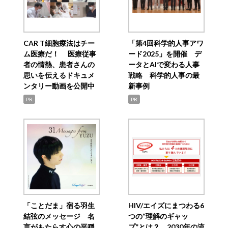
CAR T細胞療法はチー
「第4回科学的人事アワ
ム医療だ！ 医療従事
ード2025」を開催 デ
者の情熱、患者さんの
ータとAIで変わる人事
思いを伝えるドキュメ
戦略 科学的人事の最
ンタリー動画を公開中
新事例
PR
PR
「ことだま」宿る羽生
HIV/エイズにまつわる6
結弦のメッセージ 名
つの“理解のギャッ
言がもたらす心の平穏
プ”とは？ 2030年の流