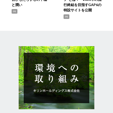
と潤い
行終結を目指すGAP6の
特設サイトを公開
PR
PR