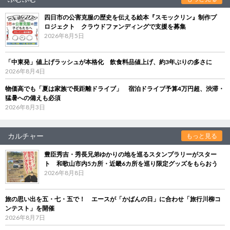
四日市の公害克服の歴史を伝える絵本『スモックリン』制作プ
ロジェクト クラウドファンディングで支援を募集
2026年8月5日
「中東発」値上げラッシュが本格化 飲食料品値上げ、約3年ぶりの多さに
2026年8月4日
物価高でも「夏は家族で長距離ドライブ」 宿泊ドライブ予算4万円超、渋滞・
猛暑への備えも必須
2026年8月3日
カルチャー
もっと見る
豊臣秀吉・秀長兄弟ゆかりの地を巡るスタンプラリーがスター
ト 和歌山市内5カ所・近畿6カ所を巡り限定グッズをもらおう
2026年8月8日
旅の思い出を五・七・五で！ エースが「かばんの日」に合わせ「旅行川柳コ
ンテスト」を開催
2026年8月7日