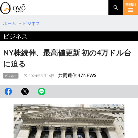
検
索
コ
ン
テ
ホーム
>
ビジネス
ン
ビジネス
ツ
へ
移
NY株続伸、最高値更新 初の4万ドル台
動
に迫る
共同通信 47NEWS
2024年5月16日
ビジネス