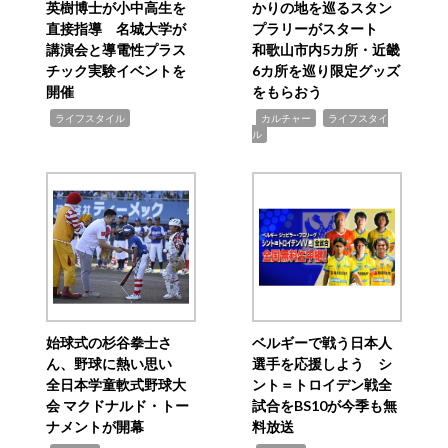
英樹博士が小中高生を
かりの地を巡るスタン
直接指導 名城大学が
プラリーがスタート
講演会と導電性プラス
和歌山市内5カ所・近畿
チック実験イベントを
6カ所を巡り限定グッズ
開催
をもらおう
,
,
,
ライフスタイル
カルチャー
ライフスタイ
ル
始球式の杉谷拳士さ
ベルギーで戦う日本人
ん、野球に熱い思い
選手を応援しよう シ
全日本学童軟式野球大
ント＝トロイデン戦全
会 マクドナルド・トー
試合をBS10が今季も無
ナメントが開幕
料放送