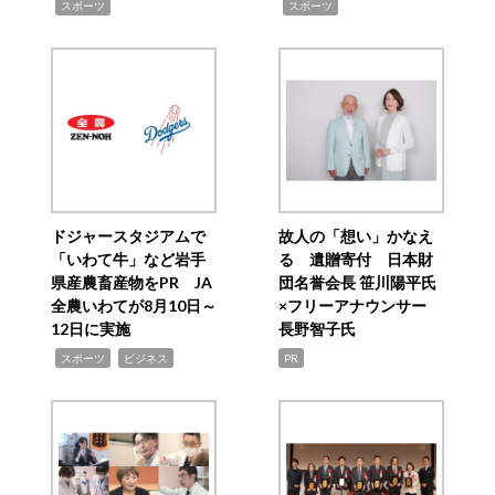
,
,
スポーツ
スポーツ
ドジャースタジアムで
故人の「想い」かなえ
「いわて牛」など岩手
る 遺贈寄付 日本財
県産農畜産物をPR JA
団名誉会長 笹川陽平氏
全農いわてが8月10日～
×フリーアナウンサー
12日に実施
長野智子氏
,
,
スポーツ
ビジネス
PR