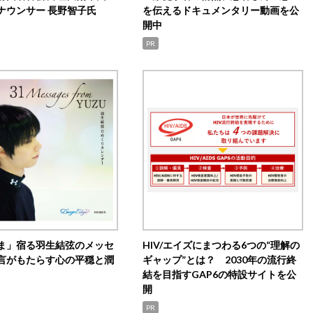
ナウンサー 長野智子氏
を伝えるドキュメンタリー動画を公
開中
PR
ま」宿る羽生結弦のメッセ
HIV/エイズにまつわる6つの“理解の
言がもたらす心の平穏と潤
ギャップ”とは？ 2030年の流行終
結を目指すGAP6の特設サイトを公
開
PR