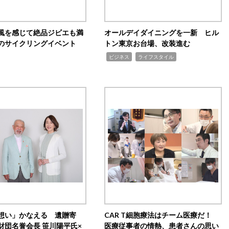
風を感じて絶品ジビエも満
オールデイダイニングを一新 ヒル
のサイクリングイベント
トン東京お台場、改装進む
,
,
ビジネス
ライフスタイル
想い」かなえる 遺贈寄
CAR T細胞療法はチーム医療だ！
財団名誉会長 笹川陽平氏×
医療従事者の情熱、患者さんの思い