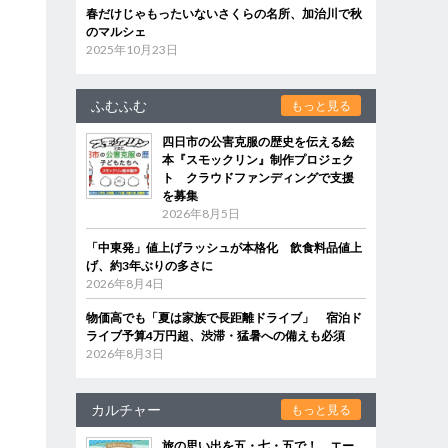
春だけじゃもったいないさくらの名所、加治川で秋
のマルシェ
2025年10月23日
ふむふむ
もっと見る
四日市の公害克服の歴史を伝える絵
本『スモックリン』制作プロジェク
ト クラウドファンディングで支援
を募集
2026年8月5日
「中東発」値上げラッシュが本格化 飲食料品値上
げ、約3年ぶりの多さに
2026年8月4日
物価高でも「夏は家族で長距離ドライブ」 宿泊ド
ライブ予算4万円超、渋滞・猛暑への備えも必須
2026年8月3日
カルチャー
もっと見る
旅の思い出を五・七・五で！ エー