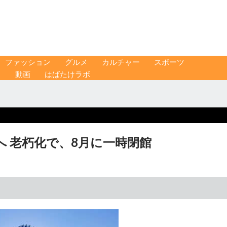
ファッション
グルメ
カルチャー
スポーツ
ス
動画
はばたけラボ
 老朽化で、8月に一時閉館