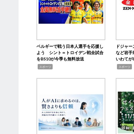
ベルギーで戦う日本人選手を応援し
ドジャー
よう シント＝トロイデン戦全試合
など岩手
をBS10が今季も無料放送
いわてが8
,
,
,
スポーツ
スポーツ