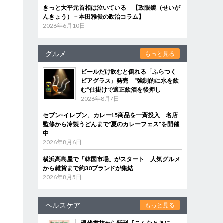
きっと大平元首相は泣いている 【政眼鏡（せいが
んきょう）－本田雅俊の政治コラム】
2026年6月10日
グルメ
もっと見る
ビールだけ飲むと倒れる「ふらつく
ビアグラス」発売 “強制的に水を飲
む”仕掛けで適正飲酒を後押し
2026年8月7日
セブン‐イレブン、カレー15商品を一斉投入 名店
監修から冷製うどんまで“夏のカレーフェス”を開催
中
2026年8月6日
横浜高島屋で「韓国市場」がスタート 人気グルメ
から雑貨まで約30ブランドが集結
2026年8月5日
ヘルスケア
もっと見る
現代書林から新刊『こんなときに