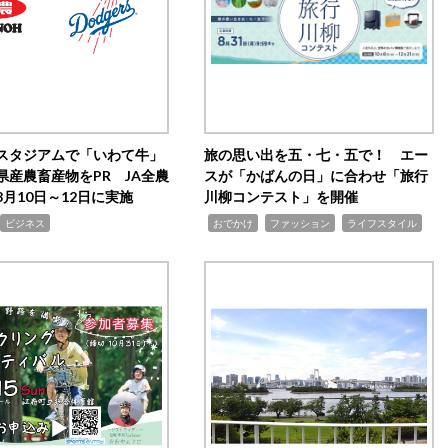
スタジアムで「いわて牛」
旅の思い出を五・七・五で！ エー
県産農畜産物をPR JA全農
スが「かばんの日」に合わせ「旅行
月10日～12日に実施
川柳コンテスト」を開催
,
,
,
ビジネス
おでかけ
ファッション
ライフスタイル