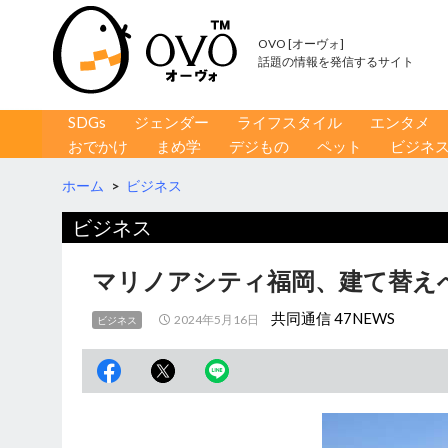
OVO [オーヴォ]
話題の情報を発信するサイト
コンテンツへ移動
検
SDGs
ジェンダー
ライフスタイル
エンタメ
索
おでかけ
まめ学
デジもの
ペット
ビジネ
ホーム
>
ビジネス
ビジネス
マリノアシティ福岡、建て替えへ
共同通信 47NEWS
2024年5月16日
ビジネス