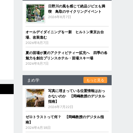
日野川の風を感じて絶品ジビエも満
喫 鳥取のサイクリングイベント
2026年8月7日
オールデイダイニングを一新 ヒルトン東京お台
場、改装進む
2026年8月7日
夏の苗場が夏のアクティビティー拡充へ 四季の各
魅力を創出プリンスホテル・苗場スキー場
2026年8月7日
まめ学
もっと見る
写真に埋まっている位置情報はおっ
かないのか 【岡嶋教授のデジタル
指南】
2026年7月22日
ゼロトラストって何？ 【岡嶋教授のデジタル指
南】
2026年6月18日