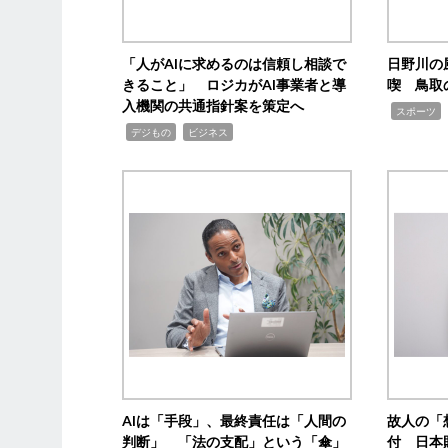
「人がAIに求めるのは信頼し相談で
日野川の
きること」 ロジカがAI事業者と導
喫 鳥取
入機関の共通指針案を策定へ
,
スポーツ
,
,
デジもの
ビジネス
AIは「手段」、最終責任は「人間の
故人の「
判断」 「法の支配」という「傘」
付 日本