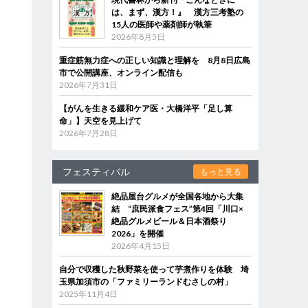
は、まず、漢方！』 漢方三考塾の
15人の医師や薬剤師が執筆
2026年8月5日
重症筋無力症への正しい知識と理解を 8月8日広島
市で公開講座、オンライン配信も
2026年7月31日
【がんを生きる緩和ケア医・大橋洋平「足し算
命」】天空を見上げて
2026年7月28日
フェスティバル
もっと見る
絶品屋台グルメが全国各地から大集
結 “庶民派食フェス”第4回「川口×
絶品グルメビール＆日本酒祭り
2026」を開催
2026年4月15日
自分で収穫した秋野菜を使って芋煮作りを体験 埼
玉県加須市の「ファミリーランドむさしの村」
2025年11月4日