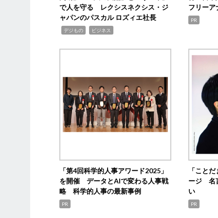
で人を守る レクシスネクシス・ジ
フリーア
ャパンのパスカル ロズィエ社長
PR
,
,
デジもの
ビジネス
「第4回科学的人事アワード2025」
「ことだ
を開催 データとAIで変わる人事戦
ージ 名
略 科学的人事の最新事例
い
PR
PR