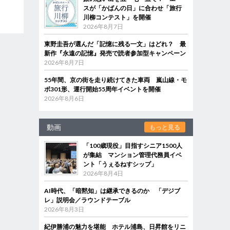
スが「かばんの日」に合わせ「旅行
川柳コンテスト」を開催
2026年8月7日
東野圭吾が選んだ「記憶に残る一文」はどれ？ 最
新作『永遠の記憶』発売で読者参加型キャンペーン
2026年8月7日
55年間、京の街を走り続けてきた車両 嵐山線・モ
ボ301形、運行開始55周年イベントを開催
2026年8月6日
動画
もっと見る
「100歳現役」目指すシニア1500人
が集結 マンション管理代務員イベ
ント「うぇるねすシップ」
2026年8月4日
AI時代、「暗黙知」は継承できるのか 「デジブ
レ」説明会／ラウンドテーブル
2026年8月3日
紀伊勝浦の魅力を堪能 ホテル浦島、日昇館をリニ