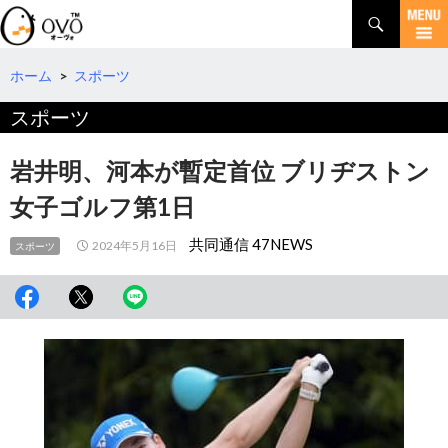
検
索
コ
ン
テ
ホーム
>
スポーツ
ン
スポーツ
ツ
へ
移
岩井明、河本が暫定首位 ブリヂストン
動
女子ゴルフ第1日
共同通信 47NEWS
2024年5月16日
スポーツ