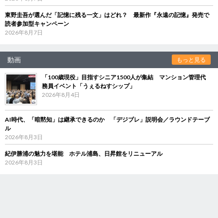
東野圭吾が選んだ「記憶に残る一文」はどれ？ 最新作『永遠の記憶』発売で
読者参加型キャンペーン
2026年8月7日
動画
もっと見る
「100歳現役」目指すシニア1500人が集結 マンション管理代
務員イベント「うぇるねすシップ」
2026年8月4日
AI時代、「暗黙知」は継承できるのか 「デジブレ」説明会／ラウンドテーブ
ル
2026年8月3日
紀伊勝浦の魅力を堪能 ホテル浦島、日昇館をリニューアル
2026年8月3日