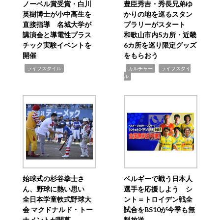
ノーベル賞受賞・白川
豊臣秀吉・秀長兄弟ゆ
英樹博士が小中高生を
かりの地を巡るスタン
直接指導 名城大学が
プラリーがスタート
講演会と導電性プラス
和歌山市内5カ所・近畿
チック実験イベントを
6カ所を巡り限定グッズ
開催
をもらおう
,
,
,
ライフスタイル
カルチャー
ライフスタイ
ル
始球式の杉谷拳士さ
ベルギーで戦う日本人
ん、野球に熱い思い
選手を応援しよう シ
全日本学童軟式野球大
ント＝トロイデン戦全
会 マクドナルド・トー
試合をBS10が今季も無
ナメントが開幕
料放送