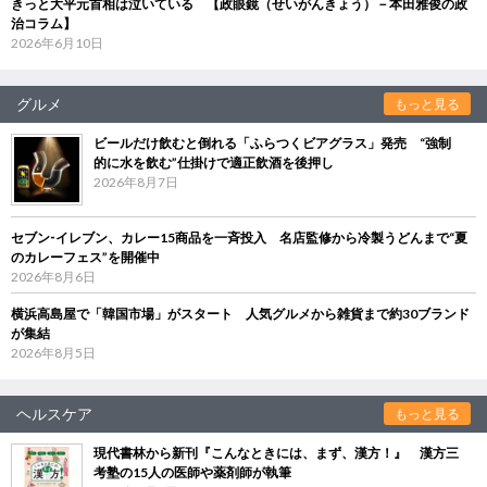
きっと大平元首相は泣いている 【政眼鏡（せいがんきょう）－本田雅俊の政
治コラム】
2026年6月10日
グルメ
もっと見る
ビールだけ飲むと倒れる「ふらつくビアグラス」発売 “強制
的に水を飲む”仕掛けで適正飲酒を後押し
2026年8月7日
セブン‐イレブン、カレー15商品を一斉投入 名店監修から冷製うどんまで“夏
のカレーフェス”を開催中
2026年8月6日
横浜高島屋で「韓国市場」がスタート 人気グルメから雑貨まで約30ブランド
が集結
2026年8月5日
ヘルスケア
もっと見る
現代書林から新刊『こんなときには、まず、漢方！』 漢方三
考塾の15人の医師や薬剤師が執筆