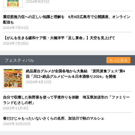
2026年8月5日
重症筋無力症への正しい知識と理解を 8月8日広島市で公開講座、オンライン
配信も
2026年7月31日
【がんを生きる緩和ケア医・大橋洋平「足し算命」】天空を見上げて
2026年7月28日
フェスティバル
もっと見る
絶品屋台グルメが全国各地から大集結 “庶民派食フェス”第4
回「川口×絶品グルメビール＆日本酒祭り2026」を開催
2026年4月15日
自分で収穫した秋野菜を使って芋煮作りを体験 埼玉県加須市の「ファミリー
ランドむさしの村」
2025年11月4日
春だけじゃもったいないさくらの名所、加治川で秋のマルシェ
2025年10月23日