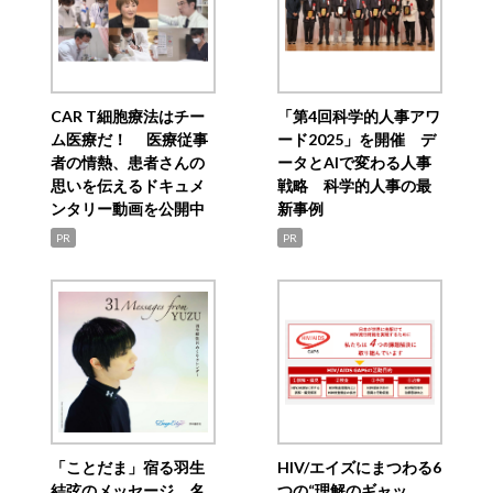
CAR T細胞療法はチー
「第4回科学的人事アワ
ム医療だ！ 医療従事
ード2025」を開催 デ
者の情熱、患者さんの
ータとAIで変わる人事
思いを伝えるドキュメ
戦略 科学的人事の最
ンタリー動画を公開中
新事例
PR
PR
「ことだま」宿る羽生
HIV/エイズにまつわる6
結弦のメッセージ 名
つの“理解のギャッ