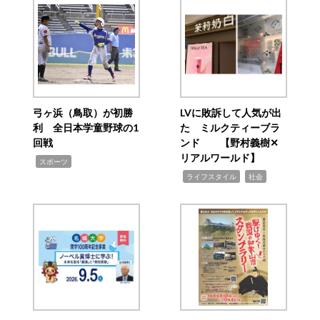
弓ヶ浜（鳥取）が初勝
LVに敗訴して人気が出
利 全日本学童野球の1
た ミルクティーブラ
回戦
ンド 【野村義樹✕
リアルワールド】
,
スポーツ
,
,
ライフスタイル
社会