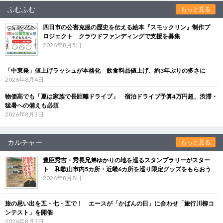
ふむふむ
もっと見る
四日市の公害克服の歴史を伝える絵本『スモックリン』制作プ
ロジェクト クラウドファンディングで支援を募集
2026年8月5日
「中東発」値上げラッシュが本格化 飲食料品値上げ、約3年ぶりの多さに
2026年8月4日
物価高でも「夏は家族で長距離ドライブ」 宿泊ドライブ予算4万円超、渋滞・
猛暑への備えも必須
2026年8月3日
カルチャー
もっと見る
豊臣秀吉・秀長兄弟ゆかりの地を巡るスタンプラリーがスター
ト 和歌山市内5カ所・近畿6カ所を巡り限定グッズをもらおう
2026年8月8日
旅の思い出を五・七・五で！ エースが「かばんの日」に合わせ「旅行川柳コ
ンテスト」を開催
2026年8月7日