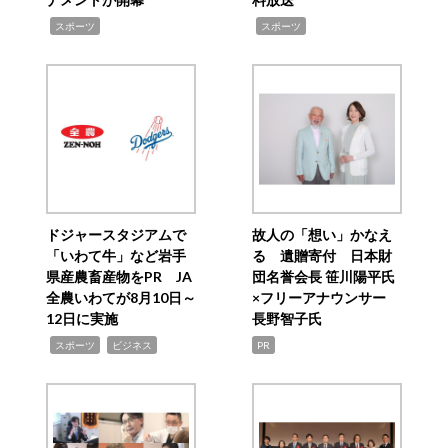
,
,
スポーツ
スポーツ
ドジャースタジアムで
故人の「想い」かなえ
「いわて牛」など岩手
る 遺贈寄付 日本財
県産農畜産物をPR JA
団名誉会長 笹川陽平氏
全農いわてが8月10日～
×フリーアナウンサー
12日に実施
長野智子氏
,
,
スポーツ
ビジネス
PR