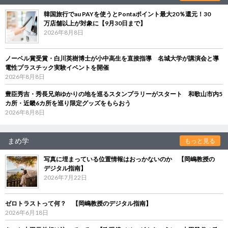
韓国旅行でau PAYを使うとPontaポイント最大20％還元！30
万店舗以上が対象に【9月30日まで】
2026年8月8日
ノーベル賞受賞・白川英樹博士が小中高生を直接指導 名城大学が講演会と導
電性プラスチック実験イベントを開催
2026年8月8日
豊臣秀吉・秀長兄弟ゆかりの地を巡るスタンプラリーがスタート 和歌山市内5
カ所・近畿6カ所を巡り限定グッズをもらおう
2026年8月8日
まめ学
もっと見る
写真に埋まっている位置情報はおっかないのか 【岡嶋教授の
デジタル指南】
2026年7月22日
ゼロトラストって何？ 【岡嶋教授のデジタル指南】
2026年6月18日