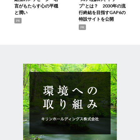
言がもたらす心の平穏
プ”とは？ 2030年の流
と潤い
行終結を目指すGAP6の
特設サイトを公開
PR
PR