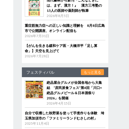
現代書林から新刊『こんなときに
は、まず、漢方！』 漢方三考塾の
15人の医師や薬剤師が執筆
2026年8月5日
重症筋無力症への正しい知識と理解を 8月8日広島
市で公開講座、オンライン配信も
2026年7月31日
【がんを生きる緩和ケア医・大橋洋平「足し算
命」】天空を見上げて
2026年7月28日
フェスティバル
もっと見る
絶品屋台グルメが全国各地から大集
結 “庶民派食フェス”第4回「川口×
絶品グルメビール＆日本酒祭り
2026」を開催
2026年4月15日
自分で収穫した秋野菜を使って芋煮作りを体験 埼
玉県加須市の「ファミリーランドむさしの村」
2025年11月4日