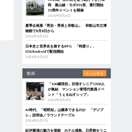
両 嵐山線・モボ301形、運行開始
55周年イベントを開催
2026年8月6日
夏季企画展「秀吉・秀長と和歌山」 和歌山市立博
物館で8月8日から
2026年8月6日
日本史と世界史を旅するRPG 「時渡り」、
iOS/Androidで配信開始
2026年8月6日
動画
もっと見る
「100歳現役」目指すシニア1500人
が集結 マンション管理代務員イベ
ント「うぇるねすシップ」
2026年8月4日
AI時代、「暗黙知」は継承できるのか 「デジブ
レ」説明会／ラウンドテーブル
2026年8月3日
紀伊勝浦の魅力を堪能 ホテル浦島、日昇館をリニ