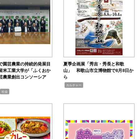
で園芸農業の持続的発展目
夏季企画展「秀吉・秀長と和歌
留米工業大学が「ふくおか
山」 和歌山市立博物館で8月8日か
芸農業創出コンソーシア
ら
,
カルチャー
社会