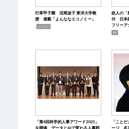
行革甲子園 沼尾波子 東洋大学教
故人の「
授 連載「よんななエコノミー」
付 日本
フリーア
,
ビジネス
PR
「第4回科学的人事アワード2025」
「ことだ
を開催 データとAIで変わる人事戦
ージ 名