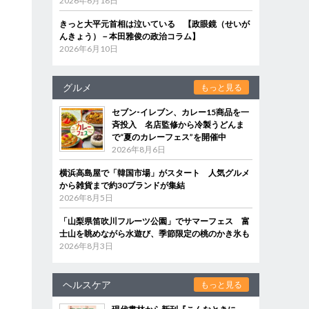
2026年6月18日
きっと大平元首相は泣いている 【政眼鏡（せいが
んきょう）－本田雅俊の政治コラム】
2026年6月10日
グルメ
もっと見る
セブン‐イレブン、カレー15商品を一
斉投入 名店監修から冷製うどんま
で“夏のカレーフェス”を開催中
2026年8月6日
横浜高島屋で「韓国市場」がスタート 人気グルメ
から雑貨まで約30ブランドが集結
2026年8月5日
「山梨県笛吹川フルーツ公園」でサマーフェス 富
士山を眺めながら水遊び、季節限定の桃のかき氷も
2026年8月3日
ヘルスケア
もっと見る