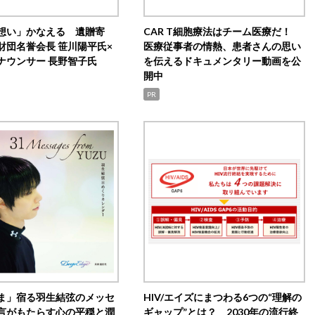
想い」かなえる 遺贈寄
CAR T細胞療法はチーム医療だ！
財団名誉会長 笹川陽平氏×
医療従事者の情熱、患者さんの思い
ナウンサー 長野智子氏
を伝えるドキュメンタリー動画を公
開中
PR
ま」宿る羽生結弦のメッセ
HIV/エイズにまつわる6つの“理解の
言がもたらす心の平穏と潤
ギャップ”とは？ 2030年の流行終