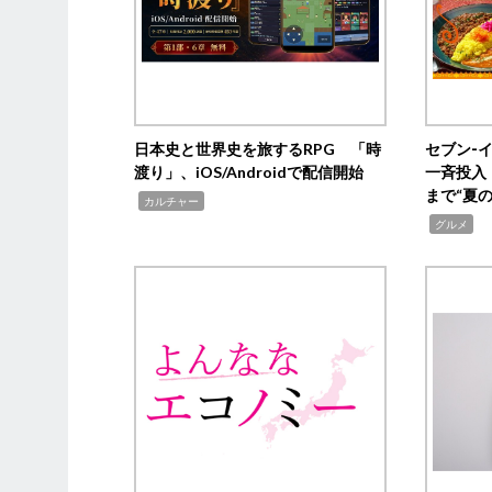
日本史と世界史を旅するRPG 「時
セブン‐
渡り」、iOS/Androidで配信開始
一斉投入
まで“夏
,
カルチャー
,
グルメ