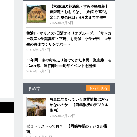
【京都 湯の花温泉・すみや亀峰菴】
夏限定のおもてなし「旅館で“涼”を
楽しむ夏の休日」8月末まで開催中
2026年8月6日
横浜F・マリノス×日清オイリオグループ、「サッカ
ー教室&食育講座 in 宮崎」を開催 小学1年生～3年
生の身体づくりをサポート
2026年8月6日
55年間、京の街を走り続けてきた車両 嵐山線・モ
ボ301形、運行開始55周年イベントを開催
2026年8月6日
まめ学
もっと見る
写真に埋まっている位置情報はおっ
かないのか 【岡嶋教授のデジタル
指南】
2026年7月22日
ゼロトラストって何？ 【岡嶋教授のデジタル指
南】