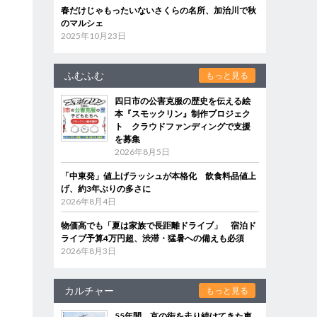
春だけじゃもったいないさくらの名所、加治川で秋
のマルシェ
2025年10月23日
ふむふむ
もっと見る
四日市の公害克服の歴史を伝える絵
本『スモックリン』制作プロジェク
ト クラウドファンディングで支援
を募集
2026年8月5日
「中東発」値上げラッシュが本格化 飲食料品値上
げ、約3年ぶりの多さに
2026年8月4日
物価高でも「夏は家族で長距離ドライブ」 宿泊ド
ライブ予算4万円超、渋滞・猛暑への備えも必須
2026年8月3日
カルチャー
もっと見る
55年間、京の街を走り続けてきた車