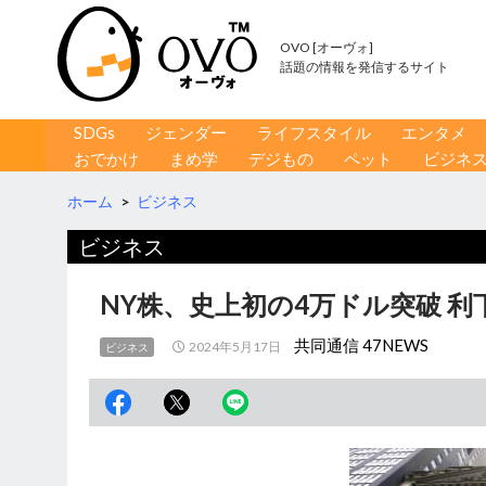
OVO [オーヴォ]
話題の情報を発信するサイト
コンテンツへ移動
検
SDGs
ジェンダー
ライフスタイル
エンタメ
索
おでかけ
まめ学
デジもの
ペット
ビジネ
ホーム
>
ビジネス
ビジネス
NY株、史上初の4万ドル突破 
共同通信 47NEWS
2024年5月17日
ビジネス