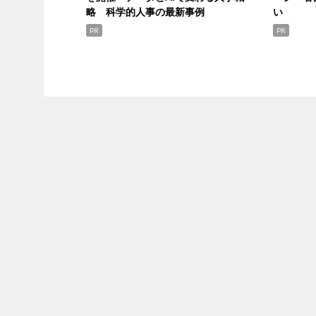
略 科学的人事の最新事例
い
PR
PR