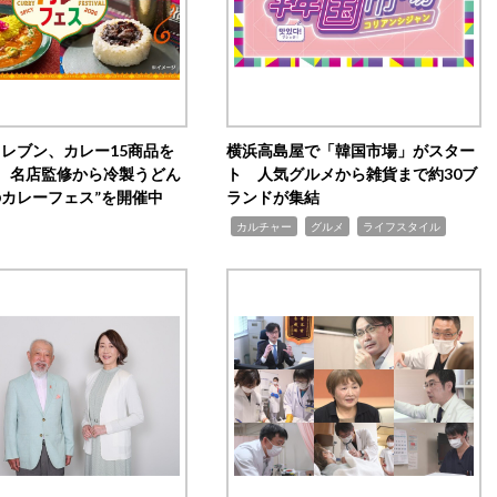
イレブン、カレー15商品を
横浜高島屋で「韓国市場」がスター
 名店監修から冷製うどん
ト 人気グルメから雑貨まで約30ブ
のカレーフェス”を開催中
ランドが集結
,
,
,
カルチャー
グルメ
ライフスタイル