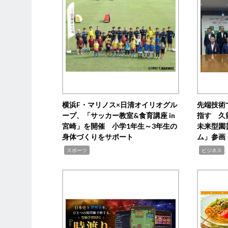
横浜F・マリノス×日清オイリオグル
先端技術
ープ、「サッカー教室&食育講座 in
指す 久
宮崎」を開催 小学1年生～3年生の
未来型園
身体づくりをサポート
ム」参画
,
,
,
スポーツ
ビジネス