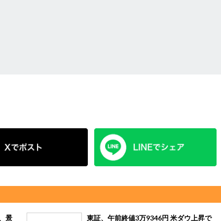
、景
東証、午前終値3万9346円 米ダウ上昇で