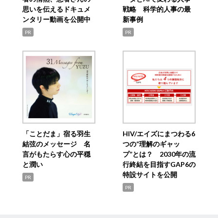
思いを伝えるドキュメ
戦略 科学的人事の最
ンタリー動画を公開中
新事例
PR
PR
「ことだま」宿る羽生
HIV/エイズにまつわる6
結弦のメッセージ 名
つの“理解のギャッ
言がもたらす心の平穏
プ”とは？ 2030年の流
と潤い
行終結を目指すGAP6の
特設サイトを公開
PR
PR