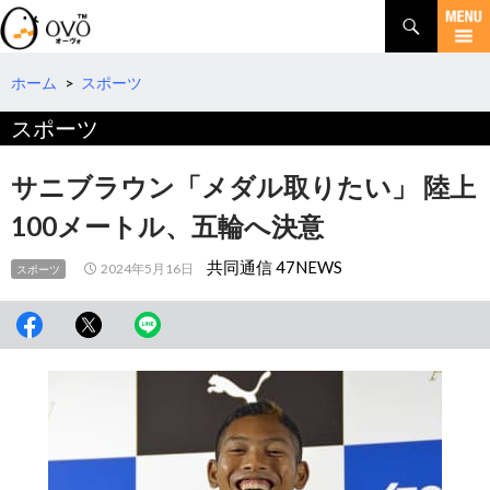
検
索
コ
ン
テ
ホーム
>
スポーツ
ン
スポーツ
ツ
へ
移
サニブラウン「メダル取りたい」 陸上
動
100メートル、五輪へ決意
共同通信 47NEWS
2024年5月16日
スポーツ